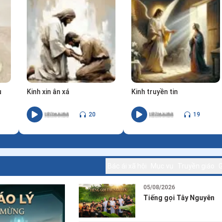
nơi.
u
Kinh xin ân xá
Kinh truyền tin
20
19