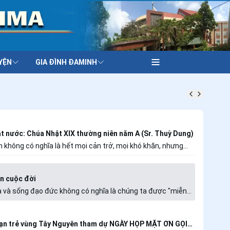
YỆN
GIA ĐÌNH ĐAMINH
ặt nước: Chúa Nhật XIX thường niên năm A (Sr. Thuỳ Dung)
ó nghĩa là hết mọi cản trở, mọi khó khăn, nhưng
, đồng hành nên đón nhận và vượt qua, nhất là đọc
y nên tâm an tịnh. Còn khi thấy bế tắc là lúc không nhận ra,
xác tín nơi Thầy nên chỉ thấy buồn đau.
n cuộc đời
 và sống đạo đức không có nghĩa là chúng ta được "miễn
 những đau khổ, thử thách hay giông bão của cuộc đời.
ó thể là một căn bệnh hiểm nghèo, một sự đổ vỡ trong hôn
hất bại trong công việc, hay những khủng hoảng trong đời
ạn trẻ vùng Tây Nguyên tham dự NGÀY HỌP MẶT ƠN GỌI