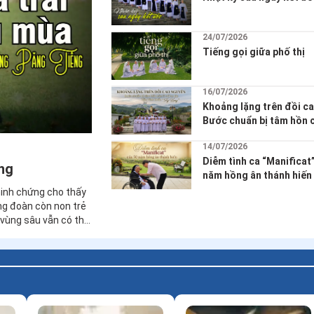
01/08/2026
[Podcast] CHUYỆN ƠN G
Chị đi đâu đấy?
26/07/2026
Nhật ký sau ngày kết ướ
24/07/2026
Tiếng gọi giữa phố thị
16/07/2026
Khoảng lặng trên đồi c
Bước chuẩn bị tâm hồn 
tu lớp Tiền Vĩnh khấn "
14/07/2026
Diễm tình ca “Manificat
ng
năm hồng ân thánh hiến