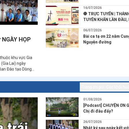
🛑 TRỰC TUYẾN | THÁN
TRỌN ĐỜI - 18/7/2026
17/07/2026
Bản tin: Thánh lễ khấn l
mừng Ngân khánh và Ki
khấn Dòng (17.07.2026)
16/07/2026
🛑 TRỰC TUYẾN | THÁN
TUYÊN KHẤN LẦN ĐẦU,
KIM KHÁNH và NGÂN KH
06/07/2026
17/7/2026
Bài ca tạ ơn 22 năm Cun
dự NGÀY HỌP
Nguyện đường
 thuộc khu vực Gia
(Gia Lai) ngày
 Ban Đào tạo Dòng
Trang ơn gọi
Các khối hu