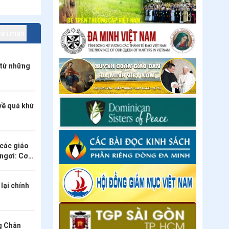
LIÊN KẾT WEBSITE
 chuẩn
oả sáng
 tản mạn
 từ những
về quá khứ
 các giáo
 ngơi: Cơ
iữa vẻ