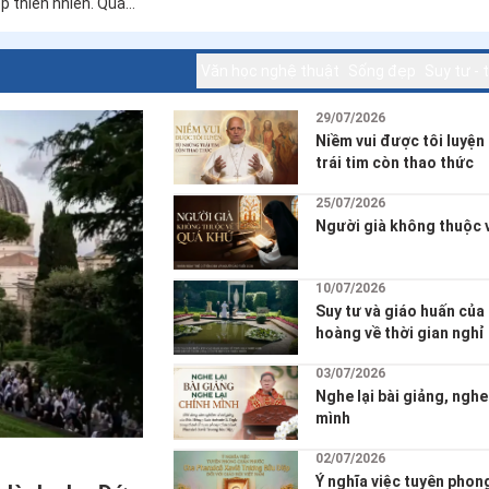
trên thì ai có quyền phê
30/07/2026
việc vắng nhà?
Tu sĩ - Viên ngọc trai t
 trên đường
giữa thế gian
o đưa lời cầu
tiếng còi báo động,
p thiên nhiên. Qua
tự nhiên và đào sâu
Văn học nghệ thuật
Sống đẹp
Suy tư -
29/07/2026
Niềm vui được tôi luyện
trái tim còn thao thức
25/07/2026
Người già không thuộc 
10/07/2026
Suy tư và giáo huấn của
hoàng về thời gian nghỉ
hội gặp gỡ Thiên Chúa g