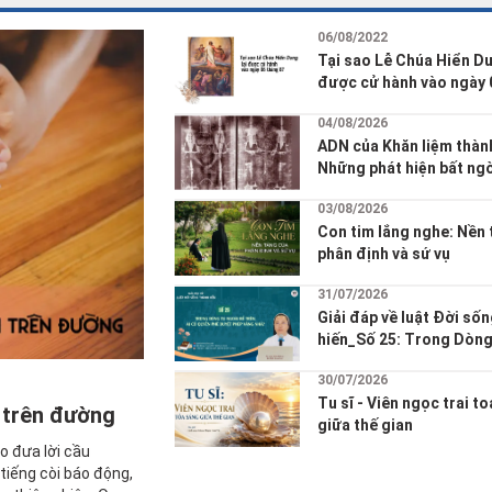
 giáo lý, Đại hội
i Tòa Giám mục Ban
 ngoan, có trách
 vụ hiệu quả hơn
nh
Phụng vụ
Gương chứng nhân
Đs.Thánh hiến
Sống đạo
Tâm lý - 
06/08/2022
Tại sao Lễ Chúa Hiển Du
được cử hành vào ngày 
8?
04/08/2026
ADN của Khăn liệm thành
Những phát hiện bất ng
vải từng bao phủ thân x
03/08/2026
Giêsu được công bố trê
Con tim lắng nghe: Nền 
chí khoa học
phân định và sứ vụ
31/07/2026
Giải đáp về luật Đời số
hiến_Số 25: Trong Dòng