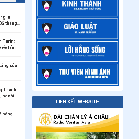
Giáo dục
ng lại
06 tháng
 Turin:
ờ về tấm
ác Chúa
n một tạp
tảng của
ng Thánh
, ngoài Bề