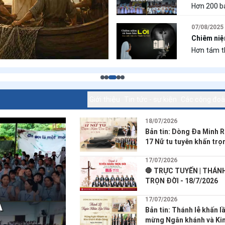
sống nội 
ĐA MINH 
Hơn 200 bạ
có những c
vực Gia La
ấy, Người 
(Gia Lai) 
07/08/2025
hiện diện 
do Ban Đà
Chiêm niệ
Minh
Hơn tám thế kỷ trôi qu
tỏa chiếu âm t
lại phép lạ nào, n
Giới thiệu
Tin tức - sự kiện
Các cộng đo
18/07/2026
Bản tin: Dòng Đa Minh 
17 Nữ tu tuyên khấn trọ
17/07/2026