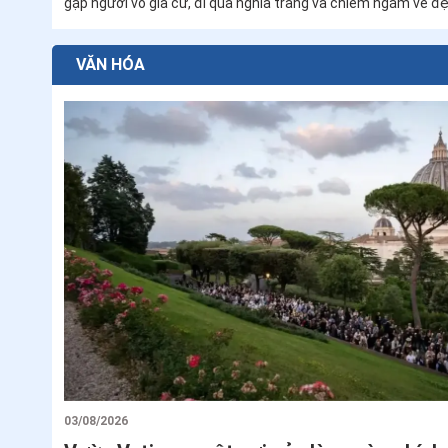
06/08/2026
Năm thời điểm để cầu nguyện khi đang đi
Bài viết gợi ý năm thời điểm đơn sơ để các gia đình Công giá
nguyện vào nhịp sống hằng ngày: khi đi ngang nhà thờ, nghe 
gặp người vô gia cư, đi qua nghĩa trang và chiêm ngắm vẻ đẹ
đó, cha mẹ giúp con cái vun đắp đời sống cầu nguyện cách 
đời sống đức tin.
VĂN HÓA