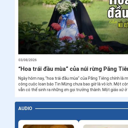
03/08/2026
“Hoa trái đầu mùa” của núi rừng Păng Tiê
Ngày hôm nay, "hoa trái đầu mùa" của Păng Tiêng chính là minh chứng cho thấy
công cuộc loan báo Tin Mừng chưa bao giờ là vô ích. Một cộng đoàn còn non trẻ
vẫn có thể sinh ra những ơn gọi trưởng thành. Một giáo xứ ở vùng sâu vẫn có thể