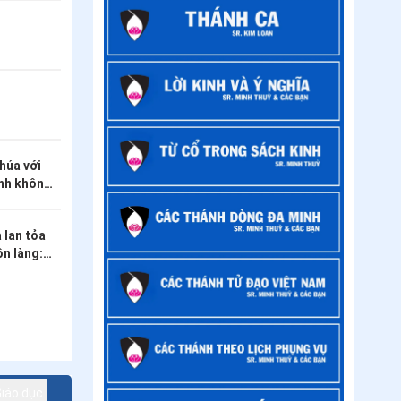
LIÊN KẾT CÁC MỤC
iáo dục
húa với
ình không
 lan tỏa
n làng: