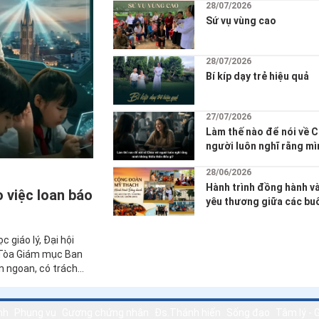
Bác ái xã hội
Mục vụ
Truyền giáo
G
05/08/2026
Tiếng gọi Tây Nguyên
28/07/2026
Sứ vụ vùng cao
28/07/2026
Bí kíp dạy trẻ hiệu quả
27/07/2026
Làm thế nào để nói về C
người luôn nghĩ rằng m
thiếu thốn điều gì?
28/06/2026
Hành trình đồng hành và
o việc loan báo
yêu thương giữa các buô
Cộng đoàn Mỹ Thạch