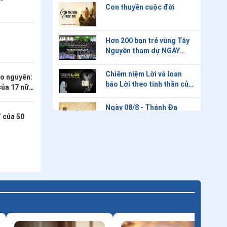
TIN NỔI BẬT
ỌI (25)
Đi trên mặt nước: Chúa
Nhật XIX thường niên năm
A (Sr. Thuỳ Dung)
c
Con thuyền cuộc đời
Hơn 200 bạn trẻ vùng Tây
Nguyên tham dự NGÀY
HỌP MẶT ƠN GỌI ĐA MINH
ROSA LIMA
Chiêm niệm Lời và loan
ao nguyên:
báo Lời theo tinh thần của
của 17 nữ
Cha Thánh Đa Minh
Hy Vọng"
Ngày 08/8 - Thánh Đa
” của 50
Minh
Thứ Bảy tuần VXIII thường
niên - Thánh Đa Minh