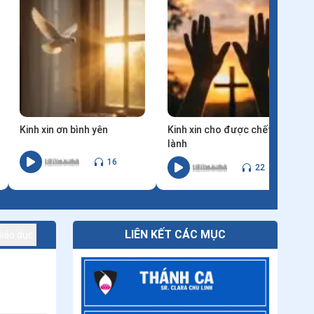
Đưa AI vào việc dạy giáo
lý: Cơ hội mới cho việc
loan báo Tin Mừng?
Năm thời điểm để cầu
nguyện khi đang đi trên
đường
Thứ Sáu tuần XVIII thường
niên
Tuần cửu nhật nhật kính
Cha Thánh Đa Minh - Ngày
thứ chín: Lòng sùng kính
cha Thánh Đa Minh
Kinh xin ơn bình yên
Kinh xin cho được chết
lành
16
22