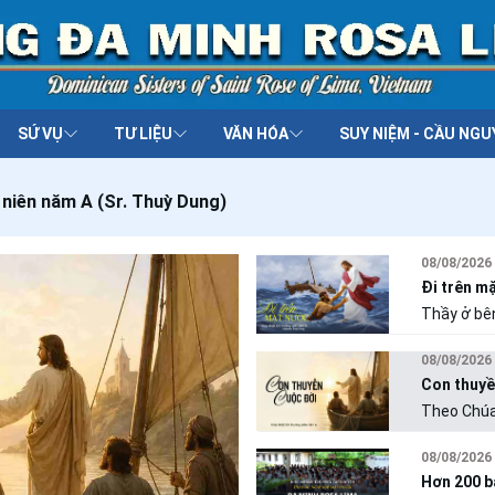
SỨ VỤ
TƯ LIỆU
VĂN HÓA
SUY NIỆM - CẦU NGU
 niên năm A (Sr. Thuỳ Dung)
08/08/2026
Đi trên m
Thầy ở bên không c
Thầy nâng đỡ
được ý Thầ
08/08/2026
không còn 
Con thuyề
Theo Chúa
nhiễm" với
Sóng gió c
08/08/2026
nhân, sự t
Hơn 200 b