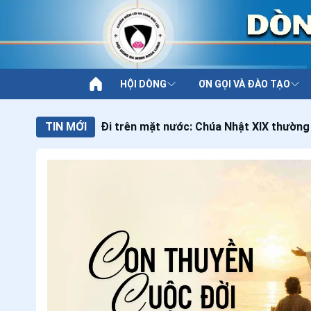
HỘI DÒNG
ƠN GỌI VÀ ĐÀO TẠO
TIN MỚI
Đi trên mặt nước: Chúa Nhật XIX thường