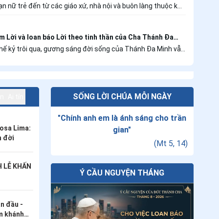
tâm. Có những cơn bão Chúa làm cho tan biến, nhưng cũng
ROSA LIMA
n nữ trẻ đến từ các giáo xứ, nhà nội và buôn làng thuộc khu
ơn bão Người để chúng ta đi qua, bởi chính những cơn bão
i – Kon Tum đã quy tụ tại Tu xá Thánh Phanxicô Mỹ Thạch
muốn chúng ta học cách tin tưởng, phó thác và nhận ra sự
ngày 7/8/2026, tham dự Ngày họp mặt Ơn gọi lần III năm 2026
của Người.
o tạo Dòng Đa Minh Rosa Lima tổ chức.
m Lời và loan báo Lời theo tinh thần của Cha Thánh Đa
a, gương sáng đời sống của Thánh Đa Minh vẫn
hầm nhưng mãnh liệt trong Hội Thánh. Ngài không để
hưng để lại một lối sống, một linh đạo: “Nói với Chúavà
nói về Chúa” – “Contemplari et contemplata aliis tradere”.
SỐNG LỜI CHÚA MỖI NGÀY
àn
Ai tín
"
Chính anh em là ánh sáng cho trần
Rosa Lima:
gian
"
n đời
(
Mt 5, 14
)