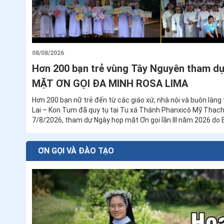
08/08/2026
Hơn 200 bạn trẻ vùng Tây Nguyên tham 
MẶT ƠN GỌI ĐA MINH ROSA LIMA
Hơn 200 bạn nữ trẻ đến từ các giáo xứ, nhà nội và buôn làng
Lai – Kon Tum đã quy tụ tại Tu xá Thánh Phanxicô Mỹ Thạch 
7/8/2026, tham dự Ngày họp mặt Ơn gọi lần III năm 2026 do
Đa Minh Rosa Lima tổ chức.
ƠN GỌI VÀ ĐÀO TẠO