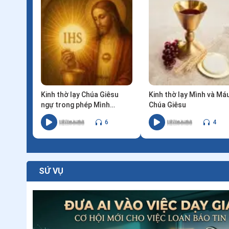
trở thành chiếc nôi của đời sống thánh hiến. Một bản làng nơi đại ngàn cũng có
thể gửi những người con của mình đi phục vụ Giáo hội khắp 
AUDIO
Kinh thờ lạy Chúa Giêsu
Kinh thờ lạy Mình và Má
ngự trong phép Mình
Chúa Giêsu
Thánh
6
4