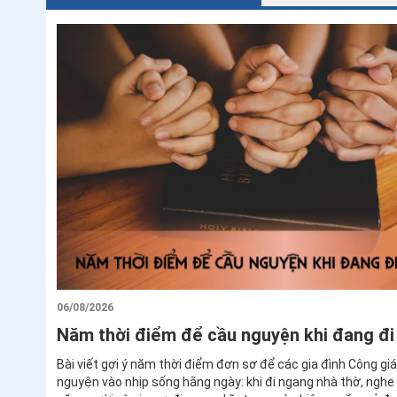
Không chỉ nhìn nhận AI như một công cụ hỗ trợ việc dạy và học
Giáo lý Toàn quốc lần thứ VII diễn ra từ ngày 3–6/8/2026 tạ
Mê Thuột còn nhấn mạnh việc sử dụng công nghệ cách khôn
nhiệm, nhằm góp phần đổi mới hoạt động huấn giáo và phục
cho sứ mạng loan báo Tin Mừng trong bối cảnh hôm nay.
TƯ LIỆU
Giáo luật
Giáo lý - Kinh thá