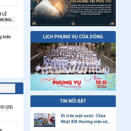
H LỄ KHẤN
Ý CẦU NGUYỆN THÁNG
ần đầu -
m khánh
H LỄ
 MỪNG
ÁNH -
LỊCH PHỤNG VỤ CỦA DÒNG
g hiến
ấn luyện