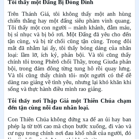
Tôi thấy một Đấng Bị Đóng Đinh
Trên Thánh Giá, tôi không thấy một anh hùng
chiến thắng hay một đấng siêu phàm vinh quang.
Tôi thấy một con người – mảnh khảnh, đẫm máu,
bị sỉ nhục và bị bỏ rơi. Một Đấng đã yêu cho đến
tận cùng, và bị từ chối cũng tận cùng. Trong đôi
mắt đã nhắm lại ấy, tôi thấy bóng dáng của nhân
loại: lầm lỡ, ích kỷ, phản bội. Và tôi cũng thấy
chính tôi
trong Phêrô chối Thầy, trong Giuđa phản
bội, trong đám đông từng tung hô rồi quay lưng.
Và tôi cũng thấy chính tôi-
một người có thể dễ
dàng rao giảng về tình yêu, nhưng lại khó khăn khi
sống và thực hành điều mình rao giảng.
Tôi thấy nơi Thập Giá một Thiên Chúa chạm
đến tận cùng nỗi đau nhân loại.
Con Thiên Chúa không đứng xa để an ủi hay ban
phép lạ từ trời cao mà chọn bước xuống, đi vào và
cư ngụ trong chính nơi đau khổ nhất của người, đó