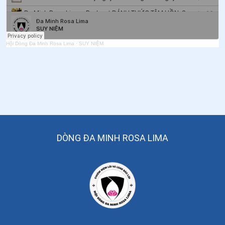
Đường
58
.
Chiều buông trên mộ đá
Hội Dòng Đa Minh Rosa Lima
·
SUY NIỆM
59
.
Tôi khát
60
.
Yêu thương như Thầy
61
.
Trong VƯỜN DẦU
62
.
Đừng "xanh như lá bạc như vôi"
63
.
Bạn thấy gì khi nhìn lên Thánh Giá?
DÒNG ĐA MINH ROSA LIMA
64
.
Chút gì đọng lại - tâm tình của một người con ngoại
đạo
65
.
Chúc mừng những người phụ nữ của Chúa
66
.
Tro bụi cuộc đời
67
.
Nơi hẹn hò của ký ức và niềm tin