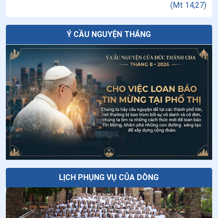
(
Mt 14,27
)
Thứ Bảy tuần VXIII thường niên - Thánh
25
.
Cơn mưa thời gian
Đa Minh
26
.
Bình an: Lời chào chúc cho năm mới
Ý CẦU NGUYỆN THÁNG
27
.
Khoảng lặng cuối năm
Đưa AI vào việc dạy giáo lý: Cơ hội mới
cho việc loan báo Tin Mừng?
28
.
Ngân hàng thời gian
29
.
Tâm thư Đêm Thánh
Năm thời điểm để cầu nguyện khi đang
đi trên đường
30
.
Thương người dân quê tôi
31
.
Nước mắt rơi trên dải đất miền Trung và Tây Nguyên
Thứ Sáu tuần XVIII thường niên
32
.
Tri ân những người THẦY
33
.
Lời tri ân "Copy-Paste"
LỊCH PHỤNG VỤ CỦA DÒNG
34
.
Bến sông mùa cũ
35
.
Bản nhạc giữa đời thường