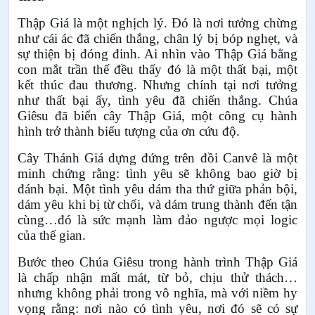
Thập Giá là một nghịch lý. Đó là nơi tưởng chừng
như cái ác đã chiến thắng, chân lý bị bóp nghẹt, và
sự thiện bị đóng đinh. Ai nhìn vào Thập Giá bằng
con mắt trần thế đều thấy đó là một thất bại, một
kết thúc đau thương. Nhưng chính tại nơi tưởng
như thất bại ấy, tình yêu đã chiến thắng. Chúa
Giêsu đã biến cây Thập Giá, một công cụ hành
hình trở thành biểu tượng của ơn cứu độ.
Cây Thánh Giá dựng đứng trên đồi Canvê là một
minh chứng rằng: tình yêu sẽ không bao giờ bị
đánh bại. Một tình yêu dám tha thứ giữa phản bội,
dám yêu khi bị từ chối, và dám trung thành đến tận
cùng…đó là sức mạnh làm đảo ngược mọi logic
của thế gian.
Bước theo Chúa Giêsu trong hành trình Thập Giá
là chấp nhận mất mát, từ bỏ, chịu thử thách…
nhưng không phải trong vô nghĩa, mà với niềm hy
vọng rằng: nơi nào có tình yêu, nơi đó sẽ có sự