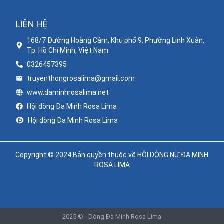
68
.
Đi Trong Hy Vọng
LIÊN HỆ
168/7 Đường Hoàng Cầm, Khu phố 9, Phường Linh Xuân,
Tp. Hồ Chí Minh, Việt Nam
0326457395
truyenthongrosalima@gmail.com
www.daminhrosalima.net
Hội dòng Đa Minh Rosa Lima
Hội dòng Đa Minh Rosa Lima
Copyright © 2024 Bản quyền thuộc về HỘI DÒNG NỮ ĐA MINH
ROSA LIMA
2025 © -
Dòng Đa Minh Rosa Lima