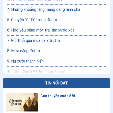
4
.
Những khoảng lặng mang dáng hình cha
5
.
Chuyện "ô dù" trong đời tu
6
.
Học yêu bằng một trái tim xước xát
7
.
Gió thổi qua mùa sala trút lá
8
.
Mưa nắng đời tu
9
.
Nụ cười thánh hiến
10
.
Nếu ChatGPT là… “người yêu”
11
.
Chuyến tàu tuổi trẻ và sân ga của mẹ
TIN NỔI BẬT
12
.
Lặng lẽ những bước chân rao truyền Chân lý giữa đời
Con thuyền cuộc đời
thường
13
.
Khi mọi việc không thuận theo ý bạn...