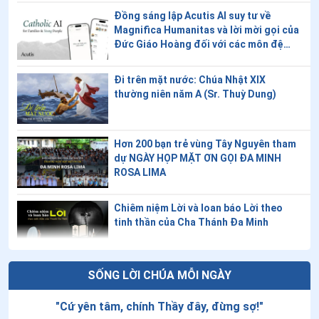
14
.
Làm bạn với bệnh tật
Đồng sáng lập Acutis AI suy tư về
Magnifica Humanitas và lời mời gọi của
Đức Giáo Hoàng đối với các môn đệ
15
.
Khi người già thao thức về ơn gọi
trong thời đại kỹ thuật số
16
.
Kỉ niệm quý giá bởi vì nó là duy nhất
Đi trên mặt nước: Chúa Nhật XIX
thường niên năm A (Sr. Thuỳ Dung)
17
.
Dấu chân người gieo sự hiệp nhất
18
.
PHỤ NỮ – kiệt tác dịu dàng của Thiên Chúa
Hơn 200 bạn trẻ vùng Tây Nguyên tham
dự NGÀY HỌP MẶT ƠN GỌI ĐA MINH
19
.
Gửi người nữ tu của Chúa nhân dịp 8/3
ROSA LIMA
20
.
Khép lại mùa xuân, mở cửa sa mạc
Chiêm niệm Lời và loan báo Lời theo
21
.
Áo mới đón xuân
tinh thần của Cha Thánh Đa Minh
22
.
"Mùi" Tết
Ngày 08/8 - Thánh Đa Minh
SỐNG LỜI CHÚA MỖI NGÀY
23
.
Hãy dịu dàng với tuổi già của cha mẹ
"
Cứ yên tâm, chính Thầy đây, đừng sợ!
"
24
.
Chuyện tuổi tác