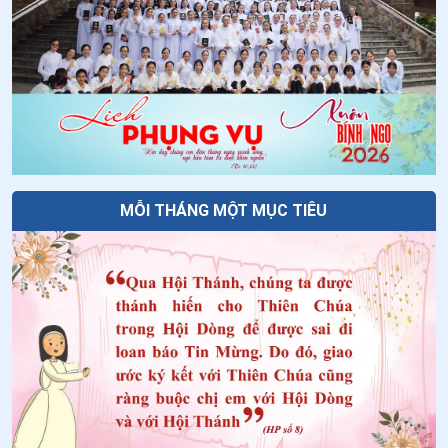
36
.
Đức tin trên đường
37
.
Những bông hoa mùa nước đục
38
.
Túi áo mẹ có gì?
39
.
Kinh Mân Côi - lời kinh hy vọng
40
.
Trung thu trong kí ức tuổi thơ
MỖI THÁNG MỘT MỤC TIÊU
41
.
Hương ngọc lan cuối vườn Tu viện
42
.
"Nốt trầm" của đời dâng hiến
43
.
Lời tâm sự của THẬP GIÁ
44
.
Khi tôi 50
45
.
Tản mạn mùa tựu trường
46
.
Khuôn mặt hấp dẫn