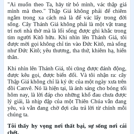
"Ai muốn theo Ta, hãy từ bỏ mình, vác thập giá
mình mà theo." Thập Giá không phải để chiêm
ngắm trong xa cách mà là để vác lấy trong đời
sống. Cây Thánh Giá không phải là một vật trang
trí nơi nhà thờ mà là lối sống được ghi khắc trong
tim người Kitô hữu. Khi nhìn lên Thánh Giá, tôi
được mời gọi không chỉ tin vào Đức Kitô, mà sống
như Đức Kitô; yêu thương, tha thứ, khiêm hạ, hiến
thân.
Khi nhìn lên Thánh Giá, tôi cũng được đánh động,
được kêu gọi, được biến đổi. Và tôi nhận ra: cây
Thập Giá không chỉ là ký ức của một ngày xưa trên
đồi Canvê. Nó là hiện tại, là ánh sáng cho bóng tối
hôm nay, là lời đáp cho những khổ đau chưa được
lý giải, là nhịp đập của một Thiên Chúa vẫn đang
yêu, và vẫn đang chờ đợi câu trả lời từ chính mỗi
chúng ta.
Tôi thấy hy vọng nơi thất bại, sự sống nơi cái
chết.