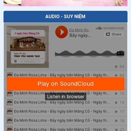
47
.
Được cận kề bên Chúa
AUDIO - SUY NIỆM
48
.
Tấm Áo cuộc đời
49
.
Cuốn sách dạy tôi cách hiện diện
50
.
Ký ức không chìm
51
.
Viết cho quý chị mừng HỒNG ÂN THÁNH HIẾN
52
.
Cha tôi
53
.
Vẽ cuộc đời bằng màu Thập giá
54
.
Niềm vui của cô giáo mầm non
55
.
Viết tiếp câu chuyện HOÀ BÌNH
56
.
Đức Thánh Cha Phanxicô và bức họa còn dang dở
57
.
Từ con tim của một người Cha: Hòa Bình là Con