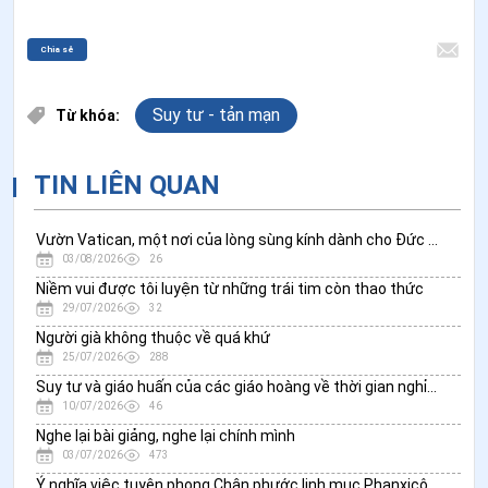
Chia sẻ
Suy tư - tản mạn
Từ khóa:
TIN LIÊN QUAN
Vườn Vatican, một nơi của lòng sùng kính dành cho Đức Mẹ
03/08/2026
26
Niềm vui được tôi luyện từ những trái tim còn thao thức
29/07/2026
32
Người già không thuộc về quá khứ
25/07/2026
288
Suy tư và giáo huấn của các giáo hoàng về thời gian nghỉ ngơi: Cơ hội gặp gỡ Thiên Chúa giữa vẻ đẹp của thiên nhiên
10/07/2026
46
Nghe lại bài giảng, nghe lại chính mình
03/07/2026
473
Ý nghĩa việc tuyên phong Chân phước linh mục Phanxicô Xaviê Trương Bửu Diệp đối với Giáo hội Việt Nam