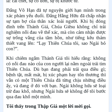
là: cái chết, sự cô đơn, sự bị khước từ.
Đấng Vô Hạn đã tự nguyện giới hạn mình trong
xác phàm yếu đuối. Đấng Hằng Hữu đã chấp nhận
sự tạm bợ của thân xác loài người. Khi bị đóng
đinh trên Thánh Giá, Chúa Giêsu không chỉ trải
nghiệm nỗi đau về thể xác, mà còn cảm nhận được
sự trống vắng của tâm hồn, như tiếng kêu thảm
thiết vang lên: “Lạy Thiên Chúa tôi, sao Ngài bỏ
con?”.
Khi chiêm ngắm Thánh Giá tôi hiểu rằng: không
có nỗi đau nào của con người lại nằm ngoài trái tim
Thiên Chúa. Dù bạn đang phải trải qua điều gì;
bệnh tật, mất mát, bị xúc phạm hay tổn thương thì
vẫn có một Thiên Chúa đã từng chịu những điều
ấy, và đang ở đó với bạn. Ngài không hứa sẽ loại
trừ đau khổ, nhưng Ngài hứa sẽ không để tôi bước
qua đau khổ một mình.
Tôi thấy trong Thập Giá một lời mời gọi.