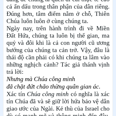
cả ẩn dấu trong thân phận của dân riêng.
Đúng hơn, tâm điểm nằm ở chỗ, Thiên
Chúa luôn luôn ở cùng chúng ta.
Ngày nay, trên hành trình đi về Miền
Đất Hứa, chúng ta luôn bị thế gian, ma
quỷ và đôi khi là cả con người cũ ương
bướng của chúng ta cản trở. Vậy, đâu là
thái độ cần phải có khi chúng ta lâm vào
những nghịch cảnh? Tác giả thánh vịnh
trả lời:
Nhưng mà
Chúa
công minh
đã chặt đứt chão thừng quân
gian
ác.
Xác tín
Chúa
công minh
có nghĩa là xác
tín Chúa đã và sẽ giữ
lời hứa bảo vệ dân
giao ước của Ngài. Kẻ thù của Israel cho
dù có mạnh mẽ và thông minh đến đâu,