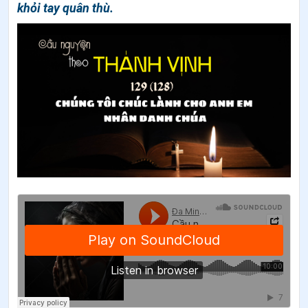
khỏi tay quân thù.