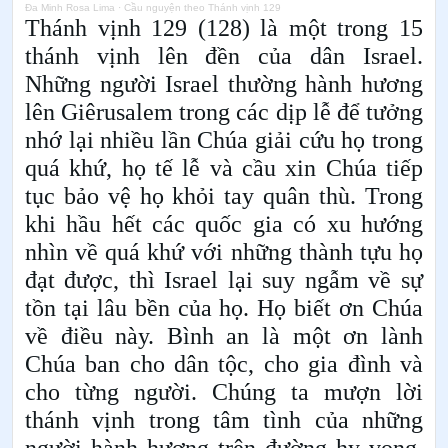
Đa Minh Rosa Lima
·
Cầu nguyện theo Thánh vịnh 129
Thánh vịnh 129 (128) là một trong 15
thánh vịnh lên đền của dân Israel.
Những người Israel thường hành hương
lên Giêrusalem trong các dịp lễ để tưởng
nhớ lại nhiều lần Chúa giải cứu họ trong
quá khứ, họ tế lễ và cầu xin Chúa tiếp
tục bảo vệ họ khỏi tay quân thù. Trong
khi hầu hết các quốc gia có xu hướng
nhìn về quá khứ với những thành tựu họ
đạt được, thì Israel lại suy ngẫm về sự
tồn tại lâu bền của họ. Họ biết ơn Chúa
về điều này. Bình an là một ơn lành
Chúa ban cho dân tộc, cho gia đình và
cho từng người. Chúng ta mượn lời
thánh vịnh trong tâm tình của những
người hành hương trên đường hy vọng,