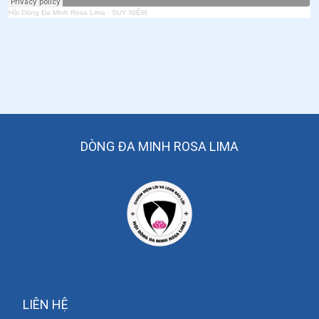
53
.
Cầu nguyện theo Thánh vịnh 119 - 3 (118 c.17-24)
Hội Dòng Đa Minh Rosa Lima
·
SUY NIỆM
54
.
Cầu nguyện theo Thánh vịnh 119 - 2 (118 c.9 - 16)
55
.
Cầu nguyện theo Thánh vịnh 119 - 1 (118. 1-8)
56
.
Cầu nguyện theo Thánh vịnh 118 (117)
57
.
Cầu nguyện theo Thánh vịnh 117 (116)
DÒNG ĐA MINH ROSA LIMA
58
.
Cầu nguyện theo Thánh vịnh 116b (115)
59
.
Cầu nguyện theo Thánh vịnh 116a (114)
60
.
Cầu nguyện theo Thánh vịnh 115b (113b)
61
.
Cầu nguyện theo Thánh vịnh 114 (113a)
62
.
Cầu nguyện theo Thánh vịnh 113 (112)
63
.
Cầu nguyện theo Thánh vịnh 112
LIÊN HỆ