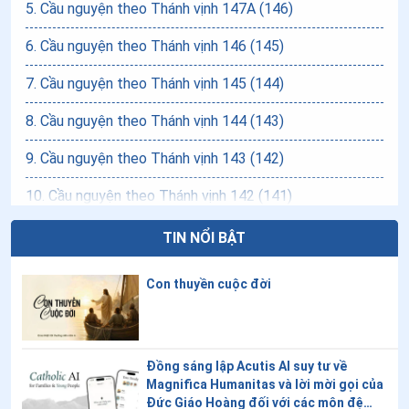
5
.
Cầu nguyện theo Thánh vịnh 147A (146)
6
.
Cầu nguyện theo Thánh vịnh 146 (145)
7
.
Cầu nguyện theo Thánh vịnh 145 (144)
8
.
Cầu nguyện theo Thánh vịnh 144 (143)
9
.
Cầu nguyện theo Thánh vịnh 143 (142)
10
.
Cầu nguyện theo Thánh vịnh 142 (141)
11
.
Cầu nguyện theo Thánh vịnh 141 (140)
TIN NỔI BẬT
12
.
Cầu nguyện theo Thánh vịnh 140 (139)
Con thuyền cuộc đời
13
.
Cầu nguyện theo Thánh vịnh 139B (138)
14
.
Cầu nguyện theo Thánh vịnh 139A (138)
Đồng sáng lập Acutis AI suy tư về
15
.
Cầu nguyện theo Thánh vịnh 138 (137)
Magnifica Humanitas và lời mời gọi của
Đức Giáo Hoàng đối với các môn đệ