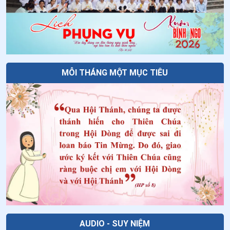
37
.
Cầu nguyện theo Thánh vịnh 119/19 (118 c. 145 -
152)
38
.
Cầu nguyện theo Thánh vịnh 119/18 (118 c. 137 -
144)
MỖI THÁNG MỘT MỤC TIÊU
39
.
Cầu nguyện theo Thánh vịnh 119/17 (118. c 129 -
136)
40
.
Cầu nguyện theo Thánh vịnh 119/16 (118 c. 121 -
128)
41
.
Cầu nguyện theo Thánh vinh 119/15 (118 c. 113 -
120)
42
.
Cầu nguyện theo Thánh vịnh 119 - 14 (118 c. 105 -
112)
43
.
Cầu nguyện theo Thánh vịnh 119 - 13 (118 c. 97 -
AUDIO - SUY NIỆM
104)