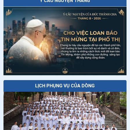
Ý CẦU NGUYỆN THÁNG
28
.
Cầu nguyện theo Thánh vịnh 125 (124)
Đưa AI vào việc dạy giáo lý: Cơ hội mới
cho việc loan báo Tin Mừng?
29
.
Cầu nguyện theo Thánh vịnh 124 (123)
30
.
Cầu nguyện theo Thánh vịnh 123 (122)
Năm thời điểm để cầu nguyện khi đang
đi trên đường
31
.
Cầu nguyện theo Thánh vịnh 122 ( 121)
32
.
Cầu nguyện theo Thánh vịnh 121 (120)
Thứ Sáu tuần XVIII thường niên
33
.
Cầu nguyện theo Thánh vịnh 120 (119)
34
.
Cầu nguyện theo Thánh vịnh 119/ 22 (118 c. 169 -
LỊCH PHỤNG VỤ CỦA DÒNG
176)
35
.
Cầu nguyện theo Thánh vịnh 119/21 (118 c. 161 -
168)
36
.
Cầu nguyện theo Thánh vịnh 119/20 (118 c.153 -
160)