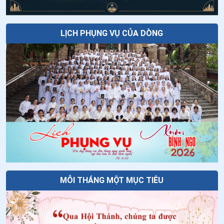
20
.
Đức Thánh Cha cử hành Lễ Thánh Tâm Chúa Giêsu
tại Sân vận động Gran Canaria
LỊCH PHỤNG VỤ CỦA DÒNG
21
.
Huấn từ của Đức Thánh Cha Lêô XIV dành cho các
Giám mục, Linh mục, Phó tế, Nam nữ tu sĩ, Chủng sinh và
Nhân viên mục vụ tại quần đảo Canari
22
.
Hội thảo Toàn cầu về ngày Thế giới Cầu nguyện cho
việc Bảo vệ Công trình Tạo dựng và sử dụng bản lễ mới
23
.
Thánh Thể biến đổi con người và lịch sử | Thánh lễ
tại quảng trường Cibeles
24
.
Đức Thánh Cha chủ sự giờ canh thức cầu nguyện với
giới trẻ tại Madrid
25
.
Đức Thánh Cha Lêô XIV bắt đầu chuyến tông du
MỖI THÁNG MỘT MỤC TIÊU
Tây Ban Nha
26
.
Công nghị Hồng y bàn về thế giới, thông điệp và
Thượng Hội đồng