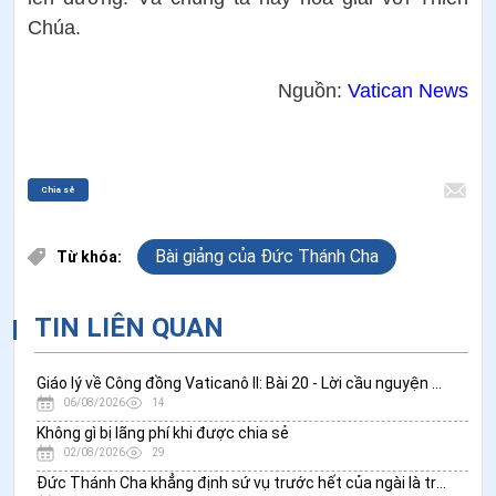
Chúa.
Nguồn:
Vatican News
Chia sẻ
Bài giảng của Đức Thánh Cha
Từ khóa:
TIN LIÊN QUAN
Giáo lý về Công đồng Vaticanô II: Bài 20 - Lời cầu nguyện phụng vụ của Giáo hội
06/08/2026
14
Không gì bị lãng phí khi được chia sẻ
02/08/2026
29
Đức Thánh Cha khẳng định sứ vụ trước hết của ngài là trở thành mục tử của Giáo hội hoàn vũ