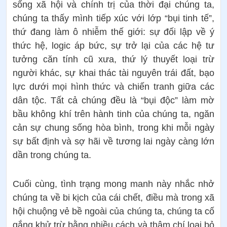
sống xã hội và chính trị của thời đại chúng ta,
chúng ta thấy mình tiếp xúc với lớp “bụi tinh tế”,
thứ đang làm ô nhiễm thế giới: sự đối lập về ý
thức hệ, logic áp bức, sự trở lại của các hệ tư
tưởng căn tính cũ xưa, thứ lý thuyết loại trừ
người khác, sự khai thác tài nguyên trái đất, bạo
lực dưới mọi hình thức và chiến tranh giữa các
dân tộc. Tất cả chúng đều là “bụi độc” làm mờ
bầu không khí trên hành tinh của chúng ta, ngăn
cản sự chung sống hòa bình, trong khi mỗi ngày
sự bất định và sợ hãi về tương lai ngày càng lớn
dần trong chúng ta.
Cuối cùng, tình trạng mong manh này nhắc nhở
chúng ta về bi kịch của cái chết, điều mà trong xã
hội chuộng vẻ bề ngoài của chúng ta, chúng ta cố
gắng khử trừ bằng nhiều cách và thậm chí loại bỏ