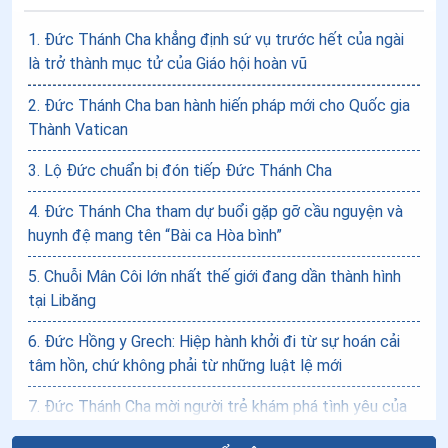
1
.
Đức Thánh Cha khẳng định sứ vụ trước hết của ngài
là trở thành mục tử của Giáo hội hoàn vũ
2
.
Đức Thánh Cha ban hành hiến pháp mới cho Quốc gia
Thành Vatican
3
.
Lộ Đức chuẩn bị đón tiếp Đức Thánh Cha
4
.
Đức Thánh Cha tham dự buổi gặp gỡ cầu nguyện và
huynh đệ mang tên “Bài ca Hòa bình”
5
.
Chuỗi Mân Côi lớn nhất thế giới đang dần thành hình
tại Libăng
6
.
Đức Hồng y Grech: Hiệp hành khởi đi từ sự hoán cải
tâm hồn, chứ không phải từ những luật lệ mới
7
.
Đức Thánh Cha mời người trẻ khám phá tình yêu của
Chúa Ki-tô trong Thánh Thể