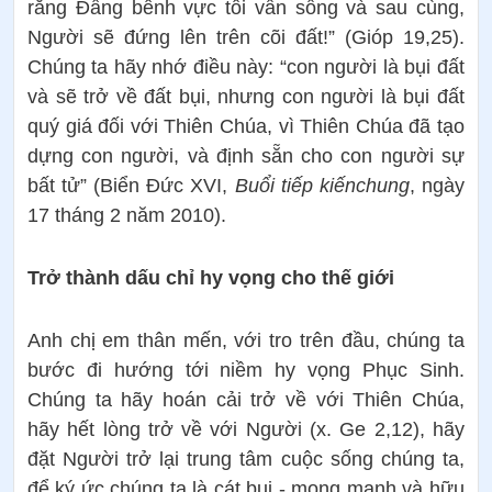
rằng Đấng bênh vực tôi vẫn sống và sau cùng,
Người sẽ đứng lên trên cõi đất!” (Gióp 19,25).
Chúng ta hãy nhớ điều này: “con người là bụi đất
và sẽ trở về đất bụi, nhưng con người là bụi đất
quý giá đối với Thiên Chúa, vì Thiên Chúa đã tạo
dựng con người, và định sẵn cho con người sự
bất tử” (Biển Đức XVI,
Buổi tiếp kiến​​chung
, ngày
17 tháng 2 năm 2010).
Trở thành dấu chỉ hy vọng cho thế giới
Anh chị em thân mến, với tro trên đầu, chúng ta
bước đi hướng tới niềm hy vọng Phục Sinh.
Chúng ta hãy hoán cải trở về với Thiên Chúa,
hãy hết lòng trở về với Người (x. Ge 2,12), hãy
đặt Người trở lại trung tâm cuộc sống chúng ta,
để ký ức chúng ta là cát bụi - mong manh và hữu