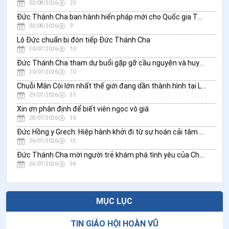
02/08/2026
25
Đức Thánh Cha ban hành hiến pháp mới cho Quốc gia Thành Vatican
02/08/2026
9
Lộ Đức chuẩn bị đón tiếp Đức Thánh Cha
30/07/2026
10
Đức Thánh Cha tham dự buổi gặp gỡ cầu nguyện và huynh đệ mang tên “Bài ca Hòa bình”
30/07/2026
10
Chuỗi Mân Côi lớn nhất thế giới đang dần thành hình tại Libăng
29/07/2026
35
Xin ơn phân định để biết viên ngọc vô giá
28/07/2026
36
Đức Hồng y Grech: Hiệp hành khởi đi từ sự hoán cải tâm hồn, chứ không phải từ những luật lệ mới
26/07/2026
13
Đức Thánh Cha mời người trẻ khám phá tình yêu của Chúa Ki-tô trong Thánh Thể
24/07/2026
38
MỤC LỤC
TIN GIÁO HỘI HOÀN VŨ