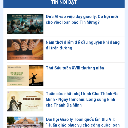
TIN NỔI BẬT
8
.
Giám mục và các nữ tu Công giáo kiện New York về
luật buộc tham gia trợ tử
Đưa AI vào việc dạy giáo lý: Cơ hội mới
cho việc loan báo Tin Mừng?
9
.
Các Giáo hội hoàn vũ: Giáo hội phải trở thành người xây
dựng cầu nối trong một thế giới bị chia rẽ
Năm thời điểm để cầu nguyện khi đang
10
.
Đức Hồng y Tagle: Giáo hội hiệp hành học cách cùng
đi trên đường
nhau bước đi như một em bé tập những bước chân đầu
tiên
Thứ Sáu tuần XVIII thường niên
11
.
Đại hội Toàn thể FABC lần thứ XII tại Jakarta: Giáo
hội Á Châu lắng nghe, phân định và cùng xây dựng những
nhịp cầu
Tuần cửu nhật nhật kính Cha Thánh Đa
12
.
Đức Tổng giám mục Bộ trưởng Bộ Giám mục đề cao
Minh - Ngày thứ chín: Lòng sùng kính
vai trò của các phụ nữ giúp Bộ Giám mục tuyển chọn
cha Thánh Đa Minh
các giám mục
Đại hội Giáo lý Toàn quốc lần thứ VII:
13
.
Chắc đây là những công việc “ấn tượng” nhất thế
“Huấn giáo phục vụ cho công cuộc loan
giới của Công giáo