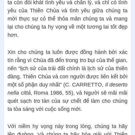
ta còn đói khát tình yêu và chân lý, và chỉ có tình
yêu của Thiên Chúa và tình yêu giữa chúng ta
mới thực sự có thể thỏa mãn chúng ta và mang
lại cho chúng ta hy vọng về một tương lai tốt đẹp
hơn.
Xin cho chúng ta luôn được đồng hành bởi xác
tín rằng vì Chúa đã đến trong tro bụi của thế gian,
nên “lịch sử của trái đất chính là lịch sử của thiên
đàng. Thiên Chúa và con người được liên kết bởi
một số phận duy nhất” (C. CARRETTO,
Il deserto
nella città
, Roma 1986, 55), và Người sẽ mãi mãi
quét sạch tro tàn của sự chết để làm cho chúng
ta tỏa sáng với cuộc sống mới.
Với niềm hy vọng này trong lòng, chúng ta hãy
lên đường. Và chúng ta hãy hòa giải với Thiên