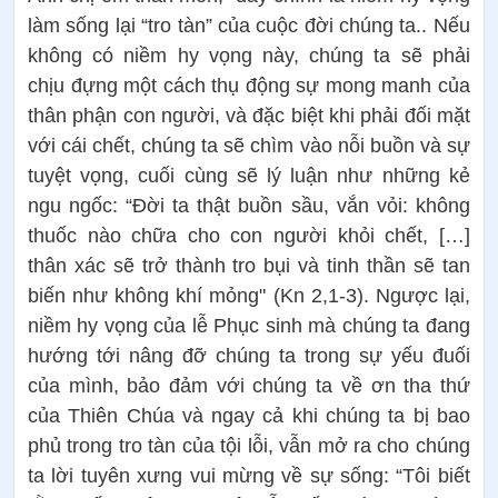
làm sống lại “tro tàn” của cuộc đời chúng ta.. Nếu
không có niềm hy vọng này, chúng ta sẽ phải
chịu đựng một cách thụ động sự mong manh của
thân phận con người, và đặc biệt khi phải đối mặt
với cái chết, chúng ta sẽ chìm vào nỗi buồn và sự
tuyệt vọng, cuối cùng sẽ lý luận như những kẻ
ngu ngốc: “Đời ta thật buồn sầu, vắn vỏi: không
thuốc nào chữa cho con người khỏi chết, […]
thân xác sẽ trở thành tro bụi và tinh thần sẽ tan
biến như không khí mỏng" (Kn 2,1-3). Ngược lại,
niềm hy vọng của lễ Phục sinh mà chúng ta đang
hướng tới nâng đỡ chúng ta trong sự yếu đuối
của mình, bảo đảm với chúng ta về ơn tha thứ
của Thiên Chúa và ngay cả khi chúng ta bị bao
phủ trong tro tàn của tội lỗi, vẫn mở ra cho chúng
ta lời tuyên xưng vui mừng về sự sống: “Tôi biết