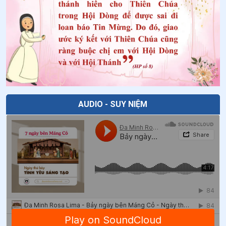
27
.
Lắng nghe lại tiếng gọi "Lên đường"
28
.
Đức Thánh Cha chủ sự giờ kinh Mân Côi cầu nguyện
cho hòa bình
29
.
Đức Thánh Cha: Thế giới đang khát khao hy vọng
30
.
Các Giám mục Công giáo hoan nghênh thông điệp
“Magnifica humanitas"
AUDIO - SUY NIỆM
31
.
Tóm tắt thông điệp “Magnifica humanitas” của ĐTC
Lêô XIV: AI phải phục vụ nhân loại
32
.
Đức Thánh Cha: Cần “giải trừ” trí tuệ nhân tạo khỏi
các logic thống trị, loại trừ và chết chóc
33
.
Đức Giáo hoàng gặp gỡ một trong những nghị phụ
cuối cùng còn sống của Công đồng Vatican II
34
.
Đức Thánh Cha thăm Acerra, gặp gỡ gia đình các