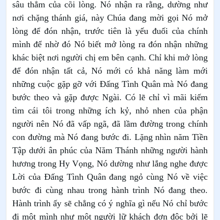
sâu thẳm của cõi lòng. Nó nhận ra rằng, dường như
nơi chặng thánh giá, này Chúa đang mời gọi Nó mở
lòng để đón nhận, trước tiên là yếu đuối của chính
mình để nhờ đó Nó biết mở lòng ra đón nhận những
khác biệt nơi người chị em bên cạnh. Chỉ khi mở lòng
để đón nhận tất cả, Nó mới có khả năng làm mới
những cuộc gặp gỡ với Đấng Tình Quân mà Nó đang
bước theo và gặp được Ngài. Có lẽ chỉ vì mãi kiếm
tìm cái tôi trong những ích kỷ, nhỏ nhen của phận
người nên Nó đã vấp ngã, đã lầm đường trong chính
con đường mà Nó đang bước đi. Lặng nhìn năm Tiền
Tập dưới ân phúc của Năm Thánh những người hành
hương trong Hy Vọng, Nó dường như lắng nghe được
Lời của Đấng Tình Quân đang ngỏ cùng Nó về việc
bước đi cùng nhau trong hành trình Nó đang theo.
Hành trình ấy sẽ chẳng có ý nghĩa gì nếu Nó chỉ bước
đi một mình như một người lữ khách đơn độc bởi lẽ