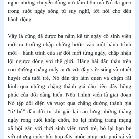
nghe những chuyển động nơi tâm hồn mà Nó đã gieo
trong suốt ngày sống từ suy nghĩ, lời nói cho đến
hành động.
Vậy là cũng đã được ba năm kể từ ngày cô sinh viên
mới ra trường chập chững bước vào một hành trình
mới – hành trình của sự đổi mới từng ngày, chấp nhận
lội ngược dòng với thế giới. Hăng hái dấn thân trên
con đường chẳng mấy ai đi với đầy sức sống và nhiệt
huyết của tuổi trẻ, Nó dần tập làm quen và chậm rãi
kinh qua những chặng thánh giá đầu tiên đầy hồng
phúc của đời dâng hiến. Nếu Thỉnh viện là giai đoạn
Nó tập đối diện và vượt qua chặng đường thánh giá
“từ bỏ” đầu đời tu khi gác lại sau lưng những tháng
ngày rong ruổi khắp chốn, bỏ lại những trang mạng
xã hội gắn với thời sinh viên tươi trẻ, bỏ lại bạn bè
với những cuộc hội họp đầy nhộn nhịp nơi phố xá và