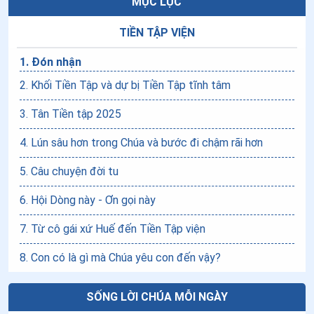
MỤC LỤC
TIỀN TẬP VIỆN
1
.
Đón nhận
2
.
Khối Tiền Tập và dự bị Tiền Tập tĩnh tâm
3
.
Tân Tiền tập 2025
4
.
Lún sâu hơn trong Chúa và bước đi chậm rãi hơn
5
.
Câu chuyện đời tu
6
.
Hội Dòng này - Ơn gọi này
7
.
Từ cô gái xứ Huế đến Tiền Tập viện
8
.
Con có là gì mà Chúa yêu con đến vậy?
SỐNG LỜI CHÚA MỖI NGÀY