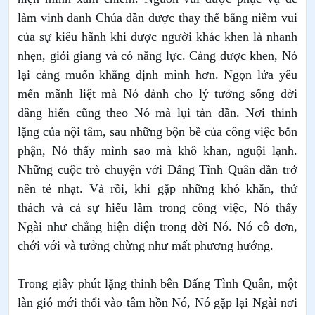
làm vinh danh Chúa dần được thay thế bằng niềm vui
của sự kiêu hãnh khi được người khác khen là nhanh
nhẹn, giỏi giang và có năng lực. Càng được khen, Nó
lại càng muốn khẳng định mình hơn. Ngọn lửa yêu
mến mãnh liệt mà Nó dành cho lý tưởng sống đời
dâng hiến cũng theo Nó mà lụi tàn dần. Nơi thinh
lặng của nội tâm, sau những bộn bề của công việc bổn
phận, Nó thấy mình sao mà khô khan, nguội lạnh.
Những cuộc trò chuyện với Đấng Tình Quân dần trở
nên tẻ nhạt. Và rồi, khi gặp những khó khăn, thử
thách và cả sự hiểu lầm trong công việc, Nó thấy
Ngài như chẳng hiện diện trong đời Nó. Nó cô đơn,
chới với và tưởng chừng như mất phương hướng.
Trong giây phút lặng thinh bên Đấng Tình Quân, một
làn gió mới thổi vào tâm hồn Nó, Nó gặp lại Ngài nơi