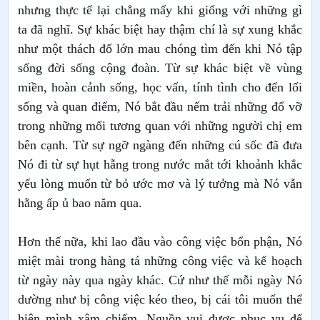
nhưng thực tế lại chẳng mấy khi giống với những gì
ta đã nghĩ. Sự khác biệt hay thậm chí là sự xung khắc
như một thách đố lớn mau chóng tìm đến khi Nó tập
sống đời sống cộng đoàn. Từ sự khác biệt về vùng
miền, hoàn cảnh sống, học vấn, tính tình cho đến lối
sống và quan điểm, Nó bắt đầu nếm trải những đổ vỡ
trong những mối tương quan với những người chị em
bên cạnh. Từ sự ngỡ ngàng đến những cú sốc đã đưa
Nó đi từ sự hụt hẫng trong nước mắt tới khoảnh khắc
yếu lòng muốn từ bỏ ước mơ và lý tưởng mà Nó vẫn
hằng ấp ủ bao năm qua.
Hơn thế nữa, khi lao đầu vào công việc bổn phận, Nó
miệt mài trong hàng tá những công việc và kế hoạch
từ ngày này qua ngày khác. Cứ như thế mỗi ngày Nó
dường như bị công việc kéo theo, bị cái tôi muốn thể
hiện mình xâm chiếm. Nguồn vui được phục vụ để