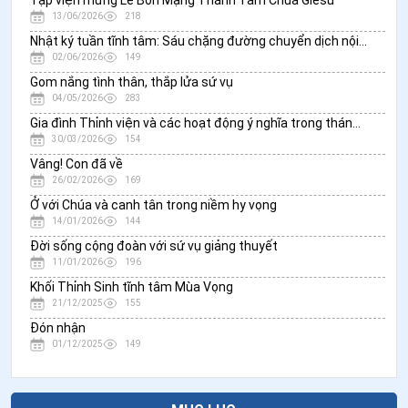
13/06/2026
218
Nhật ký tuần tĩnh tâm: Sáu chặng đường chuyển dịch nội tâm
02/06/2026
149
Gom nắng tình thân, thắp lửa sứ vụ
04/05/2026
283
Gia đình Thỉnh viện và các hoạt động ý nghĩa trong tháng 3
30/03/2026
154
Vâng! Con đã về
26/02/2026
169
Ở với Chúa và canh tân trong niềm hy vọng
14/01/2026
144
Đời sống cộng đoàn với sứ vụ giảng thuyết
11/01/2026
196
Khối Thỉnh Sinh tĩnh tâm Mùa Vọng
21/12/2025
155
Đón nhận
01/12/2025
149