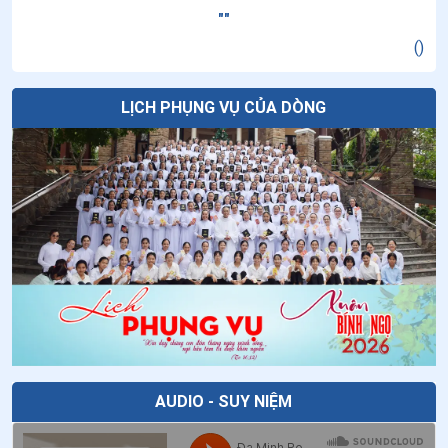
"
"
(
)
LỊCH PHỤNG VỤ CỦA DÒNG
AUDIO - SUY NIỆM