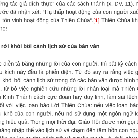
ng tác giả đích thực” của các sách thánh (x. DV, 11).
trước đã nhận xét: “Hạ thấp hoạt động của con người x
à tôn vinh hoạt động của Thiên Chúa”.
[1]
Thiên Chúa k
họ!
rời khỏi bối cảnh lịch sử của bản văn
 diễn tả bằng những lời của con người, thì bất kỳ cách 
kích này đều là phiến diện. Từ đó suy ra rằng việc gi
 khỏi bối cảnh lịch sử trong đó các bản văn được hình 
i, từ bỏ việc nghiên cứu những lời nhân loại mà Thiên
 Kinh Thánh cách cực đoan hay duy linh, làm sai lệch
i với việc loan báo Lời Thiên Chúa: nếu việc loan bá
đau khổ của con người, nếu nó sử dụng một ngôn ngữ k
ông hiệu quả. Trong mọi thời đại, Giáo Hội được mời gọi 
năng nhập thể vào lịch sử và chạm đến tâm hồn con ng