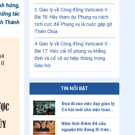
nh hứng,
3
.
Giáo lý về Công đồng Vaticanô II -
những tác
Bài 18: Hãy tham dự Phụng vụ cách
nh Thánh
tích cực để Phụng vụ là cuộc gặp gỡ
Thiên Chúa
4
.
Giáo lý về Công đồng Vaticanô II -
Bài 17: Việc cải tổ phụng vụ khẳng
định và cổ võ sự hiệp thông trong
Giáo hội
5
.
Giáo lý về Công đồng Vaticanô II -
Bài 16: Phụng vụ kiến tạo tín hữu
TIN NỔI BẬT
thành đền thánh trong Chúa và cộng
đoàn đón nhận mọi người
Đưa AI vào việc dạy giáo lý:
Cơ hội mới cho việc loan
6
.
Giáo lý về Công đồng Vaticanô II -
báo Tin Mừng?
Bài 15: Đức Maria là mẫu gương hoàn
Năm thời điểm để cầu
hảo của điều Giáo hội được mời gọi
nguyện khi đang đi trên
trở thành