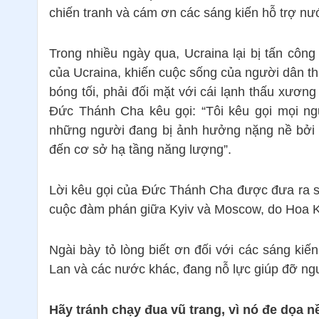
chiến tranh và cám ơn các sáng kiến hỗ trợ nư
Trong nhiều ngày qua, Ucraina lại bị tấn cô
của Ucraina, khiến cuộc sống của người dân 
bóng tối, phải đối mặt với cái lạnh thấu xươn
Đức Thánh Cha kêu gọi: “Tôi kêu gọi mọi ng
những người đang bị ảnh hưởng nặng nề bởi 
đến cơ sở hạ tầng năng lượng”.
Lời kêu gọi của Đức Thánh Cha được đưa ra s
cuộc đàm phán giữa Kyiv và Moscow, do Hoa Kỳ
Ngài bày tỏ lòng biết ơn đối với các sáng kiế
Lan và các nước khác, đang nỗ lực giúp đỡ ngư
Hãy tránh chạy đua vũ trang, vì nó đe dọa n