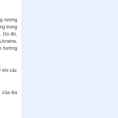
ng lượng
ng trong
. Do đó,
Ucraina,
nh hưởng
 khi các
o của Ba
.