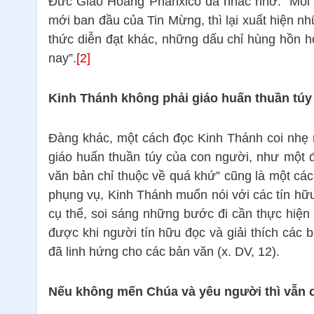
Đức Giáo Hoàng Phanxicô đã nhắc nhở: “Mỗi l
mới ban đầu của Tin Mừng, thì lại xuất hiện
thức diễn đạt khác, những dấu chỉ hùng hồn h
nay”.
[2]
Kinh Thánh không phải giáo huấn thuần túy
Đàng khác, một cách đọc Kinh Thánh coi nhẹ n
giáo huấn thuần túy của con người, như một đ
văn bản chỉ thuộc về quá khứ” cũng là một cách 
phụng vụ, Kinh Thánh muốn nói với các tín hữ
cụ thể, soi sáng những bước đi cần thực hiện 
được khi người tín hữu đọc và giải thích cá
đã linh hứng cho các bản văn (x. DV, 12).
Nếu không mến Chúa và yêu người thì vẫn 