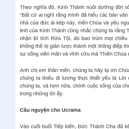
Theo nghĩa đó, Kinh Thánh nuôi dưỡng đời số
“Bất cứ ai nghĩ rằng mình đã hiểu các bản văn
nhà của đức ái kép này, mến Chúa và yêu ngườ
linh của Kinh Thánh cũng nhắc chúng ta rằng 
nhận Bí tích Rửa Tội, dù bao trùm mọi chiều 
không thể bị giản lược thành một thông điệp t
sự sống viên mãn và vĩnh cửu mà Thiên Chúa đ
Anh chị em thân mến, chúng ta hãy tạ ơn Chúa
chúng ta thiếu đi lương thực thiết yếu là Lờ
chúng ta, và hơn nữa, chính cuộc sống của chú
trong những lời ấy.
Cầu nguyện cho Ucraina
Vào cuối buổi Tiếp kiến, Đức Thánh Cha đã kê