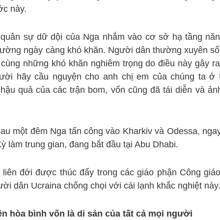
ớc này.
ng quân sự dữ dội của Nga nhắm vào cơ sở hạ tầng nă
thường ngày càng khó khăn. Người dân thường xuyên số
g cùng những khó khăn nghiêm trọng do điều này gây ra
ười hãy cầu nguyện cho anh chị em của chúng ta ở 
hậu quả của các trận bom, vốn cũng đã tái diễn và ả
au một đêm Nga tấn công vào Kharkiv và Odessa, ngay
 làm trung gian, đang bắt đầu tại Abu Dhabi.
n ​​liên đới được thúc đẩy trong các giáo phận Công giá
ời dân Ucraina chống chọi với cái lạnh khắc nghiệt này
ền hòa bình vốn là di sản của tất cả mọi người