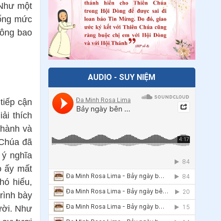
16
.
Giáo lý về Công đồng Vaticanô
 Như một
II - Bài 5: Kinh Thánh không thể bị
uống mức
giản lược thành một thông điệp
hông bao
thuần túy nhân đạo hay xã hội
17
.
Giáo lý về Công đồng Vaticanô II -
Bài 4: Lời Chúa là ngôi sao hướng dẫn
AUDIO - SUY NIỆM
cuộc sống của chúng ta
18
.
Giáo lý về Công đồng Vaticanô II -
tiếp cận
Bài 3: Chúa Giêsu Kitô là mặc khải
ải thích
sống động của Chúa Cha
thành và
 Chúa đã
19
.
Giáo lý về Công đồng Vaticanô II -
Bài 2: Thiên Chúa mời gọi chúng ta
 ý nghĩa
bước vào tương quan tình bạn với
o ấy mất
Người
hó hiểu,
trình bày
20
.
Giáo lý của Đức Thánh Cha về
ười. Như
Công đồng Vaticano II - Bài 1: Công