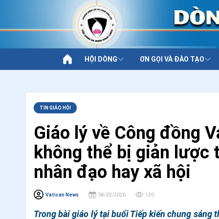
HỘI DÒNG
ƠN GỌI VÀ ĐÀO TẠO
TIN GIÁO HỘI
Giáo lý về Công đồng Va
không thể bị giản lược
nhân đạo hay xã hội
Vatican News
04/02/2026
120
Trong bài giáo lý tại buổi Tiếp kiến chung sáng