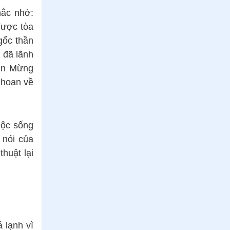
hắc nhở:
được tòa
gốc thần
 đã lãnh
Tin Mừng
 hoan về
uộc sống
 nói của
huật lại
 lạnh vì