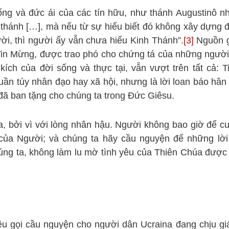
ng và đức ái của các tín hữu, như thánh Augustinô n
 thánh […], mà nếu từ sự hiểu biết đó không xây dựng 
i, thì người ấy vẫn chưa hiểu Kinh Thánh”.
[3]
Nguồn 
Tin Mừng, được trao phó cho chứng tá của những người
kích của đời sống và thực tại, vẫn vượt trên tất cả: 
huần túy nhân đạo hay xã hội, nhưng là lời loan báo hân
ã ban tặng cho chúng ta trong Đức Giêsu.
, bởi vì với lòng nhân hậu. Người không bao giờ để c
i của Người; và chúng ta hãy cầu nguyện để những lời
ng ta, không làm lu mờ tình yêu của Thiên Chúa được t
u gọi cầu nguyện cho người dân Ucraina đang chịu giá