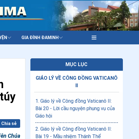
YỆN
GIA ĐÌNH ĐAMINH
MỤC LỤC
GIÁO LÝ VỀ CÔNG ĐỒNG VATICANÔ
h
II
 túy
1
.
Giáo lý về Công đồng Vaticanô II:
Bài 20 - Lời cầu nguyện phụng vụ của
Giáo hội
Chia sẻ
2
.
Giáo lý về Công đồng Vaticanô II:
hiên Chúa
Bài 19 - Mầu nhiệm Thánh Thể