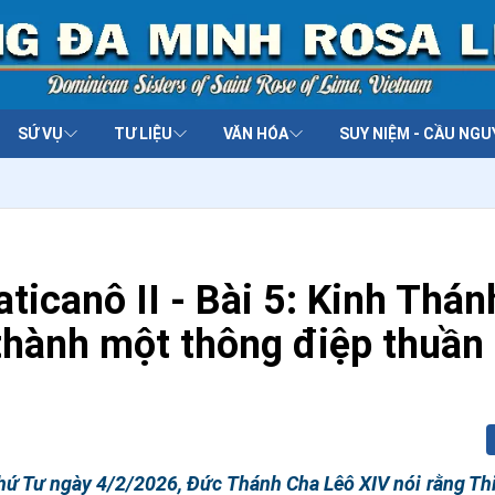
SỨ VỤ
TƯ LIỆU
VĂN HÓA
SUY NIỆM - CẦU NGU
ticanô II - Bài 5: Kinh Thán
 thành một thông điệp thuần
 thứ Tư ngày 4/2/2026, Đức Thánh Cha Lêô XIV nói rằng T