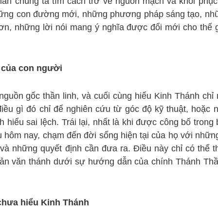
ần chúng ta tìm cách trở về nguồn mạch và khôi phục
 những con đường mới, những phương pháp sáng tạo, nh
ơn, những lời nói mang ý nghĩa được đổi mới cho thế 
 của con người
guồn gốc thần linh, và cuối cùng hiểu Kinh Thánh chỉ
iều gì đó chỉ để nghiên cứu từ góc độ kỹ thuật, hoặc 
hiểu sai lệch. Trái lại, nhất là khi được công bố trong
u hôm nay, chạm đến đời sống hiện tại của họ với nhữn
và những quyết định cần đưa ra. Điều này chỉ có thể t
c bản văn thánh dưới sự hướng dẫn của chính Thánh Th
chưa hiểu Kinh Thánh