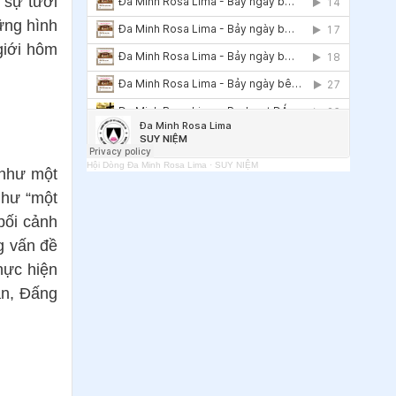
 sự tươi
đồng Vaticanô II là lời mời gọi trở nên
chứng nhân can đảm của công lý và
ững hình
hòa bình
giới hôm
Hội Dòng Đa Minh Rosa Lima
·
SUY NIỆM
 như một
như “một
 bối cảnh
g vấn đề
hực hiện
ần, Đấng