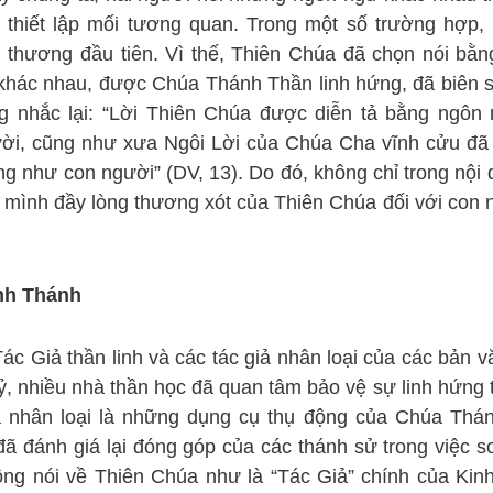
ể thiết lập mối tương quan. Trong một số trường hợp,
 thương đầu tiên. Vì thế, Thiên Chúa đã chọn nói bằ
ả khác nhau, được Chúa Thánh Thần linh hứng, đã biên 
 nhắc lại: “Lời Thiên Chúa được diễn tả bằng ngôn 
người, cũng như xưa Ngôi Lời của Chúa Cha vĩnh cửu đã
iống như con người” (DV, 13). Do đó, không chỉ trong nộ
 mình đầy lòng thương xót của Thiên Chúa đối với con 
inh Thánh
ác Giả thần linh và các tác giả nhân loại của các bản v
ỷ, nhiều nhà thần học đã quan tâm bảo vệ sự linh hứng t
ả nhân loại là những dụng cụ thụ động của Chúa Thá
đã đánh giá lại đóng góp của các thánh sử trong việc s
ng nói về Thiên Chúa như là “Tác Giả” chính của Kin