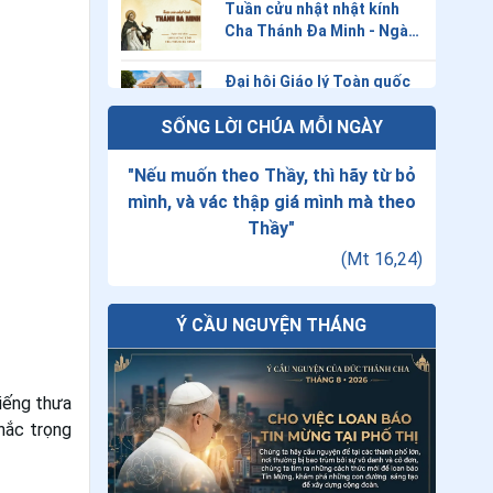
Tuần cửu nhật nhật kính
Cha Thánh Đa Minh - Ngày
thứ chín: Lòng sùng kính
cha Thánh Đa Minh
Đại hội Giáo lý Toàn quốc
lần thứ VII: “Huấn giáo
SỐNG LỜI CHÚA MỖI NGÀY
phục vụ cho công cuộc
loan báo Tin Mừng”
Giáo lý về Công đồng
"
Nếu muốn theo Thầy, thì hãy từ bỏ
Vaticanô II: Bài 20 - Lời cầu
nguyện phụng vụ của Giáo
mình, và vác thập giá mình mà theo
hội
Thứ Năm tuần XVIII thường
Thầy
"
niên - Chúa Hiển Dung
(
Mt 16,24
)
Tiếng gọi Tây Nguyên
Ý CẦU NGUYỆN THÁNG
Tuần cửu nhật nhật kính
Cha Thánh Đa Minh - Ngày
tiếng thưa
thứ tám: Thánh Đa Minh
khắc trọng
được chúa gọi về
Tại sao Lễ Chúa Hiển Dung
lại được cử hành vào ngày
06 tháng 8?