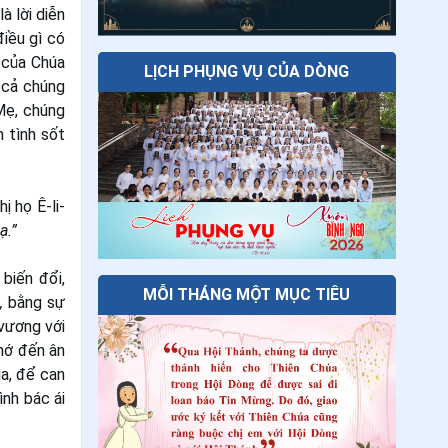
à lời diễn
iều gì có
 của Chúa
LỊCH PHỤNG VỤ CỦA DÒNG
 cả chúng
Mẹ, chúng
 tình sốt
ị họ Ê-li-
ạ.”
biến đổi,
MỖI THÁNG MỘT MỤC TIÊU
”,
bằng sự
 vương với
nhớ đến ân
a, để can
ình bác ái