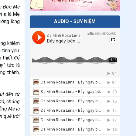
-a Đức Mẹ
ri-a là Mẹ
AUDIO - SUY NIỆM
ướng lòng
òng khiêm
 tình yêu.
 thiết để
ay”
tức là
ng thành,
ui đến từ
đó, chúng
ởng Mẹ là
 quê trời