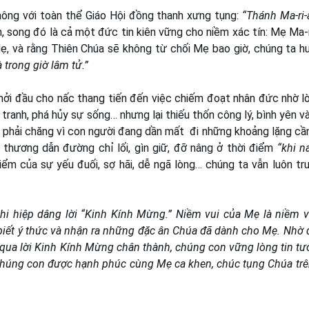
ông với toàn thể Giáo Hội đồng thanh xưng tụng:
“Thánh Ma-ri
, song đó là cả một đức tin kiên vững cho niềm xác tín: Mẹ Ma-
ẹ, và rằng Thiên Chúa sẽ không từ chối Mẹ bao giờ, chúng ta h
 trong giờ lâm tử.”
khởi đầu cho nấc thang tiến đến việc chiếm đoạt nhân đức nhờ l
tranh, phá hủy sự sống… nhưng lại thiếu thốn công lý, bình yên và
 phải chăng vì con người đang dần mất đi những khoảng lặng cần
 thương dẫn đường chỉ lối, gìn giữ, đỡ nâng ở thời điểm
“khi n
ểm của sự yếu đuối, sợ hãi, dễ ngã lòng… chúng ta vẫn luôn tru
khi hiệp dâng lời “Kinh Kính Mừng.” Niềm vui của Mẹ là niềm v
iết ý thức và nhận ra những đặc ân Chúa đã dành cho Mẹ. Nhờ 
 qua lời Kinh Kính Mừng chân thành, chúng con vững lòng tin tư
 chúng con được hạnh phúc cùng Mẹ ca khen, chúc tụng Chúa trên