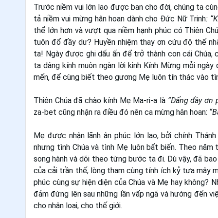
Trước niềm vui lớn lao được ban cho đời, chúng ta cùng
tả niềm vui mừng hân hoan dành cho Đức Nữ Trinh
: “
thể lớn hơn và vượt qua niềm hạnh phúc có Thiên Ch
tuôn đổ đầy dư? Huyền nhiệm thay ơn cứu độ thế nhâ
ta! Ngày được ghi dấu ấn để trở thành con cái Chúa,
ta dâng kính muôn ngàn lời kinh Kính Mừng mỗi ngày 
mến, để cùng biết theo gương Mẹ luôn tín thác vào tì
Thiên Chúa đã chào kính Mẹ Ma-ri-a là
“Đấng đầy ơn 
za-bet cũng nhận ra điều đó nên ca mừng hân hoan:
“B
Mẹ được nhận lãnh ân phúc lớn lao, bởi chính Thánh
nhưng tình Chúa và tình Mẹ luôn bất biến. Theo năm 
song hành và dõi theo từng bước ta đi. Dù vậy, đã bao
của cải trần thế, lòng tham cùng tính ích kỷ tựa mây 
phúc cùng sự hiện diện của Chúa và Mẹ hay không? Nh
đảm đứng lên sau những lần vấp ngã và hướng đến việc 
cho nhân loại, cho thế giới.