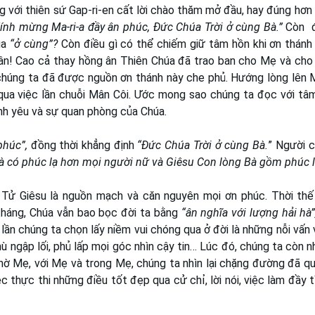
 với thiên sứ Gap-ri-en cất lời chào thăm mở đầu, hay đúng hơn l
Kính mừng Ma-ri-a đầy ân phúc, Đức Chúa Trời ở cùng Bà.”
Còn đ
úa
“ở cùng”?
Còn điều gì có thể chiếm giữ tâm hồn khi ơn thánh
n! Cao cả thay hồng ân Thiên Chúa đã trao ban cho Mẹ và cho
 chúng ta đã được nguồn ơn thánh này che phủ. Hướng lòng lên 
qua việc lần chuỗi Mân Côi. Ước mong sao chúng ta đọc với tâm
nh yêu và sự quan phòng của Chúa.
phúc”,
đồng thời khẳng định
“Đức Chúa Trời ở cùng Bà.
” Người ch
à có phúc lạ hơn mọi người nữ và Giêsu Con lòng Bà gồm phúc l
 Tử Giêsu là nguồn mạch và căn nguyên mọi ơn phúc. Thời thế 
tháng, Chúa vẫn bao bọc đời ta bằng
“ân nghĩa với lượng hải hà
 lần chúng ta chọn lấy niềm vui chóng qua ở đời là những nỗi vấn
mù ngập lối, phủ lấp mọi góc nhìn cậy tin… Lúc đó, chúng ta còn 
ờ Mẹ, với Mẹ và trong Mẹ, chúng ta nhìn lại chặng đường đã qu
thực thi những điều tốt đẹp qua cử chỉ, lời nói, việc làm đầy t