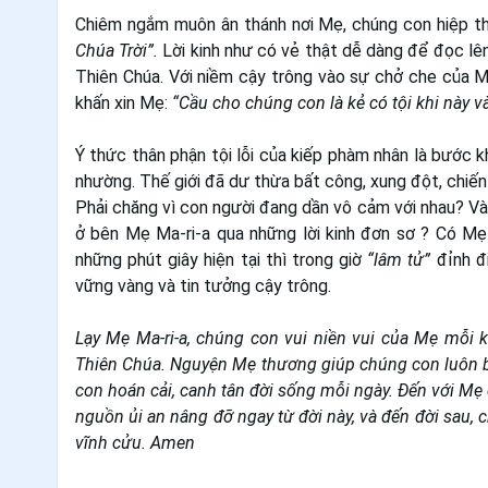
Chiêm ngắm muôn ân thánh nơi Mẹ, chúng con hiệp th
Chúa Trời”.
Lời kinh như có vẻ thật dễ dàng để đọc lên
Thiên Chúa. Với niềm cậy trông vào sự chở che của M
khấn xin Mẹ:
“Cầu cho chúng con là kẻ có tội khi này và
Ý thức thân phận tội lỗi của kiếp phàm nhân là bước 
nhường. Thế giới đã dư thừa bất công, xung đột, chiến 
Phải chăng vì con người đang dần vô cảm với nhau? Và
ở bên Mẹ Ma-ri-a qua những lời kinh đơn sơ ? Có Mẹ
những phút giây hiện tại thì trong giờ
“lâm tử”
đỉnh đi
vững vàng và tin tưởng cậy trông.
Lạy Mẹ Ma-ri-a, chúng con vui niền vui của Mẹ mỗi 
Thiên Chúa. Nguyện Mẹ thương giúp chúng con luôn b
con hoán cải, canh tân đời sống mỗi ngày. Đến với Mẹ
nguồn ủi an nâng đỡ ngay từ đời này, và đến đời sau,
vĩnh cửu. Amen