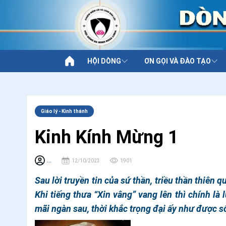
HỘI DÒNG
ƠN GỌI VÀ ĐÀO TẠO
Giáo lý - Kinh thánh
Kinh Kính Mừng 1
...
12/10/2023
1901
Sau lời truyền tin của sứ thần, triều thần thiên 
Khi tiếng thưa “Xin vâng” vang lên thì chính là
mãi ngàn sau, thời khắc trọng đại ấy như được số