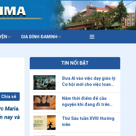
YỆN
GIA ĐÌNH ĐAMINH
TIN NỔI BẬT
Đưa AI vào việc dạy giáo lý:
Cơ hội mới cho việc loan
báo Tin Mừng?
Chia sẻ
Năm thời điểm để cầu
nguyện khi đang đi trên
ức Maria.
đường
ến nay và
Thứ Sáu tuần XVIII thường
niên