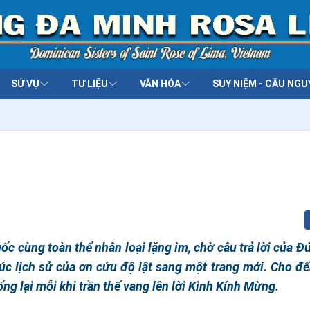
SỨ VỤ
TƯ LIỆU
VĂN HÓA
SUY NIỆM - CẦU NGU
quốc cùng toàn thể nhân loại lặng im, chờ câu trả lời của Đ
 lúc lịch sử của ơn cứu độ lật sang một trang mới. Cho đ
ng lại mỗi khi trần thế vang lên lời Kinh Kính Mừng.