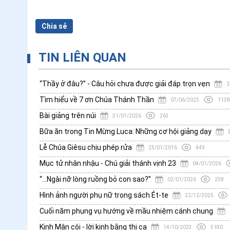
Chia sẻ
TIN LIÊN QUAN
“Thầy ở đâu?” - Câu hỏi chưa được giải đáp trọn vẹn
2
Tìm hiểu về 7 ơn Chúa Thánh Thần
07/06/2025
1138
Bài giảng trên núi
31/01/2026
263
Bữa ăn trong Tin Mừng Luca: Những cơ hội giảng dạy
Lễ Chúa Giêsu chịu phép rửa
25/01/2016
449
Mục tử nhân nhậu - Chú giải thánh vịnh 23
04/01/2026
“...Ngài nỡ lòng ruồng bỏ con sao?”
02/01/2026
238
Hình ảnh người phụ nữ trong sách Ét-te
22/12/2025
Cuối năm phụng vụ hướng về mầu nhiệm cánh chung
Kinh Mân côi - lời kinh bằng thi ca
14/10/2023
5180