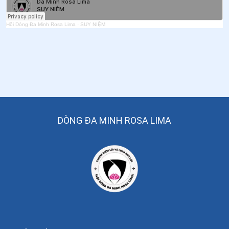
Hội Dòng Đa Minh Rosa Lima
·
SUY NIỆM
DÒNG ĐA MINH ROSA LIMA