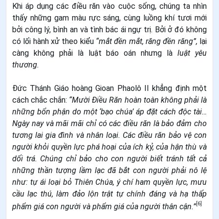
Khi áp dụng các điều răn vào cuộc sống, chúng ta nhìn
thấy những gam màu rực sáng, cùng luồng khí tươi mới
bởi công lý, bình an và tình bác ái ngự trị. Bởi ở đó không
có lối hành xử theo kiểu
“mắt đền mắt, răng đền răng”,
lại
càng không phải là luật báo oán nhưng là
luật yêu
thương.
Đức Thánh Giáo hoàng Gioan Phaolô II khẳng định một
cách chắc chắn:
“Mười Điều Răn hoàn toàn không phải là
những bổn phận do một ‘bạo chúa’ áp đặt cách độc tài…
Ngày nay và mãi mãi chỉ có các điều răn là bảo đảm cho
tương lai gia đình và nhân loại. Các điều răn bảo vệ con
người khỏi quyền lực phá hoại của ích kỷ, của hận thù và
dối trá. Chúng chỉ bảo cho con người biết tránh tất cả
những thần tượng lầm lạc đã bắt con người phải nô lệ
như: tự ái loại bỏ Thiên Chúa, ý chí ham quyền lực, mưu
cầu lạc thú, làm đảo lộn trật tự chính đáng và hạ thấp
[6]
phẩm giá con người và phẩm giá của người thân cận.”