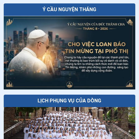
Ý CẦU NGUYỆN THÁNG
Tiếng gọi Tây Nguyên
Tuần cửu nhật nhật kính Cha Thánh Đa
Minh - Ngày thứ tám: Thánh Đa Minh
được chúa gọi về
Tại sao Lễ Chúa Hiển Dung lại được cử
hành vào ngày 06 tháng 8?
LỊCH PHỤNG VỤ CỦA DÒNG