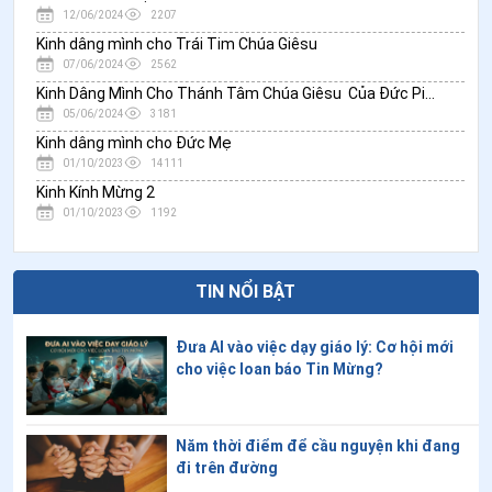
12/06/2024
2207
Kinh dâng mình cho Trái Tim Chúa Giêsu
07/06/2024
2562
Kinh Dâng Mình Cho Thánh Tâm Chúa Giêsu Của Đức Piô XI
05/06/2024
3181
Kinh dâng mình cho Đức Mẹ
01/10/2023
14111
Kinh Kính Mừng 2
01/10/2023
1192
TIN NỔI BẬT
Đưa AI vào việc dạy giáo lý: Cơ hội mới
cho việc loan báo Tin Mừng?
Năm thời điểm để cầu nguyện khi đang
đi trên đường