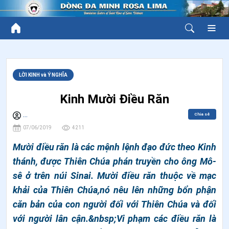
LỜI KINH và Ý NGHĨA
Kinh Mười Điều Răn
Chia sẻ
...
07/06/2019
4211
Mười điều răn là các mệnh lệnh đạo đức theo Kinh
thánh, được Thiên Chúa phán truyền cho ông Mô-
sê ở trên núi Sinai. Mười điều răn thuộc về mạc
khải của Thiên Chúa,nó nêu lên những bổn phận
căn bản của con người đối với Thiên Chúa và đối
với người lân cận.&nbsp;Vi phạm các điều răn là