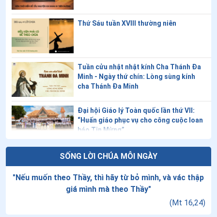
Thứ Sáu tuần XVIII thường niên
Tuần cửu nhật nhật kính Cha Thánh Đa
Minh - Ngày thứ chín: Lòng sùng kính
cha Thánh Đa Minh
Đại hội Giáo lý Toàn quốc lần thứ VII:
“Huấn giáo phục vụ cho công cuộc loan
báo Tin Mừng”
Giáo lý về Công đồng Vaticanô II: Bài 20
SỐNG LỜI CHÚA MỖI NGÀY
- Lời cầu nguyện phụng vụ của Giáo hội
"
Nếu muốn theo Thầy, thì hãy từ bỏ mình, và vác thập
giá mình mà theo Thầy
"
Thứ Năm tuần XVIII thường niên - Chúa
(
Mt 16,24
)
Hiển Dung