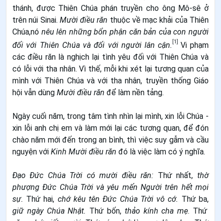
thánh
, được
Thiên Chúa
phán truyền cho ông
Mô-sê
ở
trên
núi Sinai
.
Mười điều răn
thuộc về mạc khải của Thiên
Chúa,nó
nêu lên những bổn phận căn bản của con người
[1]
đối với Thiên Chúa và đối với người lân cận.
Vi phạm
các điều răn là nghịch lại tình yêu đối với Thiên Chúa và
có lỗi với tha nhân. Vì thế, mỗi khi xét lại tương quan của
mình với Thiên Chúa và với tha nhân, truyền thống Giáo
hội vẫn dùng
Mười điều răn
để làm nền tảng.
Ngày cuối năm, trong tâm tình nhìn lại mình, xin lỗi Chúa -
xin lỗi anh chị em và làm mới lại các tương quan, để đón
chào năm mới đến trong an bình, thì việc suy gẫm và cầu
nguyện với
Kinh Mười điều răn
đó là việc làm có ý nghĩa.
Đạo Đức Chúa Trời có mười điều răn:
Thứ nhất,
thờ
phượng Đức Chúa Trời và yêu mến Người trên hết mọi
sự.
Thứ hai,
chớ kêu tên Đức Chúa Trời vô cớ.
Thứ ba,
giữ ngày Chúa Nhật.
Thứ bốn,
thảo kính cha mẹ
. Thứ