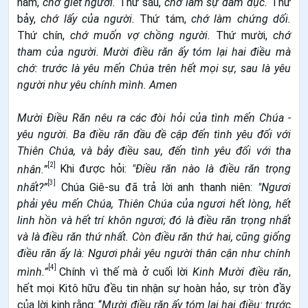
năm,
chớ giết người.
Thứ sáu,
chớ làm sự dâm dục.
Thứ
bảy,
chớ lấy của người.
Thứ tám,
chớ làm chứng dối.
Thứ chín,
chớ muốn vợ chồng người.
Thứ mười,
chớ
tham của người. Mười điều răn ấy tóm lại hai điều mà
chớ: trước là yêu mến Chúa trên hết mọi sự, sau là yêu
người như yêu chính mình. Amen
Mười Ðiều Răn nêu ra các đòi hỏi của tình mến Chúa -
yêu người. Ba điều răn đầu đề cập đến tình yêu đối với
Thiên Chúa, và bảy điều sau, đến tình yêu đối với tha
[2]
nhân.”
Khi được hỏi:
"Ðiều răn nào là điều răn trọng
[3]
nhất?”
Chúa Giê-su đã trả lời anh thanh niên:
"Ngươi
phải yêu mến Chúa, Thiên Chúa của ngươi hết lòng, hết
linh hồn và hết trí khôn ngươi; đó là điều răn trọng nhất
và là điều răn thứ nhất. Còn điều răn thứ hai, cũng giống
điều răn ấy là: Ngươi phải yêu người thân cận như chính
[4]
mình.”
Chính vì thế mà ở cuối lời
Kinh Mười điều răn
,
hết mọi Kitô hữu đều tin nhận sự hoàn hảo, sự tròn đầy
của lời kinh rằng: “
Mười điều răn ấy tóm lại hai điều: trước