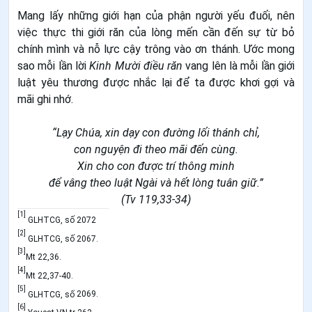
Mang lấy những giới hạn của phận người yếu đuối, nên
việc thực thi giới răn của lòng mến cần đến sự từ bỏ
chính mình và nỗ lực cậy trông vào ơn thánh.
Ước mong
sao mỗi lần lời
Kinh Mười điều răn
vang lên là mỗi lần giới
luật yêu thương được nhắc lại để ta được khơi gợi và
mãi ghi nhớ.
“Lạy Chúa,
xin
dạy con đường lối thánh chỉ,
con nguyện đi theo mãi đến cùng.
Xin cho con được trí thông minh
để vâng theo luậ
t Ngài và hết lòng tuân giữ.”
(Tv 119,33-34)
[1]
GLHTCG, số 2072
[2]
GLHTCG, số 2067.
[3]
Mt 22,36.
[4]
Mt 22,37-40.
[5]
GLHTCG, số
2069.
[6]