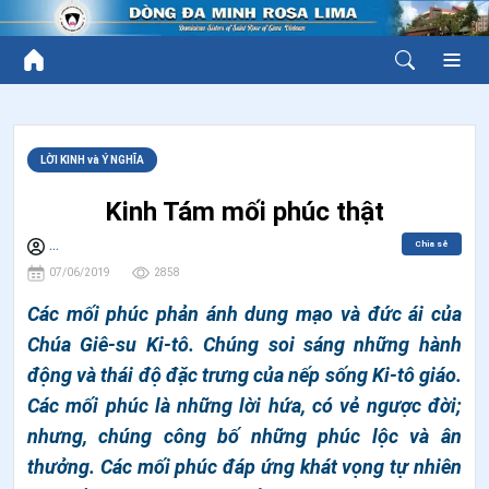
LỜI KINH và Ý NGHĨA
Kinh Tám mối phúc thật
Chia sẻ
...
07/06/2019
2858
Các mối phúc phản ánh dung mạo và đức ái của
Chúa Giê-su Ki-tô. Chúng soi sáng những hành
động và thái độ đặc trưng của nếp sống Ki-tô giáo.
Các mối phúc là những lời hứa, có vẻ ngược đời;
nhưng, chúng công bố những phúc lộc và ân
thưởng. Các mối phúc đáp ứng khát vọng tự nhiên