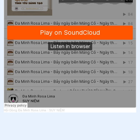
Hội Dòng Đa Minh Rosa Lima
·
SUY NIỆM