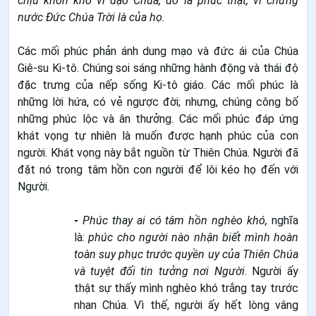
chịu khốn khổ vì đạo Chúa, đó là phúc thật, vì chưng
nước Đức Chúa Trời là của họ.
Các mối phúc phản ánh dung mạo và đức ái của Chúa
Giê-su Ki-tô. Chúng soi sáng những hành động và thái độ
đặc trưng của nếp sống Ki-tô giáo. Các mối phúc là
những lời hứa, có vẻ ngược đời; nhưng, chúng công bố
những phúc lộc và ân thưởng. Các mối phúc đáp ứng
khát vọng tự nhiên là muốn được hạnh phúc của con
người. Khát vọng này bắt nguồn từ Thiên Chúa. Người đã
đặt nó trong tâm hồn con người để lôi kéo họ đến với
Người.
-
Phúc thay ai có tâm hồn nghèo khó,
nghĩa
là:
phúc cho người nào nhận biết mình hoàn
toàn suy phục trước quyền uy của Thiên Chúa
và tuyệt đối tin tưởng nơi Người
. Người ấy
thật sự thấy mình nghèo khó trắng tay trước
nhan Chúa. Vì thế, người ấy hết lòng vâng