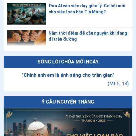
Đưa AI vào việc dạy giáo lý: Cơ hội mới
cho việc loan báo Tin Mừng?
Năm thời điểm để cầu nguyện khi đang
đi trên đường
Thứ Sáu tuần XVIII thường niên
SỐNG LỜI CHÚA MỖI NGÀY
"
Chính anh em là ánh sáng cho trần gian
"
(
Mt 5, 14
)
Tuần cửu nhật nhật kính Cha Thánh Đa
Minh - Ngày thứ chín: Lòng sùng kính
cha Thánh Đa Minh
Ý CẦU NGUYỆN THÁNG
Đại hội Giáo lý Toàn quốc lần thứ VII:
“Huấn giáo phục vụ cho công cuộc loan
báo Tin Mừng”