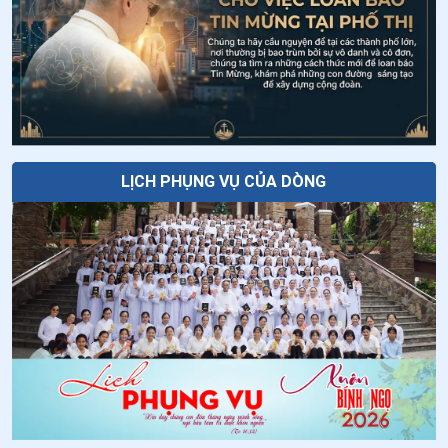
Giáo lý về Công đồng Vaticanô II: Bài 20
- Lời cầu nguyện phụng vụ của Giáo hội
Thứ Năm tuần XVIII thường niên - Chúa
Hiển Dung
LỊCH PHỤNG VỤ CỦA DÒNG