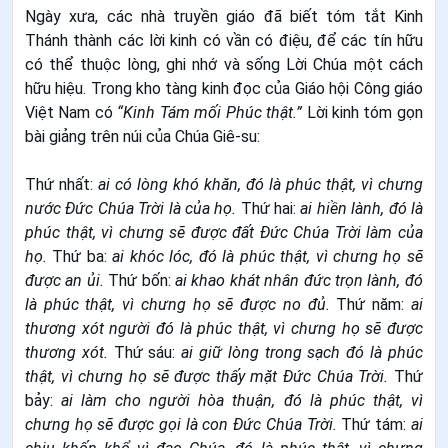
Ngày xưa, các nhà truyền giáo đã biết tóm tắt Kinh
Thánh thành các lời kinh có vần có điệu, để các tín hữu
có thể thuộc lòng, ghi nhớ và sống Lời Chúa một cách
hữu hiệu. Trong kho tàng kinh đọc của Giáo hội Công giáo
Việt Nam có
“Kinh Tám mối Phúc thật.”
Lời kinh tóm gọn
bài giảng trên núi của Chúa Giê-su:
Thứ nhất:
ai có lòng khó khăn, đó là phúc thật, vì chưng
nước Đức Chúa Trời là của họ.
Thứ hai:
ai hiền lành, đó là
phúc thật, vì chưng sẽ được đất Đức Chúa Trời làm của
họ.
Thứ ba:
ai khóc lóc, đó là phúc thật, vì chưng họ sẽ
được an ủi.
Thứ bốn:
ai khao khát nhân đức trọn lành, đó
là phúc thật, vì chưng họ sẽ được no đủ.
Thứ năm:
ai
thương xót người đó là phúc thật, vì chưng họ sẽ được
thương xót.
Thứ sáu:
ai giữ lòng trong sạch đó là phúc
thật, vì chưng họ sẽ được thấy mặt Đức Chúa Trời.
Thứ
bảy:
ai làm cho người hòa thuận, đó là phúc thật, vì
chưng họ sẽ được gọi là con Đức Chúa Trời.
Thứ tám:
ai