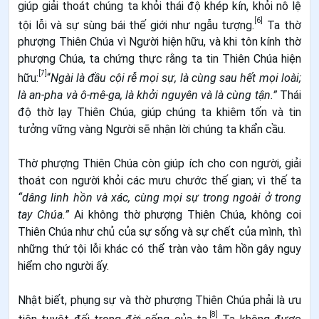
giúp giải thoát chúng ta khỏi thái độ khép kín, khỏi nô lệ
[6]
tội lỗi và sự sùng bái thế giới như ngẫu tượng.
Ta thờ
phượng Thiên Chúa vì Người hiện hữu, và khi tôn kính thờ
phượng Chúa, ta chứng thực rằng ta tin Thiên Chúa hiện
[7]
hữu:
“
Ngài là đầu cội rễ mọi sự, là cùng sau hết mọi loài;
là an-pha và ô-mê-ga, là khởi nguyên và là cùng tận.”
Thái
độ thờ lạy Thiên Chúa, giúp chúng ta khiêm tốn và tin
tưởng vững vàng Người sẽ nhận lời chúng ta khẩn cầu.
Thờ phượng Thiên Chúa còn giúp ích cho con người, giải
thoát con người khỏi các mưu chước thế gian; vì thế ta
“dâng linh hồn và xác, cùng mọi sự trong ngoài ở trong
tay Chúa.”
Ai không thờ phượng Thiên Chúa, không coi
Thiên Chúa như chủ của sự sống và sự chết của mình, thì
những thứ tội lỗi khác có thể tràn vào tâm hồn gây nguy
hiểm cho người ấy.
Nhật biết, phụng sự và thờ phượng Thiên Chúa phải là ưu
[8]
tiên tuyệt đối trong đời sống của ta.
Ta không được