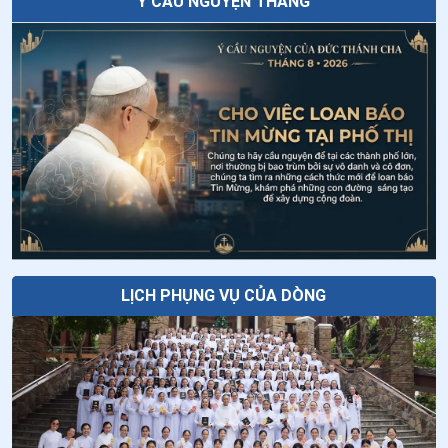
Ý CẦU NGUYỆN THÁNG
Tiếng gọi Tây Nguyên
Tuần cửu nhật nhật kính Cha Thánh Đa
Minh - Ngày thứ tám: Thánh Đa Minh
được chúa gọi về
Tại sao Lễ Chúa Hiển Dung lại được cử
hành vào ngày 06 tháng 8?
LỊCH PHỤNG VỤ CỦA DÒNG