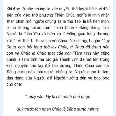
Khi đọc lời này, chúng ta xác quyết, thờ lạy là hành vi đầu
tiên của việc thờ phượng Thiên Chúa, nghĩa là nhìn nhận
thân phận mỗi người chúng ta là thụ tạo, là kẻ hèn mọn,
là hư không trước mặt Thiên Chúa - Ðấng Sáng Tạo,
Người là Tình Yêu vô biên và là Đấng giàu lòng thương
[3]
xót.
Vì thế, ta thưa lên với Chúa lời kinh ngọt ngào: “
Lạy
Chúa, con hết lòng thờ lạy Chúa, vì Chúa đã dựng nên
con và Chúa là Chúa thật của con.”
Tâm tình này cũng
chính là tâm tình mà tác giả Thánh vịnh đã hát lên trong
kinh nguyện thờ lạy để tán dương Thiên Chúa cao cả,
Ðấng dựng nên loài người chúng ta. Người chọn ta làm
dân riêng của Người, để Người hướng dẫn và bao bọc
chở che:
“…Hãy vào đây ta cúi mình phủ phục,
Quỳ trước tôn nhan Chúa là Đấng dựng nên ta.