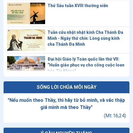
Thứ Sáu tuần XVIII thường niên
Tuần cửu nhật nhật kính Cha Thánh Đa
Minh - Ngày thứ chín: Lòng sùng kính
cha Thánh Đa Minh
Đại hội Giáo lý Toàn quốc lần thứ VII:
“Huấn giáo phục vụ cho công cuộc loan
báo Tin Mừng”
Giáo lý về Công đồng Vaticanô II: Bài 20
SỐNG LỜI CHÚA MỖI NGÀY
- Lời cầu nguyện phụng vụ của Giáo hội
"
Nếu muốn theo Thầy, thì hãy từ bỏ mình, và vác thập
giá mình mà theo Thầy
"
Thứ Năm tuần XVIII thường niên - Chúa
(
Mt 16,24
)
Hiển Dung