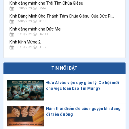
Kinh dâng mình cho Trái Tim Chúa Giêsu
07/06/2024
2562
Kinh Dâng Mình Cho Thánh Tâm Chúa Giêsu Của Đức Piô XI
05/06/2024
3180
Kinh dâng mình cho Đức Mẹ
01/10/2023
14111
Kinh Kính Mừng 2
01/10/2023
1192
TIN NỔI BẬT
Đưa AI vào việc dạy giáo lý: Cơ hội mới
cho việc loan báo Tin Mừng?
Năm thời điểm để cầu nguyện khi đang
đi trên đường