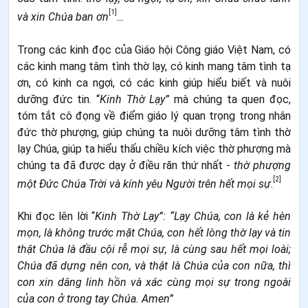
[1]
và xin Chúa ban ơn
…
Trong các kinh đọc của Giáo hội Công giáo Việt Nam, có
các kinh mang tâm tình thờ lạy, có kinh mang tâm tình tạ
ơn, có kinh ca ngợi, có các kinh giúp hiểu biết và nuôi
dưỡng đức tin. “
Kinh Thờ Lạy”
mà chúng ta quen đọc,
tóm tắt cô đọng về điểm giáo lý quan trọng trong nhân
đức thờ phượng, giúp chúng ta nuôi dưỡng tâm tình thờ
lạy Chúa, giúp ta hiểu thấu chiều kích việc thờ phượng mà
chúng ta đã được dạy ở điều răn thứ nhất -
thờ phượng
[2]
một Đức Chúa Trời và kính yêu Người trên hết mọi sự
.
Khi đọc lên lời “
Kinh Thờ Lạy”: “Lạy Chúa, con là kẻ hèn
mọn, là không trước mặt Chúa, con hết lòng thờ lạy và tin
thật Chúa là đầu cội rễ mọi sự, là cùng sau hết mọi loài;
Chúa đã dựng nên con, và thật là Chúa của con nữa, thì
con xin dâng linh hồn và xác cùng mọi sự trong ngoài
của con ở trong tay Chúa. Amen”