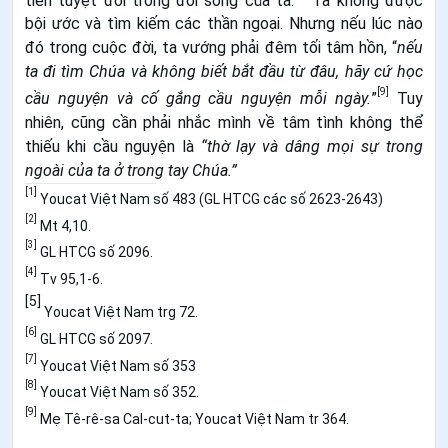
bội ước và tìm kiếm các thần ngoại. Nhưng nếu lúc nào
đó trong cuộc đời, ta vướng phải đêm tối tâm hồn, “
nếu
ta đi tìm Chúa và không biết bắt đầu từ đâu, hãy cứ học
[9]
cầu nguyện và cố gắng cầu nguyện mỗi ngày.
”
Tuy
nhiên, cũng cần phải nhắc mình về tâm tình không thể
thiếu khi cầu nguyện là
“thờ lạy và dâng mọi sự trong
ngoài của ta ở trong tay Chúa.”
[1]
Youcat Việt Nam số 483 (GL HTCG các số 2623-2643)
[2]
Mt 4,10.
[3]
GL HTCG số 2096.
[4]
Tv 95,1-6.
[5]
Youcat Việt Nam trg 72.
[6]
GL HTCG số 2097.
[7]
Youcat Việt Nam số 353
[8]
Youcat Việt Nam số 352.
[9]
Mẹ Tê-rê-sa Cal-cut-ta; Youcat Việt Nam tr 364.