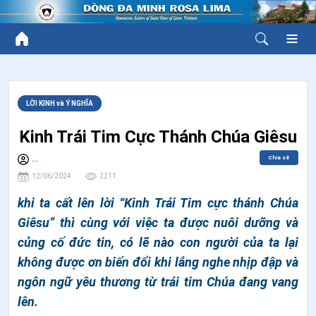
LỜI KINH và Ý NGHĨA
Kinh Trái Tim Cực Thánh Chúa Giêsu
Chia sẻ
...
12/06/2024
2211
khi ta cất lên lời “Kinh Trái Tim cực thánh Chúa
Giêsu” thì cùng với việc ta được nuôi dưỡng và
củng cố đức tin, có lẽ nào con người của ta lại
không được ơn biến đổi khi lắng nghe nhịp đập và
ngôn ngữ yêu thương từ trái tim Chúa đang vang
lên.