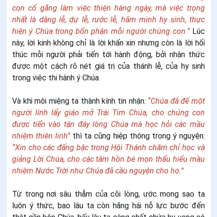
con cố gắng làm việc thiện hàng ngày, mà việc trọng
nhất là dâng lễ, dự lễ, rước lễ, hãm mình hy sinh, thực
hiện ý Chúa trong bổn phận mỗi người chúng con.”
Lúc
này, lời kinh không chỉ là lời khấn xin nhưng còn là lời hối
thúc mỗi người phải tiến tới hành động, bởi nhận thức
được một cách rõ nét giá trị của thánh lễ, của hy sinh
trong việc thi hành ý Chúa.
Và khi môi miệng ta thành kính tin nhận:
“Chúa đã để một
người lính lấy giáo mở Trái Tim Chúa, cho chúng con
được tiến vào tận đáy lòng Chúa mà học hỏi các mầu
nhiệm thiên linh”
thì ta cũng hiệp thông trong ý nguyện:
“Xin cho các đấng bậc trong Hội Thánh chăm chỉ học và
giảng Lời Chúa, cho các tâm hồn bé mọn thấu hiểu mầu
nhiệm Nước Trời như Chúa đã cầu nguyện cho họ.”
Từ trong nơi sâu thẳm của cõi lòng, ước mong sao ta
luôn ý thức, bao lâu ta còn hăng hái nỗ lực bước đến