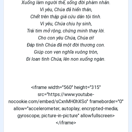
Xuống làm người thế, sống đời phàm nhân.
Vì yêu, Chúa đã hiến thân,
Chết trên thập giá cứu dân tội tình.
Vì yêu, Chúa chịu hy sinh,
Trái tim mở rộng, chứng minh thay lời.
Cho con yêu Chúa, Chúa ơi!
Đáp tình Chúa đã một đời thương con.
Giúp con vẹn nghĩa vuông tròn,
Đi loan tình Chúa, lên non xuống ngàn.
<iframe width="560" height="315"
src="https://www.youtube-
nocookie.com/embed/sCxnMH0hXSo" frameborder="0"
allow="accelerometer; autoplay; encrypted-media;
gyroscope; picture-in-picture" allowfullscreen>
</iframe>