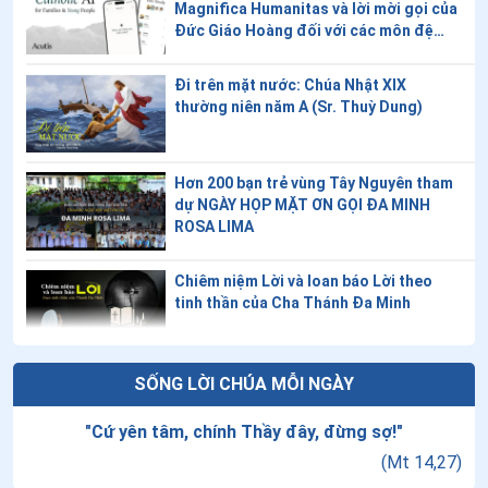
Magnifica Humanitas và lời mời gọi của
Đức Giáo Hoàng đối với các môn đệ
trong thời đại kỹ thuật số
Đi trên mặt nước: Chúa Nhật XIX
thường niên năm A (Sr. Thuỳ Dung)
Hơn 200 bạn trẻ vùng Tây Nguyên tham
dự NGÀY HỌP MẶT ƠN GỌI ĐA MINH
ROSA LIMA
Chiêm niệm Lời và loan báo Lời theo
tinh thần của Cha Thánh Đa Minh
Ngày 08/8 - Thánh Đa Minh
SỐNG LỜI CHÚA MỖI NGÀY
"
Cứ yên tâm, chính Thầy đây, đừng sợ!
"
(
Mt 14,27
)
Thứ Bảy tuần VXIII thường niên - Thánh