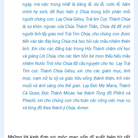
ngày, mà việc trọng nhất là dâng lễ, dự lễ, rước lễ, hãm
mình hy sinh, để thực hiện ý Chúa trong bổn phận mỗi
người chúng con.
Lạy Chúa Giêsu, Trái tim Cực Thánh Chúa
là sự khôn ngoan của Chúa Thánh Thần, Chúa đã để một
người lính lấy giáo mở Trái Tim Chúa, cho chúng con được
tiến vào tận đáy lòng Chúa mà học hỏi các mầu nhiệm thiên
linh. Xin cho các đấng bậc trong Hội Thánh chăm chỉ học
và giảng Lời Chúa, cho các tâm hồn bé mọn thấu hiểu mầu
nhiệm Nước Trời như Chúa đã cầu nguyện cho họ.
Lạy Trái
Tim cực Thánh Chúa Giêsu, xin cho các giám mục, linh
mục, nam nữ tu sỹ và giáo hữu sống thánh thiện, trở nên
muối và ánh sáng cho thế gian. Lạy Đức Mẹ Maria, Thánh
Cả Giuse, Đức Thánh Micae, hai thánh Tông đồ Phêrô và
Phaolô, xin cho chúng con chu toàn các công việc mục vụ
và tông đồ theo thánh ý Chúa. Amen.
Những lời kinh đơn sơ, mộc mạc vốn dĩ xuất hiện từ rất