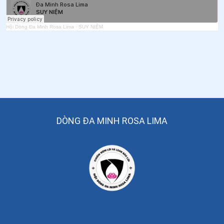
Hội Dòng Đa Minh Rosa Lima
·
SUY NIỆM
DÒNG ĐA MINH ROSA LIMA