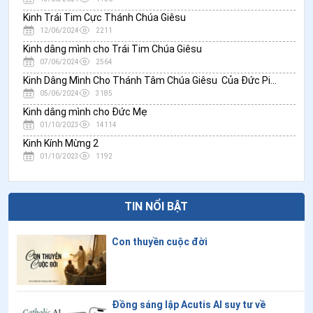
Kinh Trái Tim Cực Thánh Chúa Giêsu
12/06/2024
2211
Kinh dâng mình cho Trái Tim Chúa Giêsu
07/06/2024
2564
Kinh Dâng Mình Cho Thánh Tâm Chúa Giêsu Của Đức Piô XI
05/06/2024
3185
Kinh dâng mình cho Đức Mẹ
01/10/2023
14114
Kinh Kính Mừng 2
01/10/2023
1192
TIN NỔI BẬT
Con thuyền cuộc đời
Đồng sáng lập Acutis AI suy tư về