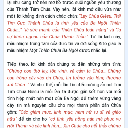
lại như càng trở nên mơ hồ trước suối nguồn yêu thương
của Thánh Tâm Chúa. Vậy nên, lời kinh mở đầu vừa như
một lời khẳng định cách chắc chắn:
“Lạy Chúa Giêsu, Trái
Tim Cực Thánh Chúa là tình yêu của Ba Ngôi Thiên
Chúa…” “là sức mạnh của Thiên Chúa toàn năng”
và
“là
sự khôn ngoan của Chúa Thánh Thần.”
Từ lời kinh này,
mầu nhiệm trung tâm của đức tin và đời sống Kitô giáo là
mầu nhiệm
Một Thiên Chúa Ba Ngôi
được nhắc lại.
Tiếp theo, lời kinh dẫn chúng ta đến những tâm tình:
“Chúng con thờ lạy, tôn vinh, và cảm tạ Chúa… Chúng
con trông cậy vào ơn Chúa, tin tưởng vào lòng thương
xót Chúa…”
Và như thế, mỗi lần tìm đến nương ẩn nơi Trái
Tim Chúa Giêsu là mỗi lần ta được gắn kết hơn với mối
tình hiệp nhất nên một của Ba Ngôi để thêm vững vàng
cậy tin mà nguyện cầu cho mọi thành phần dân Chúa
gồm:
“Các giám mục, linh mục, nam nữ tu sĩ và giáo
hữu”
để xin cho họ
“có tình yêu nồng nàn mà phục vụ
Hội Thánh và các linh hồn… Xin Chúa cho hết thảy chúng