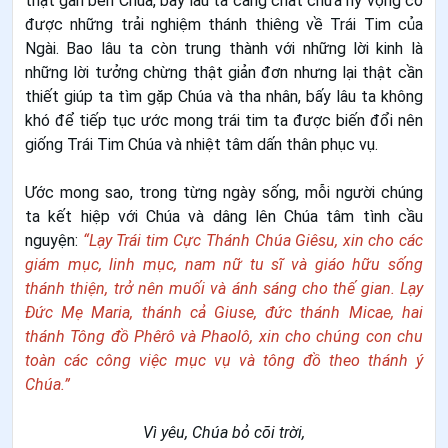
thật gần bên Chúa, bấy lâu ta càng chất chứa hy vọng có
được những trải nghiệm thánh thiêng về Trái Tim của
Ngài. Bao lâu ta còn trung thành với những lời kinh là
những lời tưởng chừng thật giản đơn nhưng lại thật cần
thiết giúp ta tìm gặp Chúa và tha nhân, bấy lâu ta không
khó để tiếp tục ước mong trái tim ta được biến đổi nên
giống Trái Tim Chúa và nhiệt tâm dấn thân phục vụ.
Ước mong sao, trong từng ngày sống, mỗi người chúng
ta kết hiệp với Chúa và dâng lên Chúa tâm tình cầu
nguyện:
“Lạy Trái tim Cực Thánh Chúa Giêsu, xin cho các
giám mục, linh mục, nam nữ tu sĩ và giáo hữu sống
thánh thiện, trở nên muối và ánh sáng cho thế gian. Lạy
Đức Mẹ Maria, thánh cả Giuse, đức thánh Micae, hai
thánh Tông đồ Phêrô và Phaolô, xin cho chúng con chu
toàn các công việc mục vụ và tông đồ theo thánh ý
Chúa.”
Vì yêu, Chúa bỏ cõi trời,