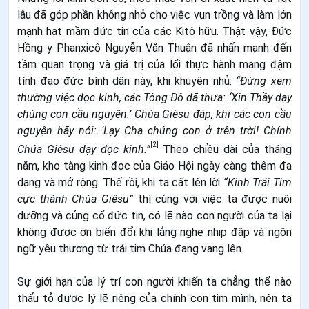
lâu đã góp phần không nhỏ cho việc vun trồng và làm lớn
mạnh hạt mầm đức tin của các Kitô hữu. Thật vậy, Đức
Hồng y Phanxicô Nguyễn Văn Thuận đã nhấn mạnh đến
tầm quan trọng và giá trị của lối thực hành mang đậm
tính đạo đức bình dân này, khi khuyên nhủ:
“Đừng xem
thường việc đọc kinh, các Tông Đồ đã thưa: ‘Xin Thầy dạy
chúng con cầu nguyện.’ Chúa Giêsu đáp, khi các con cầu
nguyện hãy nói: ‘Lạy Cha chúng con ở trên trời! Chính
[2]
Chúa Giêsu dạy đọc kinh.”
Theo chiều dài của tháng
năm, kho tàng kinh đọc của Giáo Hội ngày càng thêm đa
dạng và mở rộng. Thế rồi, khi ta cất lên lời
“Kinh Trái Tim
cực thánh Chúa Giêsu”
thì cùng với việc ta được nuôi
dưỡng và củng cố đức tin, có lẽ nào con người của ta lại
không được ơn biến đổi khi lắng nghe nhịp đập và ngôn
ngữ yêu thương từ trái tim Chúa đang vang lên.
Sự giới hạn của lý trí con người khiến ta chẳng thể nào
thấu tỏ được lý lẽ riêng của chính con tim mình, nên ta