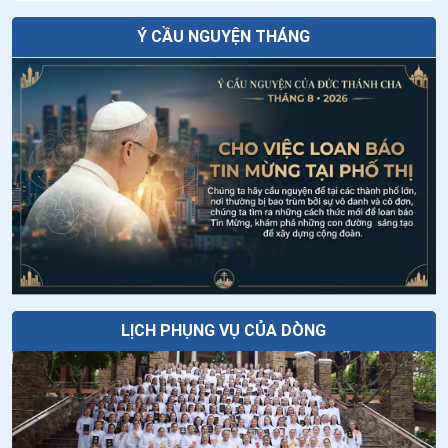
Đa Minh
Ý CẦU NGUYỆN THÁNG
Đưa AI vào việc dạy giáo lý: Cơ hội mới
cho việc loan báo Tin Mừng?
Năm thời điểm để cầu nguyện khi đang
đi trên đường
Thứ Sáu tuần XVIII thường niên
LỊCH PHỤNG VỤ CỦA DÒNG