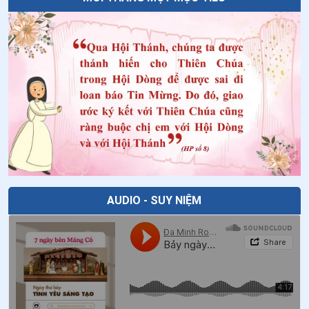
28
.
Những điều đặc biệt trong “ngày vinh thắng” của
các Thánh Tử Đạo Việt Nam
29
.
LỜI CHÚA: nhịp cầu gặp gỡ Thiên Chúa trong thời đại
kỹ thuật số
30
.
“Lối Sống Thánh Thể” – Chiếc neo giúp người Kitô
hữu giữ vững căn tính giữa trào lưu tục hóa
31
.
Nét đẹp của lời chào chúc bình an trong thánh lễ
32
.
Linh mục Phanxicô Xavier Trương Bửu Diệp (1897-
1946) - cuộc đời, nhân cách, sự nghiệp, cái chết và ý
AUDIO - SUY NIỆM
nghĩa cho ngày nay
33
.
Triển lãm phép lạ Thánh Thể: Dấu ấn đức tin của
người trẻ
34
.
Bạn đã đi xưng tội trong Mùa Vọng chưa?