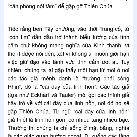
“căn phòng nội tâm” để gặp gỡ Thiên Chúa.
Tiếc rằng bên Tây phương, vào thời Trung cổ, từ
“con tim” dần dần trở thành biểu tượng của tình
cảm chứ không mang nghĩa của Kinh thánh, vì
thế ít được nói đến, xét vì không ai muốn giới hạn
việc giữ đạo vào lãnh vực tình cảm ướt át. Tuy
nhiên, chúng ta lại gặp thấy một hạn từ mới ở nơi
các tác giả mệnh danh là “trường phái sông
Rhin”, đó là “cái đáy của linh hồn”. Các tác giả
(tựa như Eckhart và Tauler) mời gọi các thính giả
hãy trở về với cái đáy của linh hồn, nơi đó họ sẽ
gặp Thiên Chúa. Từ ngữ “cái đáy của linh hồn”
giả thiết là linh hồn gồm có nhiều tầng nhiều bậc.
Thường thì chúng ta chỉ sống ở mặt bằng, nghĩa
là các giác quan hướng ngoaị. Đi xuống các tầng