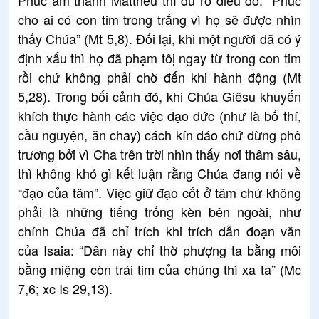
cho ai có con tim trong trắng vì họ sẽ được nhìn
thấy Chúa” (Mt 5,8). Đối lại, khi một người đã có ý
định xấu thì họ đã phạm tôị ngay từ trong con tim
rồi chứ không phải chờ đến khi hành động (Mt
5,28). Trong bối cảnh đó, khi Chúa Giêsu khuyến
khích thực hành các việc đạo đức (như là bố thí,
cầu nguyện, ăn chay) cách kín đáo chứ đừng phô
trương bởi vì Cha trên trời nhìn thấy nơi thâm sâu,
thì không khó gì kết luận rằng Chúa đang nói về
“đạo của tâm”. Việc giữ đạo cốt ở tâm chứ không
phải là những tiếng trống kèn bên ngoài, như
chính Chúa đã chỉ trích khi trích dẫn đoạn văn
của Isaia: “Dân này chỉ thờ phượng ta bằng môi
bằng miệng còn trái tim của chúng thì xa ta” (Mc
7,6; xc Is 29,13).