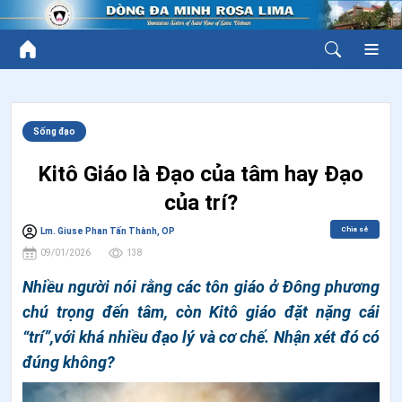
Sống đạo
Kitô Giáo là Đạo của tâm hay Đạo
của trí?
Chia sẻ
Lm. Giuse Phan Tấn Th​ành, OP
09/01/2026
138
Nhiều người nói rằng các tôn giáo ở Đông phương
chú trọng đến tâm, còn Kitô giáo đặt nặng cái
“trí”,với khá nhiều đạo lý và cơ chế. Nhận xét đó có
đúng không?