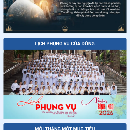
“Huấn giáo phục vụ cho công cuộc loan
sống nội tâm
báo Tin Mừng”
21
.
“Mùa Thường Niên”: Hành trình thăng tiến thiêng
liêng giữa đời thường
Giáo lý về Công đồng Vaticanô II: Bài 20
- Lời cầu nguyện phụng vụ của Giáo hội
22
.
Kitô Giáo là Đạo của tâm hay Đạo của trí?
23
.
Thánh gia dạy chúng ta điều gì?
LỊCH PHỤNG VỤ CỦA DÒNG
24
.
Sống Tinh thần Caritas trong Mùa Vọng Năm Thánh
Hy Vọng
25
.
Sống Mùa Vọng theo tinh thần của các vị Chủ chăn
trong các thư mục vụ Mùa Vọng và Giáng Sinh năm
2025
26
.
5 câu nói của Thánh Tê-rê-sa Hài Đồng Giê-su cho
Mùa Vọng đầy ơn phúc
27
.
Cam kết đọc sách thiêng liêng trong thời đại kỹ
thuật số
MỖI THÁNG MỘT MỤC TIÊU