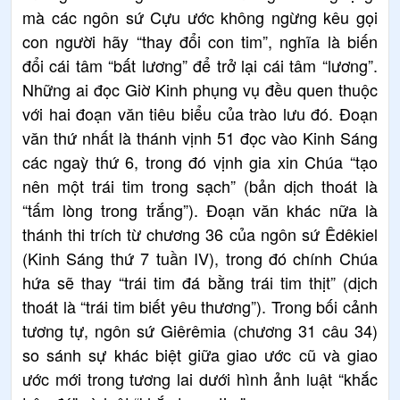
mà các ngôn sứ Cựu ước không ngừng kêu gọi
con người hãy “thay đổi con tim”, nghĩa là biến
đổi cái tâm “bất lương” để trở lại cái tâm “lương”.
Những ai đọc Giờ Kinh phụng vụ đều quen thuộc
với hai đoạn văn tiêu biểu của trào lưu đó. Đoạn
văn thứ nhất là thánh vịnh 51 đọc vào Kinh Sáng
các ngaỳ thứ 6, trong đó vịnh gia xin Chúa “tạo
nên một trái tim trong sạch” (bản dịch thoát là
“tấm lòng trong trắng”). Đoạn văn khác nữa là
thánh thi trích từ chương 36 của ngôn sứ Êdêkiel
(Kinh Sáng thứ 7 tuần IV), trong đó chính Chúa
hứa sẽ thay “trái tim đá bằng trái tim thịt” (dịch
thoát là “trái tim biết yêu thương”). Trong bối cảnh
tương tự, ngôn sứ Giêrêmia (chương 31 câu 34)
so sánh sự khác biệt giữa giao ước cũ và giao
ước mới trong tương lai dưới hình ảnh luật “khắc