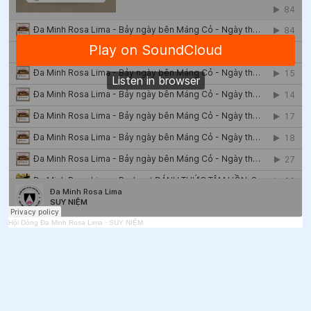
Hội Dòng Đa Minh Rosa Lima
·
SUY NIỆM