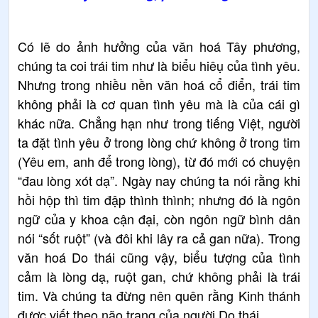
Có lẽ do ảnh hưởng của văn hoá Tây phương,
chúng ta coi trái tim như là biểu hiêụ của tình yêu.
Nhưng trong nhiều nền văn hoá cổ điển, trái tim
không phải là cơ quan tình yêu mà là của cái gì
khác nữa. Chẳng hạn như trong tiếng Việt, người
ta đặt tình yêu ở trong lòng chứ không ở trong tim
(Yêu em, anh để trong lòng), từ đó mới có chuyện
“đau lòng xót dạ”. Ngày nay chúng ta nói rằng khi
hồi hộp thì tim đập thình thình; nhưng đó là ngôn
ngữ của y khoa cận đại, còn ngôn ngữ bình dân
nói “sốt ruột” (và đôi khi lây ra cả gan nữa). Trong
văn hoá Do thái cũng vậy, biểu tượng của tình
cảm là lòng dạ, ruột gan, chứ không phải là trái
tim. Và chúng ta đừng nên quên rằng Kinh thánh
được viết theo não trạng của người Do thái.