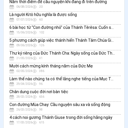
Năm thời điểm để cầu nguyện khi đang đi trên đường
06/08/2026
20
Là người Kitô hữu nghĩa là được sống
07/07/2026
60
6 bài học từ "Con đường nhỏ" của Thánh Têrêsa: Cuốn sách mới khám phá linh đạo của “Bông Hoa Nhỏ”
15/06/2026
102
5 phương cách giúp việc thánh hiến Thánh Tâm Chúa Giêsu biến đổi gia đình bạn
09/06/2026
126
Thư ký riêng của Đức Thánh Cha: Ngày sống của Đức Thánh Cha đặt nền trên cầu nguyện
21/05/2026
41
Mười cách mừng kính tháng năm của Đức Mẹ
02/05/2024
386
Làm thế nào chúng ta có thể lắng nghe tiếng của Mục Tử Nhân Lành?
29/04/2026
96
Chân dung cuộc đời nơi bàn tiệc
28/03/2024
656
Con đường Mùa Chay: Cầu nguyện sâu xa và sống động
26/03/2026
98
4 cách noi gương Thánh Giuse trong đời sống hằng ngày
17/03/2026
615