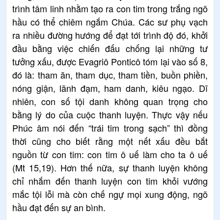
trình tâm linh nhằm tạo ra con tim trong trắng ngõ
hầu có thể chiêm ngắm Chúa. Các sư phụ vạch
ra nhiều đường hướng để đạt tới trình độ đó, khởi
đầu bằng việc chiến đấu chống lại những tư
tưởng xấu, được Evagriô Ponticô tóm lại vào số 8,
đó là: tham ăn, tham dục, tham tiền, buồn phiền,
nóng giận, lãnh đạm, ham danh, kiêu ngạo. Dĩ
nhiên, con số tội danh không quan trọng cho
bằng lý do của cuộc thanh luyện. Thực vậy nếu
Phúc âm nói đến “trái tim trong sạch” thì đồng
thời cũng cho biết rằng một nết xấu đều bắt
nguồn từ con tim: con tim ô uế làm cho ta ô uế
(Mt 15,19). Hơn thế nữa, sự thanh luyện không
chỉ nhắm đến thanh luyện con tim khỏi vướng
mắc tội lỗi mà còn chế ngự mọi xung động, ngõ
hầu đạt đến sự an bình.