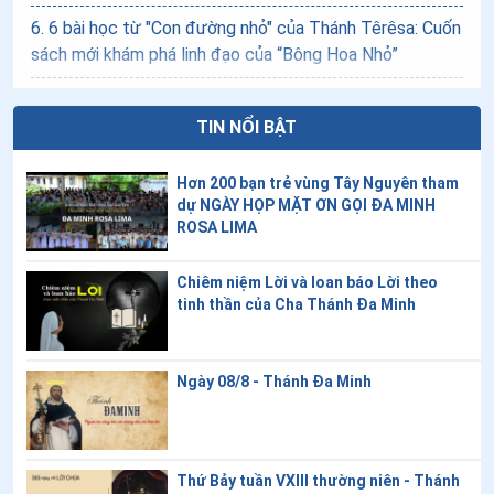
6
.
6 bài học từ "Con đường nhỏ" của Thánh Têrêsa: Cuốn
sách mới khám phá linh đạo của “Bông Hoa Nhỏ”
7
.
5 phương cách giúp việc thánh hiến Thánh Tâm Chúa
Giêsu biến đổi gia đình bạn
TIN NỔI BẬT
8
.
Cha mẹ đỡ đầu, những người bạn đồng hành không
Hơn 200 bạn trẻ vùng Tây Nguyên tham
thể thiếu trên hành trình đức tin
dự NGÀY HỌP MẶT ƠN GỌI ĐA MINH
ROSA LIMA
9
.
Mười cách mừng kính tháng năm của Đức Mẹ
Chiêm niệm Lời và loan báo Lời theo
10
.
Làm thế nào chúng ta có thể lắng nghe tiếng của
tinh thần của Cha Thánh Đa Minh
Mục Tử Nhân Lành?
11
.
4 cách noi gương Thánh Giuse trong đời sống hằng
Ngày 08/8 - Thánh Đa Minh
ngày
12
.
5 mẫu gương thánh thiện giúp chúng ta vượt qua
những vấn đề của ngày hôm nay
Thứ Bảy tuần VXIII thường niên - Thánh