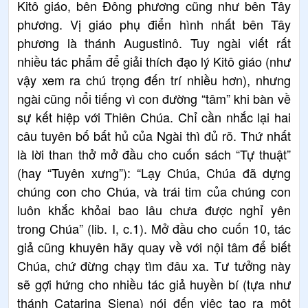
Kitô giáo, bên Đông phương cũng như bên Tây
phương. Vị giáo phụ điển hình nhất bên Tây
phương là thánh Augustinô. Tuy ngài viết rất
nhiều tác phẩm để giải thích đạo lý Kitô giáo (như
vậy xem ra chú trọng đến trí nhiều hơn), nhưng
ngài cũng nổi tiếng vì con đường “tâm” khi bàn về
sự kết hiệp với Thiên Chúa. Chỉ cần nhắc lại hai
câu tuyên bố bất hủ của Ngài thì đủ rõ. Thứ nhất
là lời than thở mở đầu cho cuốn sách “Tự thuật”
(hay “Tuyên xưng”): “Lạy Chúa, Chúa đã dựng
chúng con cho Chúa, và trái tim của chúng con
luôn khắc khỏai bao lâu chưa được nghỉ yên
trong Chúa” (lib. I, c.1). Mở đầu cho cuốn 10, tác
giả cũng khuyên hãy quay về với nội tâm để biết
Chúa, chứ đừng chạy tìm đâu xa. Tư tưởng này
sẽ gợi hứng cho nhiều tác giả huyền bí (tựa như
thánh Catarina Siena) nói đến việc tạo ra một