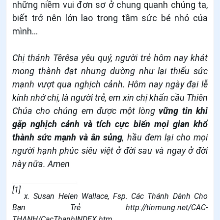
những niềm vui đơn sơ ở chung quanh chúng ta,
biết trở nên lớn lao trong tầm sức bé nhỏ của
mình…
Chị thánh
Têrêsa yêu quý, người trẻ hôm nay khát
mong thành đạt nhưng dường như lại thiếu sức
mạnh vượt qua nghịch cảnh. H
ôm nay ngày đại lễ
kính nhớ chị,
là người trẻ, em xin
chị khẩn cầu Thiên
Chúa cho chúng
em
được một lòng
vững tin khi
gặp nghịch cảnh và tích cực biến mọi gian khổ
thành sức mạnh
và
ân sủng
, hầu đem lại
cho mọi
người
hạnh phúc siêu việt ở đời sau và ngay ở đời
này nữa. Amen
[1]
x. Susan Helen Wallace, Fsp. Các Thánh Dành Cho
Bạn Trẻ
http://tinmung.net/CAC-
THANH/CacThanhINDEX.htm