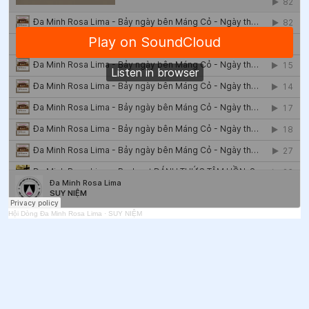
51
.
Ngày 03/6 - Thánh Carôlô Lwanga và các bạn tử
đạo
52
.
Ngày 03/6 Thánh Phaolô Vũ Văn Đổng
53
.
Ngày 03/6 Thánh Phaolô Vũ Văn Ðổng (Dương)
54
.
Ngày 02/6 Thánh Ða Minh Ninh
55
.
Ngày 01/6 - Thánh Scalabrini
56
.
Ngày 01/6 Thánh Giuse Túc
57
.
Ngày 01/6 - Thánh Justinô
Hội Dòng Đa Minh Rosa Lima
·
SUY NIỆM
58
.
Ngày 29/5 - Thánh Phaolô VI
59
.
Ngày 28/5 - Thánh Phaolô Hạnh
60
.
Ngày 27/5 - Thánh Augustinô Cantơbơri