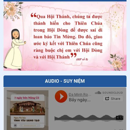
Phan Viết Huy - Nicôla Bùi Ðức Thể
42
.
Ngày 11/6 - Thánh Banaba - Tông đồ
43
.
Ngày 09/6 - Thánh Eprem
44
.
Ngày 07/6 - Thánh Giuse Trần Văn Tuấn
45
.
Ngày 06/6 Thánh Vinh Sơn Phạm Văn Dương
46
.
Ngày 06/6 Thánh Phêrô Đinh Văn Dũng - Thánh
Phêrô Đinh Văn Thuần
47
.
Ngày 06/6 - Thánh Nôbetô
AUDIO - SUY NIỆM
48
.
Ngày 05/6 - Thánh Bôniphát
49
.
Ngày 05/6 Thánh Luca Vũ Bá Loan
50
.
Ngày 05/6 Thánh Ða Minh Toại và Thánh Ða Minh
Huyên