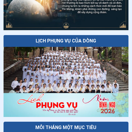
32
.
Ngày 28/6 - Thánh Irênê
Ngày 04/8 - Thánh Gioan Maria Viannê
33
.
Ngày 27/6 Thánh Tô-ma Toán
34
.
Ngày 27/6 - Thánh Cyrillô Alêxandria
35
.
Ngày 24/6 - Sinh nhật Thánh Gioan Tẩy Giả
LỊCH PHỤNG VỤ CỦA DÒNG
36
.
Ngày 21/6 - Thánh Luy Gonzaga
37
.
Ngày 17/6 - Thánh Phêrô Phan Hữu Đa
38
.
Ngày 17/6 - Thánh Phêrô Phan Hữu Đa
39
.
Ngày 16/6 - Các Thánh: Đa Minh Nguyên - Đa Minh
Nhi - Đa Minh Ng. Đức Mạo - Vincentê Tương - Anrê
Tường
40
.
Ngày 13/6 - Thánh Antôn Pađôva
41
.
Ngày 12/6 Thánh Ða Minh Ðinh Ðạt - Augustinô
MỖI THÁNG MỘT MỤC TIÊU