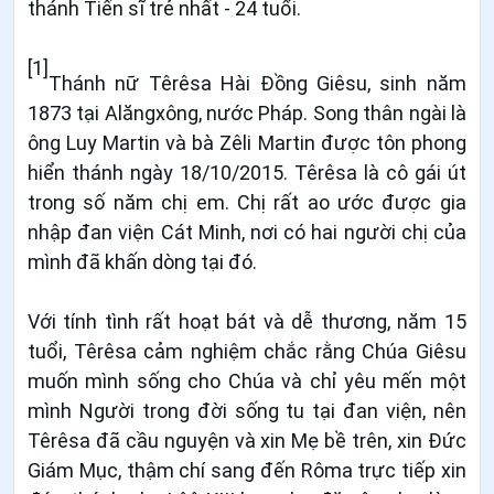
thánh Tiến sĩ trẻ nhất - 24 tuổi.
[1]
Thánh nữ Têrêsa Hài Đồng Giêsu, sinh năm
1873 tại Alăngxông, nước Pháp. Song thân ngài là
ông Luy Martin và bà Zêli Martin được tôn phong
hiển thánh ngày 18/10/2015. Têrêsa là cô gái út
trong số năm chị em. Chị rất ao ước được gia
nhập đan viện Cát Minh, nơi có hai người chị của
mình đã khấn dòng tại đó.
Với tính tình rất hoạt bát và dễ thương, năm 15
tuổi, Têrêsa cảm nghiệm chắc rằng Chúa Giêsu
muốn mình sống cho Chúa và chỉ yêu mến một
mình Người trong đời sống tu tại đan viện, nên
Têrêsa đã cầu nguyện và xin Mẹ bề trên, xin Đức
Giám Mục, thậm chí sang đến Rôma trực tiếp xin