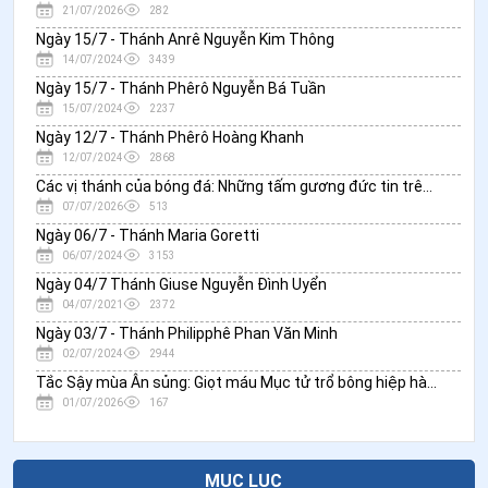
21/07/2026
282
Ngày 15/7 - Thánh Anrê Nguyễn Kim Thông
14/07/2024
3439
Ngày 15/7 - Thánh Phêrô Nguyễn Bá Tuần
15/07/2024
2237
Ngày 12/7 - Thánh Phêrô Hoàng Khanh
12/07/2024
2868
Các vị thánh của bóng đá: Những tấm gương đức tin trên sân cỏ và trong cuộc sống
07/07/2026
513
Ngày 06/7 - Thánh Maria Goretti
06/07/2024
3153
Ngày 04/7 Thánh Giuse Nguyễn Đình Uyển
04/07/2021
2372
Ngày 03/7 - Thánh Philipphê Phan Văn Minh
02/07/2024
2944
Tắc Sậy mùa Ân sủng: Giọt máu Mục tử trổ bông hiệp hành
01/07/2026
167
MỤC LỤC