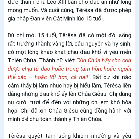
đức thánh cha Lêô XIII ban cho đặc ân như lòng
mong muốn. Và cuối cùng, Têrêsa đã được phép
gia nhập Đan viện Cát Minh lúc 15 tuổi.
Dù chỉ mới 15 tuổi, Têrêsa đã có một đời sống
rất trưởng thành: vâng lời, cầu nguyện và hy sinh,
có một lòng khao khát chịu đau khổ vì yêu mến
Thiên Chúa. Thánh nữ viết:
“Xin Chúa hãy cho con
được chịu tử đạo hoặc trong tâm hồn, hoặc ngoài
thể xác – hoặc tốt hơn, cả hai!”
Bất cứ khi nào
cảm thấy bị làm nhục hay bị hiểu lầm, Têrêsa liền
dâng những đau khổ ấy lên Chúa Giêsu. Chị dùng
nụ cười tươi để đến với những chị em khó hòa
hợp. Chị đã xin Chúa Giêsu cùng đồng hành với
mình để chu toàn thánh ý Thiên Chúa.
Têrêsa quyết tâm sống khiêm nhường và yêu