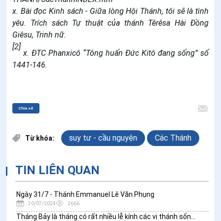
x. Bài đọc Kinh sách - Giữa lòng Hội Thánh, tôi sẽ là tình
yêu. Trích sách Tự thuật của thánh Têrêsa Hài Đồng
Giêsu, Trinh nữ.
[2]
x. ĐTC Phanxicô “Tông huấn Đức Kitô đang sống” số
1441-146.
Chia sẻ
suy tư - cầu nguyện
Các Thánh
Từ khóa:
TIN LIÊN QUAN
Ngày 31/7 - Thánh Emmanuel Lê Văn Phụng
30/07/2024
2666
Tháng Bảy là tháng có rất nhiều lễ kính các vị thánh sống bậc hôn nhân