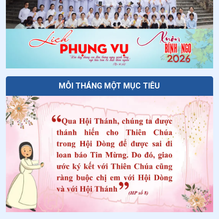
34
.
Ngày 28/5 - Chân phước Ma-ri-a Ba-tô-lô-mê-ô Ba-
nhê-xi
35
.
Ngày 27/5 - Chân phước An-rê Phơ-ran-si
36
.
Ngày 26/5 - Thánh Henare Minh
37
.
Ngày 21/5-Chân phước Gia Thịnh Ma-ri-a Cô-mi-ê
MỖI THÁNG MỘT MỤC TIÊU
38
.
Ngày 21/5-Chân phước Cô-lum-ba Ri-ê-ti
39
.
Ngày 19/5 Thánh Phan-xi-cô Côn-ghi-ta
40
.
Ngày 16/5-Chân phước Vơ-la-đi-mi Ghi-ca
41
.
Ngày 15/5-Chân phước Gi-lê Vơ-Gie-la
42
.
Ngày 14/5-Chân phước An-rê A-bê-lơn
43
.
Ngày 13/5 Thánh I-men-đa Lam-bê-ti-ni
44
.
Ngày 10/5 Thánh An-tô-ni-ô