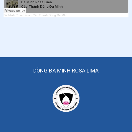
55
.
Ngày 14/4 Chân phước Phê-rô Gôn-đa-lê
Đa Minh Rosa Lima
·
Các Thánh Dòng Đa MInh
56
.
Ngày 13/4 Chân phước Ma-ga-ri-ta Cát-ten-lô
57
.
Ngày 05/4 - Thánh Vinh Sơn Phêriê
58
.
Ngày 02/4 Thánh Đa Minh Vũ Đình Tước
59
.
Ngày 01/4 Chân phước Giu-se Gi-rốt-ti
60
.
Ngày 25/3 Thánh Maria Anphongsina
DÒNG ĐA MINH ROSA LIMA
61
.
Ngày 11/3 Thánh Đa Minh Cẩm
62
.
Ngày 24/02 Chân phước Ni-côn Gô-nhi Chúa Lên
Trời
63
.
Ngày 24/02 Chân phước Côn-tan-xi-ô Pha-bi-a-nô
64
.
Ngày 20/02 Chân phước Ki-tô-phơ Mi-lăng