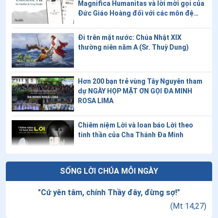
Magnifica Humanitas và lời mời gọi của
14
.
Ngày 12/7-Thánh Clêmentê Inhaxiô Y
Đức Giáo Hoàng đối với các môn đệ
trong thời đại kỹ thuật số
15
.
Ngày 09/7 - Thánh Gio-an Cô-lô-ni-a và các anh em
tử đạo
Đi trên mặt nước: Chúa Nhật XIX
thường niên năm A (Sr. Thuỳ Dung)
16
.
Ngày 08/7-Chân phước A-ri-an Pho-tê-qui
17
.
Ngày 07/7-Chân phước Biển Đức XI
Hơn 200 bạn trẻ vùng Tây Nguyên tham
dự NGÀY HỌP MẶT ƠN GỌI ĐA MINH
18
.
Ngày 04/7 Chân phước Ca-ta-ri-na Gia-rich
ROSA LIMA
19
.
Ngày 04/7 - Chân phước Phê-rô Giắc-giô Phơ-rát-
Chiêm niệm Lời và loan báo Lời theo
xa-ti
tinh thần của Cha Thánh Đa Minh
20
.
Ngày 30/6 - Thánh Vinh Sơn Đỗ Yến
21
.
Ngày 27/6 - Thánh Tôma Toán
Ngày 08/8 - Thánh Đa Minh
SỐNG LỜI CHÚA MỖI NGÀY
22
.
Ngày 26/6 Thánh Đa Minh Hê-na-rê Minh
"
Cứ yên tâm, chính Thầy đây, đừng sợ!
"
(
Mt 14,27
)
23
.
Ngày 26/6 - Thánh Phanxico Đỗ Văn Chiểu
Thứ Bảy tuần VXIII thường niên - Thánh