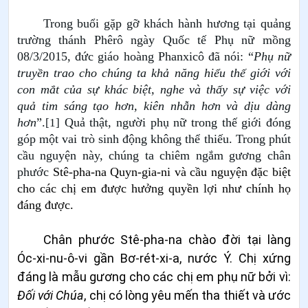
Trong buổi gặp gỡ khách hành hương tại quảng
trường thánh Phêrô ngày Quốc tế Phụ nữ mồng
08/3/2015, đức giáo hoàng Phanxicô đã nói: “
Phụ nữ
truyền trao cho chúng ta khả năng hiểu thế giới với
con mắt của sự khác biệt, nghe và thấy sự việc với
quả tim sáng tạo hơn, kiên nhẫn hơn và dịu dàng
hơn
”.
Quả thật, người phụ nữ trong thế giới đóng
[1]
góp một vai trò sinh động không thể thiếu. Trong phút
cầu nguyện này, chúng ta chiêm ngắm gương chân
phước
Stê-pha-na Quyn-gia-ni và cầu nguyện đặc biệt
cho các chị em được hưởng quyền lợi như chính họ
đáng được.
Chân phước Stê-
pha
-na chào đời tại làng
Óc-xi-nu-ô-vi gần Bơ-rét-xi-a, nước Ý. Chị xứng
đáng là mẫu gương cho các chị em phụ nữ bởi vì:
Đối với Chúa
, chị có lòng yêu mến tha thiết và ước