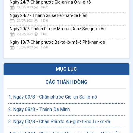
Ngày 24/7-Chân phước Gio-an-na Ô-vi-ê-tô
24/07/2024
1362
Ngày 24/7 - Thánh Giuse Fer-nan-de Hiền
21/07/2024
1636
Ngày 20/7-Thánh Giu-se Ma-ri-a Di-az San-ju-ro An
20/07/2024
1143
Ngày 18/7-Chân phước Ba-tô-lô-mê-ô Phê-nan-đê
18/07/2024
1550
MỤC LỤC
CÁC THÁNH DÒNG
1
.
Ngày 09/8 - Chân phước Gio-an Sa-le-nô
2
.
Ngày 08/8 - Thánh Đa Minh
3
.
Ngày 03/8 - Chân Phước Au-gut-ti-no Lu-xe-ra