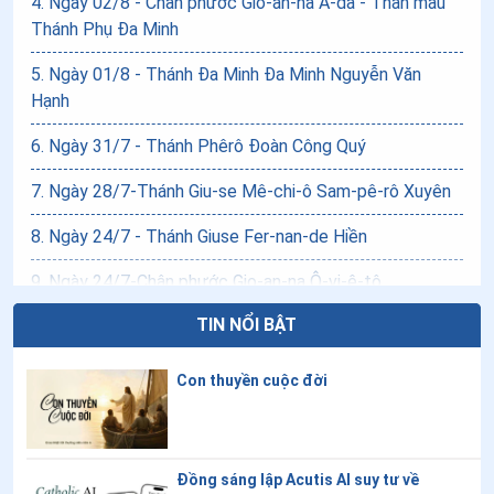
4
.
Ngày 02/8 - Chân phước Gio-an-na A-da - Thân mẫu
Thánh Phụ Đa Minh
5
.
Ngày 01/8 - Thánh Đa Minh Đa Minh Nguyễn Văn
Hạnh
6
.
Ngày 31/7 - Thánh Phêrô Đoàn Công Quý
7
.
Ngày 28/7-Thánh Giu-se Mê-chi-ô Sam-pê-rô Xuyên
8
.
Ngày 24/7 - Thánh Giuse Fer-nan-de Hiền
9
.
Ngày 24/7-Chân phước Gio-an-na Ô-vi-ê-tô
TIN NỔI BẬT
10
.
Ngày 20/7-Thánh Giu-se Ma-ri-a Di-az San-ju-ro An
11
.
Ngày 18/7-Chân phước Ba-tô-lô-mê-ô Phê-nan-đê
Con thuyền cuộc đời
12
.
Ngày 17/7 - Chân phước Xét-Lao
13
.
Ngày 13/7-Chân phước Gia-cô-bê Vô-ra-gi-lê
Đồng sáng lập Acutis AI suy tư về