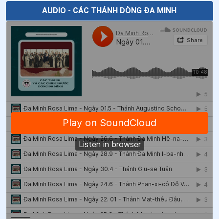
AUDIO - CÁC THÁNH DÒNG ĐA MINH
45
.
Ngày 07/5 - Chân phước An-bê-tô Bê-ga-mô
46
.
Ngày 05/5 Thánh Vinh Sơn Phê-ri-ê
47
.
Ngày 04/5 - Chân phước Ê-li-mi-a Bít-se-ri
48
.
Ngày 30/4 - Thánh Pio V - Giáo hoàng
49
.
Ngày 30/4 Thánh Giuse Tuân (Hoan)
50
.
Ngày 29/4 - Thánh Catarina
51
.
Ngày 27/4 Chân phước Hô-xan-na Cô-tô
52
.
Ngày 17/4 Chân phước Cơ-la-ra Gam-ba-cô-ta
53
.
Ngày 17/4 Chân phước Ma-ri-a Man-xi-ni
54
.
Ngày 14/4 Thánh Alexandro Longo và các bạn tử
đạo