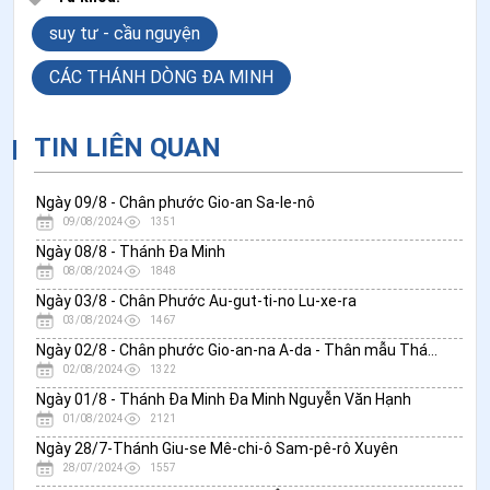
suy tư - cầu nguyện
CÁC THÁNH DÒNG ĐA MINH
TIN LIÊN QUAN
Ngày 09/8 - Chân phước Gio-an Sa-le-nô
09/08/2024
1351
Ngày 08/8 - Thánh Đa Minh
08/08/2024
1848
Ngày 03/8 - Chân Phước Au-gut-ti-no Lu-xe-ra
03/08/2024
1467
Ngày 02/8 - Chân phước Gio-an-na A-da - Thân mẫu Thánh Phụ Đa Minh
02/08/2024
1322
Ngày 01/8 - Thánh Đa Minh Đa Minh Nguyễn Văn Hạnh
01/08/2024
2121
Ngày 28/7-Thánh Giu-se Mê-chi-ô Sam-pê-rô Xuyên
28/07/2024
1557