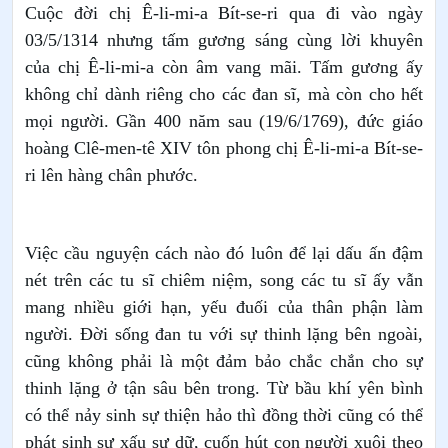
Cuộc đời chị Ê-li-mi-a Bít-se-ri qua đi vào ngày
03/5/1314 nhưng tấm gương sáng cùng lời khuyên
của chị Ê-li-mi-a còn âm vang mãi. Tấm gương ấy
không chỉ dành riêng cho các đan sĩ, mà còn cho hết
mọi người. Gần 400 năm sau (19/6/1769), đức giáo
hoàng Clê-men-tê XIV tôn phong chị Ê-li-mi-a Bít-se-
ri lên hàng chân phước.
Việc cầu nguyện cách nào đó luôn để lại dấu ấn đậm
nét trên các tu sĩ chiêm niệm, song các tu sĩ ấy vẫn
mang nhiều giới hạn, yếu đuối của thân phận làm
người. Đời sống đan tu với sự thinh lặng bên ngoài,
cũng không phải là một đảm bảo chắc chắn cho sự
thinh lặng ở tận sâu bên trong. Từ bầu khí yên bình
có thể nảy sinh sự thiện hảo thì đồng thời cũng có thể
phát sinh sự xấu sự dữ, cuốn hút con người xuôi theo