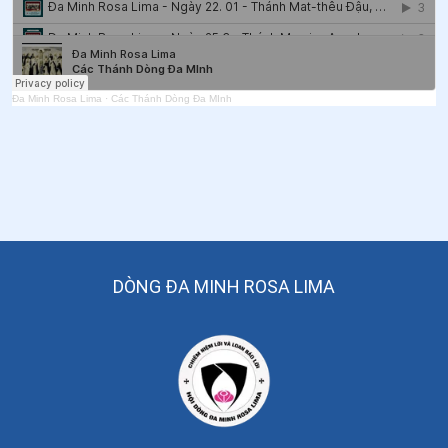
55
.
Ngày 05/4 - Thánh Vinh Sơn Phêriê
56
.
Ngày 02/4 Thánh Đa Minh Vũ Đình Tước
57
.
Ngày 01/4 Chân phước Giu-se Gi-rốt-ti
Đa Minh Rosa Lima
·
Các Thánh Dòng Đa MInh
58
.
Ngày 25/3 Thánh Maria Anphongsina
59
.
Ngày 11/3 Thánh Đa Minh Cẩm
60
.
Ngày 24/02 Chân phước Côn-tan-xi-ô Pha-bi-a-nô
61
.
Ngày 24/02 Chân phước Ni-côn Gô-nhi Chúa Lên
Trời
DÒNG ĐA MINH ROSA LIMA
62
.
Ngày 20/02 Chân phước Ki-tô-phơ Mi-lăng
63
.
Ngày 19/02 Chân phước An-va-rê Co-đô-ba
64
.
Ngày 18/02 Chân phước John Fiesole (Fra
Angelico), OP, Linh mục