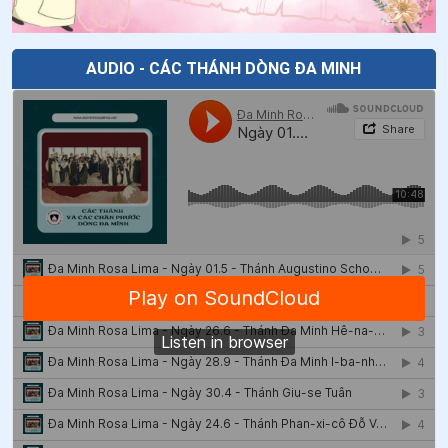
45
.
Ngày 04/5 - Chân phước Ê-li-mi-a Bít-se-ri
46
.
Ngày 30/4 - Thánh Pio V - Giáo hoàng
AUDIO - CÁC THÁNH DÒNG ĐA MINH
47
.
Ngày 30/4 Thánh Giuse Tuân (Hoan)
48
.
Ngày 29/4 - Thánh Catarina
49
.
Ngày 27/4 Chân phước Hô-xan-na Cô-tô
50
.
Ngày 17/4 Chân phước Cơ-la-ra Gam-ba-cô-ta
51
.
Ngày 17/4 Chân phước Ma-ri-a Man-xi-ni
52
.
Ngày 14/4 Chân phước Phê-rô Gôn-đa-lê
53
.
Ngày 14/4 Thánh Alexandro Longo và các bạn tử
đạo
54
.
Ngày 13/4 Chân phước Ma-ga-ri-ta Cát-ten-lô