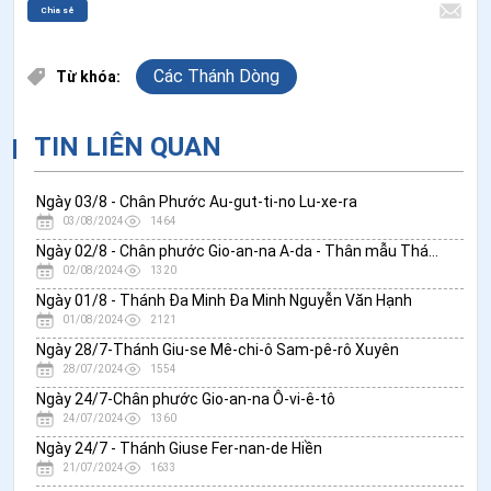
Chia sẻ
Các Thánh Dòng
Từ khóa:
TIN LIÊN QUAN
Ngày 03/8 - Chân Phước Au-gut-ti-no Lu-xe-ra
03/08/2024
1464
Ngày 02/8 - Chân phước Gio-an-na A-da - Thân mẫu Thánh Phụ Đa Minh
02/08/2024
1320
Ngày 01/8 - Thánh Đa Minh Đa Minh Nguyễn Văn Hạnh
01/08/2024
2121
Ngày 28/7-Thánh Giu-se Mê-chi-ô Sam-pê-rô Xuyên
28/07/2024
1554
Ngày 24/7-Chân phước Gio-an-na Ô-vi-ê-tô
24/07/2024
1360
Ngày 24/7 - Thánh Giuse Fer-nan-de Hiền
21/07/2024
1633