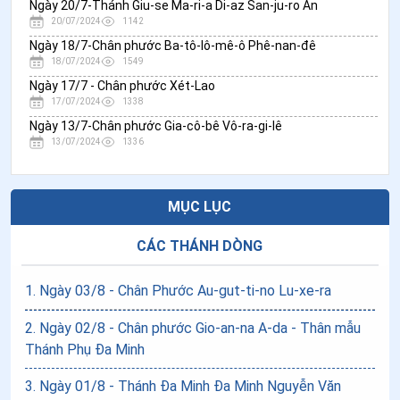
Ngày 20/7-Thánh Giu-se Ma-ri-a Di-az San-ju-ro An
20/07/2024
1142
Ngày 18/7-Chân phước Ba-tô-lô-mê-ô Phê-nan-đê
18/07/2024
1549
Ngày 17/7 - Chân phước Xét-Lao
17/07/2024
1338
Ngày 13/7-Chân phước Gia-cô-bê Vô-ra-gi-lê
13/07/2024
1336
MỤC LỤC
CÁC THÁNH DÒNG
1
.
Ngày 03/8 - Chân Phước Au-gut-ti-no Lu-xe-ra
2
.
Ngày 02/8 - Chân phước Gio-an-na A-da - Thân mẫu
Thánh Phụ Đa Minh
3
.
Ngày 01/8 - Thánh Đa Minh Đa Minh Nguyễn Văn