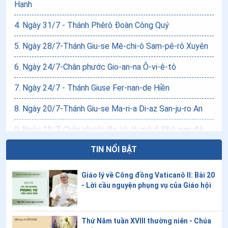
Hạnh
4
.
Ngày 31/7 - Thánh Phêrô Đoàn Công Quý
5
.
Ngày 28/7-Thánh Giu-se Mê-chi-ô Sam-pê-rô Xuyên
6
.
Ngày 24/7-Chân phước Gio-an-na Ô-vi-ê-tô
7
.
Ngày 24/7 - Thánh Giuse Fer-nan-de Hiền
8
.
Ngày 20/7-Thánh Giu-se Ma-ri-a Di-az San-ju-ro An
9
.
Ngày 18/7-Chân phước Ba-tô-lô-mê-ô Phê-nan-đê
TIN NỔI BẬT
10
.
Ngày 17/7 - Chân phước Xét-Lao
11
.
Ngày 13/7-Chân phước Gia-cô-bê Vô-ra-gi-lê
Giáo lý về Công đồng Vaticanô II: Bài 20
- Lời cầu nguyện phụng vụ của Giáo hội
12
.
Ngày 12/7-Thánh Clêmentê Inhaxiô Y
13
.
Ngày 09/7 - Thánh Gio-an Cô-lô-ni-a và các anh em
Thứ Năm tuần XVIII thường niên - Chúa
tử đạo