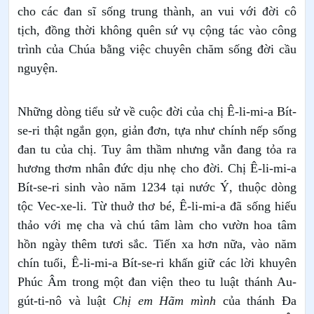
cho các đan sĩ sống trung thành, an vui với đời cô
tịch, đồng thời không quên sứ vụ cộng tác vào công
trình của Chúa bằng việc chuyên chăm sống đời cầu
nguyện.
Những dòng tiểu sử về cuộc đời của chị Ê-li-mi-a Bít-
se-ri thật ngắn gọn, giản đơn, tựa như chính nếp sống
đan tu của chị. Tuy âm thầm nhưng vẫn đang tỏa ra
hương thơm nhân đức dịu nhẹ cho đời. Chị Ê-li-mi-a
Bít-se-ri sinh vào năm 1234 tại nước Ý, thuộc dòng
tộc Vec-xe-li. Từ thuở thơ bé, Ê-li-mi-a đã sống hiếu
thảo với mẹ cha và chú tâm làm cho vườn hoa tâm
hồn ngày thêm tươi sắc. Tiến xa hơn nữa, vào năm
chín tuổi, Ê-li-mi-a Bít-se-ri khấn giữ các lời khuyên
Phúc Âm trong một đan viện theo tu luật thánh Au-
gút-ti-nô và luật
Chị em Hãm mình
của thánh Đa