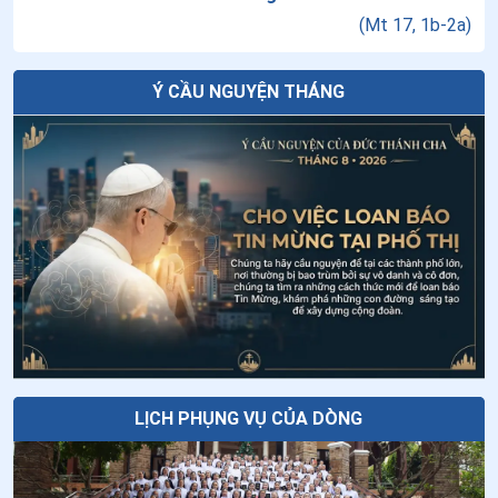
24
.
Ngày 18/6 Chân phước Hô-xan-na Man-tua
(
Mt 17, 1b-2a
)
25
.
Ngày 12/6 Chân phước Tê-pha-nô Ban-đe-li
Tuần cửu nhật nhật kính Cha Thánh Đa
Ý CẦU NGUYỆN THÁNG
Minh - Ngày thứ bảy: Yêu mến Thiên
26
.
Ngày 10/6 chân phước Gio-an Đa Minh
Chúa và yêu thương tha nhân
27
.
Ngày 08/6 Chân phước Đi-a-na và Xê-xi-li-a
Vườn Vatican, một nơi của lòng sùng
28
.
Ngày 04/6 thánh Phê-rô Vê-rô-na
kính dành cho Đức Mẹ
29
.
Ngày 02/6 Chân phước Xa-đốc và 48 anh em tử đạo
Ngày 04/8 - Thánh Gioan Maria Viannê
30
.
Ngày 30/5 - Chân phước Gia-cô-bê Sa-lô-môn
31
.
Ngày 29/5 - Chân phước Ghi-giôm A-nô và các bạn
tử đạo
32
.
Ngày 28/5 - Chân phước Ma-ri-a Ba-tô-lô-mê-ô Ba-
LỊCH PHỤNG VỤ CỦA DÒNG
nhê-xi
33
.
Ngày 27/5 - Chân phước An-rê Phơ-ran-si