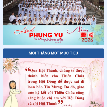
34
.
Ngày 26/5 - Thánh Henare Minh
35
.
Ngày 21/5-Chân phước Gia Thịnh Ma-ri-a Cô-mi-ê
36
.
Ngày 21/5-Chân phước Cô-lum-ba Ri-ê-ti
37
.
Ngày 19/5 Thánh Phan-xi-cô Côn-ghi-ta
38
.
Ngày 16/5-Chân phước Vơ-la-đi-mi Ghi-ca
MỖI THÁNG MỘT MỤC TIÊU
39
.
Ngày 15/5-Chân phước Gi-lê Vơ-Gie-la
40
.
Ngày 14/5-Chân phước An-rê A-bê-lơn
41
.
Ngày 13/5 Thánh I-men-đa Lam-bê-ti-ni
42
.
Ngày 10/5 Thánh An-tô-ni-ô
43
.
Ngày 07/5 - Chân phước An-bê-tô Bê-ga-mô
44
.
Ngày 05/5 Thánh Vinh Sơn Phê-ri-ê