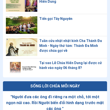
Hiển Dung
14
.
Ngày 08/7-Chân phước A-ri-an Pho-tê-qui
15
.
Ngày 07/7-Chân phước Biển Đức XI
Tiến gọi Tây Nguyên
16
.
Ngày 04/7 Chân phước Ca-ta-ri-na Gia-rich
17
.
Ngày 04/7 - Chân phước Phê-rô Giắc-giô Phơ-rát-
Tuần cửu nhật nhật kính Cha Thánh Đa
xa-ti
Minh - Ngày thứ tám: Thánh Đa Minh
được chúa gọi về
18
.
Ngày 30/6 - Thánh Vinh Sơn Đỗ Yến
Tại sao Lễ Chúa Hiển Dung lại được cử
19
.
Ngày 27/6 - Thánh Tôma Toán
hành vào ngày 06 tháng 8?
20
.
Ngày 26/6 Thánh Đa Minh Hê-na-rê Minh
21
.
Ngày 26/6 - Thánh Phanxico Đỗ Văn Chiểu
ADN của Khăn liệm thành Turin: Những
SỐNG LỜI CHÚA MỖI NGÀY
phát hiện bất ngờ về tấm vải từng bao
22
.
Ngày 23/6 Chân phước In-nô-cen-tê V
phủ thân xác Chúa Giêsu được công bố
"
Người đưa các ông đi riêng ra một chỗ, tới một
trên một tạp chí khoa học
ngọn núi cao. Rồi Người biến đổi hình dạng trước mặt
23
.
Ngày 20/6- Chân phước Magarita Epne
Thứ Tư tuần XVIII thường niên
các ông
"