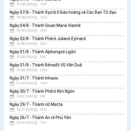
07/08/2024
1187
Ngày 07/8 - Thánh Xystô II Giáo hoàng và Các Bạn Tử đạo
06/08/2024
1252
Ngày 04/8 - Thánh Gioan Maria Viannê
04/08/2024
1893
Ngày 02/8 - Thánh Phêrô Julianô Eymard
02/08/2024
2421
Ngày 01/8 - Thánh Alphongsô Ligôri
01/08/2024
360
Ngày 01/8 - Thánh Bênađô Vũ Văn Duệ
01/08/2024
2040
Ngày 31/7 - Thánh Inhaxio
31/07/2024
1936
Ngày 30/7 - Thánh Phêrô KIm Ngôn
30/07/2024
994
Ngày 29/7 - Thánh nữ Matta
28/07/2024
2433
Ngày 26/7 - Thánh An rê Phú Yên
26/07/2024
7237