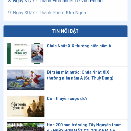
8
.
Ngày 31/7 - Thánh Emmanuel Lê Văn Phụng
9
.
Ngày 30/7 - Thánh Phêrô KIm Ngôn
10
.
Ngày 29/7 - Thánh nữ Matta
TIN NỔI BẬT
11
.
Ngày 26/7 - Thánh An rê Phú Yên
Chúa Nhật XIX thường niên năm A
12
.
Ngày 26/7 - Thánh Gioakim và Anna
13
.
Ngày 25/7 - Thánh Giacôbê Tông đồ
14
.
Ngày 23/7 - Thánh Bighita
Đi trên mặt nước: Chúa Nhật XIX
thường niên năm A (Sr. Thuỳ Dung)
15
.
Ngày 22/7 - Thánh Maria Madalêna
16
.
Ngày 15/7 - Thánh Bônaventura
Con thuyền cuộc đời
17
.
Ngày 15/7 - Thánh Anrê Nguyễn Kim Thông
18
.
Ngày 15/7 - Thánh Phêrô Nguyễn Bá Tuần
Hơn 200 bạn trẻ vùng Tây Nguyên tham
dự NGÀY HỌP MẶT ƠN GỌI ĐA MINH