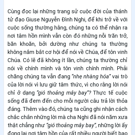
Cùng đọc lại những trang sử cuộc đời của thánh
tử đạo Giuse Nguyễn Đình Nghi, để khi trở về với
cuộc sống thường hằng, chúng ta có thể nhận ra
nơi tâm hồn mình vẫn còn đó những nỗi trăn trở,
băn khoăn, bởi dường như chúng ta thường
không nắm bắt cơ hội để nói về Chúa, để tôn vinh
Chúa. Có lẽ đã không ít lần, chúng ta thường chỉ
nói về chính mình và tôn vinh chính mình. Phải
chăng chúng ta vẫn đang
“nhẹ nhàng hóa”
vai trò
của lời nói vì lưu giữ tâm thức, vì cho rằng lời nói
chỉ ở dạng
“gió thoảng mây bay”?
Thực tế cuộc
sống đã đem đến cho mỗi người câu trả lời thỏa
đáng. Thêm vào đó, chúng ta cũng ghi nhận cách
chắc chắn những lời mà cha Nghi đã nói năm xưa
thật chẳng như
“gió thoảng mây bay”,
những lời ấy
đọng lại nơi tâm hồn của rất nhiều người biết bao