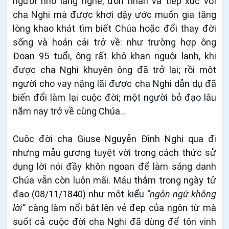
người nhờ lắng nghe, đón nhận và tiếp xúc với
cha Nghi mà được khơi dậy ước muốn gia tăng
lòng khao khát tìm biết Chúa hoặc đổi thay đời
sống và hoán cải trở về: như trường hợp ông
Đoan 95 tuổi, ông rất khô khan nguội lạnh, khi
được cha Nghi khuyên ông đã trở lại; rồi một
người cho vay nặng lãi được cha Nghi dẫn dụ đã
biến đổi làm lại cuộc đời; một người bỏ đạo lâu
năm nay trở về cùng Chúa…
Cuộc đời cha Giuse Nguyễn Đình Nghi qua đi
nhưng mẫu gương tuyệt vời trong cách thức sử
dụng lời nói đầy khôn ngoan để làm sáng danh
Chúa vẫn còn luôn mãi. Máu thắm trong ngày tử
đạo (08/11/1840) như một kiểu
“ngôn ngữ không
lời”
càng làm nổi bật lên vẻ đẹp của ngôn từ mà
suốt cả cuộc đời cha Nghi đã dùng để tôn vinh