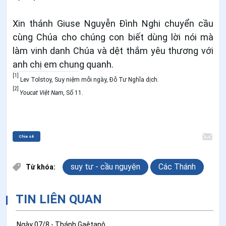
Xin thánh Giuse Nguyễn Đình Nghi chuyển cầu
cùng Chúa cho chúng con biết dùng lời nói mà
làm vinh danh Chúa và dệt thắm yêu thương với
anh chị em chung quanh.
[1]
Lev Tolstoy, Suy niệm mỗi ngày, Đỗ Tư Nghĩa dịch.
[2]
Youcat Việt Nam
, Số 11.
Chia sẻ
suy tư - cầu nguyện
Các Thánh
Từ khóa:
TIN LIÊN QUAN
Ngày 07/8 - Thánh Gaêtanô