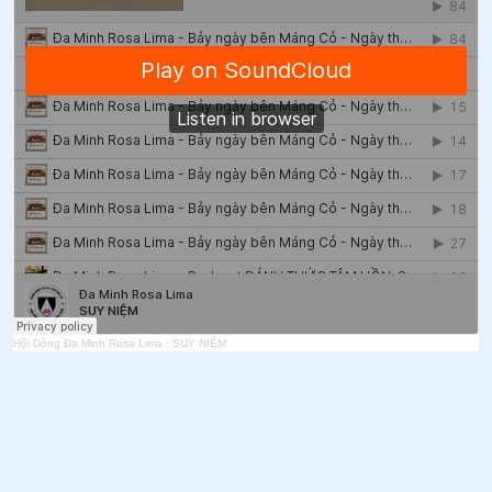
50
.
Ngày 05/6 - Thánh Bôniphát
51
.
Ngày 05/6 Thánh Luca Vũ Bá Loan
52
.
Ngày 05/6 Thánh Ða Minh Toại và Thánh Ða Minh
Huyên
53
.
Ngày 03/6 Thánh Phaolô Vũ Văn Ðổng (Dương)
54
.
Ngày 03/6 - Thánh Carôlô Lwanga và các bạn tử
đạo
55
.
Ngày 03/6 Thánh Phaolô Vũ Văn Đổng
Hội Dòng Đa Minh Rosa Lima
·
SUY NIỆM
56
.
Ngày 02/6 Thánh Ða Minh Ninh
57
.
Ngày 01/6 - Thánh Justinô
58
.
Ngày 01/6 - Thánh Scalabrini
59
.
Ngày 01/6 Thánh Giuse Túc