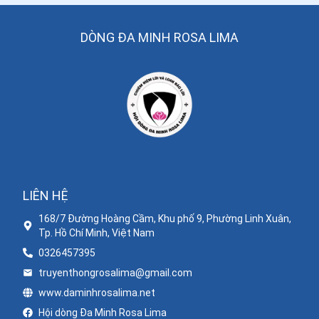
60
.
Ngày 29/5 - Thánh Phaolô VI
DÒNG ĐA MINH ROSA LIMA
61
.
Ngày 28/5 - Thánh Phaolô Hạnh
62
.
Ngày 27/5 - Thánh Augustinô Cantơbơri
63
.
Ngày 26/5 - Thánh Matthêu Nguyễn Văn Phượng
64
.
Ngày 26/5 - Thánh Philipphê Nêri
65
.
Ngày 26/5 - Thánh Gioan Ðoàn Trinh Hoan
LIÊN HỆ
66
.
Ngày 25/5 - Thánh Bêđa
168/7 Đường Hoàng Cầm, Khu phố 9, Phường Linh Xuân,
67
.
Ngày 25/5 - Thánh Phêrô Ðoàn Văn Vân
Tp. Hồ Chí Minh, Việt Nam
0326457395
68
.
Ngày 25/5 - Thánh Maria Mađalêna Pazzi
truyenthongrosalima@gmail.com
69
.
Ngày 25/5 - Thánh Ghêgôriô VII
www.daminhrosalima.net
Hội dòng Đa Minh Rosa Lima