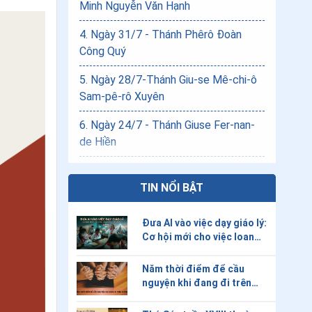
Minh Nguyễn Văn Hạnh
4
.
Ngày 31/7 - Thánh Phêrô Đoàn
Công Quý
5
.
Ngày 28/7-Thánh Giu-se Mê-chi-ô
Sam-pê-rô Xuyên
6
.
Ngày 24/7 - Thánh Giuse Fer-nan-
de Hiền
7
.
Ngày 24/7-Chân phước Gio-an-na
Ô-vi-ê-tô
TIN NỔI BẬT
8
.
Ngày 20/7-Thánh Giu-se Ma-ri-a Di-
Đưa AI vào việc dạy giáo lý:
az San-ju-ro An
Cơ hội mới cho việc loan
báo Tin Mừng?
9
.
Ngày 18/7-Chân phước Ba-tô-lô-
Năm thời điểm để cầu
mê-ô Phê-nan-đê
nguyện khi đang đi trên
đường
10
.
Ngày 17/7 - Chân phước Xét-Lao