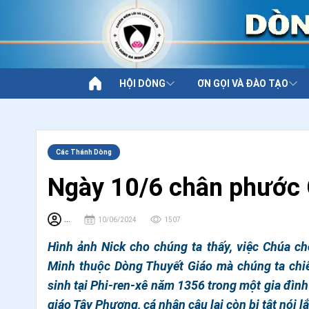
HỘI DÒNG
ƠN GỌI VÀ ĐÀO TẠO
Các Thánh Dòng
Ngày 10/6 chân phước 
...
10/06/2024
1507
Hình ảnh Nick cho chúng ta thấy, việc Chúa c
Minh thuộc Dòng Thuyết Giáo mà chúng ta chi
sinh tại Phi-ren-xê năm 1356 trong một gia đình 
giáo Tây Phương, cá nhân cậu lại còn bị tật nói l