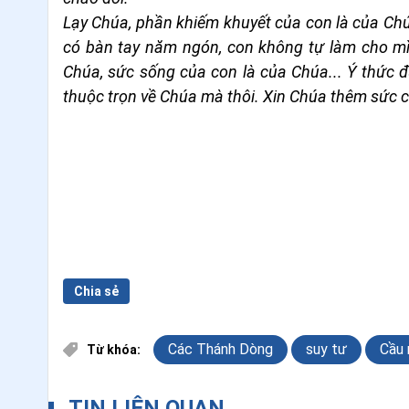
Lạy Chúa, phần khiếm khuyết của con là của Chú
có bàn tay năm ngón, con không tự làm cho m
Chúa, sức sống của con là của Chúa... Ý thức 
thuộc trọn về Chúa mà thôi. Xin Chúa thêm sức 
Chia sẻ
Các Thánh Dòng
suy tư
Cầu 
Từ khóa:
TIN LIÊN QUAN