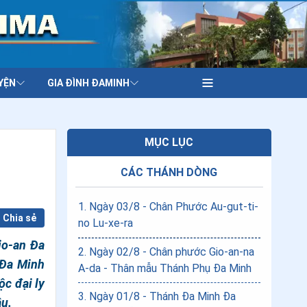
YỆN
GIA ĐÌNH ĐAMINH
MỤC LỤC
CÁC THÁNH DÒNG
1
.
Ngày 03/8 - Chân Phước Au-gut-ti-
Chia sẻ
no Lu-xe-ra
io-an Đa
2
.
Ngày 02/8 - Chân phước Gio-an-na
 Đa Minh
A-da - Thân mẫu Thánh Phụ Đa Minh
ộc đại ly
3
.
Ngày 01/8 - Thánh Đa Minh Đa
ậu.