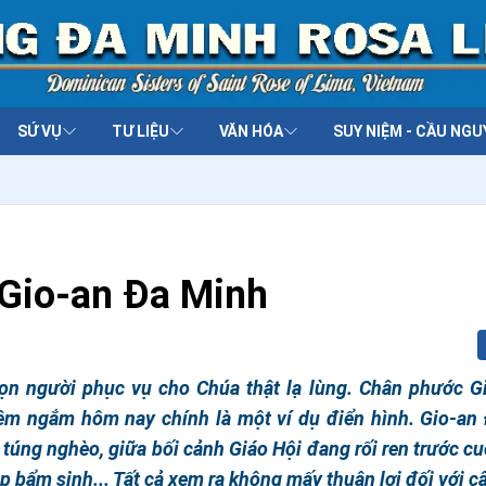
SỨ VỤ
TƯ LIỆU
VĂN HÓA
SUY NIỆM - CẦU NGU
Gio-an Đa Minh
họn người phục vụ cho Chúa thật lạ lùng. Chân phước G
êm ngắm hôm nay chính là một ví dụ điển hình. Gio-an
túng nghèo, giữa bối cảnh Giáo Hội đang rối ren trước cu
ắp bẩm sinh... Tất cả xem ra không mấy thuận lợi đối với c