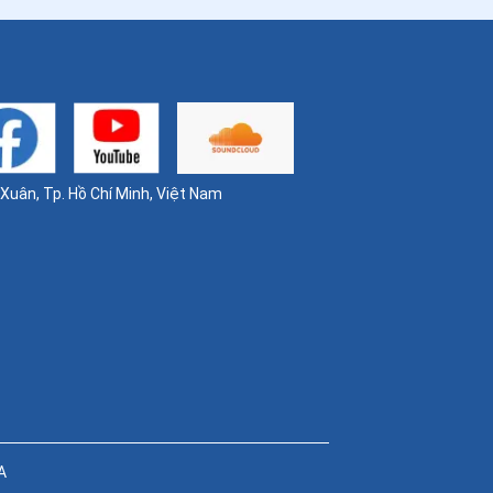
40
.
Ngày 14/5-Chân phước An-rê A-
bê-lơn
41
.
Ngày 13/5 Thánh I-men-đa Lam-
bê-ti-ni
42
.
Ngày 10/5 Thánh An-tô-ni-ô
uân, Tp. Hồ Chí Minh, Việt Nam
43
.
Ngày 07/5 - Chân phước An-bê-tô
Bê-ga-mô
44
.
Ngày 05/5 Thánh Vinh Sơn Phê-ri-
ê
45
.
Ngày 04/5 - Chân phước Ê-li-mi-a
Bít-se-ri
46
.
Ngày 30/4 - Thánh Pio V - Giáo
hoàng
A