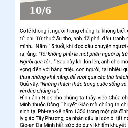
Có lẽ không ít người trong chúng ta không biết
tứ chi. Từ thuở ấu thơ, anh đã phải đấu tranh 
mình... Năm 15 tuổi, khi đọc câu chuyện ngườ
ra rằng:
"Tôi không phải là một phận người bị trừ
Người qua tôi..."
Sau này khi lớn lên, anh cho m
vọng đến với hàng triệu con người, tại nhiều q
thừa những khả năng, để vượt qua các thử thác
Quả vậy,
"Những thách thức trong cuộc sống sẽ
vùi dập chúng ta".
Hình ảnh Nick cho chúng ta thấy, việc Chúa c
Minh thuộc Dòng Thuyết Giáo mà chúng ta chi
sinh tại Phi-ren-xê năm 1356 trong một gia đìn
ly giáo Tây Phương, cá nhân cậu lại còn bị tật n
Gio-an Đa Minh hết sức do dự vì khiếm khuyết b