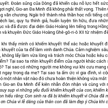
huyết. Đoàn sủng của Dòng đã khiến cậu nỗ lực hết sứ
gơi nghỉ, Gio-an Đa Minh đã không phải thất vọng. Thiên
g văn chương. Ngài trở thành nhà thần học nổi tiếng có
ch lạc, quy tụ thính giả, huấn luyện tín hữu, đưa nhữ
 mục và đã được đại diện Giáo Hoàng lên tiếng trong Hồn
nh và khuyên Đức Giáo Hoàng Ghê-gô-ri-ô XII từ nhiệm để
 khi thấy mình có khiếm khuyết thể xác hoặc khuyết đ
m khuyết của ta để làm vinh danh Chúa. Cảm nghiệm sâu
 ơn, không lấy làm vừa lòng và trách móc Chúa hoặc kêu 
iểm? Tại sao ta nhìn khuyết điểm của người khác cách 
đó? Tại sao có những người mẹ không vui khi cưu mang
ật ngay trong dạ mẹ? Tại sao ta ấm ức vì gia đình, vì c
 có một nhân vật nào đó chưa hoàn thiện không vừa mắt t
hìn Gio-an Đa Minh để kiên nhẫn đón nhận và cùng với 
n suy sụp vì những yếu đuối khiếm khuyết của con, khiếm 
con hiểu rằng: Con sinh ra đã bị khiếm khuyết vì Chúa đã
 ơn Chúa vì lễ dâng của thân con đã làm đẹp ý Chúa khi 