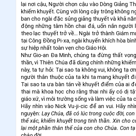
lại nơi cậu, Người chọn cậu vào Dòng Giảng T
khiếm khuyết. Cùng với lòng cậy trông không n
ban cho ngài đặc sủng giảng thuyết và khả năn
động những tâm hồn chai đá, uốn nắn người lệ
theo lạc thuyết trở về... Ngài trở thành Giám
tại Công Đồng Pi-xa, ngài khuyến khích hòa bì
sự hiệp nhất toàn vẹn cho Giáo Hội.
Như Gio-an Đa Minh, chúng ta đừng thất vọng
thần, vì Thiên Chúa đã dùng chính những khiế
này, ta tự hỏi: Tại sao ta không vui, không tạ
người thân thuộc của ta khi ta mang khuyết đ
Tại sao ta ưa bàn tán về khuyết điểm của ai 
thai mà khoa học cho rằng thai nhi ấy có dị t
giáo xứ, vì môi trường sống và làm việc của ta
Hãy nhìn vào Nick Vu-ji-cic để an vui. Hãy n
nguyện:
Lạy Chúa, đã có lúc trong cuộc đời, co
thể xác, khiếm khuyết trong tinh thần. Xin cho 
lại một phần thân thể của con cho Chúa. Con tạ
chào đời.