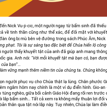
 đến Nick Vu-ji-cic, một người ngay từ bẩm sinh đã thiế
cả về tinh thần cũng như thể xác, để đối mặt với khuyết
i đàn ông bị mù bên vệ đường trong sách
Phúc Âm
, Nick
ng phạt. Tôi là sự sáng tạo đặc biệt để Chúa hiển lộ công
ọi người thấy khuyết tật của anh đã giúp anh mang thông
uốc gia. Anh nói:
"Với mỗi khuyết tật mà bạn có, bạn đượ
h của bạn
"...
 làm vững mạnh thêm niềm tin của chúng ta. Chúng không
họn người phục vụ cho Chúa thật lạ lùng. Chân phước G
êm ngắm hôm nay chính là một ví dụ điển hình. Gio-an
h túng nghèo, giữa bối cảnh Giáo Hội đang rối ren trước
ói lắp bẩm sinh... Tất cả xem ra không mấy thuận lợi đối 
ản thân qua tật nói lắp này. Tuy nhiên, Chúa lại làm đi