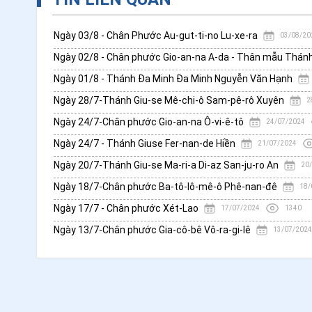
Ngày 03/8 - Chân Phước Au-gut-ti-no Lu-xe-ra
03/08/20
Ngày 02/8 - Chân phước Gio-an-na A-da - Thân mẫu Thán
Ngày 01/8 - Thánh Đa Minh Đa Minh Nguyễn Văn Hạnh
Ngày 28/7-Thánh Giu-se Mê-chi-ô Sam-pê-rô Xuyên
2
Ngày 24/7-Chân phước Gio-an-na Ô-vi-ê-tô
24/07/2024
Ngày 24/7 - Thánh Giuse Fer-nan-de Hiền
21/07/2024
Ngày 20/7-Thánh Giu-se Ma-ri-a Di-az San-ju-ro An
20
Ngày 18/7-Chân phước Ba-tô-lô-mê-ô Phê-nan-đê
18/
Ngày 17/7 - Chân phước Xét-Lao
17/07/2024
1340
Ngày 13/7-Chân phước Gia-cô-bê Vô-ra-gi-lê
13/07/2024