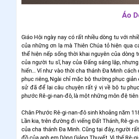
Áo D
Giáo Hội ngày nay có rất nhiều dòng tu với nhi
của những ơn lạ mà Thiên Chúa tỏ hiện qua cá
thể hiện nếp sống thời khai nguyên của dòng t
của người tu sĩ, hay của Đấng sáng lập, nhưng
hiến... Ví như vào thời cha thánh Đa Minh các
phục riêng, Ngài chỉ mặc bộ thường phục giản d
sử đã để lại câu chuyện rất ý vị về bộ tu ph
phước Rê-gi-nan-đô, là một những môn đệ tiên
Chân Phước Rê-gi-nan-đô sinh khoảng năm 1180 t
Lần kia, trên đường đi viếng Đất Thánh, Rê-gi-
của cha thánh Đa Minh. Cũng tại đây, người r
đồ của anh em Dòng Giảng Thuyết. Vì thế Rê-gi