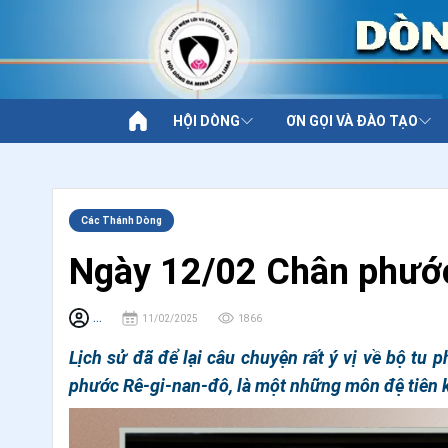
HỘI DÒNG
ƠN GỌI VÀ ĐÀO TẠO
Các Thánh Dòng
Ngày 12/02 Chân phước
...
11/02/2025
1866
Lịch sử đã để lại câu chuyện rất ý vị về bộ tu
phước Rê-gi-nan-đô, là một những môn đệ tiên 