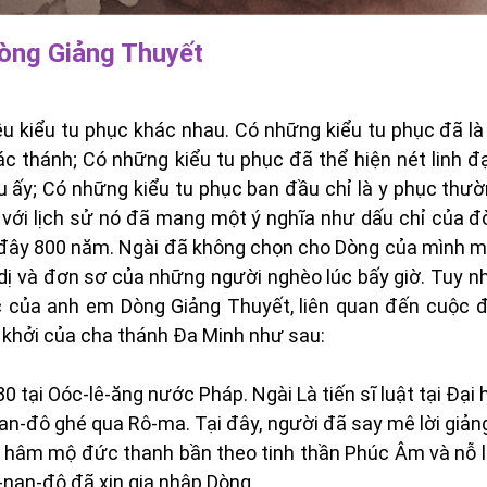
òng Giảng Thuyết
ều kiểu tu phục khác nhau. Có những kiểu tu phục đã là
c thánh; Có những kiểu tu phục đã thể hiện nét linh đ
u ấy; Có những kiểu tu phục ban đầu chỉ là y phục thư
 với lịch sử nó đã mang một ý nghĩa như dấu chỉ của đ
h đây 800 năm. Ngài đã không chọn cho Dòng của mình m
ị và đơn sơ của những người nghèo lúc bấy giờ. Tuy nhi
ục của anh em Dòng Giảng Thuyết, liên quan đến cuộc 
 khởi của cha thánh Đa Minh như sau:
ại Oóc-lê-ăng nước Pháp. Ngài Là tiến sĩ luật tại Đại h
nan-đô ghé qua Rô-ma. Tại đây, người đã say mê lời giản
ất hâm mộ đức thanh bần theo tinh thần Phúc Âm và nỗ 
-nan-đô đã xin gia nhập Dòng.