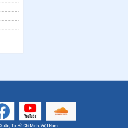
40
.
Ngày 15/5-Chân phước Gi-lê Vơ-
Gie-la
41
.
Ngày 14/5-Chân phước An-rê A-
bê-lơn
42
.
Ngày 13/5 Thánh I-men-đa Lam-
bê-ti-ni
43
.
Ngày 10/5 Thánh An-tô-ni-ô
44
.
Ngày 07/5 - Chân phước An-bê-tô
Bê-ga-mô
45
.
Ngày 05/5 Thánh Vinh Sơn Phê-ri-
ê
46
.
Ngày 04/5 - Chân phước Ê-li-mi-a
Bít-se-ri
uân, Tp. Hồ Chí Minh, Việt Nam