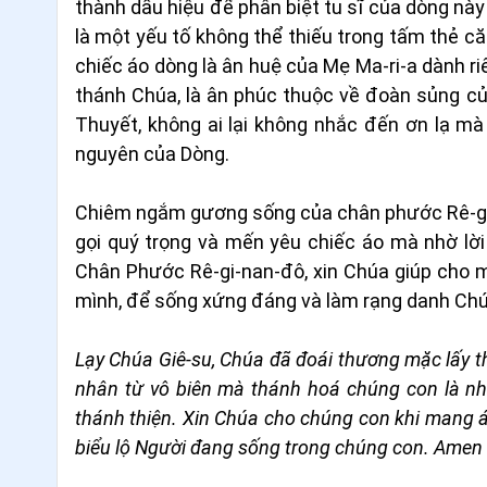
thành dấu hiệu để phân biệt tu sĩ của dòng này
là một yếu tố không thể thiếu trong tấm thẻ că
chiếc áo dòng là ân huệ của Mẹ Ma-ri-a dành ri
thánh Chúa, là ân phúc thuộc về đoàn sủng củ
Thuyết, không ai lại không nhắc đến ơn lạ m
nguyên của Dòng.
Chiêm ngắm gương sống của chân phước Rê-gi-
gọi quý trọng và mến yêu chiếc áo mà nhờ lờ
Chân Phước Rê-gi-nan-đô, xin Chúa giúp cho m
mình, để sống xứng đáng và làm rạng danh Chú
Lạy Chúa Giê-su, Chúa đã đoái thương mặc lấy t
nhân từ vô biên mà thánh hoá chúng con là n
thánh thiện. Xin Chúa cho chúng con khi mang 
biểu lộ Người đang sống trong chúng con. Amen