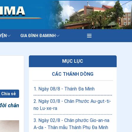
YỆN
GIA ĐÌNH ĐAMINH
MỤC LỤC
CÁC THÁNH DÒNG
1
.
Ngày 08/8 - Thánh Đa Minh
Chia sẻ
2
.
Ngày 03/8 - Chân Phước Au-gut-ti-
đời chân
no Lu-xe-ra
3
.
Ngày 02/8 - Chân phước Gio-an-na
A-da - Thân mẫu Thánh Phụ Đa Minh