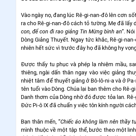
Vào ngày nọ, đang lúc Rê-gi-nan-đô lên cơn số
ra cho Rê-gi-nan-đô cách tỏ tường. Mẹ đã lấy 
con, để con đi rao giảng Tin Mừng bình an
”. Nó
Dòng Giảng Thuyết. Ngay tức khắc, Rê-gi-nan-
nhiên hết sức vì trước đây họ đã không hy vọng
Được thấy tu phục và phép lạ nhiệm mầu, sau
thiêng, ngài dấn thân ngay vào việc giảng t
nhiệt tâm để thuyết giảng ở Bô-lô-ni-a và ở Pa
tên tuổi vào Dòng. Chúa lại ban thêm cho Rê-gi
Danh thơm của Dòng nhờ đó được tỏa lan. Rê-g
Đức Pi-ô IX đã chuẩn y việc tôn kính người các
Bạn thân mến, “
Chiếc áo không làm nên thầy t
mình thuộc về một tập thể, bước theo một linh