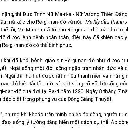
t nặng, thì Đức Trinh Nữ Ma-ri-a - Nữ Vương Thiên Đàng
dầu mà xức cho Rê-gi-nan-đô và nói: “
Mẹ lấy dầu thánh 
i thế rồi, Mẹ Ma-ri-a đã tỏ cho Rê-gi-nan-đô toàn bộ tu 
đô được lành bệnh hoàn toàn, điều này đã khiến các y
 Rê-gi-nan-đô có thể bình phục.
 khi đã khỏi bệnh, giáo sư Rê-gi-nan-đô như được tr
huyết. Ngài sống một đời sống ngập tràn nhân đức và 
-ri. Ngài đã thu hút được rất nhiều thanh niên và những 
-nan-đô biệt tài tổ chức và sốt sắng cổ võ đời sống cộ
i-nan-đô qua đời tại Pa-ri năm 1220. Ngày 8 tháng 7 n
h đặc biệt trong phụng vụ của Dòng Giảng Thuyết.
u
”, nhưng khi khoác trên mình chiếc áo dòng, người tu s
 đạo, sống lý tưởng dâng hiến một cách cụ thể. Áo dòn