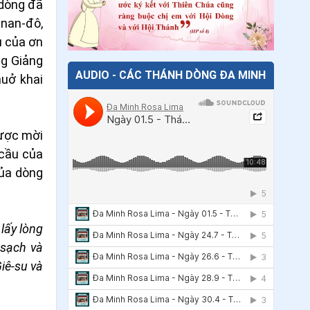
 dòng đã
Man-tua
-nan-đô,
u của ơn
26
.
Ngày 12/6 Chân phước Tê-pha-nô
ng Giảng
Ban-đe-li
AUDIO - CÁC THÁNH DÒNG ĐA MINH
huở khai
27
.
Ngày 10/6 chân phước Gio-an Đa
Minh
28
.
Ngày 08/6 Chân phước Đi-a-na và
được mời
Xê-xi-li-a
 cầu của
của dòng
29
.
Ngày 04/6 thánh Phê-rô Vê-rô-na
30
.
Ngày 02/6 Chân phước Xa-đốc và
48 anh em tử đạo
lấy lòng
 sạch và
31
.
Ngày 30/5 - Chân phước Gia-cô-
iê-su và
bê Sa-lô-môn
32
.
Ngày 29/5 - Chân phước Ghi-giôm