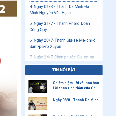
4
.
Ngày 01/8 - Thánh Đa Minh Đa
Minh Nguyễn Văn Hạnh
5
.
Ngày 31/7 - Thánh Phêrô Đoàn
Công Quý
6
.
Ngày 28/7-Thánh Giu-se Mê-chi-ô
Sam-pê-rô Xuyên
7
.
Ngày 24/7-Chân phước Gio-an-na
Ô-vi-ê-tô
TIN NỔI BẬT
8
.
Ngày 24/7 - Thánh Giuse Fer-nan-
de Hiền
Chiêm niệm Lời và loan báo
Lời theo tinh thần của Cha
9
.
Ngày 20/7-Thánh Giu-se Ma-ri-a Di-
Thánh Đa Minh
az San-ju-ro An
Ngày 08/8 - Thánh Đa Minh
10
.
Ngày 18/7-Chân phước Ba-tô-lô-
mê-ô Phê-nan-đê