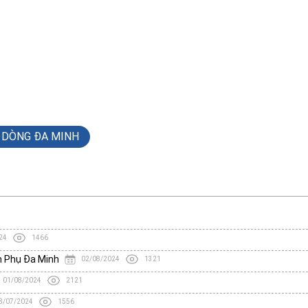
 DÒNG ĐA MINH
24
1466
h Phụ Đa Minh
02/08/2024
1321
01/08/2024
2121
8/07/2024
1556