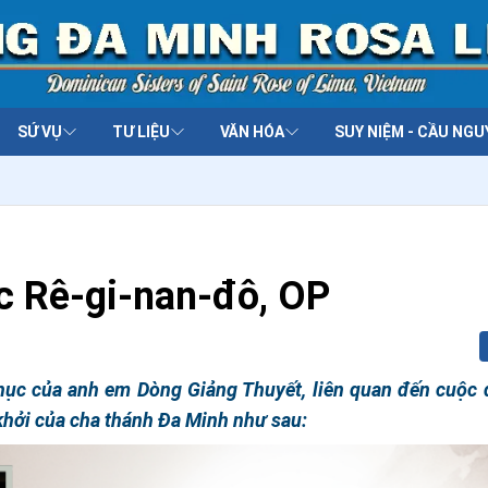
SỨ VỤ
TƯ LIỆU
VĂN HÓA
SUY NIỆM - CẦU NGU
 Rê-gi-nan-đô, OP
 phục của anh em Dòng Giảng Thuyết, liên quan đến cuộc 
khởi của cha thánh Đa Minh như sau: