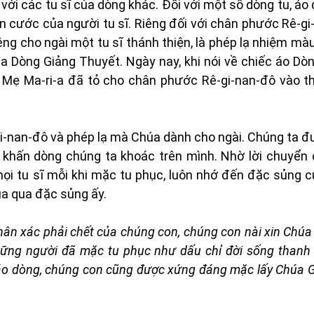
 với các tu sĩ của dòng khác. Đối với một số dòng tu, áo
n cước của người tu sĩ. Riêng đối với chân phước Rê-gi
êng cho ngài một tu sĩ thánh thiện, là phép lạ nhiệm mà
a Dòng Giảng Thuyết. Ngày nay, khi nói về chiếc áo Dò
à Mẹ Ma-ri-a đã tỏ cho chân phước Rê-gi-nan-đô vào t
nan-đô và phép lạ mà Chúa dành cho ngài. Chúng ta 
i khấn dòng chúng ta khoác trên mình. Nhờ lời chuyển
ọi tu sĩ mỗi khi mặc tu phục, luôn nhớ đến đặc sủng 
a qua đặc sủng ấy.
hân xác phải chết của chúng con, chúng con nài xin Chúa 
hững người đã mặc tu phục như dấu chỉ đời sống thanh
áo dòng, chúng con cũng được xứng đáng mặc lấy Chúa G