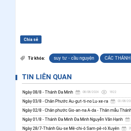
Chia sẻ
suy tư - cầu nguyện
CÁC THÁNH
Từ khóa:
TIN LIÊN QUAN
Ngày 08/8 - Thánh Đa Minh
08/08/2024
1822
Ngày 03/8 - Chân Phước Au-gut-ti-no Lu-xe-ra
03/08/20
Ngày 02/8 - Chân phước Gio-an-na A-da - Thân mẫu Thán
Ngày 01/8 - Thánh Đa Minh Đa Minh Nguyễn Văn Hạnh
Ngày 28/7-Thánh Giu-se Mê-chi-ô Sam-pê-rô Xuyên
2