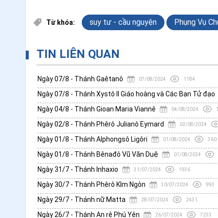
suy tư - cầu nguyện
Phụng Vụ Ch
Từ khóa:
TIN LIÊN QUAN
Ngày 07/8 - Thánh Gaêtanô
07/08/2024
1184
Ngày 07/8 - Thánh Xystô II Giáo hoàng và Các Bạn Tử đạo
Ngày 04/8 - Thánh Gioan Maria Viannê
04/08/2024
Ngày 02/8 - Thánh Phêrô Julianô Eymard
02/08/2024
Ngày 01/8 - Thánh Alphongsô Ligôri
01/08/2024
360
Ngày 01/8 - Thánh Bênađô Vũ Văn Duệ
01/08/2024
Ngày 31/7 - Thánh Inhaxio
31/07/2024
1936
Ngày 30/7 - Thánh Phêrô KIm Ngôn
30/07/2024
993
Ngày 29/7 - Thánh nữ Matta
28/07/2024
2431
Ngày 26/7 - Thánh An rê Phú Yên
26/07/2024
7233