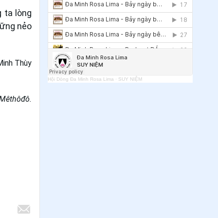
36
.
Ngày 27/6 - Thánh Cyrillô
 ta lòng
Alêxandria
hững nẻo
37
.
Ngày 24/6 - Sinh nhật Thánh
Gioan Tẩy Giả
Minh Thùy
38
.
Ngày 21/6 - Thánh Luy Gonzaga
Hội Dòng Đa Minh Rosa Lima
·
SUY NIỆM
39
.
Ngày 17/6 - Thánh Phêrô Phan
Hữu Đa
êthôđô.
40
.
Ngày 17/6 - Thánh Phêrô Phan
Hữu Đa
41
.
Ngày 16/6 - Các Thánh: Đa Minh
Nguyên - Đa Minh Nhi - Đa Minh Ng.
Đức Mạo - Vincentê Tương - Anrê
Tường
42
.
Ngày 13/6 - Thánh Antôn Pađôva