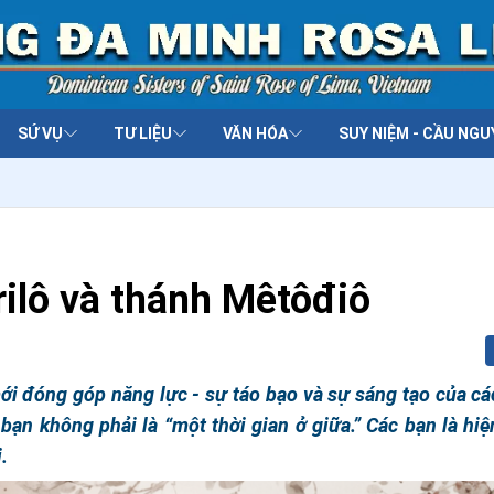
SỨ VỤ
TƯ LIỆU
VĂN HÓA
SUY NIỆM - CẦU NGU
ilô và thánh Mêtôđiô
ới đóng góp năng lực - sự táo bạo và sự sáng tạo của cá
 bạn không phải là “một thời gian ở giữa.” Các bạn là hiệ
.