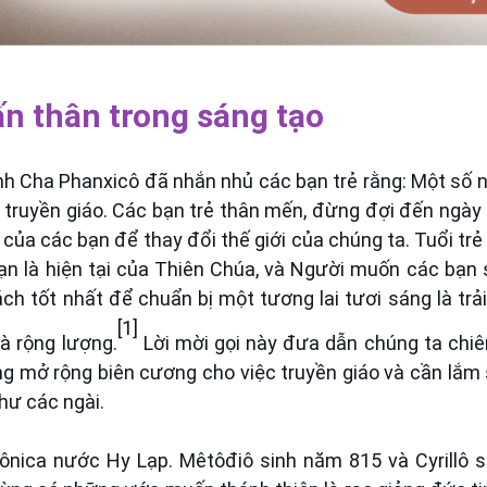
ấn thân trong sáng tạo
 Cha Phanxicô đã nhắn nhủ các bạn trẻ rằng: Một số n
 truyền giáo. Các bạn trẻ thân mến, đừng đợi đến ngày
của các bạn để thay đổi thế giới của chúng ta. Tuổi trẻ
ạn là hiện tại của Thiên Chúa, và Người muốn các bạn 
ch tốt nhất để chuẩn bị một tương lai tươi sáng là trả
[1]
và rộng lượng.
Lời mời gọi này đưa dẫn chúng ta ch
ang mở rộng biên cương cho việc truyền giáo và cần lắm
hư các ngài.
lônica nước Hy Lạp. Mêtôđiô sinh năm 815 và Cyrillô 