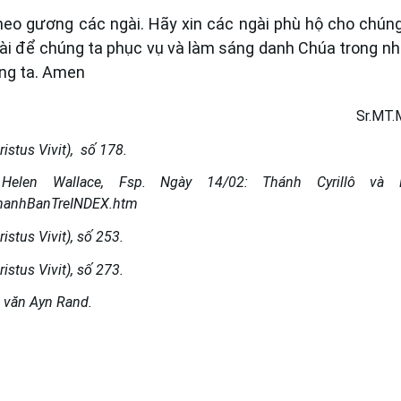
heo gương các ngài. Hãy xin các ngài phù hộ cho chúng
ài để chúng ta phục vụ và làm sáng danh Chúa trong n
úng ta. Amen
Sr.MT.
stus Vivit), số 178.
len Wallace, Fsp. Ngày 14/02: Thánh Cyrillô và M
hanhBanTreINDEX.htm
stus Vivit), số 253.
stus Vivit), số 273.
à văn Ayn Rand.