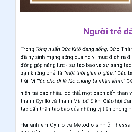
Người trẻ d
Trong
Tông huấn Đức Kitô đang sống,
Đức Thánh
đã hy sinh mạng sống của họ vì mục đích ra đi
đóng góp năng lực - sự táo bạo và sự sáng tạo 
bạn không phải là
“một thời gian ở giữa.”
Các b
trái. Vì
“lúc cho đi là lúc chúng ta nhận lãnh.”
Cá
hiện tại bao nhiêu có thể, một cách dấn thân 
thánh Cyrillô và thánh Mêtôđiô khi Giáo hội đ
tạo dấn thân táo bạo của những vị tiên phong n
Hai anh em Cyrillô và Mêtôđiô sinh ở Thessa