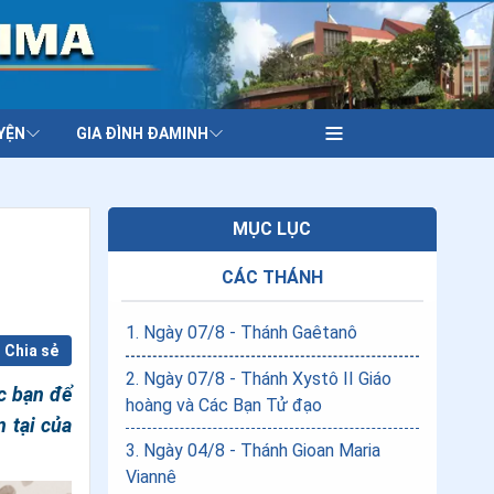
YỆN
GIA ĐÌNH ĐAMINH
MỤC LỤC
CÁC THÁNH
1
.
Ngày 07/8 - Thánh Gaêtanô
Chia sẻ
2
.
Ngày 07/8 - Thánh Xystô II Giáo
c bạn để
hoàng và Các Bạn Tử đạo
n tại của
3
.
Ngày 04/8 - Thánh Gioan Maria
Viannê