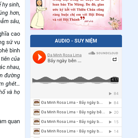
 hy sinh,
28
.
Ngày 04/7 - Thánh Êlisabet Bồ
úng hơn,
Đào Nha
hẳm sâu,
29
.
Ngày 04/7 Thánh Giuse Nguyễn
ghĩa cao
Đình Uyển
AUDIO - SUY NIỆM
ng sứ vụ
30
.
Ngày 03/7 - Thánh Philipphê Phan
phê bình
Văn Minh
tiên của
ác nhau,
31
.
Ngày 03/7 - Thánh Tôma tông đồ
on đường
32
.
Ngày 29/6 - Thánh Phêrô Tông đồ
ăm ghét…
khổ và họ
33
.
Ngày 29/6 - Thánh Phaolô Tông
đồ
34
.
Ngày 28/6 - Thánh Irênê
làm quan
35
.
Ngày 27/6 Thánh Tô-ma Toán