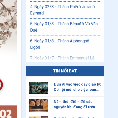
4
.
Ngày 02/8 - Thánh Phêrô Julianô
Eymard
5
.
Ngày 01/8 - Thánh Bênađô Vũ Văn
Duệ
6
.
Ngày 01/8 - Thánh Alphongsô
Ligôri
7
.
Ngày 31/7 - Thánh Emmanuel Lê
Văn Phụng
TIN NỔI BẬT
8
.
Ngày 31/7 - Thánh Inhaxio
Đưa AI vào việc dạy giáo lý:
9
.
Ngày 30/7 - Thánh Phêrô KIm
Cơ hội mới cho việc loan
Ngôn
báo Tin Mừng?
Năm thời điểm để cầu
10
.
Ngày 29/7 - Thánh nữ Matta
nguyện khi đang đi trên
đường
11
.
Ngày 26/7 - Thánh An rê Phú Yên