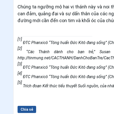
Chúng ta ngưỡng mộ hai vị thánh này và noi t
can đảm, quảng đại và sự dấn thân của các ng
đường mới cần đến con tim và khối óc của ch
[1]
ĐTC Phanxicô “Tông huấn Đức Kitô đang sống” (Chri
[2]
“Các Thánh dành cho bạn trẻ,” Susan He
http://tinmung.net/CACTHANH/DanhChoBanTre/CacT
[3]
ĐTC Phanxicô “Tông huấn Đức Kitô đang sống” (Chri
[4]
ĐTC Phanxicô “Tông huấn Đức Kitô đang sống” (Chri
[5]
Trích đoạn Kết thúc tiểu thuyết Suối nguồn, của nh
Chia sẻ