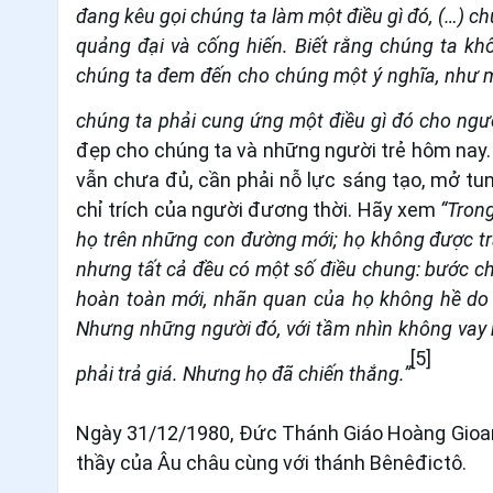
đang kêu gọi chúng ta làm một điều gì đó, (…) ch
quảng đại và cống hiến. Biết rằng chúng ta kh
chúng ta đem đến cho chúng một ý nghĩa, như mộ
chúng ta phải cung ứng một điều gì đó cho ngườ
đẹp cho chúng ta và những người trẻ hôm nay.
vẫn chưa đủ, cần phải nỗ lực sáng tạo, mở t
chỉ trích của người đương thời. Hãy xem
“Tron
họ trên những con đường mới; họ không được tra
nhưng tất cả đều có một số điều
chung: bước ch
hoàn toàn mới, nhãn quan của họ không hề do
Nhưng những người đó, với tầm nhìn không vay m
[5]
phải trả giá. Nhưng họ đã chiến thắng.”
Ngày 31/12/1980, Đức Thánh Giáo Hoàng Gioan 
thầy của Âu châu cùng với thánh Bênêđictô.