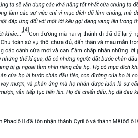
úng ta sẽ vận dụng các khả năng tốt nhất của chúng ta để
ông làm các sự việc chỉ vì mục đích để làm chúng, mà đ
t đáp ứng đối với một lời kêu gọi đang vang lên trong t
[4]
i khác...”
Con đường mà hai vị thánh đi đã để lại ý n
 Chu toàn sứ vụ thôi chưa đủ, dấn thân và mau mắn tro
ung các cánh cửa mới và can đảm chấp nhận những lời 
g những thế kỉ qua, đã có những người đặt bước chân đầu 
ng bị gì ngoài tầm nhìn riêng của họ. Họ có mục đích kh
ân của họ là bước chân đầu tiên, con đường của họ là c
 vay mượn, và phản ứng mà họ nhận được luôn là sự c
ượn, vẫn tiếp tục tiến lên. Họ đã chiến đấu, họ đã đau 
Phaolô II đã tôn nhận thánh Cyrillô và thánh Mêtôđiô 