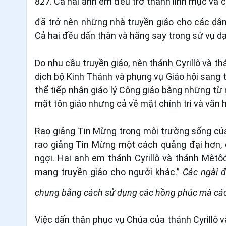
827. Cả hai anh em đều trở thành linh mục và 
đã trở nên những nhà truyền giáo cho các dân
Cả hai đều dấn thân và hăng say trong sứ vụ 
Do nhu cầu truyền giáo, nên thánh Cyrillô và 
dịch bộ Kinh Thánh và phụng vụ Giáo hội sang 
thể tiếp nhận giáo lý Công giáo bằng những từ
mặt tôn giáo nhưng cả về mặt chính trị và văn 
Rao giảng Tin Mừng trong môi trường sống của 
rao giảng Tin Mừng một cách quảng đại hơn, 
ngợi. Hai anh em thánh Cyrillô và thánh Mêtôđ
mạng truyền giáo cho người khác.”
Các ngài đ
chung bằng cách sử dụng các hồng phúc mà các
Việc dấn thân phục vụ Chúa của thánh Cyrillô 