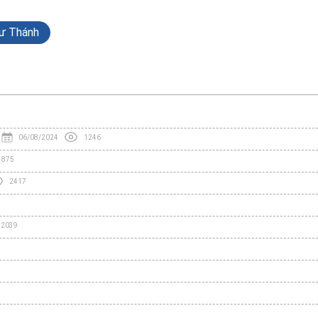
ư Thánh
06/08/2024
1246
1875
2417
2039