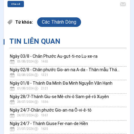
Chia sẻ
Các Thánh Dòng
Từ khóa:
TIN LIÊN QUAN
Ngày 03/8 - Chân Phước Au-gut-ti-no Lu-xe-ra
03/08/2024
1465
Ngày 02/8 - Chân phước Gio-an-na A-da - Thân mẫu Thánh Phụ Đa Minh
02/08/2024
1321
Ngày 01/8 - Thánh Đa Minh Đa Minh Nguyễn Văn Hạnh
01/08/2024
2121
Ngày 28/7-Thánh Giu-se Mê-chi-ô Sam-pê-rô Xuyên
28/07/2024
1556
Ngày 24/7-Chân phước Gio-an-na Ô-vi-ê-tô
24/07/2024
1361
Ngày 24/7 - Thánh Giuse Fer-nan-de Hiền
21/07/2024
1635