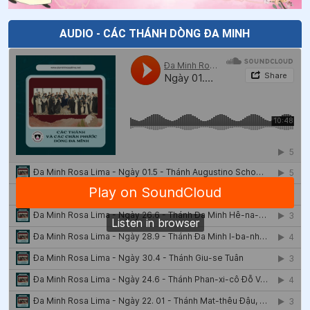
45
.
Ngày 04/5 - Chân phước Ê-li-mi-a Bít-se-ri
AUDIO - CÁC THÁNH DÒNG ĐA MINH
46
.
Ngày 30/4 - Thánh Pio V - Giáo hoàng
47
.
Ngày 30/4 Thánh Giuse Tuân (Hoan)
48
.
Ngày 29/4 - Thánh Catarina
49
.
Ngày 27/4 Chân phước Hô-xan-na Cô-tô
50
.
Ngày 17/4 Chân phước Ma-ri-a Man-xi-ni
51
.
Ngày 17/4 Chân phước Cơ-la-ra Gam-ba-cô-ta
52
.
Ngày 14/4 Chân phước Phê-rô Gôn-đa-lê
53
.
Ngày 14/4 Thánh Alexandro Longo và các bạn tử
đạo
54
.
Ngày 13/4 Chân phước Ma-ga-ri-ta Cát-ten-lô