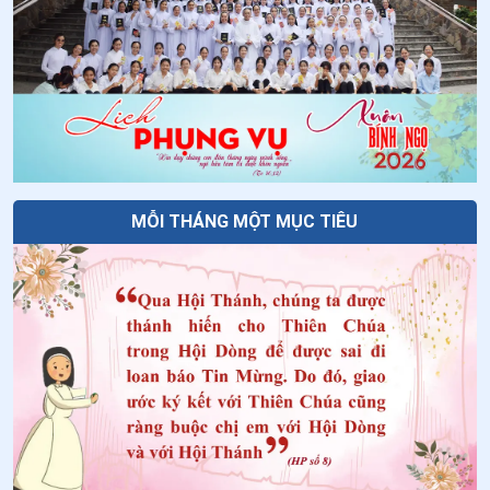
34
.
Ngày 26/5 - Thánh Henare Minh
35
.
Ngày 21/5-Chân phước Cô-lum-ba Ri-ê-ti
36
.
Ngày 21/5-Chân phước Gia Thịnh Ma-ri-a Cô-mi-ê
37
.
Ngày 19/5 Thánh Phan-xi-cô Côn-ghi-ta
38
.
Ngày 16/5-Chân phước Vơ-la-đi-mi Ghi-ca
MỖI THÁNG MỘT MỤC TIÊU
39
.
Ngày 15/5-Chân phước Gi-lê Vơ-Gie-la
40
.
Ngày 14/5-Chân phước An-rê A-bê-lơn
41
.
Ngày 13/5 Thánh I-men-đa Lam-bê-ti-ni
42
.
Ngày 10/5 Thánh An-tô-ni-ô
43
.
Ngày 07/5 - Chân phước An-bê-tô Bê-ga-mô
44
.
Ngày 05/5 Thánh Vinh Sơn Phê-ri-ê