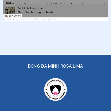
55
.
Ngày 05/4 - Thánh Vinh Sơn Phêriê
56
.
Ngày 02/4 Thánh Đa Minh Vũ Đình Tước
Đa Minh Rosa Lima
·
Các Thánh Dòng Đa MInh
57
.
Ngày 01/4 Chân phước Giu-se Gi-rốt-ti
58
.
Ngày 25/3 Thánh Maria Anphongsina
59
.
Ngày 11/3 Thánh Đa Minh Cẩm
60
.
Ngày 24/02 Chân phước Côn-tan-xi-ô Pha-bi-a-nô
61
.
Ngày 24/02 Chân phước Ni-côn Gô-nhi Chúa Lên
DÒNG ĐA MINH ROSA LIMA
Trời
62
.
Ngày 20/02 Chân phước Ki-tô-phơ Mi-lăng
63
.
Ngày 19/02 Chân phước An-va-rê Co-đô-ba
64
.
Ngày 18/02 Chân phước John Fiesole (Fra
Angelico), OP, Linh mục