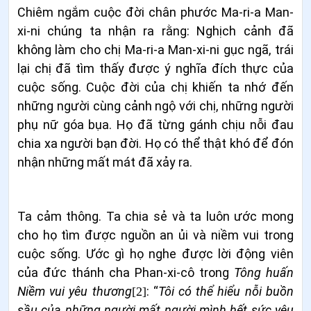
Chiêm ngắm cuộc đời chân phước Ma-ri-a Man-
xi-ni chúng ta nhận ra rằng: Nghịch cảnh đã
không làm cho chị Ma-ri-a Man-xi-ni gục ngã, trái
lại chị đã tìm thấy được ý nghĩa đích thực của
cuộc sống. Cuộc đời của chị khiến ta nhớ đến
những người cùng cảnh ngộ với chị, những người
phụ nữ góa bụa. Họ đã từng gánh chịu nỗi đau
chia xa người bạn đời. Họ có thể thật khó để đón
nhận những mất mát đã xảy ra.
Ta cảm thông. Ta chia sẻ và ta luôn ước mong
cho họ tìm được nguồn an ủi và niềm vui trong
cuộc sống. Ước gì họ nghe được lời động viên
của đức thánh cha Phan-xi-cô trong
Tông huấn
Niềm vui yêu thương
: “
Tôi có thể hiểu nỗi buồn
[2]
sầu của những người mất người mình hết sức yêu