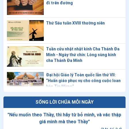
đi trên đường
14
.
Ngày 08/7-Chân phước A-ri-an Pho-tê-qui
15
.
Ngày 07/7-Chân phước Biển Đức XI
Thứ Sáu tuần XVIII thường niên
16
.
Ngày 04/7 Chân phước Ca-ta-ri-na Gia-rich
17
.
Ngày 04/7 - Chân phước Phê-rô Giắc-giô Phơ-rát-
Tuần cửu nhật nhật kính Cha Thánh Đa
xa-ti
Minh - Ngày thứ chín: Lòng sùng kính
cha Thánh Đa Minh
18
.
Ngày 30/6 - Thánh Vinh Sơn Đỗ Yến
Đại hội Giáo lý Toàn quốc lần thứ VII:
19
.
Ngày 27/6 - Thánh Tôma Toán
“Huấn giáo phục vụ cho công cuộc loan
báo Tin Mừng”
20
.
Ngày 26/6 Thánh Đa Minh Hê-na-rê Minh
21
.
Ngày 26/6 - Thánh Phanxico Đỗ Văn Chiểu
Giáo lý về Công đồng Vaticanô II: Bài 20
SỐNG LỜI CHÚA MỖI NGÀY
- Lời cầu nguyện phụng vụ của Giáo hội
22
.
Ngày 23/6 Chân phước In-nô-cen-tê V
"
Nếu muốn theo Thầy, thì hãy từ bỏ mình, và vác thập
giá mình mà theo Thầy
"
23
.
Ngày 20/6- Chân phước Magarita Epne
Thứ Năm tuần XVIII thường niên - Chúa