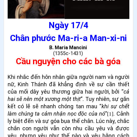
Ngày 17/4
Chân phước Ma
-
ri
-
a Man
-
xi
-
ni
B. Maria Mancini
(1355c-1431)
Cầu nguyện cho các bà góa
Khi nhắc đến hôn nhân giữa người nam và người
nữ, Kinh Thánh đã khẳng định về sự cần thiết
của mối dây yêu thương giữa hai người, bởi “
cả
hai sẽ nên một xương một thịt
”. Tuy nhiên, sự gắn
kết có lẽ sẽ nhanh chóng tan mau “
khi sự chết
làm chúng ta cảm nhận nọc độc của nó
”
. Cảnh
[1]
ly biệt đến và sự góa bụa thế chân. Lúc này, chắc
chắn con người vẫn còn nhu cầu yêu và được
yêu, nhưng yêu như thế nào và yêu bằng cách