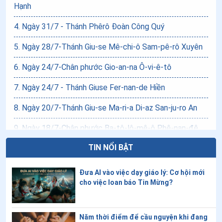
Hạnh
4
.
Ngày 31/7 - Thánh Phêrô Đoàn Công Quý
5
.
Ngày 28/7-Thánh Giu-se Mê-chi-ô Sam-pê-rô Xuyên
6
.
Ngày 24/7-Chân phước Gio-an-na Ô-vi-ê-tô
7
.
Ngày 24/7 - Thánh Giuse Fer-nan-de Hiền
8
.
Ngày 20/7-Thánh Giu-se Ma-ri-a Di-az San-ju-ro An
9
.
Ngày 18/7-Chân phước Ba-tô-lô-mê-ô Phê-nan-đê
TIN NỔI BẬT
10
.
Ngày 17/7 - Chân phước Xét-Lao
11
.
Ngày 13/7-Chân phước Gia-cô-bê Vô-ra-gi-lê
Đưa AI vào việc dạy giáo lý: Cơ hội mới
cho việc loan báo Tin Mừng?
12
.
Ngày 12/7-Thánh Clêmentê Inhaxiô Y
13
.
Ngày 09/7 - Thánh Gio-an Cô-lô-ni-a và các anh em
Năm thời điểm để cầu nguyện khi đang
tử đạo