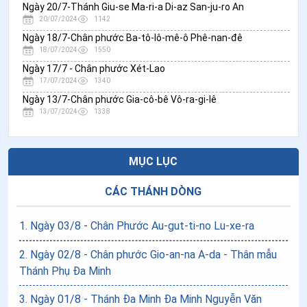
Ngày 20/7-Thánh Giu-se Ma-ri-a Di-az San-ju-ro An
20/07/2024
1142
Ngày 18/7-Chân phước Ba-tô-lô-mê-ô Phê-nan-đê
18/07/2024
1550
Ngày 17/7 - Chân phước Xét-Lao
17/07/2024
1340
Ngày 13/7-Chân phước Gia-cô-bê Vô-ra-gi-lê
13/07/2024
1338
MỤC LỤC
CÁC THÁNH DÒNG
1
.
Ngày 03/8 - Chân Phước Au-gut-ti-no Lu-xe-ra
2
.
Ngày 02/8 - Chân phước Gio-an-na A-da - Thân mẫu
Thánh Phụ Đa Minh
3
.
Ngày 01/8 - Thánh Đa Minh Đa Minh Nguyễn Văn