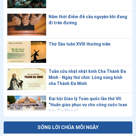
13
.
Ngày 09/7 - Thánh Gio-an Cô-lô-ni-a và các anh em
Năm thời điểm để cầu nguyện khi đang
tử đạo
đi trên đường
14
.
Ngày 08/7-Chân phước A-ri-an Pho-tê-qui
15
.
Ngày 07/7-Chân phước Biển Đức XI
Thứ Sáu tuần XVIII thường niên
16
.
Ngày 04/7 - Chân phước Phê-rô Giắc-giô Phơ-rát-
xa-ti
Tuần cửu nhật nhật kính Cha Thánh Đa
17
.
Ngày 04/7 Chân phước Ca-ta-ri-na Gia-rich
Minh - Ngày thứ chín: Lòng sùng kính
cha Thánh Đa Minh
18
.
Ngày 30/6 - Thánh Vinh Sơn Đỗ Yến
Đại hội Giáo lý Toàn quốc lần thứ VII:
19
.
Ngày 27/6 - Thánh Tôma Toán
“Huấn giáo phục vụ cho công cuộc loan
báo Tin Mừng”
20
.
Ngày 26/6 Thánh Đa Minh Hê-na-rê Minh
21
.
Ngày 26/6 - Thánh Phanxico Đỗ Văn Chiểu
Giáo lý về Công đồng Vaticanô II: Bài 20
SỐNG LỜI CHÚA MỖI NGÀY
- Lời cầu nguyện phụng vụ của Giáo hội