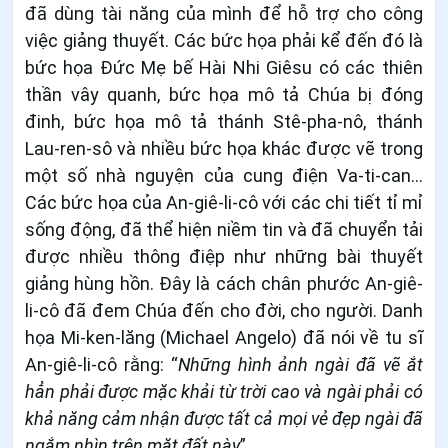
đã dùng tài năng của mình để hỗ trợ cho công
việc giảng thuyết. Các bức họa phải kể đến đó là
bức họa Đức Mẹ bế Hài Nhi Giêsu có các thiên
thần vây quanh, bức họa mô tả Chúa bị đóng
đinh, bức họa mô tả thánh Stê-pha-nô, thánh
Lau-ren-sô và nhiều bức họa khác được vẽ trong
một số nhà nguyện của cung điện Va-ti-can…
Các bức họa của An-giê-li-cô với các chi tiết tỉ mỉ
sống động, đã thể hiện niềm tin và đã chuyển tải
được nhiều thông điệp như những bài thuyết
giảng hùng hồn. Đây là cách chân phước An-giê-
li-cô đã đem Chúa đến cho đời, cho người. Danh
họa Mi-ken-lăng (Michael Angelo) đã nói về tu sĩ
An-giê-li-cô rằng: “
Những hình ảnh ngài đã vẽ ắt
hẳn phải được mặc khải từ trời cao và ngài phải có
khả năng cảm nhận được tất cả mọi vẻ đẹp ngài đã
ngắm nhìn trên mặt đất này
”.