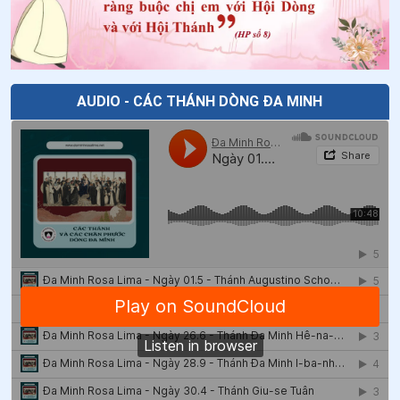
43
.
Ngày 07/5 - Chân phước An-bê-tô Bê-ga-mô
44
.
Ngày 05/5 Thánh Vinh Sơn Phê-ri-ê
45
.
Ngày 04/5 - Chân phước Ê-li-mi-a Bít-se-ri
AUDIO - CÁC THÁNH DÒNG ĐA MINH
46
.
Ngày 30/4 - Thánh Pio V - Giáo hoàng
47
.
Ngày 30/4 Thánh Giuse Tuân (Hoan)
48
.
Ngày 29/4 - Thánh Catarina
49
.
Ngày 27/4 Chân phước Hô-xan-na Cô-tô
50
.
Ngày 17/4 Chân phước Cơ-la-ra Gam-ba-cô-ta
51
.
Ngày 17/4 Chân phước Ma-ri-a Man-xi-ni
52
.
Ngày 14/4 Chân phước Phê-rô Gôn-đa-lê
53
.
Ngày 14/4 Thánh Alexandro Longo và các bạn tử