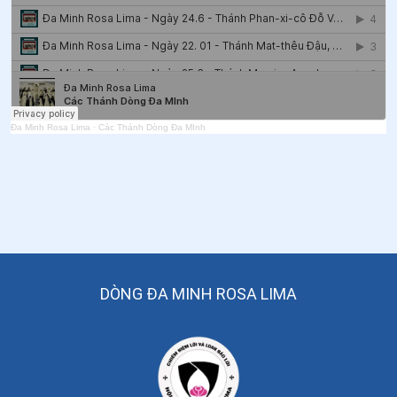
đạo
54
.
Ngày 13/4 Chân phước Ma-ga-ri-ta Cát-ten-lô
55
.
Ngày 05/4 - Thánh Vinh Sơn Phêriê
56
.
Ngày 02/4 Thánh Đa Minh Vũ Đình Tước
Đa Minh Rosa Lima
·
Các Thánh Dòng Đa MInh
57
.
Ngày 01/4 Chân phước Giu-se Gi-rốt-ti
58
.
Ngày 25/3 Thánh Maria Anphongsina
59
.
Ngày 11/3 Thánh Đa Minh Cẩm
60
.
Ngày 24/02 Chân phước Côn-tan-xi-ô Pha-bi-a-nô
DÒNG ĐA MINH ROSA LIMA
61
.
Ngày 24/02 Chân phước Ni-côn Gô-nhi Chúa Lên
Trời
62
.
Ngày 20/02 Chân phước Ki-tô-phơ Mi-lăng
63
.
Ngày 19/02 Chân phước An-va-rê Co-đô-ba