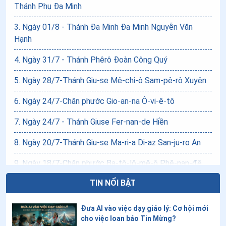
Thánh Phụ Đa Minh
3
.
Ngày 01/8 - Thánh Đa Minh Đa Minh Nguyễn Văn
Hạnh
4
.
Ngày 31/7 - Thánh Phêrô Đoàn Công Quý
5
.
Ngày 28/7-Thánh Giu-se Mê-chi-ô Sam-pê-rô Xuyên
6
.
Ngày 24/7-Chân phước Gio-an-na Ô-vi-ê-tô
7
.
Ngày 24/7 - Thánh Giuse Fer-nan-de Hiền
8
.
Ngày 20/7-Thánh Giu-se Ma-ri-a Di-az San-ju-ro An
9
.
Ngày 18/7-Chân phước Ba-tô-lô-mê-ô Phê-nan-đê
TIN NỔI BẬT
10
.
Ngày 17/7 - Chân phước Xét-Lao
11
.
Ngày 13/7-Chân phước Gia-cô-bê Vô-ra-gi-lê
Đưa AI vào việc dạy giáo lý: Cơ hội mới
cho việc loan báo Tin Mừng?
12
.
Ngày 12/7-Thánh Clêmentê Inhaxiô Y