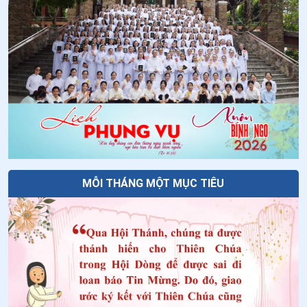
nhê-xi
33
.
Ngày 27/5 - Chân phước An-rê Phơ-ran-si
34
.
Ngày 26/5 - Thánh Henare Minh
35
.
Ngày 21/5-Chân phước Cô-lum-ba Ri-ê-ti
36
.
Ngày 21/5-Chân phước Gia Thịnh Ma-ri-a Cô-mi-ê
37
.
Ngày 19/5 Thánh Phan-xi-cô Côn-ghi-ta
38
.
Ngày 16/5-Chân phước Vơ-la-đi-mi Ghi-ca
MỖI THÁNG MỘT MỤC TIÊU
39
.
Ngày 15/5-Chân phước Gi-lê Vơ-Gie-la
40
.
Ngày 14/5-Chân phước An-rê A-bê-lơn
41
.
Ngày 13/5 Thánh I-men-đa Lam-bê-ti-ni
42
.
Ngày 10/5 Thánh An-tô-ni-ô