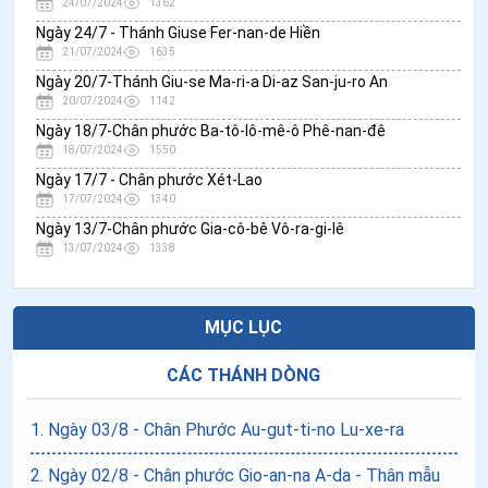
24/07/2024
1362
Ngày 24/7 - Thánh Giuse Fer-nan-de Hiền
21/07/2024
1635
Ngày 20/7-Thánh Giu-se Ma-ri-a Di-az San-ju-ro An
20/07/2024
1142
Ngày 18/7-Chân phước Ba-tô-lô-mê-ô Phê-nan-đê
18/07/2024
1550
Ngày 17/7 - Chân phước Xét-Lao
17/07/2024
1340
Ngày 13/7-Chân phước Gia-cô-bê Vô-ra-gi-lê
13/07/2024
1338
MỤC LỤC
CÁC THÁNH DÒNG
1
.
Ngày 03/8 - Chân Phước Au-gut-ti-no Lu-xe-ra
2
.
Ngày 02/8 - Chân phước Gio-an-na A-da - Thân mẫu