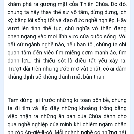
khám phá ra gương mặt của Thiên Chúa. Do đó,
chúng ta hãy thay thế sự vô tâm, dửng dưng, ích
kỷ, bằng lối sống tốt và đạo đức nghề nghiệp. Hãy
vượt lên tính thế tục, chủ nghĩa vô thần đang
chen ngang vào mọi lĩnh vực của cuộc sống. Với
bất cứ ngành nghề nào, nếu bạn tôi, chúng ta chỉ
quan tâm đến việc tìm miếng cơm manh áo, tìm
danh lợi… thì thiếu sót là điều tất yếu xảy ra.
Trượt dài trên những ước mơ vật chất, có ai dám
khẳng định sẽ không đánh mất bản thân.
Tạm dừng lại trước những lo toan bộn bề, chúng
ta đi tìm và lấp đầy những khoảng trống bằng
việc nhận ra những ân ban của Chúa dành cho
qua nghề nghiệp của mình khi chiêm ngắm chân
phước An-giê-li-cô. Mỗi ngành nghề có những nét