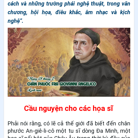
cách và những trường phái nghệ thuật, trong văn
chương, hội họa, điêu khắc, âm nhạc và kịch
nghệ”.
Cầu nguyện cho các họa sĩ
Phải nói rằng, có lẽ cả thế giới đã biết đến chân
phước An-giê-li-cô một tu sĩ dòng Đa Minh, một