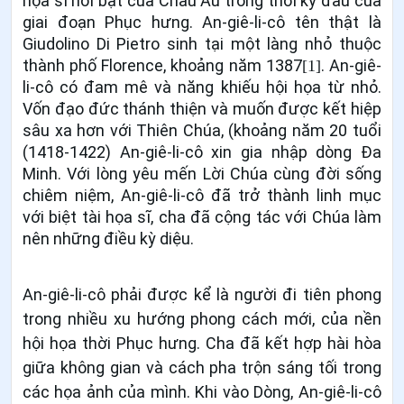
họa sĩ nổi bật của Châu Âu trong thời kỳ đầu của
giai đoạn Phục hưng. An-giê-li-cô tên thật là
Giudolino Di Pietro sinh tại một làng nhỏ thuộc
thành phố Florence, khoảng năm 1387
. An-giê-
[1]
li-cô có đam mê và năng khiếu hội họa từ nhỏ.
Vốn đạo đức thánh thiện và muốn được kết hiệp
sâu xa hơn với Thiên Chúa, (khoảng năm 20 tuổi
(1418-1422) An-giê-li-cô xin gia nhập dòng Đa
Minh. Với lòng yêu mến Lời Chúa cùng đời sống
chiêm niệm, An-giê-li-cô đã trở thành linh mục
với biệt tài họa sĩ, cha đã cộng tác với Chúa làm
nên những điều kỳ diệu.
An-giê-li-cô phải được kể là người đi tiên phong
trong nhiều xu hướng phong cách mới, của nền
hội họa thời Phục hưng. Cha đã kết hợp hài hòa
giữa không gian và cách pha trộn sáng tối trong
các họa ảnh của mình. Khi vào Dòng, An-giê-li-cô