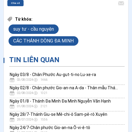
Chia sẻ
Từ khóa:
suy tư - cầu nguyện
CÁC THÁNH DÒNG ĐA MINH
TIN LIÊN QUAN
Ngày 03/8 - Chân Phước Au-gut-ti-no Lu-xe-ra
03/08/2024
1466
Ngày 02/8 - Chân phước Gio-an-na A-da - Thân mẫu Thánh Phụ Đa Minh
02/08/2024
1321
Ngày 01/8 - Thánh Đa Minh Đa Minh Nguyễn Văn Hạnh
01/08/2024
2121
Ngày 28/7-Thánh Giu-se Mê-chi-ô Sam-pê-rô Xuyên
28/07/2024
1556
Ngày 24/7-Chân phước Gio-an-na Ô-vi-ê-tô