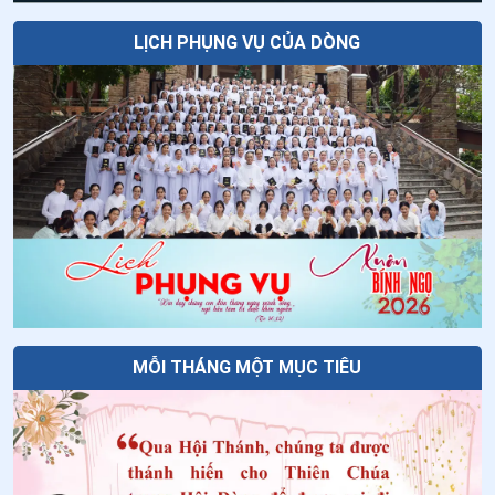
cha Thánh Đa Minh
33
.
Ngày 29/6 - Thánh Phêrô Tông đồ
LỊCH PHỤNG VỤ CỦA DÒNG
34
.
Ngày 28/6 - Thánh Irênê
35
.
Ngày 27/6 Thánh Tô-ma Toán
36
.
Ngày 27/6 - Thánh Cyrillô Alêxandria
37
.
Ngày 24/6 - Sinh nhật Thánh Gioan Tẩy Giả
38
.
Ngày 21/6 - Thánh Luy Gonzaga
39
.
Ngày 17/6 - Thánh Phêrô Phan Hữu Đa
40
.
Ngày 17/6 - Thánh Phêrô Phan Hữu Đa
MỖI THÁNG MỘT MỤC TIÊU
41
.
Ngày 16/6 - Các Thánh: Đa Minh Nguyên - Đa Minh
Nhi - Đa Minh Ng. Đức Mạo - Vincentê Tương - Anrê
Tường
42
.
Ngày 13/6 - Thánh Antôn Pađôva