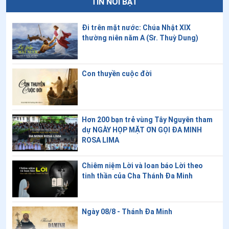
TIN NỔI BẬT
11
.
Ngày 26/7 - Thánh Gioakim và Anna
Đi trên mặt nước: Chúa Nhật XIX
12
.
Ngày 26/7 - Thánh An rê Phú Yên
thường niên năm A (Sr. Thuỳ Dung)
13
.
Ngày 25/7 - Thánh Giacôbê Tông đồ
14
.
Ngày 23/7 - Thánh Bighita
Con thuyền cuộc đời
15
.
Ngày 22/7 - Thánh Maria Madalêna
16
.
Ngày 15/7 - Thánh Bônaventura
Hơn 200 bạn trẻ vùng Tây Nguyên tham
dự NGÀY HỌP MẶT ƠN GỌI ĐA MINH
17
.
Ngày 15/7 - Thánh Phêrô Nguyễn Bá Tuần
ROSA LIMA
18
.
Ngày 15/7 - Thánh Anrê Nguyễn Kim Thông
Chiêm niệm Lời và loan báo Lời theo
tinh thần của Cha Thánh Đa Minh
19
.
Ngày 14/7 - Thánh Camilo Lenti
20
.
Ngày 13/7 - Thánh Henry II
Ngày 08/8 - Thánh Đa Minh
21
.
Ngày 12/7 - Thánh Anê Lê Thị Thành