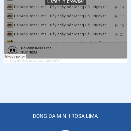
52
.
Ngày 05/6 Thánh Ða Minh Toại và Thánh Ða Minh
Huyên
53
.
Ngày 03/6 Thánh Phaolô Vũ Văn Đổng
54
.
Ngày 03/6 Thánh Phaolô Vũ Văn Ðổng (Dương)
55
.
Ngày 03/6 - Thánh Carôlô Lwanga và các bạn tử
đạo
Hội Dòng Đa Minh Rosa Lima
·
SUY NIỆM
56
.
Ngày 02/6 Thánh Ða Minh Ninh
57
.
Ngày 01/6 - Thánh Scalabrini
58
.
Ngày 01/6 Thánh Giuse Túc
59
.
Ngày 01/6 - Thánh Justinô
60
.
Ngày 29/5 - Thánh Phaolô VI
DÒNG ĐA MINH ROSA LIMA
61
.
Ngày 28/5 - Thánh Phaolô Hạnh