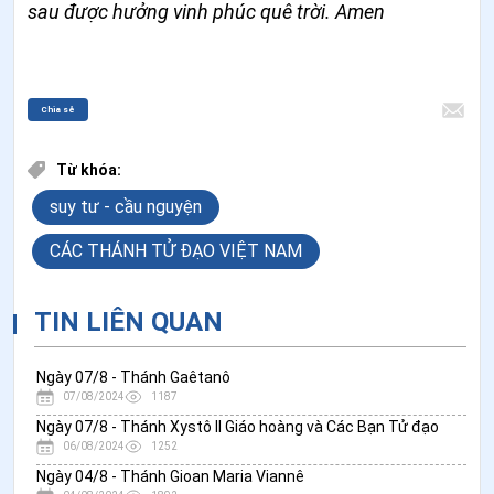
sau được hưởng vinh phúc quê trời. Amen
Chia sẻ
Từ khóa:
suy tư - cầu nguyện
CÁC THÁNH TỬ ĐẠO VIỆT NAM
TIN LIÊN QUAN
Ngày 07/8 - Thánh Gaêtanô
07/08/2024
1187
Ngày 07/8 - Thánh Xystô II Giáo hoàng và Các Bạn Tử đạo
06/08/2024
1252
Ngày 04/8 - Thánh Gioan Maria Viannê