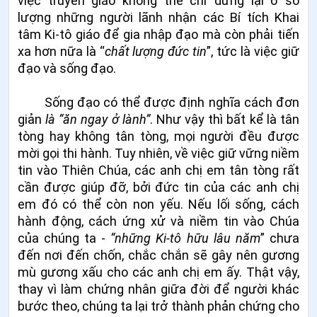
việc truyền giáo không thể chỉ dừng lại ở số
lượng những người lãnh nhận các Bí tích Khai
tâm Ki-tô giáo để gia nhập đạo mà còn phải tiến
xa hơn nữa là “
chất lượng đức tin
”, tức là việc giữ
đạo và sống đạo.
Sống đạo có thể được định nghĩa cách đơn
giản
là “ăn ngay ở lành”
. Như vậy thì bất kể là tân
tòng hay không tân tòng, mọi người đều được
mời gọi thi hành. Tuy nhiên, về việc giữ vững niềm
tin vào Thiên Chúa, các anh chị em tân tòng rất
cần được giúp đỡ, bởi đức tin của các anh chị
em đó có thể còn non yếu. Nếu lối sống, cách
hành động, cách ứng xử và niềm tin vào Chúa
của chúng ta -
“những Ki-tô hữu lâu năm
” chưa
đến nơi đến chốn, chắc chắn sẽ gây nên gương
mù gương xấu cho các anh chị em ấy. Thật vậy,
thay vì làm chứng nhân giữa đời để người khác
bước theo, chúng ta lại trở thành phản chứng cho