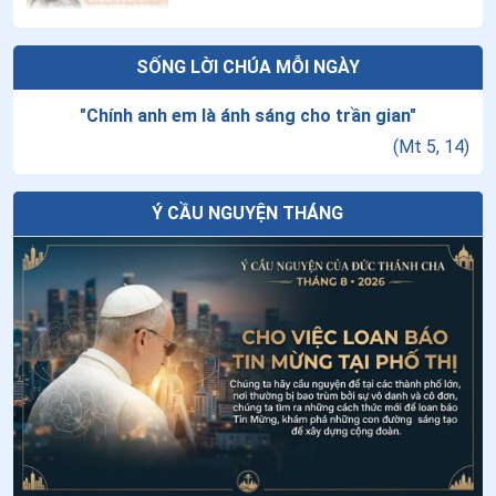
22
.
Ngày 12/7 - Thánh Phêrô Hoàng Khanh
Thứ Bảy tuần VXIII thường niên - Thánh
SỐNG LỜI CHÚA MỖI NGÀY
23
.
Ngày 11/7 - Thánh Biển Đức
Đa Minh
"
Chính anh em là ánh sáng cho trần gian
"
24
.
Ngày 10/7 - Thánh Phêrô Nguyễn Khắc Tự
(
Mt 5, 14
)
Đưa AI vào việc dạy giáo lý: Cơ hội mới
25
.
Ngày 10/7 - Thánh An tôn Nguyễn Hữu Quỳnh (Năm)
cho việc loan báo Tin Mừng?
26
.
Ngày 06/7 - Thánh Maria Goretti
Ý CẦU NGUYỆN THÁNG
27
.
Ngày 05/7 - Thánh Antôn Maria Zacaria
Năm thời điểm để cầu nguyện khi đang
đi trên đường
28
.
Ngày 04/7 - Thánh Êlisabet Bồ Đào Nha
29
.
Ngày 04/7 Thánh Giuse Nguyễn Đình Uyển
Thứ Sáu tuần XVIII thường niên
30
.
Ngày 03/7 - Thánh Philipphê Phan Văn Minh
31
.
Ngày 03/7 - Thánh Tôma tông đồ
Tuần cửu nhật nhật kính Cha Thánh Đa
32
.
Ngày 29/6 - Thánh Phaolô Tông đồ
Minh - Ngày thứ chín: Lòng sùng kính