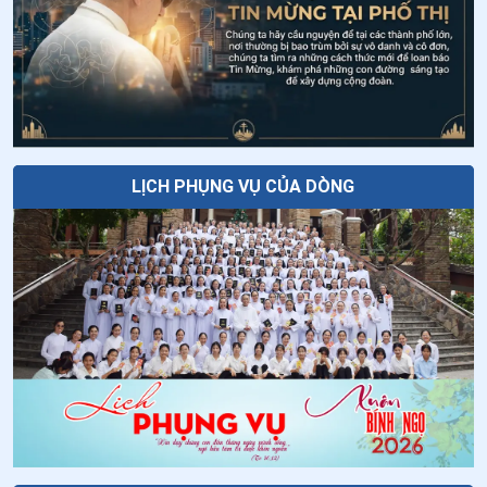
Năm thời điểm để cầu nguyện khi đang
28
.
Ngày 10/6 chân phước Gio-an Đa Minh
đi trên đường
29
.
Ngày 08/6 Chân phước Đi-a-na và Xê-xi-li-a
Thứ Sáu tuần XVIII thường niên
30
.
Ngày 04/6 thánh Phê-rô Vê-rô-na
31
.
Ngày 02/6 Chân phước Xa-đốc và 48 anh em tử đạo
LỊCH PHỤNG VỤ CỦA DÒNG
32
.
Ngày 30/5 - Chân phước Gia-cô-bê Sa-lô-môn
33
.
Ngày 29/5 - Chân phước Ghi-giôm A-nô và các bạn
tử đạo
34
.
Ngày 28/5 - Chân phước Ma-ri-a Ba-tô-lô-mê-ô Ba-
nhê-xi
35
.
Ngày 27/5 - Chân phước An-rê Phơ-ran-si
36
.
Ngày 26/5 - Thánh Henare Minh
37
.
Ngày 21/5-Chân phước Cô-lum-ba Ri-ê-ti