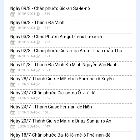
Ngày 09/8 - Chân phước Gio-an Sa-le-nô
09/08/2024
1349
Ngày 08/8 - Thánh Đa Minh
08/08/2024
1846
Ngày 03/8 - Chân Phước Au-gut-ti-no Lu-xe-ra
03/08/2024
1467
Ngày 02/8 - Chân phước Gio-an-na A-da - Thân mẫu Thánh Phụ Đa Minh
02/08/2024
1321
Ngày 01/8 - Thánh Đa Minh Đa Minh Nguyễn Văn Hạnh
01/08/2024
2121
Ngày 28/7-Thánh Giu-se Mê-chi-ô Sam-pê-rô Xuyên
28/07/2024
1557
Ngày 24/7-Chân phước Gio-an-na Ô-vi-ê-tô
24/07/2024
1362
Ngày 24/7 - Thánh Giuse Fer-nan-de Hiền
21/07/2024
1635
Ngày 20/7-Thánh Giu-se Ma-ri-a Di-az San-ju-ro An
20/07/2024
1143
Ngày 18/7-Chân phước Ba-tô-lô-mê-ô Phê-nan-đê