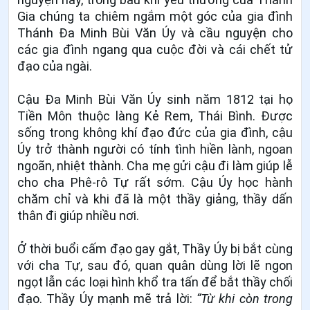
Gia chúng ta chiêm ngắm một góc của gia đình
Thánh Ða Minh Bùi Văn Úy và cầu nguyện cho
các gia đình ngang qua cuộc đời và cái chết tử
đạo của ngài.
Cậu Đa Minh Bùi Văn Úy sinh năm 1812 tại họ
Tiền Môn thuộc làng Kẻ Rem, Thái Bình. Được
sống trong không khí đạo đức của gia đình, cậu
Úy trở thành người có tính tình hiền lành, ngoan
ngoãn, nhiệt thành. Cha mẹ gửi cậu đi làm giúp lễ
cho cha Phê-rô Tự rất sớm. Cậu Úy học hành
chăm chỉ và khi đã là một thầy giảng, thầy dấn
thân đi giúp nhiều nơi.
Ở thời buổi cấm đạo gay gắt, Thầy Úy bị bắt cùng
với cha Tự, sau đó, quan quân dùng lời lẽ ngon
ngọt lẫn các loại hình khổ tra tấn để bắt thầy chối
đạo. Thầy Úy mạnh mẽ trả lời:
“Từ khi còn trong