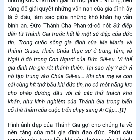
những khó khăn nan giải từ mọi phía… Nhưng, nền
tảng để giải quyết những vấn nạn của gia đình ấy
là ở đâu, làm sao giữa những khó khăn họ vẫn
bình an. Đức Thánh Cha Phan-xi-cô nói:
Sứ điệp
đến từ Thánh Gia trước hết là một sứ điệp của đức
tin. Trong cuộc sống gia đình của Mẹ Maria và
thánh Giuse, Thiên Chúa thực sự ở trung tâm, và
Ngài ở đó trong Con Người của Đức Giê-su. Vì thế
gia đình
Na-gia-rét
thánh thiện. Tại sao vậy ? Bởi vì
nó tập trung vào Chúa Giê-su… Khi cha mẹ và con
cái cùng hít thở bầu khí đức tin, họ có một năng lực
cho phép đương đầu với cả các thử thách khó
khăn, như kinh nghiệm của Thánh Gia trong biến
cố thê thảm của cuộc trốn chạy sang Ai Cập...
[1]
Hình ảnh đẹp của Thánh Gia gợi cho chúng ta về
nền tảng của một gia đình đạo đức. Phút cầu
nguyện này, trong bầu khí yêu thương của Thánh