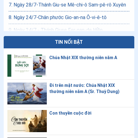
7
.
Ngày 28/7-Thánh Giu-se Mê-chi-ô Sam-pê-rô Xuyên
8
.
Ngày 24/7-Chân phước Gio-an-na Ô-vi-ê-tô
9
.
Ngày 24/7 - Thánh Giuse Fer-nan-de Hiền
TIN NỔI BẬT
10
.
Ngày 20/7-Thánh Giu-se Ma-ri-a Di-az San-ju-ro An
11
.
Ngày 18/7-Chân phước Ba-tô-lô-mê-ô Phê-nan-đê
Chúa Nhật XIX thường niên năm A
12
.
Ngày 17/7 - Chân phước Xét-Lao
13
.
Ngày 13/7-Chân phước Gia-cô-bê Vô-ra-gi-lê
Đi trên mặt nước: Chúa Nhật XIX
thường niên năm A (Sr. Thuỳ Dung)
14
.
Ngày 12/7-Thánh Clêmentê Inhaxiô Y
15
.
Ngày 09/7 - Thánh Gio-an Cô-lô-ni-a và các anh em
tử đạo
Con thuyền cuộc đời
16
.
Ngày 08/7-Chân phước A-ri-an Pho-tê-qui