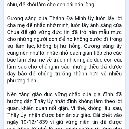
chịu, để khỏi làm cho con cái nản lòng.
Gương sáng của Thánh Đa Minh Úy luôn lấy lời
cha mẹ để nhắc nhở mình, luôn lấy ánh sáng của
Chúa để giữ vững đức tin đã trở nên mẫu mực
cho những người con để họ không bước đi trong
sự lầm lạc, không bị hư hỏng. Gương sáng ấy
cũng nên như lời nhắc nhở cách gián tiếp cho các
bậc làm cha mẹ về trách nhiệm giáo dục con cái,
làm sao cho chúng in sâu những điều đã được
dạy bảo để chúng trưởng thành hơn về nhiều
phương diện.
Nền tảng giáo dục vững chắc của gia đình đã
hướng dẫn Thầy Úy nhất định không làm theo lời
quan, khiến quan nổi giận. Vì thế, không lâu sau,
Thầy Úy
nhận được bản án xử giảo. Cái chết vào
ngày 19/12/1839 vì giữ vững niền tin đã được
vun trồng từ nhỏ, là một minh chứng rõ ràng cho