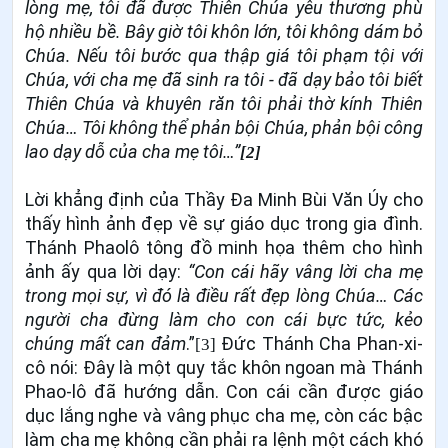
lòng mẹ, tôi đã được Thiên Chúa yêu thương phù
hộ nhiều bề. Bây giờ tôi khôn lớn, tôi không dám bỏ
Chúa. Nếu tôi bước qua thập giá tôi phạm tội với
Chúa, với cha mẹ đã sinh ra tôi - đã dạy bảo tôi biết
Thiên Chúa và khuyên răn tôi phải thờ kính Thiên
Chúa… Tôi không thể phản bội Chúa, phản bội công
lao dạy dỗ của cha mẹ tôi…”
[2]
Lời khẳng định của Thầy Đa Minh Bùi Văn Úy cho
thấy hình ảnh đẹp về sự giáo dục trong gia đình.
Thánh Phaolô tông đồ minh họa thêm cho hình
ảnh ấy qua lời dạy:
“Con cái hãy vâng lời cha mẹ
trong mọi sự, vì đó là điều rất đẹp lòng Chúa… Các
người cha đừng làm cho con cái bực tức, kẻo
chúng mất can đảm
.”
Đức Thánh Cha Phan-xi-
[3]
cô nói: Đây là một quy tắc khôn ngoan mà Thánh
Phao-lô đã hướng dẫn. Con cái cần được giáo
dục lắng nghe và vâng phục cha mẹ, còn các bậc
làm cha mẹ không cần phải ra lệnh một cách khó