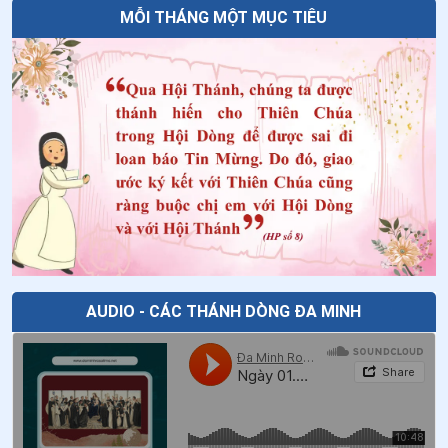
MỖI THÁNG MỘT MỤC TIÊU
38
.
Ngày 21/5-Chân phước Gia Thịnh Ma-ri-a Cô-mi-ê
39
.
Ngày 19/5 Thánh Phan-xi-cô Côn-ghi-ta
40
.
Ngày 16/5-Chân phước Vơ-la-đi-mi Ghi-ca
41
.
Ngày 15/5-Chân phước Gi-lê Vơ-Gie-la
42
.
Ngày 14/5-Chân phước An-rê A-bê-lơn
43
.
Ngày 13/5 Thánh I-men-đa Lam-bê-ti-ni
44
.
Ngày 10/5 Thánh An-tô-ni-ô
AUDIO - CÁC THÁNH DÒNG ĐA MINH
45
.
Ngày 07/5 - Chân phước An-bê-tô Bê-ga-mô
46
.
Ngày 05/5 Thánh Vinh Sơn Phê-ri-ê
47
.
Ngày 04/5 - Chân phước Ê-li-mi-a Bít-se-ri