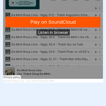
48
.
Ngày 30/4 Thánh Giuse Tuân (Hoan)
49
.
Ngày 30/4 - Thánh Pio V - Giáo hoàng
50
.
Ngày 29/4 - Thánh Catarina
51
.
Ngày 27/4 Chân phước Hô-xan-na Cô-tô
52
.
Ngày 17/4 Chân phước Ma-ri-a Man-xi-ni
53
.
Ngày 17/4 Chân phước Cơ-la-ra Gam-ba-cô-ta
54
.
Ngày 14/4 Chân phước Phê-rô Gôn-đa-lê
55
.
Ngày 14/4 Thánh Alexandro Longo và các bạn tử
đạo
Đa Minh Rosa Lima
·
Các Thánh Dòng Đa MInh
56
.
Ngày 13/4 Chân phước Ma-ga-ri-ta Cát-ten-lô
57
.
Ngày 05/4 - Thánh Vinh Sơn Phêriê
58
.
Ngày 02/4 Thánh Đa Minh Vũ Đình Tước