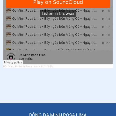
Hội Dòng Đa Minh Rosa Lima
·
SUY NIỆM
DÒNG ĐA MINH ROSA LIMA