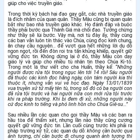
giúp cho việc truyền giáo.
Trong thời kỳ bách hại đạo gay gắt, các nhà truyền giáo
là đích nhắm của quan quân. Thầy Mậu cũng bị quan quân
bắt như bao nhà truyền giáo khác. Họ đánh đập và buộc
thầy phải bước qua Thánh Giá mà chối đạo. Tưởng chừng
như thầy sẽ lùi bước. Vậy mà, nơi tù đày ấy, thầy cùng
các bạn vẫn luôn tín thác vào Chúa, cùng đọc kinh chung,
ăn chay cầu nguyện… để vượt qua hết những lời dụ dỗ
ngon ngọt, rồi đến đòn roi tra tấn khủng khiếp, quyết giữ
vững đức tin. Không dừng lại ở đó, thầy Mậu còn dạy
giáo lý và giúp cho nhiều tù nhân tin theo Chúa Ki-tô.
Trong một lá thư viết cho cha Huấn, thầy kể:
“Những
người được rửa tội trong ngục lên tới 14 rồi! Sáu người
đã thuộc các kinh đọc hằng ngày, còn tám người kia thì
thuộc ít, nhưng vẫn vui vẻ học đạo. Ngày 13/01/1839
vua truyền xử tử mấy tên tù, trong số đó có ba người con
đã rửa tội trước và hai người nữa con mới rửa tội trước
khi ra pháp trường. Khi bị đem đi xử, những người này
cứ đọc kinh to tiếng và phó linh hồn cho Chúa Giê-su…”
Sau nhiều lần các quan cho gọi thầy Mậu và các bạn ra
hầu tòa để thẩm xét, nhưng lần nào thầy cũng cương
quyết giữ vững đức tin. Lần cuối cùng trước khi phải ra
pháp trường xử tử, các quan dụ dỗ:
không cần bước qua
ảnh tượng, chỉ cần bước đi chung quanh ảnh tượng thì