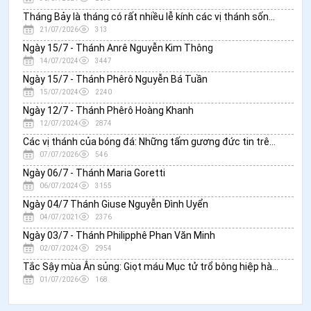
Tháng Bảy là tháng có rất nhiều lễ kính các vị thánh sống bậc hôn nhân
21/07/2026
313
Ngày 15/7 - Thánh Anrê Nguyễn Kim Thông
14/07/2024
3447
Ngày 15/7 - Thánh Phêrô Nguyễn Bá Tuần
15/07/2024
2240
Ngày 12/7 - Thánh Phêrô Hoàng Khanh
12/07/2024
2874
Các vị thánh của bóng đá: Những tấm gương đức tin trên sân cỏ và trong cuộc sống
07/07/2026
546
Ngày 06/7 - Thánh Maria Goretti
06/07/2024
3155
Ngày 04/7 Thánh Giuse Nguyễn Đình Uyển
04/07/2021
2376
Ngày 03/7 - Thánh Philipphê Phan Văn Minh
02/07/2024
2954
Tắc Sậy mùa Ân sủng: Giọt máu Mục tử trổ bông hiệp hành
01/07/2026
168