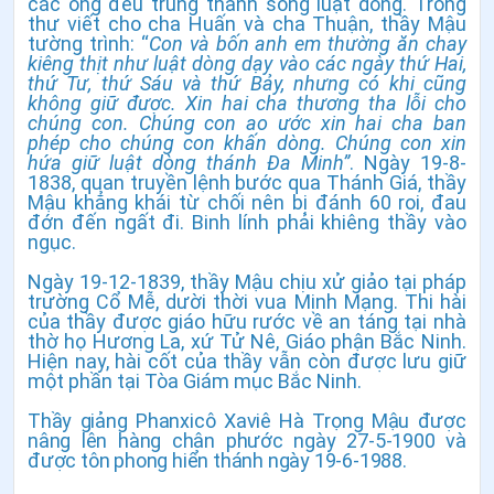
các ông đều trung thành sống luật dòng. Trong
thư viết cho cha Huấn và cha Thuận, thầy Mậu
tường trình: “
Con và bốn anh em thường ăn chay
kiêng thịt như luật dòng dạy vào các ngày thứ Hai,
thứ Tư, thứ Sáu và thứ Bảy, nhưng có khi cũng
không giữ được. Xin hai cha thương tha lỗi cho
chúng con. Chúng con ao ước xin hai cha ban
phép cho chúng con khấn dòng. Chúng con xin
hứa giữ luật dòng thánh Đa Minh”
. Ngày 19-8-
1838, quan truyền lệnh bước qua Thánh Giá, thầy
Mậu khẳng khái từ chối nên bị đánh 60 roi, đau
đớn đến ngất đi. Binh lính phải khiêng thầy vào
ngục.
Ngày 19-12-1839, thầy Mậu chịu xử giảo tại pháp
trường Cổ Mễ, dười thời vua Minh Mạng. Thi hài
của thầy được giáo hữu rước về an táng tại nhà
thờ họ Hương La, xứ Tử Nê, Giáo phận Bắc Ninh.
Hiện nay, hài cốt của thầy vẫn còn được lưu giữ
một phần tại Tòa Giám mục Bắc Ninh.
Thầy giảng Phanxicô Xaviê Hà Trọng Mậu được
nâng lên hàng chân phước ngày 27-5-1900 và
được tôn phong hiển thánh ngày 19-6-1988.