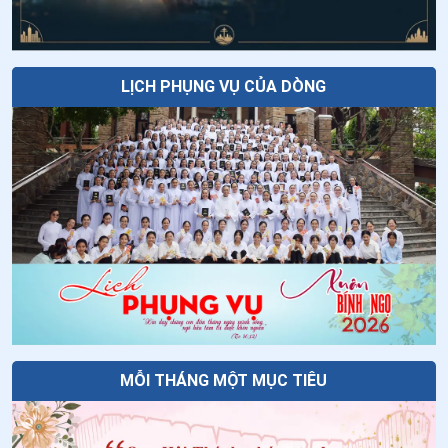
tinh thần của Cha Thánh Đa Minh
LỊCH PHỤNG VỤ CỦA DÒNG
MỖI THÁNG MỘT MỤC TIÊU