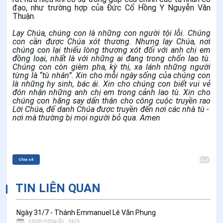
đạo, như trường hợp của Đức Cố Hồng Y Nguyễn Văn
Thuận.
Lạy Chúa, chúng con là những con người tội lỗi. Chúng
con cần được Chúa xót thương. Nhưng lạy Chúa, nơi
chúng con lại thiếu lòng thương xót đối với anh chị em
đồng loại, nhất là với những ai đang trong chốn lao tù.
Chúng con còn gièm pha, kỳ thị, xa lánh những người
từng là “tù nhân”. Xin cho mỗi ngày sống của chúng con
là những hy sinh, bác ái. Xin cho chúng con biết vui vẻ
đón nhận những anh chị em trong cảnh lao tù. Xin cho
chúng con hăng say dấn thân cho công cuộc truyền rao
Lời Chúa, để danh Chúa được truyền đến nơi các nhà tù -
nơi mà thường bị mọi người bỏ qua. Amen
Chia sẻ
TIN LIÊN QUAN
Ngày 31/7 - Thánh Emmanuel Lê Văn Phụng
30/07/2024
2673