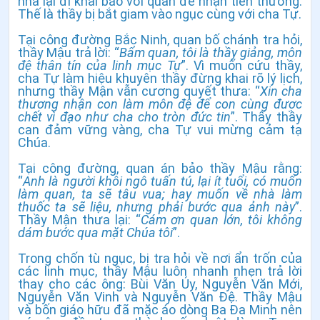
nhà lại đi khai báo với quan để nhận tiền thưởng.
Thế là thầy bị bắt giam vào ngục cùng với cha Tự.
Tại công đường Bắc Ninh, quan bố chánh tra hỏi,
thầy Mậu trả lời: “
Bẩm quan, tôi là thầy giảng, môn
đệ thân tín của linh mục Tự
”. Vì muốn cứu thầy,
cha Tự làm hiệu khuyên thầy đừng khai rõ lý lịch,
nhưng thầy Mận vẫn cương quyết thưa: “
Xin cha
thương nhận con làm môn đệ để con cùng được
chết vì đạo như cha cho tròn đức tin
”. Thấy thầy
can đảm vững vàng, cha Tự vui mừng cảm tạ
Chúa.
Tại công đường, quan án bảo thầy Mậu rằng:
“
Anh là người khôi ngô tuấn tú, lại ít tuổi, có muốn
làm quan, ta sẽ tâu vua; hay muốn về nhà làm
thuốc ta sẽ liệu, nhưng phải bước qua ảnh này
”.
Thầy Mận thưa lại: “
Cám ơn quan lớn, tôi không
dám bước qua mặt Chúa tôi
”.
Trong chốn tù ngục, bị tra hỏi về nơi ẩn trốn của
các linh mục, thầy Mậu luôn nhanh nhẹn trả lời
thay cho các ông: Bùi Văn Úy, Nguyễn Văn Mới,
Nguyễn Văn Vinh và Nguyễn Văn Đệ. Thầy Mậu
và bốn giáo hữu đã mặc áo dòng Ba Đa Minh nên