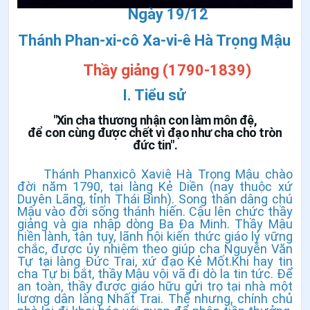
Ngày 19/12
Thánh
Phan-xi-cô Xa-vi-ê Hà Trọng Mậu
Thầy giảng
(1790-1839)
I. Tiểu sử
"Xin cha thương nhận con làm môn đệ,
để con cùng được chết vì đạo như cha cho tròn
đức tin".
Thánh Phanxicô Xaviê Hà Trọng Mậu chào
đời năm 1790, tại làng Kẻ Diền (nay thuộc xứ
Duyên Lãng, tỉnh Thái Bình). Song thân dâng chú
Mậu vào đời sống thánh hiến. Cậu lên chức thầy
giảng và gia nhập dòng Ba Đa Minh. Thầy Mậu
hiền lành, tận tụy, lãnh hội kiến thức giáo lý vững
chắc, được ủy nhiệm theo giúp cha Nguyễn Văn
Tự tại làng Đức Trai, xứ đạo Kẻ Mốt.Khi hay tin
cha Tự bị bắt, thầy Mậu vội vã đi dò la tin tức. Để
an toàn, thầy được giáo hữu gửi trọ tại nhà một
lương dân làng Nhất Trai. Thế nhưng, chính chủ