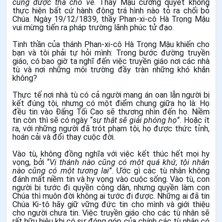
cũng được thả cho về
. Thầy Mậu cương quyết không
thực hiện bất cứ hành động trá hình nào tỏ ra chối bỏ
Chúa. Ngày 19/12/1839, thầy Phan-xi-cô Hà Trọng Mậu
vui mừng tiến ra pháp trường lãnh phúc tử đạo.
Tinh thần của thánh Phan-xi-cô Hà Trọng Mậu khiến cho
bạn và tôi phải tự hỏi mình: Trong bước đường truyền
giáo, có bao giờ ta nghĩ đến việc truyền giáo nơi các nhà
tù và nơi những môi trường đầy tràn những khó khăn
không?
Thực tế nơi nhà tù có cả người mang án oan lẫn người bị
kết đúng tội, nhưng có một điểm chung giữa họ là: Họ
đều tin vào Đấng Tối Cao sẽ thương nhìn đến họ. Niềm
tin còn thì sẽ có ngày “
sự thật sẽ giải phóng họ
”. Hoặc ít
ra, với những người đã trót phạm tội, họ được thức tỉnh,
hoán cải và đổi thay cuộc đời.
Vào tù, không đồng nghĩa với việc kết thúc hết mọi hy
vọng, bởi “
Vị thánh nào cũng có một quá khứ, tội nhân
nào cũng có một tương lai
”. Ước gì các tù nhân không
đánh mất niềm tin và hy vọng vào cuộc sống. Vào tù, con
người bị tước đi quyền công dân, nhưng quyền làm con
Chúa thì muôn đời không ai tước đi được. Những ai đã tin
Chúa Ki-tô hãy giữ vững đức tin cho mình và giới thiệu
cho người chưa tin. Việc truyền giáo cho các tù nhân sẽ
rất hữu hiệu khi có sự đóng góp của chính các tù nhân có