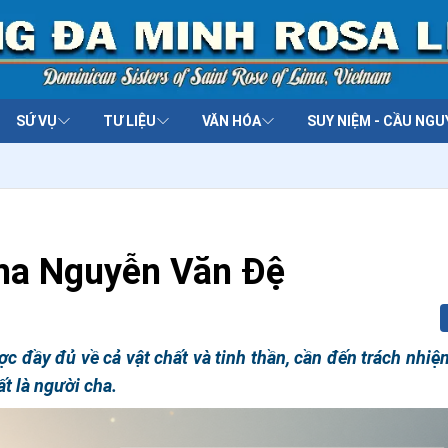
SỨ VỤ
TƯ LIỆU
VĂN HÓA
SUY NIỆM - CẦU NGU
ma Nguyễn Văn Đệ
c đầy đủ về cả vật chất và tinh thần, cần đến trách nhiệ
ất là người cha.