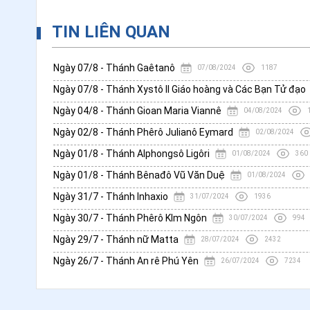
TIN LIÊN QUAN
Ngày 07/8 - Thánh Gaêtanô
07/08/2024
1187
Ngày 07/8 - Thánh Xystô II Giáo hoàng và Các Bạn Tử đạo
Ngày 04/8 - Thánh Gioan Maria Viannê
04/08/2024
Ngày 02/8 - Thánh Phêrô Julianô Eymard
02/08/2024
Ngày 01/8 - Thánh Alphongsô Ligôri
01/08/2024
360
Ngày 01/8 - Thánh Bênađô Vũ Văn Duệ
01/08/2024
Ngày 31/7 - Thánh Inhaxio
31/07/2024
1936
Ngày 30/7 - Thánh Phêrô KIm Ngôn
30/07/2024
994
Ngày 29/7 - Thánh nữ Matta
28/07/2024
2432
Ngày 26/7 - Thánh An rê Phú Yên
26/07/2024
7234