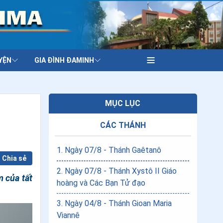
YỆN
GIA ĐÌNH ĐAMINH
MỤC LỤC
CÁC THÁNH
1
.
Ngày 07/8 - Thánh Gaêtanô
Chia sẻ
2
.
Ngày 07/8 - Thánh Xystô II Giáo
m của tất
hoàng và Các Bạn Tử đạo
3
.
Ngày 04/8 - Thánh Gioan Maria
Viannê