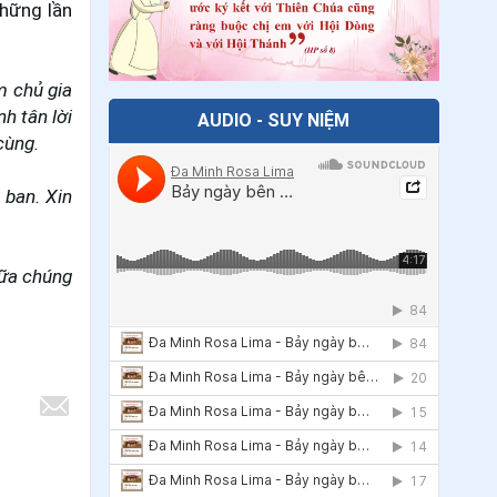
những lần
28
.
Ngày 04/7 - Thánh Êlisabet Bồ
Đào Nha
m chủ gia
29
.
Ngày 04/7 Thánh Giuse Nguyễn
h tân lời
AUDIO - SUY NIỆM
Đình Uyển
cùng.
30
.
Ngày 03/7 - Thánh Tôma tông đồ
 ban. Xin
31
.
Ngày 03/7 - Thánh Philipphê Phan
Văn Minh
iữa chúng
32
.
Ngày 29/6 - Thánh Phaolô Tông
đồ
33
.
Ngày 29/6 - Thánh Phêrô Tông đồ
34
.
Ngày 28/6 - Thánh Irênê
35
.
Ngày 27/6 Thánh Tô-ma Toán