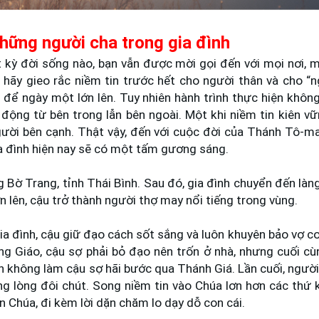
hững người cha trong gia đình
t kỳ đời sống nào, bạn vẫn được mời gọi đến với mọi nơi, 
 hãy gieo rắc niềm tin trước hết cho người thân và cho “
 để ngày một lớn lên. Tuy nhiên hành trình thực hiện không
động từ bên trong lẫn bên ngoài. Một khi niềm tin kiên v
gười bên cạnh. Thật vậy, đến với cuộc đời của Thánh Tô-
a đình hiện nay sẽ có một tấm gương sáng.
Bờ Trang, tỉnh Thái Bình. Sau đó, gia đình chuyển đến làn
n lên, cậu trở thành người thợ may nổi tiếng trong vùng.
 gia đình, cậu giữ đạo cách sốt sắng và luôn khuyên bảo vợ co
g Giáo, cậu sợ phải bỏ đạo nên trốn ở nhà, nhưng cuối cù
 không làm cậu sợ hãi bước qua Thánh Giá. Lần cuối, người 
g lòng đôi chút. Song niềm tin vào Chúa lơn hơn các thứ 
ến Chúa, đi kèm lời dặn chăm lo dạy dỗ con cái.