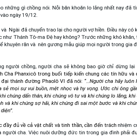
 những gì chồng nói. Nỗi băn khoăn lo lắng nhất nay đã tì
 vào ngày 19/12.
 và
Ngài đã chuyển trao lại cho người vợ hiền. Điều này có 
ược như Thánh Tô-ma Đệ hay không? Trước những khó khăn,
để khuyên răn và
nên gương mẫu giúp mọi người trong gia 
g người chồng, người cha sẽ không bao giờ chỉ dừng lại ở
 Cha Phanxicô trong buổi tiếp kiến chung các tín hữu và
đại thánh đường Phaolô VI đã nói: “
…Người cha hãy luôn 
ia sẻ mọi sự vui buồn, mệt nhọc và hy vọng. Ước chi ông gầ
khi chúng dấn thân, khi chúng vô tư và khi chúng lo lắng, khi
ĩnh và khi chúng sợ hãi, khi chúng đi sai một bước và khi chún
diện”.
 đầy đủ về cả vật chất và tinh thần, cần đến trách
nhiệm c
là người cha. Việc nuôi dưỡng đức tin trong gia đình phải 