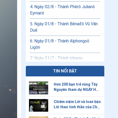
4
.
Ngày 02/8 - Thánh Phêrô Julianô
Eymard
5
.
Ngày 01/8 - Thánh Bênađô Vũ Văn
Duệ
6
.
Ngày 01/8 - Thánh Alphongsô
Ligôri
7
.
Ngày 31/7 - Thánh Inhaxio
8
.
Ngày 31/7 - Thánh Emmanuel Lê
TIN NỔI BẬT
Văn Phụng
Hơn 200 bạn trẻ vùng Tây
9
.
Ngày 30/7 - Thánh Phêrô KIm
Nguyên tham dự NGÀY HỌP
Ngôn
MẶT ƠN GỌI ĐA MINH
ROSA LIMA
Chiêm niệm Lời và loan báo
10
.
Ngày 29/7 - Thánh nữ Matta
Lời theo tinh thần của Cha
Thánh Đa Minh
11
.
Ngày 26/7 - Thánh Gioakim và