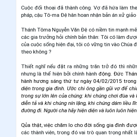
Cuộc đối thoại đã thành công. Vợ đã hứa làm theo
pháp, cậu Tô-ma Đệ hân hoan nhận bản án xử giảo
Thánh Tôma Nguyễn Văn Đệ có niềm tin mạnh mẽ
các gia trưởng hỏi chính bản thân: Tôi có làm đ
của cuộc sống hiện đại, tôi có vững tin vào Chúa 
theo không ?
Thiết nghĩ nếu đặt ra những trăn trở đó thì nhữn
nhưng là thể hiện bởi chính hành
động. Đức Thánh
hành hương sáng thứ tư ngày 04/02/2015 trong 
diện trong gia đình. Ước chi ông gần gũi vợ để ch
trong sự lớn lên của chúng: khi chúng chơi đùa và 
diễn tả và khi chúng nín lặng, khi chúng dám liều l
đường đi. Người cha hãy hiện diện và luôn luôn hiện 
Qủa thật, việc chăm lo cho đời sống gia đình được
các thành viên, trong đó vai trò quan trọng nhất 