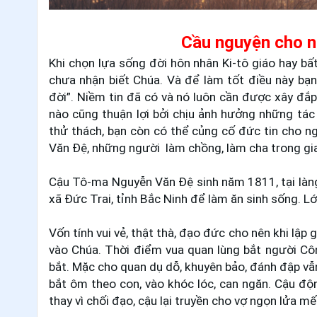
Cầu nguyện cho n
Khi chọn lựa sống đời hôn nhân Ki-tô giáo hay bấ
chưa nhận biết Chúa. Và để làm tốt điều này bạn
đời”. Niềm tin đã có và nó luôn cần được xây đắp
nào cũng thuận lợi bởi chịu ảnh hưởng những tác 
thử thách, bạn còn có thể củng cố đức tin cho n
Văn Đệ, những người
làm chồng, làm cha trong gi
Cậu Tô-ma Nguyễn Văn Đệ sinh năm 1811, tại làng 
xã Đức Trai, tỉnh Bắc Ninh để làm ăn sinh sống. Lớ
Vốn tính vui vẻ, thật thà, đạo đức cho nên khi lập
vào Chúa. Thời điểm vua quan lùng bắt người Côn
bắt. Mặc cho quan dụ dỗ, khuyên bảo, đánh đập vẫn
bắt ôm theo con, vào khóc lóc, can ngăn. Cậu độn
thay vì chối đạo, cậu lại truyền cho vợ ngọn lửa m