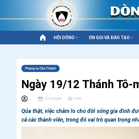
HỘI DÒNG
ƠN GỌI VÀ ĐÀO TẠO
Phụng vụ Chư Thánh
Ngày 19/12 Thánh Tô-
...
17/12/2024
1792
Qủa thật, việc chăm lo cho đời sống gia đình đượ
cả các thành viên, trong đó vai trò quan trọng nh