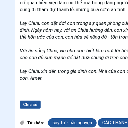
cố qua nhiều việc làm cụ thể mà bóng dáng người
cùng đi tham dự thánh lễ, những bữa cơm ân tình…
Lạy Chúa, con đặt đời con trong sự quan phòng của
đình. Ngày hôm nay, với ơn Chúa hướng dẫn, con xin
thề hôn ước của con, con hứa sẽ nâng đỡ - tôn trọn
Với ân sủng Chúa, xin cho con biết làm mới lời hứ
cho con đủ sức mạnh để dắt đưa chúng đi trên con
Lạy Chúa, xin đến trong gia đình con. Nhà của con 
con. Amen
Chia sẻ
suy tư - cầu nguyện
CÁC THÁNH
Từ khóa: