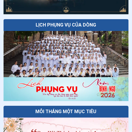
Tuần cửu nhật nhật kính Cha Thánh Đa
32
.
Ngày 29/6 - Thánh Phaolô Tông đồ
Minh - Ngày thứ chín: Lòng sùng kính
cha Thánh Đa Minh
33
.
Ngày 29/6 - Thánh Phêrô Tông đồ
LỊCH PHỤNG VỤ CỦA DÒNG
34
.
Ngày 28/6 - Thánh Irênê
35
.
Ngày 27/6 Thánh Tô-ma Toán
36
.
Ngày 27/6 - Thánh Cyrillô Alêxandria
37
.
Ngày 24/6 - Sinh nhật Thánh Gioan Tẩy Giả
38
.
Ngày 21/6 - Thánh Luy Gonzaga
39
.
Ngày 17/6 - Thánh Phêrô Phan Hữu Đa
40
.
Ngày 17/6 - Thánh Phêrô Phan Hữu Đa
MỖI THÁNG MỘT MỤC TIÊU
41
.
Ngày 16/6 - Các Thánh: Đa Minh Nguyên - Đa Minh
Nhi - Đa Minh Ng. Đức Mạo - Vincentê Tương - Anrê