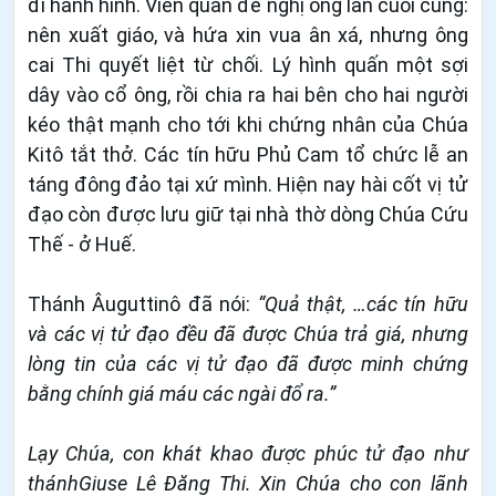
đi hành hình. Viên quan đề nghị ông lần cuối cùng:
nên xuất giáo, và hứa xin vua ân xá, nhưng ông
cai Thi quyết liệt từ chối. Lý hình quấn một sợi
dây vào cổ ông, rồi chia ra hai bên cho hai người
kéo thật mạnh cho tới khi chứng nhân của Chúa
Kitô tắt thở. Các tín hữu Phủ Cam tổ chức lễ an
táng đông đảo tại xứ mình. Hiện nay hài cốt vị tử
đạo còn được lưu giữ tại nhà thờ dòng Chúa Cứu
Thế - ở Huế.
Thánh Âuguttinô đã nói:
“
Quả thật, …các tín hữu
và các vị tử đạo đều đã được Chúa trả giá, nhưng
lòng tin của các vị tử đạo đã được minh chứng
bằng chính giá máu các ngài đổ ra.”
Lạy Chúa, con khát khao được phúc tử đạo như
thánhGiuse Lê Đăng Thi. Xin Chúa cho con lãnh