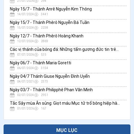
21/07/2026
294
Ngày 15/7 - Thánh Anrê Nguyễn Kim Thông
14/07/2024
3441
Ngày 15/7 - Thánh Phêrô Nguyễn Bá Tuần
15/07/2024
2238
Ngày 12/7 - Thánh Phêrô Hoàng Khanh
12/07/2024
2869
Các vị thánh của bóng đá: Những tấm gương đức tin trên sân cỏ và trong cuộc sống
07/07/2026
535
Ngày 06/7 - Thánh Maria Goretti
06/07/2024
3154
Ngày 04/7 Thánh Giuse Nguyễn Đình Uyển
04/07/2021
2373
Ngày 03/7 - Thánh Philipphê Phan Văn Minh
02/07/2024
2951
Tắc Sậy mùa Ân sủng: Giọt máu Mục tử trổ bông hiệp hành
01/07/2026
167
MỤC LỤC