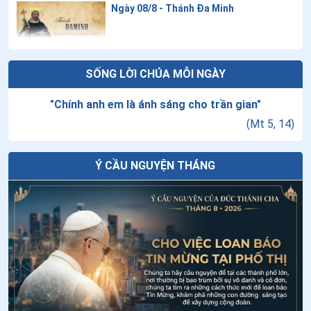
Ngày 08/8 - Thánh Đa Minh
21
.
Ngày 12/7 - Thánh Anê Lê Thị Thành
22
.
Ngày 12/7 - Thánh Phêrô Hoàng Khanh
Thứ Bảy tuần VXIII thường niên - Thánh
SỐNG LỜI CHÚA MỖI NGÀY
23
.
Ngày 11/7 - Thánh Biển Đức
Đa Minh
"
Chính anh em là ánh sáng cho trần gian
"
24
.
Ngày 10/7 - Thánh Phêrô Nguyễn Khắc Tự
(
Mt 5, 14
)
Đưa AI vào việc dạy giáo lý: Cơ hội mới
25
.
Ngày 10/7 - Thánh An tôn Nguyễn Hữu Quỳnh (Năm)
cho việc loan báo Tin Mừng?
26
.
Ngày 06/7 - Thánh Maria Goretti
Ý CẦU NGUYỆN THÁNG
27
.
Ngày 05/7 - Thánh Antôn Maria Zacaria
Năm thời điểm để cầu nguyện khi đang
đi trên đường
28
.
Ngày 04/7 Thánh Giuse Nguyễn Đình Uyển
29
.
Ngày 04/7 - Thánh Êlisabet Bồ Đào Nha
Thứ Sáu tuần XVIII thường niên
30
.
Ngày 03/7 - Thánh Philipphê Phan Văn Minh
31
.
Ngày 03/7 - Thánh Tôma tông đồ