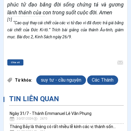
phúc tử đạo bằng đời sống chứng tá và gương
lành thánh của con trong suốt cuộc đời. Amen
[1]
“Cao quý thay cái chết của các vị tử đạo vì đã được trả giá bằng
cái chết của Đức Ki-tô.” Trích bài giảng của thánh Âu-tinh, giám
mục. Bài đọc 2, Kinh Sách ngày 26/9.
Chia sẻ
suy tư - cầu nguyện
Các Thánh
Từ khóa:
TIN LIÊN QUAN
Ngày 31/7 - Thánh Emmanuel Lê Văn Phụng
30/07/2024
2670
Tháng Bảy là tháng có rất nhiều lễ kính các vị thánh sống bậc hôn nhân