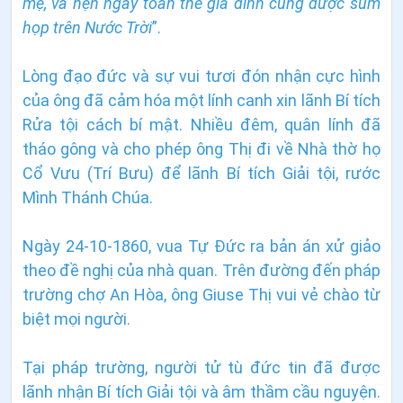
mẹ, và hẹn ngày toàn thể gia đình cùng được sum
họp trên Nước Trời
”.
Lòng đạo đức và sự vui tươi đón nhận cực hình
của ông đã cảm hóa một lính canh xin lãnh Bí tích
Rửa tội cách bí mật. Nhiều đêm, quân lính đã
tháo gông và cho phép ông Thị đi về Nhà thờ họ
Cổ Vưu (Trí Bưu) để lãnh Bí tích Giải tội, rước
Mình Thánh Chúa.
Ngày 24-10-1860, vua Tự Đức ra bản án xử giảo
theo đề nghị của nhà quan. Trên đường đến pháp
trường chợ An Hòa, ông Giuse Thị vui vẻ chào từ
biệt mọi người.
Tại pháp trường, người tử tù đức tin đã được
lãnh nhận Bí tích Giải tội và âm thầm cầu nguyện.