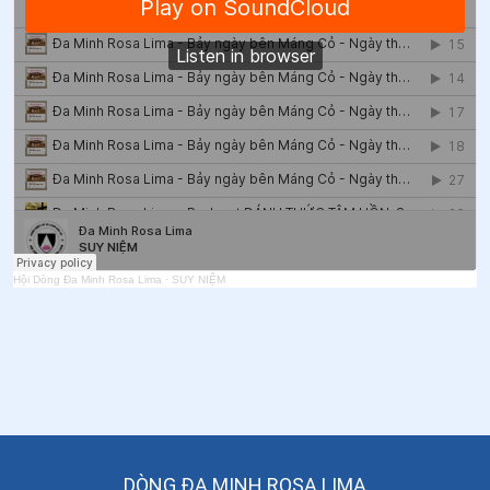
51
.
Ngày 05/6 Thánh Luca Vũ Bá Loan
52
.
Ngày 05/6 Thánh Ða Minh Toại và Thánh Ða Minh
Huyên
53
.
Ngày 03/6 Thánh Phaolô Vũ Văn Đổng
54
.
Ngày 03/6 - Thánh Carôlô Lwanga và các bạn tử
đạo
55
.
Ngày 03/6 Thánh Phaolô Vũ Văn Ðổng (Dương)
Hội Dòng Đa Minh Rosa Lima
·
SUY NIỆM
56
.
Ngày 02/6 Thánh Ða Minh Ninh
57
.
Ngày 01/6 - Thánh Justinô
58
.
Ngày 01/6 - Thánh Scalabrini
59
.
Ngày 01/6 Thánh Giuse Túc
60
.
Ngày 29/5 - Thánh Phaolô VI
DÒNG ĐA MINH ROSA LIMA