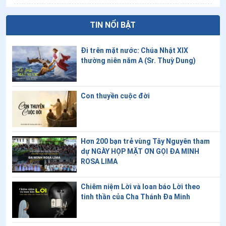
10
.
Ngày 29/7 - Thánh nữ Matta
TIN NỔI BẬT
11
.
Ngày 26/7 - Thánh Gioakim và Anna
Đi trên mặt nước: Chúa Nhật XIX
12
.
Ngày 26/7 - Thánh An rê Phú Yên
thường niên năm A (Sr. Thuỳ Dung)
13
.
Ngày 25/7 - Thánh Giacôbê Tông đồ
14
.
Ngày 23/7 - Thánh Bighita
Con thuyền cuộc đời
15
.
Ngày 22/7 - Thánh Maria Madalêna
16
.
Ngày 15/7 - Thánh Phêrô Nguyễn Bá Tuần
Hơn 200 bạn trẻ vùng Tây Nguyên tham
dự NGÀY HỌP MẶT ƠN GỌI ĐA MINH
17
.
Ngày 15/7 - Thánh Bônaventura
ROSA LIMA
18
.
Ngày 15/7 - Thánh Anrê Nguyễn Kim Thông
Chiêm niệm Lời và loan báo Lời theo
tinh thần của Cha Thánh Đa Minh
19
.
Ngày 14/7 - Thánh Camilo Lenti
20
.
Ngày 13/7 - Thánh Henry II