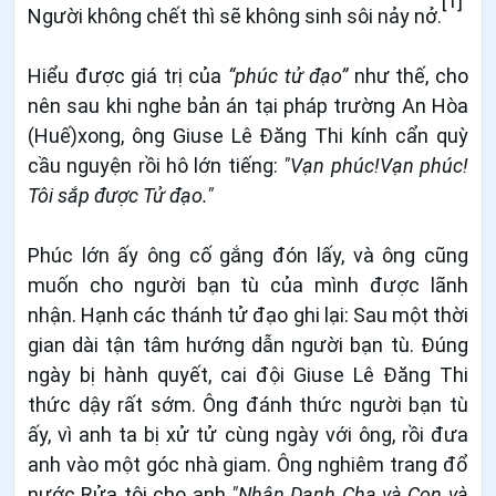
[1]
Người không chết thì sẽ không sinh sôi nảy nở.
Hiểu được giá trị của
“phúc tử đạo”
như thế, cho
nên sau khi nghe bản án tại pháp trường An Hòa
(Huế)xong, ông Giuse Lê Ðăng Thi kính cẩn quỳ
cầu nguyện rồi hô lớn tiếng:
"Vạn phúc!Vạn
phúc!
Tôi sắp được Tử đạo."
Phúc lớn ấy ông cố gắng đón lấy, và ông cũng
muốn cho người bạn tù của mình được lãnh
nhận. Hạnh các thánh tử đạo ghi lại: Sau một thời
gian dài tận tâm hướng dẫn người bạn tù. Đúng
ngày bị hành quyết, cai đội Giuse Lê Đăng Thi
thức dậy rất sớm. Ông đánh thức người bạn tù
ấy, vì anh ta bị xử tử cùng ngày với ông, rồi đưa
anh vào một góc nhà giam. Ông nghiêm trang đổ
nước Rửa tội cho anh
"Nhân Danh Cha và Con và