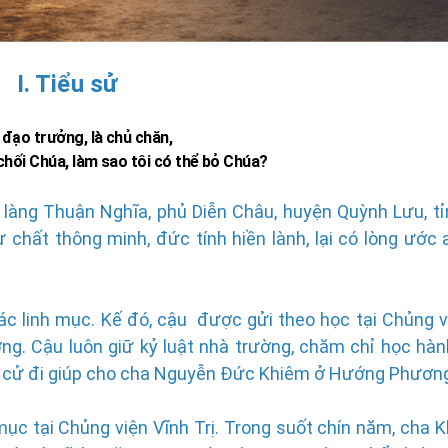
I. Tiểu sử
à đạo trưởng, là chủ chăn,
 chối Chúa, làm sao tôi có thể bỏ Chúa?
làng Thuận Nghĩa, phủ Diễn Châu, huyện Quỳnh Lưu, t
tư chất thông minh, đức tính hiền lành, lại có lòng ước
c linh mục. Kế đó, cậu được gửi theo học tại Chủng v
g. Cậu luôn giữ kỷ luật nhà trường, chăm chỉ học hàn
 cử đi giúp cho cha Nguyễn Đức Khiêm ở Hướng Phươn
ục tại Chủng viện Vĩnh Trị. Trong suốt chín năm, cha 