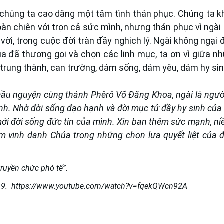
chúng ta cao dâng một tâm tình thán phục. Chúng ta k
àn chiên với trọn cả sức mình, nhưng thán phục vì ngài
ời, trong cuộc đời tràn đầy nghịch lý. Ngài không ngại 
húa đã thương gọi và chọn các linh mục, tạ ơn vì giữa n
rung thành, can trường, dám sống, dám yêu, dám hy sin
cầu nguyện cùng thánh Phêrô Võ Đăng Khoa, ngài là ngườ
h. Nhờ đời sống đạo hạnh và đời mục tử đầy hy sinh của 
i đời sống đức tin của mình. Xin ban thêm sức mạnh, niề
àm vinh danh Chúa trong những chọn lựa quyết liệt của đ
ruyền chức phó tế”.
19.
https://www.youtube.com/watch?v=fqekQWcn92A