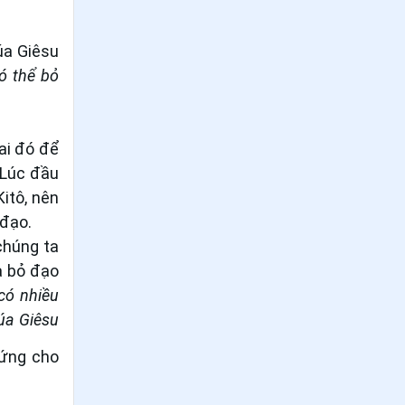
43
.
Ngày 12/6 Thánh Ða Minh Ðinh
Ðạt - Augustinô Phan Viết Huy -
úa Giêsu
Nicôla Bùi Ðức Thể
có thể bỏ
44
.
Ngày 11/6 - Thánh Banaba - Tông
đồ
45
.
Ngày 09/6 - Thánh Eprem
ai đó để
 Lúc đầu
46
.
Ngày 07/6 - Thánh Giuse Trần Văn
itô, nên
Tuấn
 đạo.
47
.
Ngày 06/6 Thánh Vinh Sơn Phạm
chúng ta
Văn Dương
à bỏ đạo
có nhiều
48
.
Ngày 06/6 Thánh Phêrô Đinh Văn
húa Giêsu
Dũng - Thánh Phêrô Đinh Văn Thuần
hứng cho
49
.
Ngày 06/6 - Thánh Nôbetô
50
.
Ngày 05/6 - Thánh Bôniphát