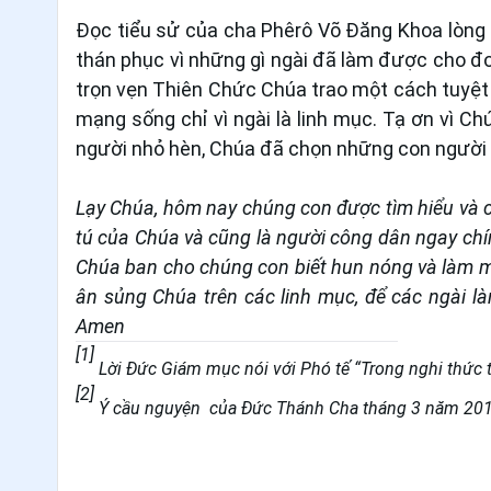
Đọc tiểu sử của cha Phêrô Võ Đăng Khoa lòng 
thán phục vì những gì ngài đã làm được cho đo
trọn vẹn Thiên Chức Chúa trao một cách tuyệt v
mạng sống chỉ vì ngài là linh mục. Tạ ơn vì C
người nhỏ hèn, Chúa đã chọn những con người t
Lạy Chúa, hôm nay chúng con được tìm hiểu và 
tú của Chúa và cũng là người công dân ngay chín
Chúa ban cho chúng con biết hun nóng và làm mớ
ân sủng Chúa trên các linh mục, để các ngài l
Amen
[1]
Lời Đức Giám mục nói với Phó tế “Trong nghi thức t
[2]
Ý cầu nguyện của Đức Thánh Cha tháng 3 năm 20