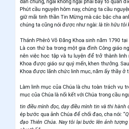
dân chúng, ngài không ngại phải bày tỏ quan đ
Phút cầu nguyện hôm nay, chúng ta cầu nguyện 
giữ mãi tinh thần Tin Mừng mà các bậc cha anh
chúng ta cũng nói được như ngài:
là tín hữu tô
Thánh Phêrô Võ Đăng Khoa sinh năm 1790 tại 
Là con thứ ba trong một gia đình Công giáo ng
nên việc học tập và tu luyện để trở thành lin
Khoa được giáo sư quý mến, khen thưởng. Sau 
Khoa được lãnh chức linh mục, năm ấy thầy ở t
Làm linh mục của Chúa là chu toàn trách vụ t
mục của Chúa là nối kết với Chúa trong cầu ng
tin điều mình đọc, dạy điều mình tin và thi hành
ép bước qua ảnh Chúa để chối đạo, cha nói: “
Q
đạo Thiên Chúa. Nay tôi lại bước lên ảnh tượng 