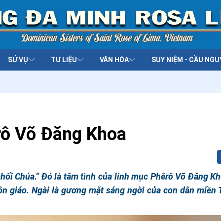
SỨ VỤ
TƯ LIỆU
VĂN HÓA
SUY NIỆM - CẦU NGU
rô Võ Ðăng Khoa
 chối Chúa.” Đó là tâm tình của linh mục Phêrô Võ Đăng K
tôn giáo. Ngài là gương mặt sáng ngời của con dân miền 