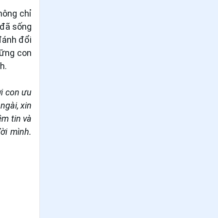
hông chỉ
51
.
Ngày 05/6 Thánh Luca Vũ Bá
 đã sống
Loan
đánh đổi
52
.
Ngày 05/6 Thánh Ða Minh Toại và
hững con
Thánh Ða Minh Huyên
h.
53
.
Ngày 03/6 Thánh Phaolô Vũ Văn
Đổng
i con ưu
ngài, xin
54
.
Ngày 03/6 - Thánh Carôlô Lwanga
m tin và
và các bạn tử đạo
ời mình.
55
.
Ngày 03/6 Thánh Phaolô Vũ Văn
Ðổng (Dương)
56
.
Ngày 02/6 Thánh Ða Minh Ninh
57
.
Ngày 01/6 Thánh Giuse Túc
58
.
Ngày 01/6 - Thánh Justinô