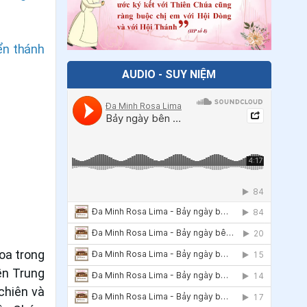
28
.
Ngày 04/7 - Thánh Êlisabet Bồ
Đào Nha
ển thánh
29
.
Ngày 04/7 Thánh Giuse Nguyễn
AUDIO - SUY NIỆM
Đình Uyển
30
.
Ngày 03/7 - Thánh Philipphê Phan
Văn Minh
31
.
Ngày 03/7 - Thánh Tôma tông đồ
32
.
Ngày 29/6 - Thánh Phêrô Tông đồ
33
.
Ngày 29/6 - Thánh Phaolô Tông
đồ
34
.
Ngày 28/6 - Thánh Irênê
oa trong
ền Trung
35
.
Ngày 27/6 Thánh Tô-ma Toán
chiên và