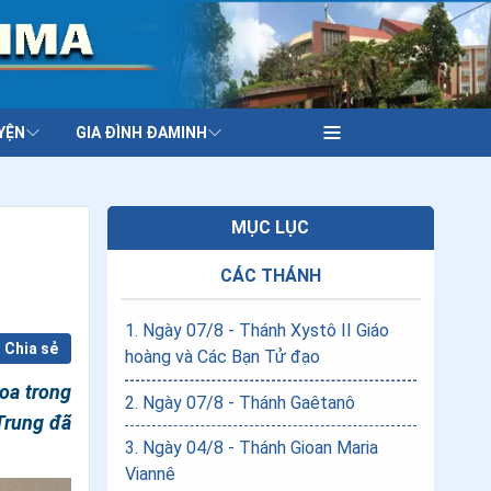
YỆN
GIA ĐÌNH ĐAMINH
MỤC LỤC
CÁC THÁNH
1
.
Ngày 07/8 - Thánh Xystô II Giáo
Chia sẻ
hoàng và Các Bạn Tử đạo
hoa trong
2
.
Ngày 07/8 - Thánh Gaêtanô
Trung đã
3
.
Ngày 04/8 - Thánh Gioan Maria
Viannê