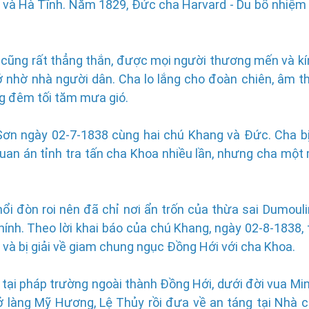
n và Hà Tĩnh. Năm 1829, Đức cha Harvard - Du bổ nhiệm
ng cũng rất thẳng thắn, được mọi người thương mến và kí
 ở nhờ nhà người dân. Cha lo lắng cho đoàn chiên, âm 
ong đêm tối tăm mưa gió.
Sơn ngày 02-7-1838 cùng hai chú Khang và Đức. Cha bị 
 Quan án tỉnh tra tấn cha Khoa nhiều lần, nhưng cha một
nổi đòn roi nên đã chỉ nơi ẩn trốn của thừa sai Dumouli
ính. Theo lời khai báo của chú Khang, ngày 02-8-1838, 
t và bị giải về giam chung ngục Đồng Hới với cha Khoa.
tại pháp trường ngoài thành Đồng Hới, dưới đời vua Mi
ở làng Mỹ Hương, Lệ Thủy rồi đưa về an táng tại Nhà 