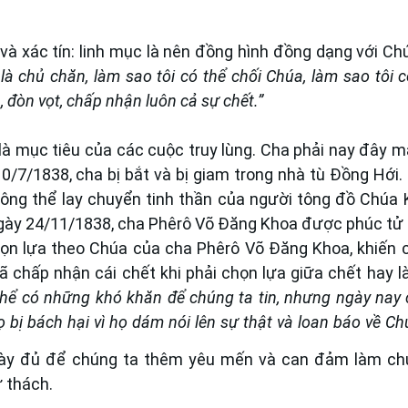
à xác tín: linh mục là nên đồng hình đồng dạng với Ch
, là chủ chăn, làm sao tôi có thể chối Chúa, làm sao tôi 
, đòn vọt, chấp nhận luôn cả sự chết.”
 là mục tiêu của các cuộc truy lùng. Cha phải nay đây m
10/7/1838, cha bị bắt và bị giam trong nhà tù Đồng Hới.
ông thể lay chuyển tinh thần của người tông đồ Chúa K
Ngày 24/11/1838, cha Phêrô Võ Đăng Khoa được phúc tử
ọn lựa theo Chúa của cha Phêrô Võ Đăng Khoa, khiến 
 chấp nhận cái chết khi phải chọn lựa giữa chết hay l
thể có những khó khăn để chúng ta tin, nhưng ngày nay 
 bị bách hại vì họ dám nói lên sự thật và loan báo về C
 này đủ để chúng ta thêm yêu mến và can đảm làm c
 thách.