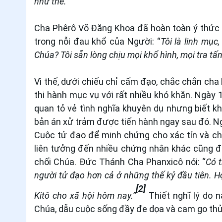
như thế.”
Cha Phêrô Võ Đăng Khoa đã hoàn toàn ý thức v
trong nỗi đau khổ của Người: “
Tôi là linh mục
Chúa? Tôi sẵn lòng chịu mọi khổ hình, mọi tra tấn
Vì thế, dưới chiếu chỉ cấm đạo, chắc chắn cha
thi hành mục vụ với rất nhiều khó khăn. Ngày 
quan tỏ vẻ tình nghĩa khuyên dụ nhưng biết kh
bản án xử trảm được tiến hành ngay sau đó. 
Cuộc tử đạo để minh chứng cho xác tín và ch
liên tưởng đến nhiều chứng nhân khác cũng đã
chối Chúa.
Đức Thánh Cha Phanxicô nói: “
Có 
người tử đạo hơn cả ở những thế kỷ đầu tiên. Họ
[2]
Kitô cho xã hội hôm nay.”
Thiết nghĩ lý do
Chúa, dẫu cuộc sống đầy đe dọa và cam go thử