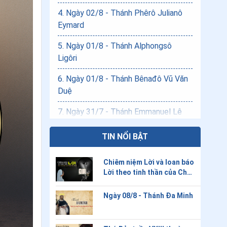
4
.
Ngày 02/8 - Thánh Phêrô Julianô
Eymard
5
.
Ngày 01/8 - Thánh Alphongsô
Ligôri
6
.
Ngày 01/8 - Thánh Bênađô Vũ Văn
Duệ
7
.
Ngày 31/7 - Thánh Emmanuel Lê
Văn Phụng
TIN NỔI BẬT
8
.
Ngày 31/7 - Thánh Inhaxio
Chiêm niệm Lời và loan báo
9
.
Ngày 30/7 - Thánh Phêrô KIm
Lời theo tinh thần của Cha
Ngôn
Thánh Đa Minh
Ngày 08/8 - Thánh Đa Minh
10
.
Ngày 29/7 - Thánh nữ Matta
11
.
Ngày 26/7 - Thánh Gioakim và