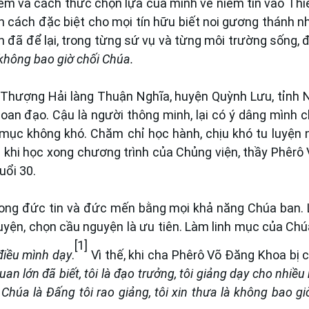
iểm và cách thức chọn lựa của mình về niềm tin vào Thi
cách đặc biệt cho mọi tín hữu biết noi gương thánh nh
 đã để lại, trong từng sứ vụ và từng môi trường sống, đ
i không bao giờ chối Chúa.
Thượng Hải làng Thuận Nghĩa, huyện Quỳnh Lưu, tỉnh 
oan đạo. Cậu là người thông minh, lại có ý dâng mình 
h mục không khó. Chăm chỉ học hành, chịu khó tu luyện 
khi học xong chương trình của Chủng viện, thầy Phêrô
uổi 30.
rong đức tin và đức mến bằng mọi khả năng Chúa ban. 
uyện, chọn cầu nguyện là ưu tiên. Làm linh mục của Chú
[1]
 điều mình dạy
.
Vì thế, khi cha Phêrô Võ Đăng Khoa bị 
uan lớn đã biết, tôi là đạo trưởng, tôi giảng dạy cho nhiều
Chúa là Đấng tôi rao giảng, tôi xin thưa là không bao gi