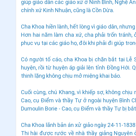
giúp giáo dân các giáo xứ ở Ninh Bình, Nghệ A
chính xứ Kinh Nhuận, cũng là Cồn Dừa.
Cha Khoa hiền lành, hết lòng vì giáo dân, như
Hơn hai năm làm cha xứ, cha phải trốn tránh,
phục vụ tại các giáo họ, đôi khi phải đi giúp tr
Có người tố cáo, cha Khoa bị chặn bắt tại Lễ 
huyện, rồi từ huyện áp giải lên tỉnh Đồng Hới.
thinh lặng không chịu mở miệng khai báo.
Cuối cùng, chú Khang, vì khiếp sợ, không chịu 
Cao, cụ Điểm và thầy Tự ở ngoài huyện Bình Ch
Dumoulin Borie - Cao, cụ Điểm và thầy Tự bị bắ
Cha Khoa lãnh bản án xử giảo ngày 24-11-1838 
Thi hài được rước về nhà thầy giảng Nguyên 