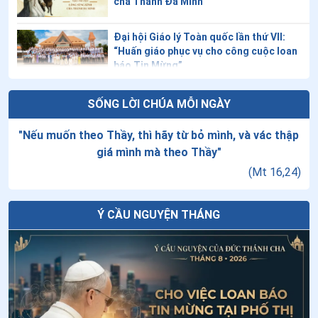
cha Thánh Đa Minh
Đại hội Giáo lý Toàn quốc lần thứ VII:
“Huấn giáo phục vụ cho công cuộc loan
báo Tin Mừng”
Giáo lý về Công đồng Vaticanô II: Bài 20
SỐNG LỜI CHÚA MỖI NGÀY
- Lời cầu nguyện phụng vụ của Giáo hội
"
Nếu muốn theo Thầy, thì hãy từ bỏ mình, và vác thập
giá mình mà theo Thầy
"
Thứ Năm tuần XVIII thường niên - Chúa
(
Mt 16,24
)
Hiển Dung
Ý CẦU NGUYỆN THÁNG
Tiếng gọi Tây Nguyên
Tuần cửu nhật nhật kính Cha Thánh Đa
Minh - Ngày thứ tám: Thánh Đa Minh