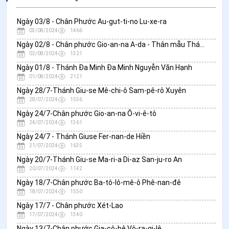
Ngày 03/8 - Chân Phước Au-gut-ti-no Lu-xe-ra
03/08/2024
1466
Ngày 02/8 - Chân phước Gio-an-na A-da - Thân mẫu Thánh Phụ Đa Minh
02/08/2024
1321
Ngày 01/8 - Thánh Đa Minh Đa Minh Nguyễn Văn Hạnh
01/08/2024
2121
Ngày 28/7-Thánh Giu-se Mê-chi-ô Sam-pê-rô Xuyên
28/07/2024
1556
Ngày 24/7-Chân phước Gio-an-na Ô-vi-ê-tô
24/07/2024
1361
Ngày 24/7 - Thánh Giuse Fer-nan-de Hiền
21/07/2024
1635
Ngày 20/7-Thánh Giu-se Ma-ri-a Di-az San-ju-ro An
20/07/2024
1142
Ngày 18/7-Chân phước Ba-tô-lô-mê-ô Phê-nan-đê
18/07/2024
1550
Ngày 17/7 - Chân phước Xét-Lao
17/07/2024
1340
Ngày 13/7-Chân phước Gia-cô-bê Vô-ra-gi-lê