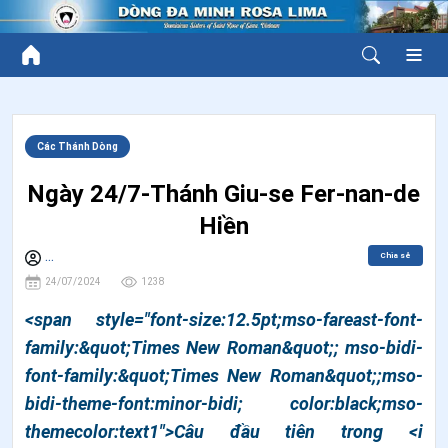
Các Thánh Dòng
Ngày 24/7-Thánh Giu-se Fer-nan-de
Hiền
Chia sẻ
...
24/07/2024
1238
<span style="font-size:12.5pt;mso-fareast-font-
family:&quot;Times New Roman&quot;; mso-bidi-
font-family:&quot;Times New Roman&quot;;mso-
bidi-theme-font:minor-bidi; color:black;mso-
themecolor:text1">Câu đầu tiên trong <i