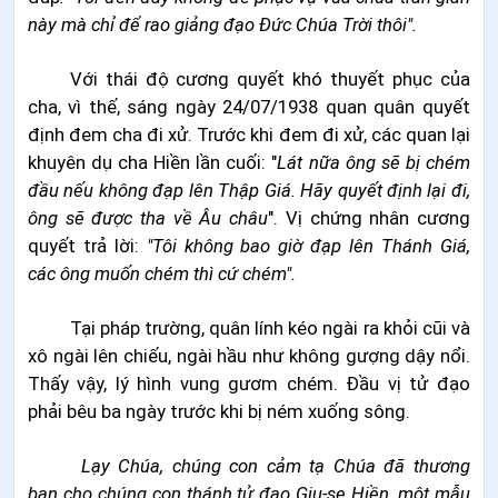
này mà chỉ để rao giảng đạo Đức Chúa Trời thôi".
Với thái độ cương quyết khó thuyết phục của
cha, vì thế, sáng ngày 24/07/1938 quan quân quyết
định đem cha đi xử. Trước khi đem đi xử, các quan lại
khuyên dụ cha Hiền lần cuối: "
Lát nữa ông sẽ bị chém
đầu nếu không đạp lên Thập Giá. Hãy quyết định lại đi,
ông sẽ được tha về Âu châu
". Vị chứng nhân cương
quyết trả lời:
"Tôi
không
bao giờ đạp lên Thánh Giá,
các ông muốn chém thì cứ chém".
Tại pháp trường, quân lính kéo ngài ra khỏi cũi và
xô ngài lên chiếu, ngài hầu như không gượng dậy nổi.
Thấy vậy, lý hình vung gươm chém. Đầu vị tử đạo
phải bêu ba ngày trước khi bị ném xuống sông.
Lạy Chúa, chúng con cảm tạ Chúa đã thương
ban cho chúng con thánh tử đạo Giu-se Hiền, một mẫu