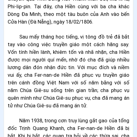
Phi-lip-pin. Tại đây, cha Hiền cùng với ba cha khác
Dòng Đa Minh, theo một tàu buôn của Anh vào bến
Cửa Hàn (Đà Nẵng), ngày 18/02/1806.
Sau mấy tháng học tiếng, vị tông đồ trẻ đã bắt
tay vào công việc truyền giáo một cách hăng say.
Vốn tính hiền lành, khiêm tốn và nhã nhặn, cha Hiền
được mọi người quí mến, nhờ đó cha đã giúp nhiều
lương dân đón nhận đức tin. Với mục đích và niềm
vui ấy, cha Fer-nan-de Hiền đã phục vụ truyền giáo
trên cánh đồng Việt Nam với số năm bằng với số
năm Chúa Giê-su sống trên gian trần; cha phục vụ
quên mình như Chúa Giê-su phục vụ; cha đã mang án
tử như Chúa Giê-su đã mang án tử.
Năm 1938, trong cơn truy lùng gắt gao của tổng
đốc Trịnh Quang Khanh, cha Fer-nan-de Hiền đã bị
bắt. Khi bị bắt, các quan tra hỏi về các thừa sai, cha