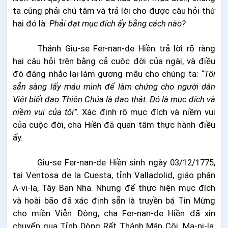
ta cũng phải chú tâm và trả lời cho được câu hỏi thứ
hai đó là:
Phải đạt mục đích ấy bằng cách nào?
Thánh Giu-se Fer-nan-de Hiền trả lời rõ ràng
hai câu hỏi trên bằng cả cuộc đời của ngài, và điều
đó đáng nhắc lại làm gương mẫu cho chúng ta:
“
Tôi
sẵn sàng lấy máu mình để làm chứng cho người dân
Việt biết đạo Thiên Chúa là đạo thật. Đó là
m
ục đích và
niềm vui của tôi”.
Xác định rõ mục đích và niềm vui
của cuộc đời, cha Hiền đã quan tâm thực hành điều
ấy.
Giu-se Fer-nan-de Hiền sinh ngày 03/12/1775,
tại Ventosa de la Cuesta, tỉnh Valladolid, giáo phận
A-vi-la, Tây Ban Nha. Nhưng để thực hiện mục đích
và hoài bão đã xác định sẵn là truyền bá Tin Mừng
cho miền Viễn Đông, cha Fer-nan-de Hiền đã xin
chuyển qua Tỉnh Dòng
Rất Thánh Mân Côi, Ma-ni-la,