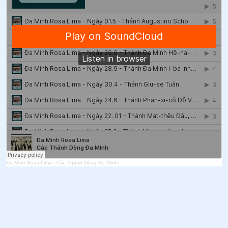
Đa Minh Rosa Lima
·
Các Thánh Dòng Đa MInh