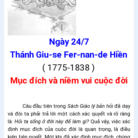
Ngày 24/7
Thánh Giu
-
se Fer
-
nan
-de
Hiền
(
1775-1838
)
Mục đích và niềm vui cuộc đời
Câu đầu tiên trong
Sách Giáo lý bản hỏi
đã dạy
và đòi ta phải trả lời một cách xác quyết và rõ ràng
là:
Hỏi ta sống ở đời này để làm gì?
Quả vậy, việc xác
định mục đích của cuộc đời là quan trọng, là điều
kiện tiên quyết. Một khi đã xác định mục đích, chúng