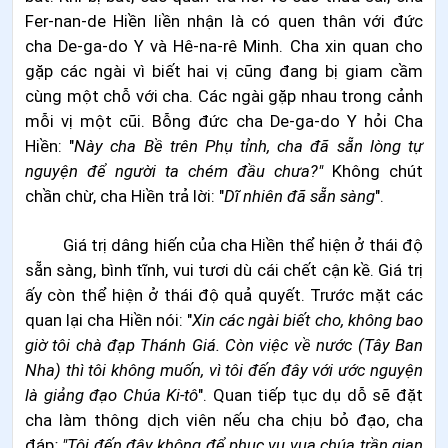
Fer-nan-de Hiền liền nhận là có quen
thân
với đức
cha De-ga-do Y và Hê-na-rê Minh. Cha xin quan cho
gặp các ngài vì biết hai vị cũng đang bị giam cầm
cùng một chỗ với cha. Các ngài gặp nhau trong cảnh
mỗi vị một cũi. Bỗng đức cha De-ga-do Y hỏi Cha
Hiền: "
Này cha Bề trên Phụ tỉnh, cha đã sẵn lòng tự
nguyện để người ta chém đầu chưa?"
Không chút
chần chừ, cha Hiền trả lời: "
Dĩ nhiên đã sẵn sàng
".
Giá trị dâng hiến của cha Hiền thể hiện ở thái độ
sẵn sàng, bình tĩnh, vui tươi dù cái chết cận kề. Giá trị
ấy còn thể hiện ở thái độ quả quyết. Trước mặt các
quan lại cha Hiền nói: "
Xin các ngài biết cho, không bao
giờ tôi chà đạp Thánh Giá. Còn việc về nước (Tây Ban
Nha) thì tôi không muốn, vì tôi đến đây với ước nguyện
là giảng đạo Chúa Ki-tô
". Quan tiếp tục dụ dỗ sẽ đặt
cha làm thông dịch viên nếu cha chịu bỏ đạo, cha
đáp
: "Tôi đến đây không để phục vụ vua chúa trần gian