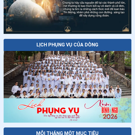
được chúa gọi về
Tại sao Lễ Chúa Hiển Dung lại được cử
hành vào ngày 06 tháng 8?
LỊCH PHỤNG VỤ CỦA DÒNG
MỖI THÁNG MỘT MỤC TIÊU