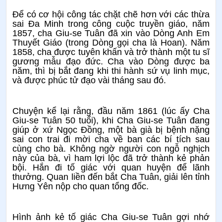
Để có cơ hội công tác chặt chẽ hơn với các thừa
sai Đa Minh trong công cuộc truyền giáo, năm
1857, cha Giu-se Tuân đã xin vào Dòng Anh Em
Thuyết Giáo (trong Dòng gọi cha là Hoan). Năm
1858, cha được tuyên khấn và trở thành một tu sĩ
gương mẫu đạo đức. Cha vào Dòng được ba
năm, thì bị bắt đang khi thi hành sứ vụ linh mục,
và được phúc tử đạo vài tháng sau đó.
Chuyện kể lại rằng, đầu năm 1861 (lúc ấy Cha
Giu-se Tuân 50 tuổi), khi Cha Giu-se Tuân đang
giúp ở xứ Ngọc Đồng, một bà già bị bệnh nặng
sai con trai đi mời cha về ban các bí tích sau
cùng cho bà. Không ngờ người con ngỗ nghịch
này của bà, vì ham lợi lộc đã trở thành kẻ phản
bội. Hắn đi tố giác với quan huyện để lãnh
thưởng. Quan liền đến bắt Cha Tuân, giải lên tỉnh
Hưng Yên nộp cho quan tổng đốc.
Hình ảnh kẻ tố giác Cha Giu-se Tuân gợi nhớ