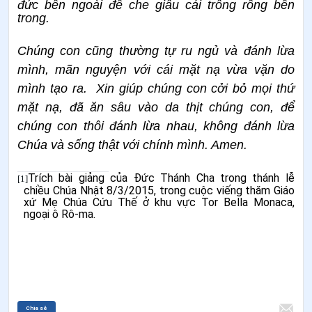
đức bên ngoài để che giấu cái trống rỗng bên
trong.
Chúng con cũng thường tự ru ngủ và đánh lừa
mình, mãn nguyện với cái mặt nạ vừa vặn do
mình tạo ra. Xin giúp chúng con cởi bỏ mọi thứ
mặt nạ, đã ăn sâu vào da thịt chúng con, để
chúng con thôi đánh lừa nhau, không đánh lừa
Chúa và sống thật với chính mình. Amen.
Trích bài giảng của Đức Thánh Cha trong thánh lễ
[1]
chiều Chúa Nhật 8/3/2015, trong cuộc viếng thăm Giáo
xứ Mẹ Chúa Cứu Thế ở khu vực Tor Bella Monaca,
ngoại ô Rô-ma.
Chia sẻ