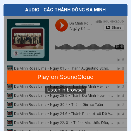
44
.
Ngày 07/5 - Chân phước An-bê-tô Bê-ga-mô
AUDIO - CÁC THÁNH DÒNG ĐA MINH
45
.
Ngày 05/5 Thánh Vinh Sơn Phê-ri-ê
46
.
Ngày 04/5 - Chân phước Ê-li-mi-a Bít-se-ri
47
.
Ngày 30/4 - Thánh Pio V - Giáo hoàng
48
.
Ngày 30/4 Thánh Giuse Tuân (Hoan)
49
.
Ngày 29/4 - Thánh Catarina
50
.
Ngày 27/4 Chân phước Hô-xan-na Cô-tô
51
.
Ngày 17/4 Chân phước Cơ-la-ra Gam-ba-cô-ta
52
.
Ngày 17/4 Chân phước Ma-ri-a Man-xi-ni
53
.
Ngày 14/4 Thánh Alexandro Longo và các bạn tử
đạo
54
.
Ngày 14/4 Chân phước Phê-rô Gôn-đa-lê