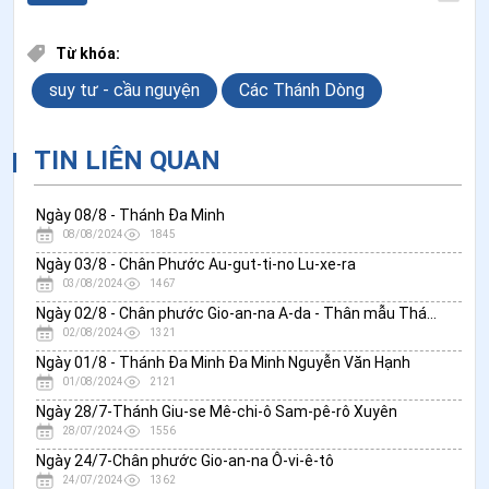
Từ khóa:
suy tư - cầu nguyện
Các Thánh Dòng
TIN LIÊN QUAN
Ngày 08/8 - Thánh Đa Minh
08/08/2024
1845
Ngày 03/8 - Chân Phước Au-gut-ti-no Lu-xe-ra
03/08/2024
1467
Ngày 02/8 - Chân phước Gio-an-na A-da - Thân mẫu Thánh Phụ Đa Minh
02/08/2024
1321
Ngày 01/8 - Thánh Đa Minh Đa Minh Nguyễn Văn Hạnh
01/08/2024
2121
Ngày 28/7-Thánh Giu-se Mê-chi-ô Sam-pê-rô Xuyên
28/07/2024
1556
Ngày 24/7-Chân phước Gio-an-na Ô-vi-ê-tô
24/07/2024
1362