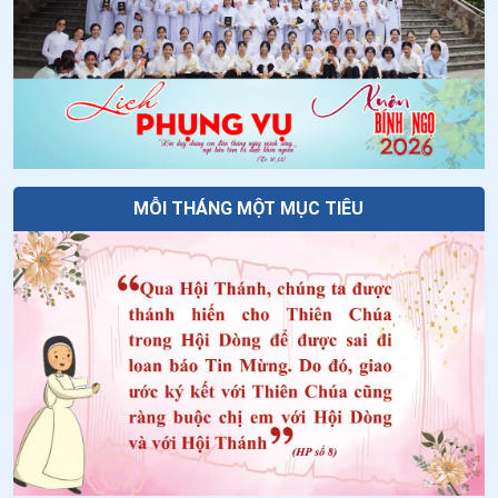
nhê-xi
34
.
Ngày 27/5 - Chân phước An-rê Phơ-ran-si
35
.
Ngày 26/5 - Thánh Henare Minh
36
.
Ngày 21/5-Chân phước Gia Thịnh Ma-ri-a Cô-mi-ê
37
.
Ngày 21/5-Chân phước Cô-lum-ba Ri-ê-ti
MỖI THÁNG MỘT MỤC TIÊU
38
.
Ngày 19/5 Thánh Phan-xi-cô Côn-ghi-ta
39
.
Ngày 16/5-Chân phước Vơ-la-đi-mi Ghi-ca
40
.
Ngày 15/5-Chân phước Gi-lê Vơ-Gie-la
41
.
Ngày 14/5-Chân phước An-rê A-bê-lơn
42
.
Ngày 13/5 Thánh I-men-đa Lam-bê-ti-ni
43
.
Ngày 10/5 Thánh An-tô-ni-ô