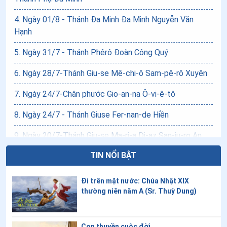
4
.
Ngày 01/8 - Thánh Đa Minh Đa Minh Nguyễn Văn
Hạnh
5
.
Ngày 31/7 - Thánh Phêrô Đoàn Công Quý
6
.
Ngày 28/7-Thánh Giu-se Mê-chi-ô Sam-pê-rô Xuyên
7
.
Ngày 24/7-Chân phước Gio-an-na Ô-vi-ê-tô
8
.
Ngày 24/7 - Thánh Giuse Fer-nan-de Hiền
9
.
Ngày 20/7-Thánh Giu-se Ma-ri-a Di-az San-ju-ro An
TIN NỔI BẬT
10
.
Ngày 18/7-Chân phước Ba-tô-lô-mê-ô Phê-nan-đê
11
.
Ngày 17/7 - Chân phước Xét-Lao
Đi trên mặt nước: Chúa Nhật XIX
thường niên năm A (Sr. Thuỳ Dung)
12
.
Ngày 13/7-Chân phước Gia-cô-bê Vô-ra-gi-lê
13
.
Ngày 12/7-Thánh Clêmentê Inhaxiô Y
Con thuyền cuộc đời