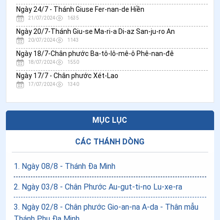
Ngày 24/7 - Thánh Giuse Fer-nan-de Hiền
21/07/2024
1635
Ngày 20/7-Thánh Giu-se Ma-ri-a Di-az San-ju-ro An
20/07/2024
1143
Ngày 18/7-Chân phước Ba-tô-lô-mê-ô Phê-nan-đê
18/07/2024
1550
Ngày 17/7 - Chân phước Xét-Lao
17/07/2024
1340
MỤC LỤC
CÁC THÁNH DÒNG
1
.
Ngày 08/8 - Thánh Đa Minh
2
.
Ngày 03/8 - Chân Phước Au-gut-ti-no Lu-xe-ra
3
.
Ngày 02/8 - Chân phước Gio-an-na A-da - Thân mẫu
Thánh Phụ Đa Minh