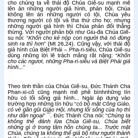
cho chúng ta về thái độ Chúa Giê-su mạnh mẽ
lên án những người giả hình, phản bội. Chúa
không lên án những người có tội, Chúa yêu
thương người có tội và tha thứ cho họ; nhưng
những người giả hình thì Chúa phản đối thẳng
thừng. Với người phản bội như Giu-đa Chúa Giê-
su nói: “
Khốn cho kẻ nộp con người thà nó đừng
sinh ra thì hơn
” (Mt 26,24). Cũng vậy, với thái độ
giả hình của Biệt Phái – Pha-ri-siêu, Chúa Giê-su
dùng những lời lẽ trách mắng rất nặng: “
Khốn
cho các ngươi, những Pha-ri-siêu và Biệt Phái giả
hình...
”
Theo tinh thần của Chúa Giê-su, Đức Thánh Cha
Phan-xi-cô cũng mạnh mẽ phê bìnhnhững tín
hữu có lối sống giả hình... Ngài áp dụng vào
trường hợp những tín hữu “
có bộ mặt Công Giáo,
có vẻ gần gũi Giáo Hội, nhưng lối sống của họ thì
[1]
như dân ngoại
”
. Đức Thánh Cha nói: “
Chúng ta
không thể đánh lừa Chúa Giê-su, Chúa biết
những gì ở trong tâm hồn chúng ta... Trước mặt
Chúa, chúng ta không thể giả bộ như người thánh