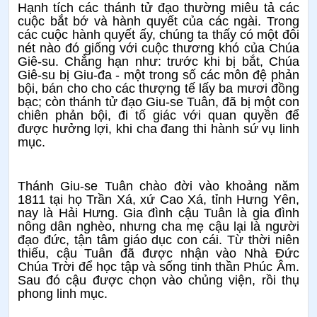
Hạnh tích các thánh tử đạo thường miêu tả các
cuộc bắt bớ và hành quyết của các ngài. Trong
các cuộc hành quyết ấy, chúng ta thấy có một đôi
nét nào đó giống với cuộc thương khó của Chúa
Giê-su. Chẳng hạn như: trước khi bị bắt, Chúa
Giê-su bị Giu-đa - một trong số các môn đệ phản
bội, bán cho cho các thượng tế lấy ba mươi đồng
bạc; còn thánh tử đạo Giu-se Tuân, đã bị một con
chiên phản bội, đi tố giác với quan quyền để
được hưởng lợi, khi cha đang thi hành sứ vụ linh
mục.
Thánh Giu-se Tuân chào đời vào khoảng năm
1811 tại họ Trần Xá, xứ Cao Xá, tỉnh Hưng Yên,
nay là Hải Hưng. Gia đình cậu Tuân là gia đình
nông dân nghèo, nhưng cha mẹ cậu lại là người
đạo đức, tận tâm giáo dục con cái. Từ thời niên
thiếu, cậu Tuân đã được nhận vào Nhà Đức
Chúa Trời để học tập và sống tinh thần Phúc Âm.
Sau đó cậu được chọn vào chủng viện, rồi thụ
phong linh mục.