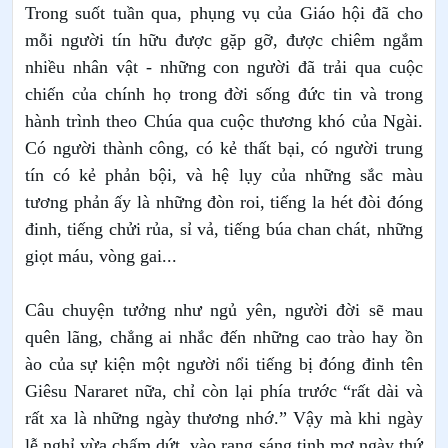
Trong suốt tuần qua, phụng vụ của Giáo hội đã cho
mỗi người tín hữu được gặp gỡ, được chiêm ngắm
nhiều nhân vật - những con người đã trải qua cuộc
chiến của chính họ trong đời sống đức tin và trong
hành trình theo Chúa qua cuộc thương khó của Ngài.
Có người thành công, có kẻ thất bại, có người trung
tín có kẻ phản bội, và hệ lụy của những sắc màu
tương phản ấy là những đòn roi, tiếng la hét đòi đóng
đinh, tiếng chửi rủa, sỉ vả, tiếng búa chan chát, những
giọt máu, vòng gai...
Câu chuyện tưởng như ngủ yên, người đời sẽ mau
quên lãng, chẳng ai nhắc đến những cao trào hay ồn
ào của sự kiện một người nổi tiếng bị đóng đinh tên
Giêsu Nararet nữa, chỉ còn lại phía trước “rất dài và
rất xa là những ngày thương nhớ.” Vậy mà khi ngày
lễ nghỉ vừa chấm dứt, vào rạng sáng tinh mơ ngày thứ