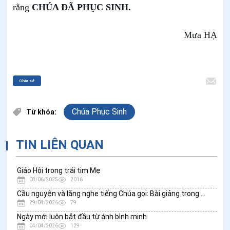
rằng
CHÚA ĐÃ PHỤC SINH.
Mưa HẠ
Chia sẻ
Chúa Phục Sinh
Từ khóa:
TIN LIÊN QUAN
Giáo Hội trong trái tim Mẹ
08/06/2025
2016
Cầu nguyện và lắng nghe tiếng Chúa gọi: Bài giảng trong thánh lễ ngày họp mặt ơn gọi tại Lạc Lâm
29/04/2026
79
Ngày mới luôn bắt đầu từ ánh bình minh
04/04/2026
129