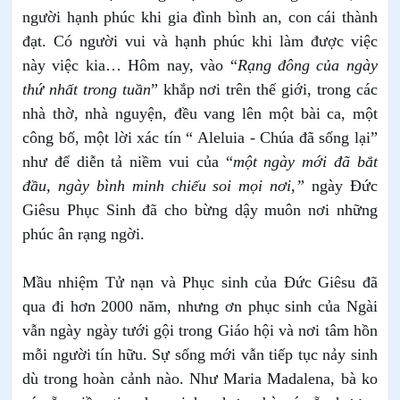
người hạnh phúc khi gia đình bình an, con cái thành
đạt. Có người vui và hạnh phúc khi làm được việc
này việc kia… Hôm nay, vào “
Rạng đông của ngày
thứ nhất trong tuần
” khắp nơi trên thế giới, trong các
nhà thờ, nhà nguyện, đều vang lên một bài ca, một
công bố, một lời xác tín “ Aleluia - Chúa đã sống lại”
như để diễn tả niềm vui của “
một ngày mới đã bắt
đầu, ngày bình minh chiếu soi mọi nơi,”
ngày
Đức
Giêsu Phục Sinh đã cho bừng dậy muôn nơi những
phúc ân rạng ngời.
Mầu nhiệm Tử nạn và Phục sinh của Đức Giêsu đã
qua đi hơn 2000 năm, nhưng ơn phục sinh của Ngài
vẫn ngày ngày tưới gội trong Giáo hội và nơi tâm hồn
mỗi người tín hữu. Sự sống mới vẫn tiếp tục nảy sinh
dù trong hoàn cảnh nào.
Như Maria Madalena, bà ko