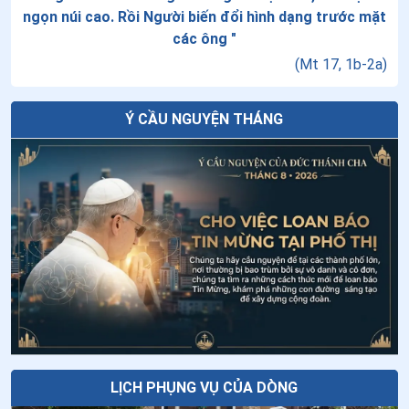
trên một tạp chí khoa học
ngọn núi cao. Rồi Người biến đổi hình dạng trước mặt
Thứ Tư tuần XVIII thường niên
các ông
"
(
Mt 17, 1b-2a
)
Tuần cửu nhật nhật kính Cha Thánh Đa
Ý CẦU NGUYỆN THÁNG
Minh - Ngày thứ bảy: Yêu mến Thiên
Chúa và yêu thương tha nhân
Vườn Vatican, một nơi của lòng sùng
kính dành cho Đức Mẹ
Ngày 04/8 - Thánh Gioan Maria Viannê
LỊCH PHỤNG VỤ CỦA DÒNG