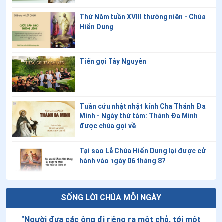
Thứ Năm tuần XVIII thường niên - Chúa
Hiển Dung
Tiến gọi Tây Nguyên
Tuần cửu nhật nhật kính Cha Thánh Đa
Minh - Ngày thứ tám: Thánh Đa Minh
được chúa gọi về
Tại sao Lễ Chúa Hiển Dung lại được cử
hành vào ngày 06 tháng 8?
ADN của Khăn liệm thành Turin: Những
SỐNG LỜI CHÚA MỖI NGÀY
phát hiện bất ngờ về tấm vải từng bao
phủ thân xác Chúa Giêsu được công bố
"
Người đưa các ông đi riêng ra một chỗ, tới một