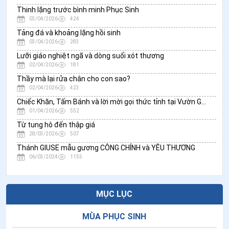
Thinh lặng trước bình minh Phục Sinh
03/04/2026
424
Tảng đá và khoảng lặng hồi sinh
03/04/2026
283
Lưỡi giáo nghiệt ngã và dòng suối xót thương
02/04/2026
181
Thầy mà lại rửa chân cho con sao?
02/04/2026
423
Chiếc Khăn, Tấm Bánh và lời mời gọi thức tỉnh tại Vườn Gethsemani
01/04/2026
552
Từ tung hô đến thập giá
28/03/2026
507
Thánh GIUSE mẫu gương CÔNG CHÍNH và YÊU THƯƠNG
06/03/2024
1155
MỤC LỤC
MÙA PHỤC SINH