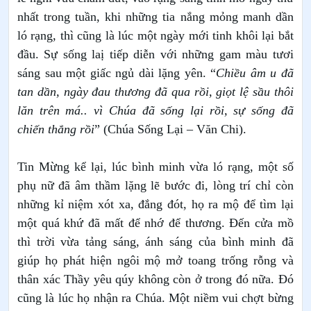
nhất trong tuần,
khi những tia nắng mỏng manh dần
ló rạng, thì cũng là lúc một ngày mới tinh khôi lại bắt
đầu. Sự sống laị tiếp diễn với những gam màu tươi
sáng sau một giấc ngủ dài lặng yên. “
Chiều âm u đã
tan dần, ngày đau thương đã qua rồi, giọt lệ sầu thôi
lăn trên má.. vì Chúa đã sống lại rồi, sự sống đã
chiến thắng rồi
” (Chúa Sống Lại – Văn Chi).
Tin Mừng kể lại, lúc bình minh vừa ló rạng, một số
phụ nữ đã âm thầm lặng lẽ bước đi, lòng trí chỉ còn
những kỉ niệm xót xa, đắng đót, họ ra mộ để tìm lại
một quá khứ đã mất để nhớ để thương. Đến cửa mồ
thì trời vừa tảng sáng, ánh sáng của bình minh đã
giúp họ phát hiện ngôi mộ mở toang trống rỗng và
thân xác Thầy yêu qúy không còn ở trong đó nữa. Đó
cũng là lúc họ nhận ra Chúa. Một niềm vui chợt bừng