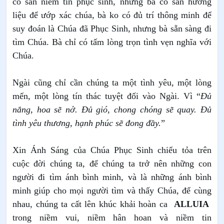
có sẵn niềm tin phục sinh, nhưng bà có sẵn hương
liệu để ướp xác chúa, bà ko có đủ trí thông minh để
suy đoán là Chúa đã Phục Sinh, nhưng bà sẵn sàng đi
tìm Chúa. Bà chỉ có tấm lòng trọn tình vẹn nghĩa với
Chúa.
Ngài cũng chỉ cần chúng ta một tình yêu, một lòng
mến, một lòng tín thác tuyệt đối vào Ngài. Vì “
Đủ
nắng, hoa sẽ nở. Đủ gió, chong chóng sẽ quay. Đủ
tình yêu thương, hạnh phúc sẽ đong đầy.
”
Xin Ánh Sáng của Chúa Phục Sinh chiểu tỏa trên
cuộc đời chúng ta, để chúng ta trở nên
những con
người đi tìm ánh bình minh, và là những ánh bình
minh giúp cho mọi người tìm và thấy Chúa, để cùng
nhau, chúng ta cất lên khúc khải hoàn ca
ALLUIA
trong niềm vui, niềm hân hoan và niềm tin