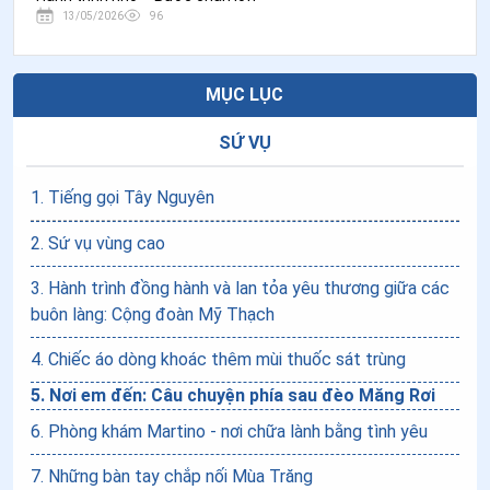
13/05/2026
96
MỤC LỤC
SỨ VỤ
1
.
Tiếng gọi Tây Nguyên
2
.
Sứ vụ vùng cao
3
.
Hành trình đồng hành và lan tỏa yêu thương giữa các
buôn làng: Cộng đoàn Mỹ Thạch
4
.
Chiếc áo dòng khoác thêm mùi thuốc sát trùng
5
.
Nơi em đến: Câu chuyện phía sau đèo Măng Rơi
6
.
Phòng khám Martino - nơi chữa lành bằng tình yêu
7
.
Những bàn tay chắp nối Mùa Trăng