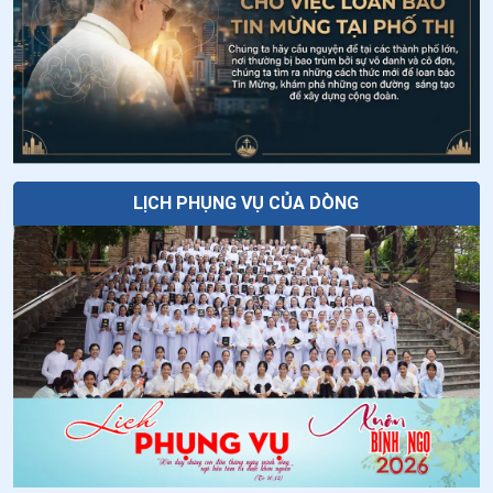
Giáo lý về Công đồng Vaticanô II: Bài 20
- Lời cầu nguyện phụng vụ của Giáo hội
Thứ Năm tuần XVIII thường niên - Chúa
Hiển Dung
LỊCH PHỤNG VỤ CỦA DÒNG