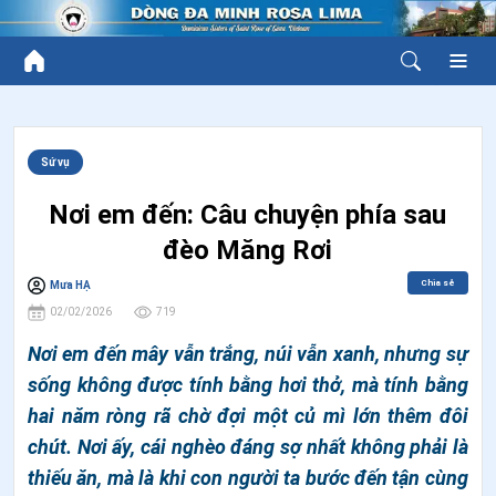
Sứ vụ
Nơi em đến: Câu chuyện phía sau
đèo Măng Rơi
Chia sẻ
Mưa HẠ
02/02/2026
719
Nơi em đến mây vẫn trắng, núi vẫn xanh, nhưng sự
sống không được tính bằng hơi thở, mà tính bằng
hai năm ròng rã chờ đợi một củ mì lớn thêm đôi
chút. Nơi ấy, cái nghèo đáng sợ nhất không phải là
thiếu ăn, mà là khi con người ta bước đến tận cùng