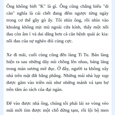
Ông không biết "K" là gì. Ông cũng chẳng hiểu "di
căn" nghĩa là cái chết đang đếm ngược từng ngày
trong cơ thể gầy gò ấy. Tôi nhìn ông, rồi nhìn vào
khoảng không mịt mù ngoài cửa kính, thấy một nỗi
đau còn âm ỉ và dai dẳng hơn cả căn bệnh quái ác kia:
nỗi đau của sự nghèo đói cùng cực.
Xe đi mãi, cuối cùng cũng đến làng Ti Tu. Bản làng
hiện ra sau những dãy núi chồng lên nhau, bảng lảng
trong màn sương mờ đục. Ở đây, người ta không xây
nhà trên mặt đất bằng phẳng. Những mái nhà lụp xụp
được găm vào triền núi như những mảnh vá tạm bợ
trên tấm áo rách của đại ngàn.
Để vào được nhà ông, chúng tôi phải lái xe vòng vèo
mãi mới tìm được một chỗ dừng tạm, rồi lội bộ men