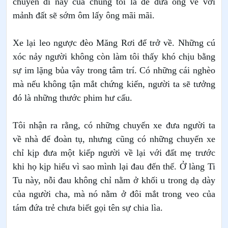
chuyến đi này của chúng tôi là để đưa ông về với
mảnh đất sẽ sớm ôm lấy ông mãi mãi.
Xe lại leo ngược đèo Măng Rơi để trở về
. Những cú
xóc nảy người không còn làm tôi thấy khó chịu bằng
sự im lặng bủa vây trong tâm trí. Có những cái nghèo
mà nếu không tận mắt chứng kiến, người ta sẽ tưởng
đó là những thước phim hư cấu.
Tôi nhận ra rằng, có những chuyến xe đưa người ta
về nhà để đoàn tụ, nhưng cũng có những chuyến xe
chỉ kịp đưa một kiếp người về lại với đất mẹ trước
khi họ kịp hiểu vì sao mình lại đau đến thế. Ở làng Ti
Tu này, nỗi đau không chỉ nằm ở khối u trong dạ dày
của người cha, mà nó nằm ở đôi mắt trong veo của
tám đứa trẻ chưa biết gọi tên sự chia lìa.