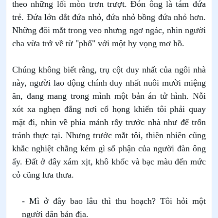
theo những lối mòn trơn trượt. Đón ông là tám đứa
trẻ. Đứa lớn dắt đứa nhỏ, đứa nhỏ bồng đứa nhỏ hơn.
Những đôi mắt trong veo nhưng ngơ ngác, nhìn người
cha vừa trở về từ "phố" với một hy vọng mơ hồ.
Chúng không biết rằng, trụ cột duy nhất của ngôi nhà
này, người lao động chính duy nhất nuôi mười miệng
ăn, đang mang trong mình một bản án tử hình.
Nỗi
xót xa nghẹn đắng nơi cổ họng khiến tôi phải quay
mặt đi, nhìn về phía mảnh rẫy trước nhà như để trốn
tránh thực tại. Nhưng trước mắt tôi, thiên nhiên cũng
khắc nghiệt chẳng kém gì số phận của người đàn ông
ấy. Đất ở đây xám xịt, khô khốc và bạc màu đến mức
cỏ cũng lưa thưa.
- Mì ở đây bao lâu thì thu hoạch? Tôi hỏi một
người dân bản địa.