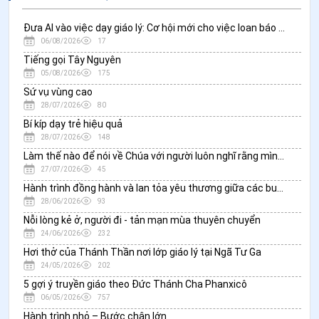
Đưa AI vào việc dạy giáo lý: Cơ hội mới cho việc loan báo Tin Mừng?
06/08/2026
17
Tiếng gọi Tây Nguyên
05/08/2026
175
Sứ vụ vùng cao
28/07/2026
80
Bí kíp dạy trẻ hiệu quả
28/07/2026
148
Làm thế nào để nói về Chúa với người luôn nghĩ rằng mình không thiếu thốn điều gì?
27/07/2026
45
Hành trình đồng hành và lan tỏa yêu thương giữa các buôn làng: Cộng đoàn Mỹ Thạch
28/06/2026
93
Nỗi lòng kẻ ở, người đi - tản mạn mùa thuyên chuyển
24/06/2026
232
Hơi thở của Thánh Thần nơi lớp giáo lý tại Ngã Tư Ga
24/05/2026
202
5 gợi ý truyền giáo theo Đức Thánh Cha Phanxicô
06/05/2026
757
Hành trình nhỏ – Bước chân lớn