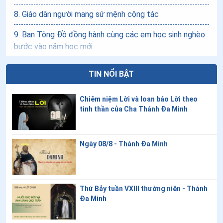
8
.
Giáo dân người mang sứ mệnh cộng tác
9
.
Ban Tông Đồ đồng hành cùng các em học sinh nghèo
bước vào năm học mới
10
.
Những nhịp cầu yêu thương nơi mái ấm vùng cao
TIN NỔI BẬT
11
.
Hội Dòng Đa Minh Rosa Lima: Thánh lễ Tạ ơn và trao
Bài sai sứ vụ
Chiêm niệm Lời và loan báo Lời theo
tinh thần của Cha Thánh Đa Minh
12
.
Sứ vụ Y tế - nơi lòng Thương Xót được thể hiện
13
.
Mùa chuyển cộng đoàn - mùa "lên đường"
Ngày 08/8 - Thánh Đa Minh
14
.
Hành lý cho SỨ VỤ mới
15
.
Tinh thần sứ vụ
Thứ Bảy tuần VXIII thường niên - Thánh
Đa Minh
16
.
Chiếc nôi sứ vụ
17
.
Lắng nghe Lời Chúa và nhiệt tâm loan báo Tin Mừng