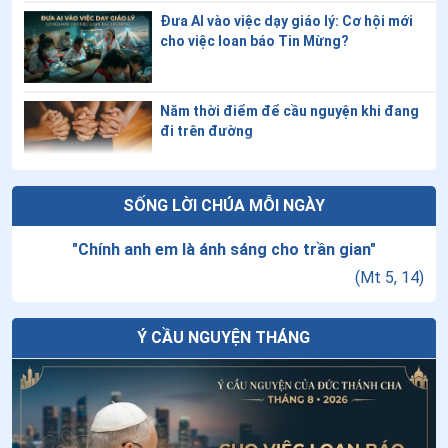
- cảm nhận sau ngày họp mặt Sứ vụ
Đưa AI vào việc dạy giáo lý: Cơ hội mới
cho việc loan báo Tin Mừng?
Năm thời điểm để cầu nguyện khi đang
đi trên đường
Thứ Sáu tuần XVIII thường niên
SỐNG LỜI CHÚA MỖI NGÀY
"
Chính anh em là ánh sáng cho trần gian
"
(
Mt 5, 14
)
Tuần cửu nhật nhật kính Cha Thánh Đa
Minh - Ngày thứ chín: Lòng sùng kính
cha Thánh Đa Minh
Ý CẦU NGUYỆN THÁNG
Đại hội Giáo lý Toàn quốc lần thứ VII:
“Huấn giáo phục vụ cho công cuộc loan
báo Tin Mừng”