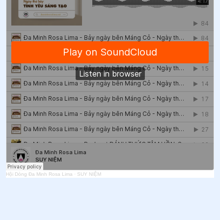
Hội Dòng Đa Minh Rosa Lima
·
SUY NIỆM