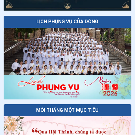
27
.
Tại sao màu đỏ lại là màu tang lễ của Đức Giáo
Hoàng?
LỊCH PHỤNG VỤ CỦA DÒNG
28
.
Thánh lễ và ý lễ, một sắc lệnh mới nhằm bảo đảm sự
minh bạch và đúng đắn hơn
29
.
Chúng ta có phải giữ chay vào các Chúa nhật Mùa
Chay hay không?
30
.
Tại sao Mùa Chay không có ngày cố định?
31
.
Sử dụng lễ phục màu hồng cho lễ cưới được không?
32
.
Ý nghĩa của tro trong ngày Lễ Tro
MỖI THÁNG MỘT MỤC TIÊU