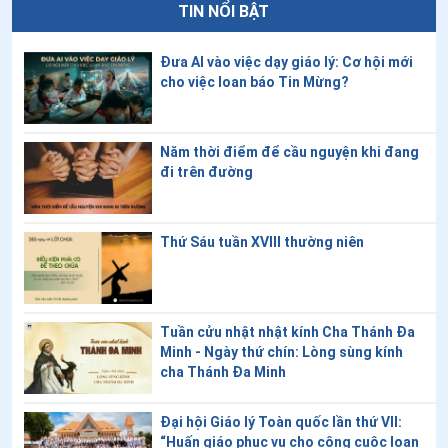
TIN NỔI BẬT
8
.
Tài liệu cho tuần Cầu nguyện cho các Kitô hữu hiệp
nhất năm 2026
Đưa AI vào việc dạy giáo lý: Cơ hội mới
cho việc loan báo Tin Mừng?
9
.
Năm phụng vụ của Giáo hội
10
.
Bước vào Mùa Thường Niên
Năm thời điểm để cầu nguyện khi đang
đi trên đường
11
.
Noel, check-in như thế nào?
12
.
Bốn cây nến mùa Vọng
Thứ Sáu tuần XVIII thường niên
13
.
Nhận biết Chúa Giê-su ngang qua Năm Phụng Vụ
14
.
Vai trò của sự thinh lặng trong phụng vụ Thánh lễ
Tuần cửu nhật nhật kính Cha Thánh Đa
15
.
Hướng dẫn cử hành lễ Các Thánh và lễ Các Đẳng
Minh - Ngày thứ chín: Lòng sùng kính
Linh hồn năm 2025
cha Thánh Đa Minh
16
.
Đào tạo phụng vụ cho thừa tác viên âm nhạc
Đại hội Giáo lý Toàn quốc lần thứ VII:
“Huấn giáo phục vụ cho công cuộc loan
17
.
Hướng dẫn việc tôn kính Tổ tiên