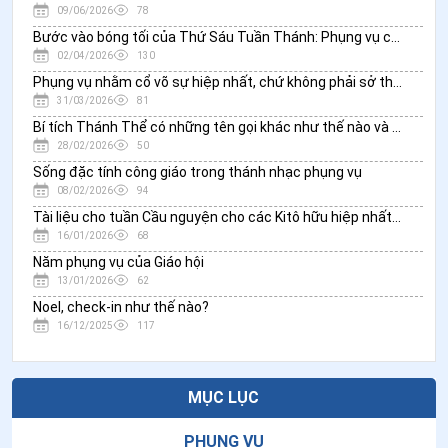
09/06/2026
78
Bước vào bóng tối của Thứ Sáu Tuần Thánh: Phụng vụ của bóng tối (Tenebrae)
02/04/2026
130
Phụng vụ nhằm cổ võ sự hiệp nhất, chứ không phải sở thích cá nhân
31/03/2026
81
Bí tích Thánh Thể có những tên gọi khác như thế nào và chúng có ý nghĩa gì?
28/02/2026
50
Sống đặc tính công giáo trong thánh nhạc phụng vụ
08/02/2026
94
Tài liệu cho tuần Cầu nguyện cho các Kitô hữu hiệp nhất năm 2026
16/01/2026
68
Năm phụng vụ của Giáo hội
13/01/2026
62
Noel, check-in như thế nào?
16/12/2025
117
MỤC LỤC
PHỤNG VỤ