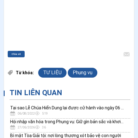
Chia sẻ
TƯ LIỆU
Phụng vụ
Từ khóa:
TIN LIÊN QUAN
Tại sao Lễ Chúa Hiển Dung lại được cử hành vào ngày 06 tháng 8?
06/08/2022
519
Hội nhập văn hóa trong Phụng vụ: Giữ gìn bản sắc và khơi nguồn sáng tạo Kitô giáo tại Việt Nam
27/06/2026
36
Bí mật Tòa Giải tội: nơi lòng thương xót bảo vệ con người