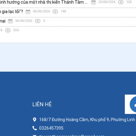
Làm thế nào để vượt qua sự tuyệt vọng: 3 lời khuyên từ vị linh hướng của một nhà thị kiến Thánh Tâm Chúa Giêsu
20/06/2026
138
ia lạc lối"?
06/06/2026
148
mại
04/06/2026
0
26
556
LIÊN HỆ
168/7 Đường Hoàng Cầm, Khu phố 9, Phường Linh X
0326457395