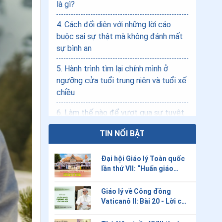
là gì?
4
.
Cách đối diện với những lời cáo
buộc sai sự thật mà không đánh mất
sự bình an
5
.
Hành trình tìm lại chính mình ở
ngưỡng cửa tuổi trung niên và tuổi xế
chiều
6
.
Làm thế nào để vượt qua sự tuyệt
vọng: 3 lời khuyên từ vị linh hướng của
TIN NỔI BẬT
một nhà thị kiến Thánh Tâm Chúa
Giêsu
Đại hội Giáo lý Toàn quốc
7
.
Cơ thể người không phải là mã vạch
lần thứ VII: “Huấn giáo
phục vụ cho công cuộc
trên bàn cân thương mại
loan báo Tin Mừng”
Giáo lý về Công đồng
8
.
Robot Tu sĩ Gabi quy y- Con người
Vaticanô II: Bài 20 - Lời cầu
nguyện phụng vụ của Giáo
đối diện nỗi cô đơn trong thời đại AI
hội