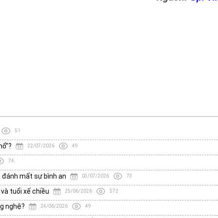
51
hổ”?
22/07/2026
49
74
g đánh mất sự bình an
03/07/2026
73
 và tuổi xế chiều
25/06/2026
572
ng nghệ?
24/06/2026
49