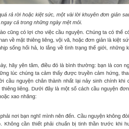
uá rả rời hoặc kiệt sức, một vài lời khuyên đơn giản sa
a, ngay cả trong những ngày mệt mỏi.
ào cũng có lợi cho việc cầu nguyện. Chúng ta có thể có
n về mặt thiêng liêng, vội vã, hoặc đơn giản là kiệt sứ
ịp sống hối hả, lo lắng về tình trạng thế giới, những 
y, hãy yên tâm, điều đó là bình thường: bạn là con ng
hững lúc chúng ta cảm thấy được truyền cảm hứng, tha
lời cầu nguyện chân thành nhất lại nảy sinh chính khi 
thiêng liêng. Dưới đây là một số cách cầu nguyện đơn
hoặc xao nhãng:
phải nơi bạn nghĩ mình nên đến. Cầu nguyện không đòi
. Không cần thiết phải chuẩn bị tinh thần trước khi 