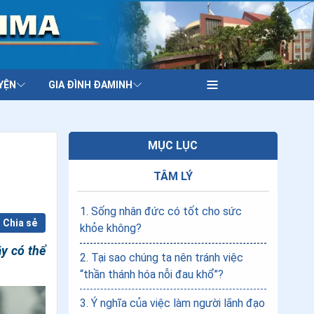
YỆN
GIA ĐÌNH ĐAMINH
MỤC LỤC
TÂM LÝ
1
.
Sống nhân đức có tốt cho sức
Chia sẻ
khỏe không?
ây có thể
2
.
Tại sao chúng ta nên tránh việc
“thần thánh hóa nỗi đau khổ”?
3
.
Ý nghĩa của việc làm người lãnh đạo