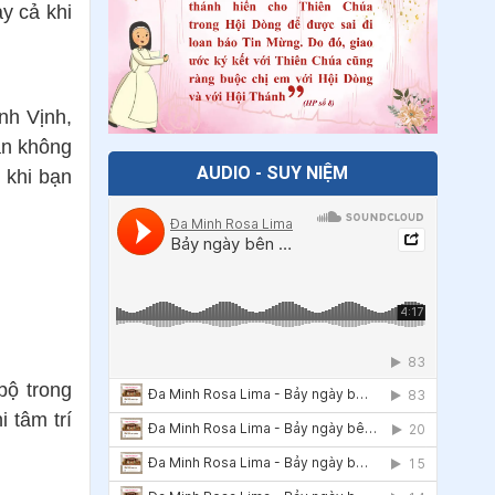
ay cả khi
25
.
Thanh thiếu niên và mạng xã hội:
Liệu xu hướng có đang thay đổi?
26
.
Tâm ngay, nói thật
nh Vịnh,
ạn không
27
.
Thoát khỏi bẫy than phiền để cất
AUDIO - SUY NIỆM
 khi bạn
lời ngợi khen
28
.
THA THỨ - giai điệu của BÌNH AN
29
.
Lòng biết ơn là câu trả lời
30
.
15 lý do để bạn PHẢI phục vụ
người nghèo
31
.
5 câu Kinh Thánh cần thiết khi bạn
bộ trong
chán ghét chính mình
i tâm trí
32
.
Được gì khi sống là chính mình?