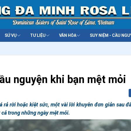
SỨ VỤ
TƯ LIỆU
VĂN HÓA
SUY NIỆM - CẦU NGU
cầu nguyện khi bạn mệt mỏi
 rả rời hoặc kiệt sức, một vài lời khuyên đơn giản sau đ
ay cả trong những ngày mệt mỏi.