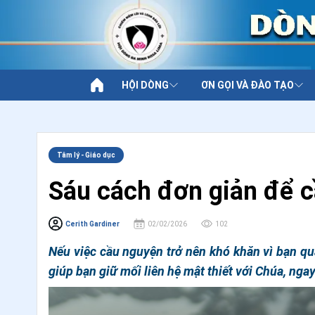
HỘI DÒNG
ƠN GỌI VÀ ĐÀO TẠO
Tâm lý - Giáo dục
Sáu cách đơn giản để 
Cerith Gardiner
02/02/2026
102
Nếu việc cầu nguyện trở nên khó khăn vì bạn quá
giúp bạn giữ mối liên hệ mật thiết với Chúa, ng