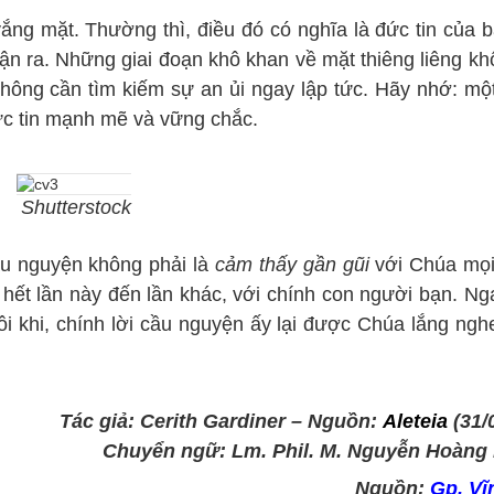
ắng mặt. Thường thì, điều đó có nghĩa là đức tin của 
 ra. Những giai đoạn khô khan về mặt thiêng liêng kh
 không cần tìm kiếm sự an ủi ngay lập tức. Hãy nhớ: một
đức tin mạnh mẽ và vững chắc.
Shutterstock
u nguyện không phải là
cảm thấy gần gũi
với Chúa mọi
ết lần này đến lần khác, với chính con người bạn. Nga
i khi, chính lời cầu nguyện ấy lại được Chúa lắng ngh
Tác giả: Cerith Gardiner – Nguồn:
Aleteia
(31/
Chuyển ngữ: Lm. Phil. M. Nguyễn Hoàng
Nguồn:
Gp. Vĩ