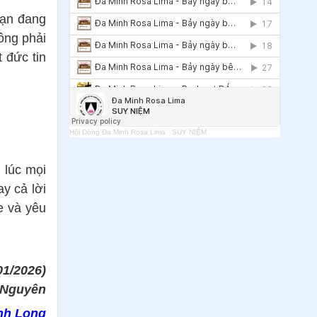
33
.
Rèn luyện sự tự tin và nhạy cảm
bạn đang
nội tâm: Bước đầu để đi vào phân
ông phải
định
 đức tin
34
.
Sự đói khát tâm linh trong thời đại
AI
35
.
Sự dâng hiến chính mình và tâm lý
con người
Hội Dòng Đa Minh Rosa Lima
·
SUY NIỆM
36
.
Những lợi ích từ ‘Shadow Work’ –
 lúc mọi
phương pháp tâm lý giúp bạn chấp
y cả lời
nhận phần tối của bản thân
e và yêu
37
.
Trào lưu "Flex" và văn hóa "khoe"
38
.
Góc nhìn tâm lý học về thú vui sưu
tầm thứ gì đó
01/2026)
 Nguyên
39
.
Tâm lý con người trên mạng xã hội
nh Long