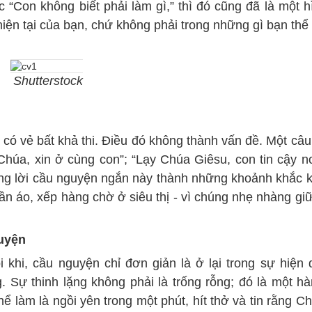
“Con không biết phải làm gì,” thì đó cũng đã là một h
hiện tại của bạn, chứ không phải trong những gì bạn thể 
Shutterstock
 có vẻ bất khả thi. Điều đó không thành vấn đề. Một câu
 Chúa, xin ở cùng con”; “Lạy Chúa Giêsu, con tin cậy nơ
ững lời cầu nguyện ngắn này thành những khoảnh khắc 
ần áo, xếp hàng chờ ở siêu thị - vì chúng nhẹ nhàng giữ
guyện
i khi, cầu nguyện chỉ đơn giản là ở lại trong sự hiện 
. Sự thinh lặng không phải là trống rỗng; đó là một h
hể làm là ngồi yên trong một phút, hít thở và tin rằng 