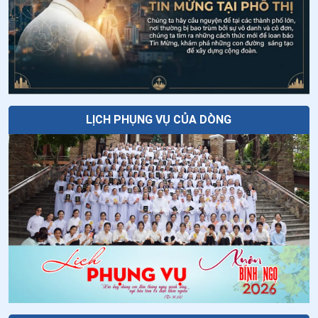
28
.
Thứ Sáu tuần XIV thường niên
Năm thời điểm để cầu nguyện khi đang
đi trên đường
29
.
Thứ Năm tuần XIV thường niên
30
.
Thứ Tư tuần XIV thường niên
Thứ Sáu tuần XVIII thường niên
31
.
Thứ Ba tuần XIV thường niên: Cung hiến Nguyện
đường Hội Dòng
LỊCH PHỤNG VỤ CỦA DÒNG
32
.
Thứ Hai tuần XIV thường niên
33
.
Chúa Nhật XIV thường niên năm A
34
.
Thứ Bảy tuần XIII thường niên
35
.
Thứ Sáu tuần XIII thường niên - Thánh Tôma tông
đồ
36
.
Thứ Năm tuần XIII thường niên
37
.
Thứ Tư tuần XIII thường niên