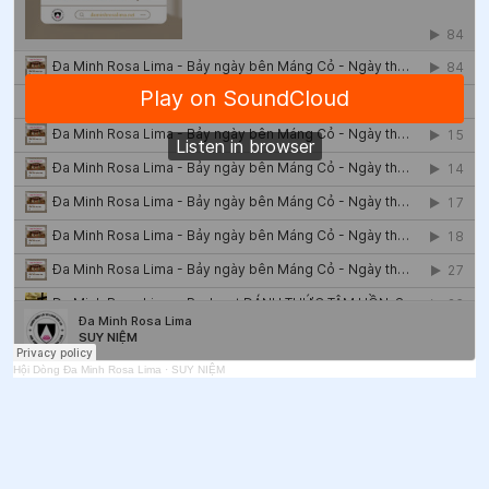
48
.
Thứ Bảy tuần XI Thường niên
49
.
Thứ Sáu tuần XI Thường niên
50
.
Thứ Năm tuần XI thường niên
51
.
Thứ Tư tuần XI thường niên
52
.
Thứ Ba tuần XI thường niên
53
.
Thứ Hai tuần XI thường niên
54
.
Chúa Nhật XI Thường niên
55
.
Thứ Bảy tuần X thường niên - Trái Tim Vô Nhiễm
Đức Mẹ
Hội Dòng Đa Minh Rosa Lima
·
SUY NIỆM
56
.
Lễ Thánh Tâm Chúa Giêsu
57
.
Thứ Năm tuần X Thường niên