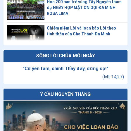
Hơn 200 bạn trẻ vùng Tây Nguyên tham
18
.
Thứ Tư tuần XVI thường niên: Thánh Maria
dự NGÀY HỌP MẶT ƠN GỌI ĐA MINH
Madalena
ROSA LIMA
19
.
Thứ Ba tuần XVI thường niên
Chiêm niệm Lời và loan báo Lời theo
tinh thần của Cha Thánh Đa Minh
20
.
Thứ Hai tuần XVI thường niên
21
.
Thứ Bảy tuần XV thường niên
Ngày 08/8 - Thánh Đa Minh
SỐNG LỜI CHÚA MỖI NGÀY
22
.
Thứ Sáu tuần XV thường niên
"
Cứ yên tâm, chính Thầy đây, đừng sợ!
"
23
.
Thứ Năm tuần XV thường niên
(
Mt 14,27
)
Thứ Bảy tuần VXIII thường niên - Thánh
24
.
Thứ Tư tuần XV thường niên
Đa Minh
Ý CẦU NGUYỆN THÁNG
25
.
Thứ Ba tuần XV thường niên
26
.
Chúa Nhật XV thường niên năm A
Đưa AI vào việc dạy giáo lý: Cơ hội mới
cho việc loan báo Tin Mừng?
27
.
Thứ Bảy tuần XIV thường niên