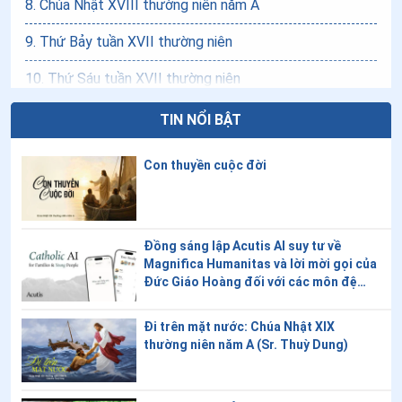
8
.
Chúa Nhật XVIII thường niên năm A
9
.
Thứ Bảy tuần XVII thường niên
10
.
Thứ Sáu tuần XVII thường niên
11
.
Thứ Năm tuần XVII thường niên
TIN NỔI BẬT
12
.
Thứ Tư tuần XVII thường niên: Thánh Matta, Maria
Con thuyền cuộc đời
và Ladarô
13
.
Thứ Ba tuần XVII thường niên
14
.
Thứ Hai tuần XVII thường niên
Đồng sáng lập Acutis AI suy tư về
Magnifica Humanitas và lời mời gọi của
Đức Giáo Hoàng đối với các môn đệ
15
.
Thứ Bảy tuần XVI thường niên: Thánh Giacôbê Tông
trong thời đại kỹ thuật số
đồ
Đi trên mặt nước: Chúa Nhật XIX
16
.
Thứ Sáu tuần XVI thường niên
thường niên năm A (Sr. Thuỳ Dung)
17
.
Thứ Năm tuần XVI thường niên