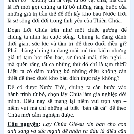
là lời mời gọi chúng ta từ bỏ những ràng buộc của
những giá trị trần thế để đổi lấy kho báu Nước Trời
là sự sống đời đời trong tình yêu của Thiên Chúa.
Đoạn Lời Chúa trên như một chiếc gương để
chúng ta nhìn lại cuộc sống. Chúng ta đang dành
thời gian, sức lực và tâm trí để theo đuổi điều gì?
Phải chăng chúng ta đang mải mê tìm kiếm những
giá trị tạm bợ: tiền bạc, sự thoải mái, tiện nghi…
mà quên rằng tất cả những thứ đó chỉ là tạm thời?
Liệu ta có dám buông bỏ những điều không cần
thiết để theo đuổi kho báu đích thực này không?
Để có được Nước Trời, chúng ta cần bước vào
hành trình từ bỏ, chọn lấy Chúa làm gia nghiệp đời
mình. Điều này sẽ mang lại niềm vui trọn vẹn –
niềm vui mà chỉ những ai biết “bán tất cả” để theo
Chúa mới cảm nghiệm được.
Cầu nguyện
:
Lạy Chúa Giê-su xin ban cho con
ánh sáng và sức mạnh để nhận ra đâu là điều cần