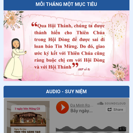
38
.
Thứ Ba tuần XIII thường niên
MỖI THÁNG MỘT MỤC TIÊU
39
.
Thứ Hai tuần XIII thường niên - Thánh Phêrô và
Phaolô tông đồ
40
.
Chúa Nhật XIII thường niên năm A
41
.
Thứ Bảy tuần XII thường niên
42
.
Thứ Sáu tuần XII thường niên - cái chạm tình yêu
43
.
Thứ Năm tuần XII thường niên
44
.
Thứ Tư tuần XII thường niên: Sinh nhật thánh Gioan
Tẩy Giả
AUDIO - SUY NIỆM
45
.
Thứ Ba tuần XII thường niên
46
.
Thứ Hai tuần XII thường niên
47
.
Chúa Nhật XII thường niên năm A