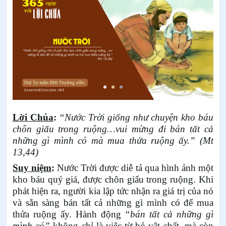
Lời Chúa
:
“Nước Trời giống như chuyện kho báu
chôn giấu trong ruộng…vui mừng đi bán tất cả
những gì mình có mà mua thửa ruộng ấy.” (Mt
13,44)
Suy niệm
:
Nước Trời được diễ tả qua hình ảnh một
kho báu quý giá, được chôn giấu trong ruộng. Khi
phát hiện ra, người kia lập tức nhận ra giá trị của nó
và sẵn sàng bán tất cả những gì mình có để mua
thửa ruộng ấy. Hành động
“bán tất cả những gì
mình có”
không chỉ là việc từ bỏ vật chất, mà còn