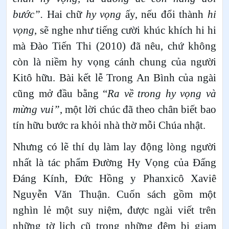
bước”.
Hai chữ
hy vọng
ấy, nếu đổi thành
hi
vọng
, sẽ nghe như tiếng cười khúc khích hi hi
mà Đào Tiến Thi (2010) đã nêu, chứ không
còn là niềm hy vọng cánh chung của người
Kitô hữu. Bài kết lễ Trong An Bình của ngài
cũng mở đầu bằng “
Ra về trong hy vọng và
mừng vui”
, một lời chúc đã theo chân biết bao
tín hữu bước ra khỏi nhà thờ mỗi Chúa nhật.
Nhưng có lẽ thí dụ làm lay động lòng người
nhất là tác phẩm Đường Hy Vọng của Đấng
Đáng Kính, Đức Hồng y Phanxicô Xaviê
Nguyễn Văn Thuận. Cuốn sách gồm một
nghìn lẻ một suy niệm, được ngài viết trên
những tờ lịch cũ trong những đêm bị giam