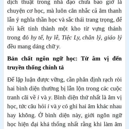
dịch thuật trong nhà đạo chưa bao giờ là
chuyện cơ học, mà luôn cân nhắc cả âm thanh
lẫn ý nghĩa thần học và sắc thái trang trọng, để
rồi kết tinh thành một kho từ vựng thánh
trong đó
hy tế, hy lễ, Tiệc Ly, chân lý, giáo lý
đều mang dáng chữ
y
.
Bản chất ngôn ngữ học: Từ âm vị đến
truyền thống chính tả
Để lập luận được vững, cần phân định rạch ròi
hai bình diện thường bị lẫn lộn trong các cuộc
tranh cãi về
i
và
y
. Bình diện thứ nhất là âm vị
học, tức câu hỏi
i
và
y
có ghi hai âm khác nhau
hay không. Ở bình diện này, giới ngôn ngữ
học hiện đại khá thống nhất rằng khi làm âm