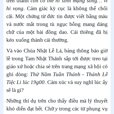
trên thành
con có thể hi sinh mạng sống… vì
hi vọng
. Cảm giác kỳ cục là không thể chối
cãi. Một chứng từ đức tin được viết bằng máu
và nước mắt trong tù ngục bỗng mang dáng
chữ của một bài đồng dao. Cái thiêng đã bị
kéo xuống thành cái thường.
Và vào Chúa Nhật Lễ Lá, bảng thông báo giờ
lễ trong Tam Nhật Thánh sắp tới được treo tại
giáo xứ hoặc chia sẻ trên trang mạng xã hội có
ghi dòng:
Thứ Năm Tuần Thánh - Thánh Lễ
Tiệc Li lúc 19g00
. Cảm xúc và suy nghĩ lúc ấy
sẽ là gì?
Những thí dụ trên cho thấy điều mà lý thuyết
khó diễn đạt hết. Chữ
y
trong các từ phụng vụ