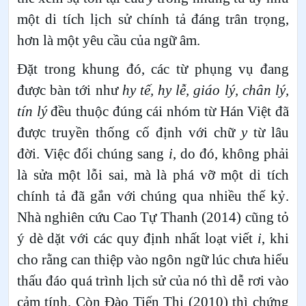
một di tích lịch sử chính tả đáng trân trọng,
hơn là một yêu cầu của ngữ âm.
Đặt trong khung đó, các từ phụng vụ đang
được bàn tới như
hy tế, hy lễ, giáo lý, chân lý,
tín lý
đều thuộc đúng cái nhóm từ Hán Việt đã
được truyền thống cố định với chữ
y
từ lâu
đời. Việc đổi chúng sang
i
, do đó, không phải
là sửa một lỗi sai, mà là phá vỡ một di tích
chính tả đã gắn với chúng qua nhiều thế kỷ.
Nhà nghiên cứu Cao Tự Thanh (2014) cũng tỏ
ý dè dặt với các quy định nhất loạt viết
i
, khi
cho rằng can thiệp vào ngôn ngữ lúc chưa hiểu
thấu đáo quá trình lịch sử của nó thì dễ rơi vào
cảm tính. Còn Đào Tiến Thi (2010) thì chứng