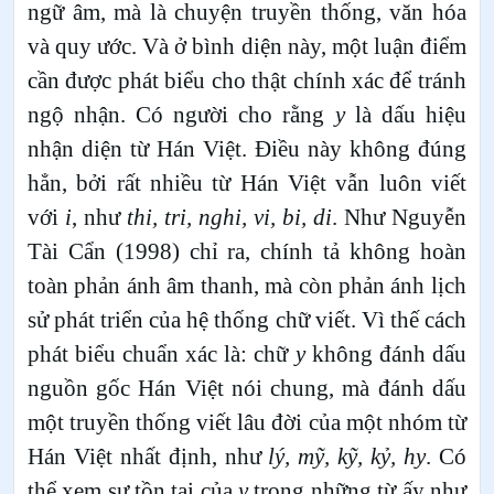
ngữ âm, mà là chuyện truyền thống, văn hóa
và quy ước. Và ở bình diện này, một luận điểm
cần được phát biểu cho thật chính xác để tránh
ngộ nhận. Có người cho rằng
y
là dấu hiệu
nhận diện từ Hán Việt. Điều này không đúng
hẳn, bởi rất nhiều từ Hán Việt vẫn luôn viết
với
i
, như
thi, tri, nghi, vi, bi, di
. Như Nguyễn
Tài Cẩn (1998) chỉ ra, chính tả không hoàn
toàn phản ánh âm thanh, mà còn phản ánh lịch
sử phát triển của hệ thống chữ viết. Vì thế cách
phát biểu chuẩn xác là: chữ
y
không đánh dấu
nguồn gốc Hán Việt nói chung, mà đánh dấu
một truyền thống viết lâu đời của một nhóm từ
Hán Việt nhất định, như
lý, mỹ, kỹ, kỷ, hy
. Có
thể xem sự tồn tại của
y
trong những từ ấy như