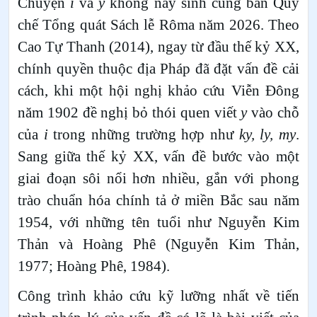
Chuyện
i
và
y
không nảy sinh cùng bản Quy
chế Tổng quát Sách lễ Rôma năm 2026. Theo
Cao Tự Thanh (2014), ngay từ đầu thế kỷ XX,
chính quyền thuộc địa Pháp đã đặt vấn đề cải
cách, khi một hội nghị khảo cứu Viễn Đông
năm 1902 đề nghị bỏ thói quen viết
y
vào chỗ
của
i
trong những trường hợp như
ky, ly, my
.
Sang giữa thế kỷ XX, vấn đề bước vào một
giai đoạn sôi nổi hơn nhiều, gắn với phong
trào chuẩn hóa chính tả ở miền Bắc sau năm
1954, với những tên tuổi như Nguyễn Kim
Thản và Hoàng Phê (Nguyễn Kim Thản,
1977; Hoàng Phê, 1984).
Công trình khảo cứu kỹ lưỡng nhất về tiến