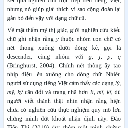
kết quả nghiên cứu trực tiếp trên tiếng Việt,
nhưng nó giúp giải thích vì sao cộng đoàn lại
gắn bó đến vậy với dạng chữ cũ.
Về mặt thẩm mỹ thị giác, giới nghiên cứu kiểu
chữ ghi nhận rằng
y
thuộc nhóm con chữ có
nét thòng xuống dưới dòng kẻ, gọi là
descender, cùng nhóm với
g, j, p, q
(Bringhurst, 2004). Chính nét thòng ấy tạo
nhịp điệu lên xuống cho dòng chữ. Nhiều
người sử dụng tiếng Việt cảm thấy các dạng
lý,
mỹ, kỹ
cân đối và trang nhã hơn
lí, mĩ, kĩ
, dù
người viết thành thật nhìn nhận rằng hiện
chưa có nghiên cứu thực nghiệm quy mô lớn
chứng minh dứt khoát nhận định này. Đào
Tiến Thi (2010) đưa thêm một minh chứng