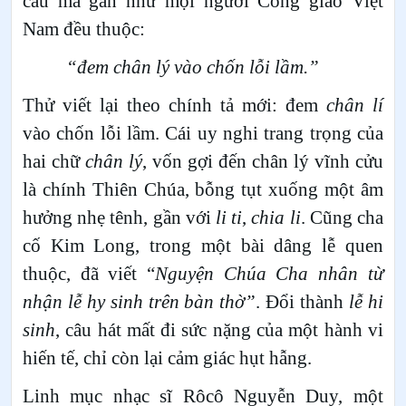
câu mà gần như mọi người Công giáo Việt
Nam đều thuộc:
“đem chân lý vào chốn lỗi lầm.”
Thử viết lại theo chính tả mới: đem
chân lí
vào chốn lỗi lầm. Cái uy nghi trang trọng của
hai chữ
chân lý
, vốn gợi đến chân lý vĩnh cửu
là chính Thiên Chúa, bỗng tụt xuống một âm
hưởng nhẹ tênh, gần với
li ti
,
chia li
. Cũng cha
cố Kim Long, trong một bài dâng lễ quen
thuộc, đã viết “
Nguyện Chúa Cha nhân từ
nhận lễ hy sinh trên bàn thờ”
. Đổi thành
lễ hi
sinh
, câu hát mất đi sức nặng của một hành vi
hiến tế, chỉ còn lại cảm giác hụt hẫng.
Linh mục nhạc sĩ Rôcô Nguyễn Duy, một