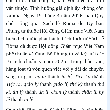
chữ trước mắt bỗng lạ lẫm với điều trái tim
vẫn thuộc. Tình huống giả định ấy không còn
xa nữa. Ngày 19 tháng 3 năm 2026, bản Quy
chế Tổng quát Sách lễ Rôma do Ủy ban
Phụng tự thuộc Hội đồng Giám mục Việt Nam
biên dịch được phát hành, trích lược từ Sách lễ
Rôma đã được Hội đồng Giám mục Việt Nam
phê chuẩn và được Bộ Phụng tự và Kỷ luật các
Bí tích chuẩn y năm 2025. Trong bản văn,
hàng loạt từ vốn quen viết với y dài đã chuyển
sang i ngắn:
hy tế
thành
hi tế
,
Tiệc Ly
thành
Tiệc Li
,
giáo lý
thành
giáo lí
,
thế kỷ
thành
thế
kỉ
,
tín lý
thành
tín lí
,
chân lý
thành
chân lí
,
hy
lễ
thành
hi lễ
.
Quy chế Tổng quát Sách lễ Rôma là văn kiện