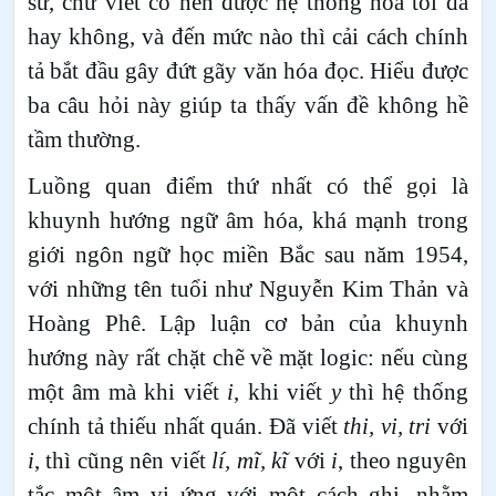
sử, chữ viết có nên được hệ thống hóa tối đa
hay không, và đến mức nào thì cải cách chính
tả bắt đầu gây đứt gãy văn hóa đọc. Hiểu được
ba câu hỏi này giúp ta thấy vấn đề không hề
tầm thường.
Luồng quan điểm thứ nhất có thể gọi là
khuynh hướng ngữ âm hóa, khá mạnh trong
giới ngôn ngữ học miền Bắc sau năm 1954,
với những tên tuổi như Nguyễn Kim Thản và
Hoàng Phê. Lập luận cơ bản của khuynh
hướng này rất chặt chẽ về mặt logic: nếu cùng
một âm mà khi viết
i
, khi viết
y
thì hệ thống
chính tả thiếu nhất quán. Đã viết
thi, vi, tri
với
i
, thì cũng nên viết
lí, mĩ, kĩ
với
i
, theo nguyên
tắc một âm vị ứng với một cách ghi, nhằm