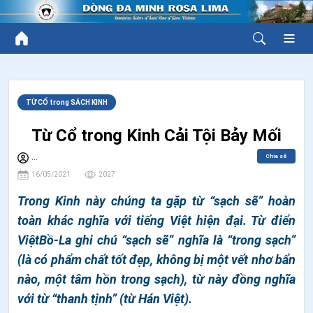
TỪ CỔ trong SÁCH KINH
Từ Cổ trong Kinh Cải Tội Bảy Mối
Chia sẻ
...
16/05/2021
2027
Trong Kinh này chúng ta gặp từ “sạch sẽ” hoàn
toàn khác nghĩa với tiếng Việt hiện đại. Từ điển
ViệtBồ-La ghi chú “sạch sẽ” nghĩa là “trong sạch”
(là có phẩm chất tốt đẹp, không bị một vết nhơ bẩn
nào, một tâm hồn trong sạch), từ này đồng nghĩa
với từ “thanh tịnh” (từ Hán Việt).