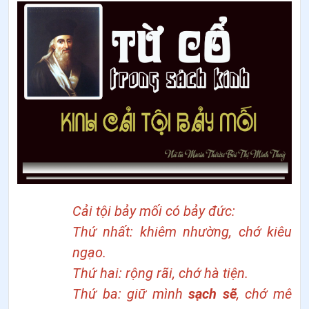
Cải tội bảy mối có bảy đức:
Thứ nhất: khiêm nhường, chớ kiêu
ngạo.
Thứ hai: rộng rãi, chớ hà tiện.
Thứ ba: giữ mình
sạch sẽ
, chớ mê