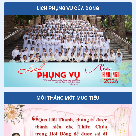
LỊCH PHỤNG VỤ CỦA DÒNG
MỖI THÁNG MỘT MỤC TIÊU