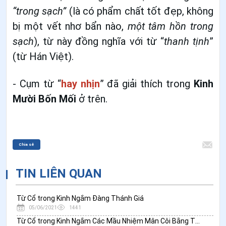
“trong sạch”
(là có phẩm chất tốt đẹp, không
bị một vết nhơ bẩn nào,
một tâm hồn trong
sạch
), từ này đồng nghĩa với từ “
thanh tịnh
”
(từ Hán Việt).
- Cụm từ “
hay nhịn
” đã giải thích trong
Kinh
Mười Bốn Mối
ở trên.
Chia sẻ
TIN LIÊN QUAN
Từ Cổ trong Kinh Ngắm Đàng Thánh Giá
05/06/2021
1441
Từ Cổ trong Kinh Ngắm Các Mầu Nhiệm Mân Côi Bằng Thi Ca