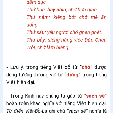
dâm dục.
Thứ bốn:
hay nhịn
, chớ hờn giận.
Thứ năm: kiêng bớt chớ mê ăn
uống.
Thứ sáu: yêu người chớ ghen ghét.
Thứ bảy: siêng năng việc Đức Chúa
Trời, chớ làm biếng.
- Lưu ý, trong tiếng Việt cổ từ “
chớ
” được
dùng tương đương với từ “
đừng
” trong tiếng
Việt hiện đại.
- Trong Kinh này chúng ta gặp từ
“
sạch sẽ
”
hoàn toàn khác nghĩa với tiếng Việt hiện đại.
Từ điển Việt-Bồ-La
ghi chú
“sạch sẽ”
nghĩa là