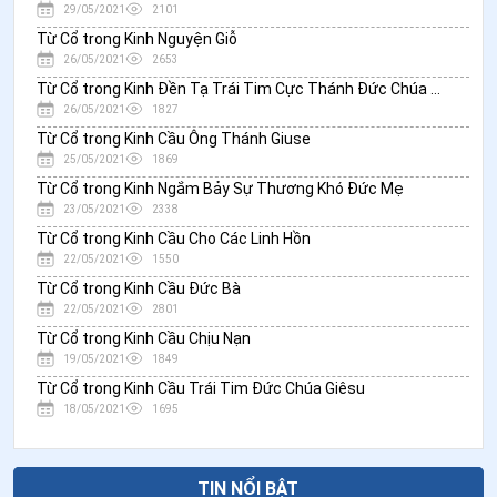
29/05/2021
2101
Từ Cổ trong Kinh Nguyện Giỗ
26/05/2021
2653
Từ Cổ trong Kinh Đền Tạ Trái Tim Cực Thánh Đức Chúa Giêsu
26/05/2021
1827
Từ Cổ trong Kinh Cầu Ông Thánh Giuse
25/05/2021
1869
Từ Cổ trong Kinh Ngắm Bảy Sự Thương Khó Đức Mẹ
23/05/2021
2338
Từ Cổ trong Kinh Cầu Cho Các Linh Hồn
22/05/2021
1550
Từ Cổ trong Kinh Cầu Đức Bà
22/05/2021
2801
Từ Cổ trong Kinh Cầu Chịu Nạn
19/05/2021
1849
Từ Cổ trong Kinh Cầu Trái Tim Đức Chúa Giêsu
18/05/2021
1695
TIN NỔI BẬT