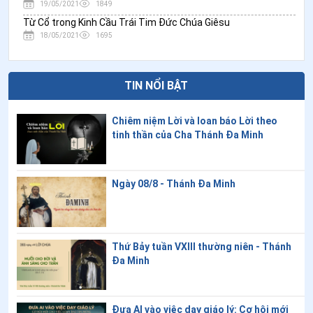
19/05/2021
1849
Từ Cổ trong Kinh Cầu Trái Tim Đức Chúa Giêsu
18/05/2021
1695
TIN NỔI BẬT
Chiêm niệm Lời và loan báo Lời theo
tinh thần của Cha Thánh Đa Minh
Ngày 08/8 - Thánh Đa Minh
Thứ Bảy tuần VXIII thường niên - Thánh
Đa Minh
Đưa AI vào việc dạy giáo lý: Cơ hội mới