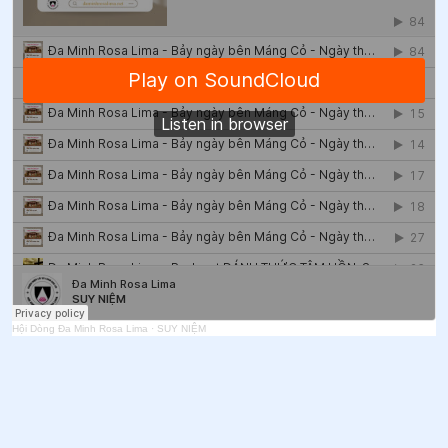
Hội Dòng Đa Minh Rosa Lima
·
SUY NIỆM