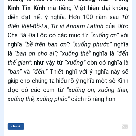
Kinh Tin Kính
mà tiếng Việt hiện đại không
diễn đạt hết ý nghĩa. Hơn 100 năm sau
Từ
điển Việt-Bồ-La
,
Tự vị Annam Latinh
của Đức
Cha Bá Đa Lộc có các mục từ
“xuống ơn”
với
nghĩa
“bề trên ban ơn”;
“xuống phước”
nghĩa
là
“ban ơn cho ai”;
“xuống thế”
nghĩa là
“đến
thế gian”;
như vậy từ
“xuống”
còn có nghĩa là
“ban”
và
“đến.”
Thiết nghĩ với ý nghĩa này sẽ
giúp cho chúng ta hiểu rõ ý nghĩa một số Kinh
đọc có các cụm từ
“xuống ơn, xuống thai,
xuống thế, xuống phúc”
cách rõ ràng hơn.
Chia sẻ