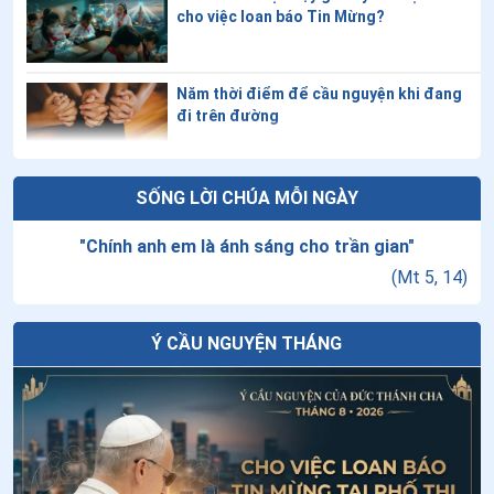
cho việc loan báo Tin Mừng?
Năm thời điểm để cầu nguyện khi đang
đi trên đường
Thứ Sáu tuần XVIII thường niên
SỐNG LỜI CHÚA MỖI NGÀY
"
Chính anh em là ánh sáng cho trần gian
"
(
Mt 5, 14
)
Tuần cửu nhật nhật kính Cha Thánh Đa
Minh - Ngày thứ chín: Lòng sùng kính
cha Thánh Đa Minh
Ý CẦU NGUYỆN THÁNG
Đại hội Giáo lý Toàn quốc lần thứ VII:
“Huấn giáo phục vụ cho công cuộc loan
báo Tin Mừng”
Giáo lý về Công đồng Vaticanô II: Bài 20