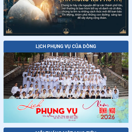
- Lời cầu nguyện phụng vụ của Giáo hội
Thứ Năm tuần XVIII thường niên - Chúa
Hiển Dung
LỊCH PHỤNG VỤ CỦA DÒNG