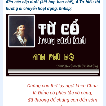
đến các cấp dưới (kết hợp hạn chế); 4.Từ biểu thị
hướng di chuyển hoạt động. &nbsp;
Chúng con thờ lạy ngợi khen Chúa
là Đấng có phép tắc vô cùng,
đã thương để chúng con đến sớm