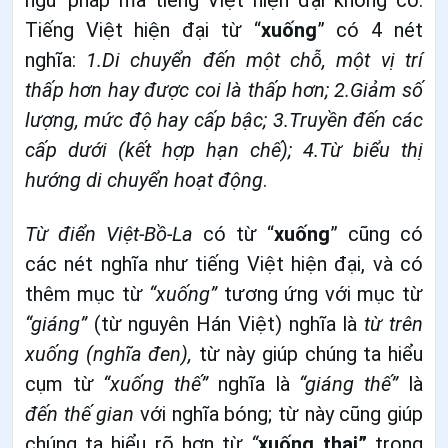
ngữ pháp mà tiếng Việt hiện đại không có.
Tiếng Việt hiện đại từ “
xuống
” có 4 nét
nghĩa:
1.Di chuyển đến một chỗ, một vị trí
thấp hơn hay được coi là thấp hơn; 2.Giảm số
lượng, mức độ hay cấp bậc; 3.Truyền đến các
cấp dưới (kết hợp hạn chế); 4.Từ biểu thị
hướng di chuyển hoạt động
.
Từ điển Việt-Bồ-La
có từ “
xuống
” cũng có
các nét nghĩa như tiếng Việt hiện đại, và có
thêm mục từ
“xuống”
tương ứng với mục từ
“giáng”
(từ nguyên Hán Việt)
nghĩa là
từ trên
xuống (nghĩa đen),
từ này giúp chúng ta hiểu
cụm từ
“xuống thế”
nghĩa là
“giáng thế”
là
đến thế gian
với nghĩa bóng; từ này cũng giúp
chúng ta hiểu rõ hơn từ
“
xuống thai”
trong