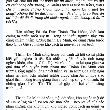
giới vật chất thu hút. “
Không thể tin được, một cụ già vô gia
cư chết cóng bên đường, lại không phải là một tin nóng, trong
khi thị trường chứng khoán xuống hai điểm lại là một tin
nóng? Không thể tin được tại nhiều nơi, chúng ta có thức ăn
dư thừa để đổ đi, trong khi nhiều người bị đói không có ăn?
”
(số 53)
Hẳn những lời của Đức Thánh Cha không khỏi làm
chúng ta nhức nhối suy tư. Trong phút cầu nguyện này, xin
cùng chiêm ngắm gương thánh Đa Minh, để cùng Ngài bước
theo Chúa Giê-su nghèo khó cách tự nguyện và vui tươi.
Thánh Đa Minh sống trong bối cảnh xã hội có sự phân
biệt giàu nghèo rõ rệt. Rất nhiều người rơi vào tình trạng
nghèo khốn, nhưng Giáo Hội và các dòng tu lại quá giàu và
quá dựa vào quyền bính phàm tục. Thánh Đa Minh chủ
trương sống nghèo, lòng nhiệt thành vì Tin Mừng đã giúp ngài
nhận ra rằng: Khi những người thuộc phái An-bi-gioa (lạc
giáo) thành công trong giảng thuyết với nếp sống khổ hạnh, thì
những giáo sĩ của Tòa Thánh lại gặp thất bại vì lối sống
trưởng giả.
Thánh Đa Minh đã sống một đời sống khó nghèo triệt để
vì Tin Mừng và vì lợi ích các linh hồn. Theo lời kể của các
nhân chứng, cha không chỉ khó nghèo trong cách ăn uống và