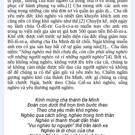
tu phục, nhưng cha khó nghèo cả trong nhà ở và trong phẩm
phục cử hành phụng vụ nữa.
[1]
Cha mong ước các anh em
sống trong những căn nhà đơn sơ và quần áo giản dị... Cha rất
yêu mến đức khó nghèo và nhiệt tâm khuyến khích anh em
cũng nên có lòng khó nghèo như thế.
[2]
Chuyện kể, một ngày
nọ lãnh chúa Ô-đô-ric Ga-li-ci-a-ni muốn trao cho anh em
trong tu viện một gia sản trị giá hơn 500 quan tiền Bô-lô-ni-a.
Khế ước được viết trước sự hiện diện của đức tổng giám mục
Bô-lô-ni-a, nhưng cha Đa Minh đã từ chối. Ngài không muốn
anh em có gia sản hay bất cứ sự giàu sang nào
[3]
... Cha tâm
niệm: “
Sống nghèo mà thôi chưa đủ, còn cần phải sống nghèo
với những người nghèo và vì những người nghèo
”
[4]
. Bởi vì,
nếu không sống nghèo, không vượt lên trên của cải, chúng ta
sẽ không cảm nhận được nỗi đau của người nghèo và không
dễ để chúng ta có thể gần gũi và yêu mến họ. Chiêm ngắm
gương nghèo khó của thánh Đa Minh, ước gì chúng ta cũng
bắt chước Ngài, bước theo Chúa Giê-su khó nghèo, sống
nghèo và yêu thương người nghèo.
Kính mừng cha thánh Đa Minh
Đoàn con dưới thế trọn tình bước theo
Theo cha yêu mến khó nghèo
Nghèo qua cách sống, nghèo trong tinh thần
Nghèo vì thanh thoát dấn thân
“Vui nghèo tự nguyện” thế trần lánh xa
Nghèo là di chúc của cha