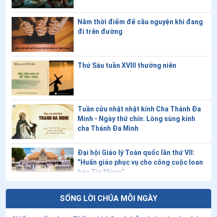
Năm thời điểm để cầu nguyện khi đang
đi trên đường
Thứ Sáu tuần XVIII thường niên
Tuần cửu nhật nhật kính Cha Thánh Đa
Minh - Ngày thứ chín: Lòng sùng kính
cha Thánh Đa Minh
Đại hội Giáo lý Toàn quốc lần thứ VII:
“Huấn giáo phục vụ cho công cuộc loan
báo Tin Mừng”
Giáo lý về Công đồng Vaticanô II: Bài 20
SỐNG LỜI CHÚA MỖI NGÀY
- Lời cầu nguyện phụng vụ của Giáo hội