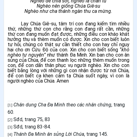
Nghèo để chia sớt, nghèo là chân tu
Nghèo nên giống Chúa Giê-su
Nghèo như cha thánh ngàn thu ca mừng.
Lạy Chúa Giê-su, tâm trí con đang kiếm tìm nhiều
thứ, những thứ con cho rằng con đang rất cần, những
thứ con đang muốn đạt được, những điều con kháo khát
hưởng thụ và thèm muốn có được. Xin cho con biết luôn
tự hỏi, chúng có thật sự cần thiết cho con hay chỉ nguy
hại cho ơn Cứu Độ của con. Xin cho con biết sống “
khó
nghèo tự nguyện
” như thánh Đa Minh. Xin ban cho con ân
sủng của Chúa, để con thanh lọc những thèm muốn trong
con, để con dấn thân phục vụ người nghèo. Xin cho con
biết bằng lòng với những gì con nhận được từ nơi Chúa,
để con biết ca khen cảm tạ Chúa suốt ngày, vì con là
người nghèo của Chúa. Amen
Chân dung Cha Đa Minh theo các nhân chứng
, trang
[1]
60.
Sđd, trang 75, 83
[2]
Sđd, trang 83-84.
[3]
Thánh Đa Minh ân sủng Lời Chúa
, trang 145.
[4]