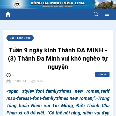
Các Thánh Dòng
Tuần 9 ngày kính Thánh ĐA MINH -
(3) Thánh Đa Minh vui khó nghèo tự
nguyện
Chia sẻ
...
01/08/2024
2474
<span style="font-family:times new roman,serif
mso-fareast-font-family:times new roman;">Trong
Tông huấn Niềm vui Tin Mừng, Đức Thánh Cha
Phan-xi-cô đã viết: “Có thể nói rằng, niềm vui đẹp