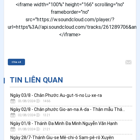
<iframe width="100%" height="166" scrolling="no"
frameborder="no"
src="https://w.soundcloud.com/player/?
url=https%3A//api.soundcloud.com/tracks/261289706&am
</iframe>
Chia sẻ
TIN LIÊN QUAN
Ngày 03/8 - Chân Phước Au-gut-ti-no Lu-xe-ra
03/08/2024
1466
Ngày 02/8 - Chân phước Gio-an-na A-da - Thân mẫu Thánh Phụ Đa Minh
02/08/2024
1321
Ngày 01/8 - Thánh Đa Minh Đa Minh Nguyễn Văn Hạnh
01/08/2024
2121
Ngày 28/7-Thánh Giu-se Mê-chi-ô Sam-pê-rô Xuyên