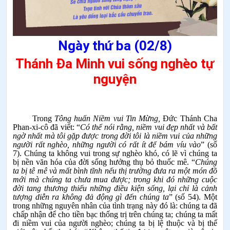
N
gày thứ ba (02/8)
Thánh Đa Minh vui sống nghèo tự
nguyện
Trong
Tông huấn Niềm vui Tin Mừng,
Đức Thánh Cha
Phan-xi-cô đã viết: “
Có thể nói rằng, niềm vui đẹp nhất và bất
ngờ nhất mà tôi gặp được trong đời tôi là niềm vui của những
người rất nghèo, những người có rất ít để bám víu vào
” (số
7). Chúng ta không vui trong sự nghèo khó, có lẽ vì chúng ta
bị nền văn hóa của đời sống hưởng thụ bỏ thuốc mê. “
Chúng
ta bị tê mê và mất bình tĩnh nếu thị trường đưa ra một món đồ
mới mà chúng ta chưa mua được; trong khi đó những cuộc
đời tang thương thiếu những điều kiện sống, lại chỉ là cảnh
tượng diễn ra không đả động gì đến chúng ta
” (số 54). Một
trong những nguyên nhân của tình trạng này đó là: chúng ta đã
chấp nhận để cho tiền bạc thống trị trên chúng ta; chúng ta mất
đi niềm vui của người nghèo; chúng ta bị lệ thuộc và bị thế