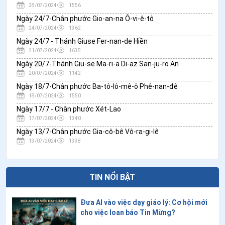
28/07/2024
1556
Ngày 24/7-Chân phước Gio-an-na Ô-vi-ê-tô
24/07/2024
1362
Ngày 24/7 - Thánh Giuse Fer-nan-de Hiền
21/07/2024
1635
Ngày 20/7-Thánh Giu-se Ma-ri-a Di-az San-ju-ro An
20/07/2024
1142
Ngày 18/7-Chân phước Ba-tô-lô-mê-ô Phê-nan-đê
18/07/2024
1550
Ngày 17/7 - Chân phước Xét-Lao
17/07/2024
1340
Ngày 13/7-Chân phước Gia-cô-bê Vô-ra-gi-lê
13/07/2024
1338
TIN NỔI BẬT
Đưa AI vào việc dạy giáo lý: Cơ hội mới
cho việc loan báo Tin Mừng?