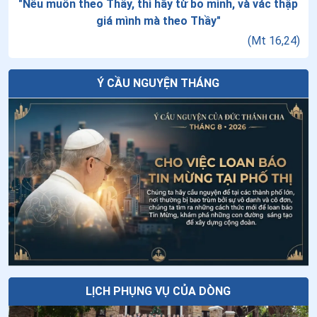
"
Nếu muốn theo Thầy, thì hãy từ bỏ mình, và vác thập
giá mình mà theo Thầy
"
Thứ Năm tuần XVIII thường niên - Chúa
(
Mt 16,24
)
Hiển Dung
Ý CẦU NGUYỆN THÁNG
Tiếng gọi Tây Nguyên
Tuần cửu nhật nhật kính Cha Thánh Đa
Minh - Ngày thứ tám: Thánh Đa Minh
được chúa gọi về
Tại sao Lễ Chúa Hiển Dung lại được cử
hành vào ngày 06 tháng 8?
LỊCH PHỤNG VỤ CỦA DÒNG