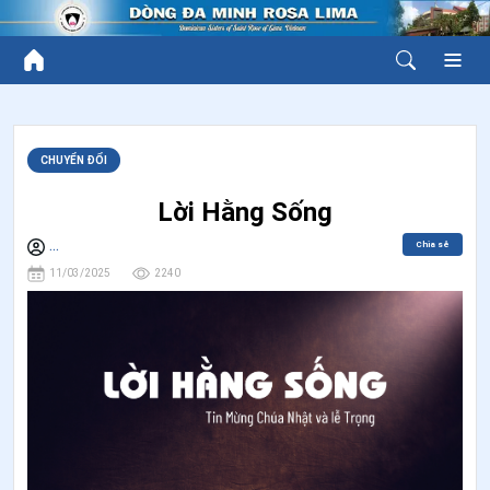
CHUYỂN ĐỔI
Lời Hằng Sống
Chia sẻ
...
11/03/2025
2240