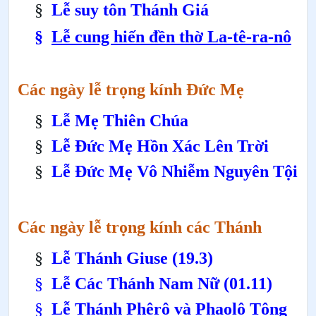
§
Lễ suy tôn Thánh Giá
§
Lễ c
u
ng hiến đền thờ La-tê-ra-nô
Các ngày lễ trọng kính Đức Mẹ
§
Lễ Mẹ Thiên Chúa
§
Lễ Đức Mẹ Hồn Xác Lên Trời
§
Lễ Đức Mẹ Vô Nhiễm Nguyên Tội
Các ngày lễ trọng kính các Thánh
§
Lễ Thánh Giuse (19.3
)
§
Lễ Các Thánh Nam Nữ (01.11)
§
Lễ Thánh Phêrô và Phaolô Tông