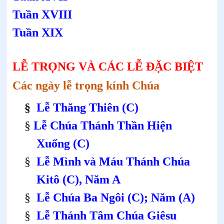
Tuần XVIII
Tuần XIX
LỄ TRỌNG VÀ CÁC LỄ ĐẶC BIỆT
Các ngày lễ trọng kính Chúa
§
Lễ Thăng Thiên
(C)
§
Lễ Chúa Thánh Thần Hiện
Xuống
(C)
§
Lễ Mình và Máu Thánh Chúa
Kitô
(C),
Năm A
§
Lễ Chúa Ba Ngôi
(C);
Năm (A)
§
Lễ Thánh Tâm Chúa Giêsu