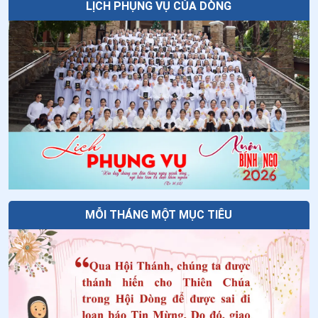
LỊCH PHỤNG VỤ CỦA DÒNG
MỖI THÁNG MỘT MỤC TIÊU